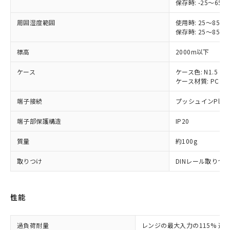
保存時: -25～
非含有に対応した製品が提供可能な商品で
す。
周囲湿度範囲
使用時: 25～8
対応予定：EU RoHS指令（10物質）の非含
保存時: 25～8
ご利用条件
有に対応した製品に切り替える予定のある
商品です。
標高
2000m以下
対応予定なし：EU RoHS指令（10物質）の
以下の条件をお読みいただき、同意のうえ
非含有に非対応の商品で、対応品を出す予
ケース
ケース色: N1.5
ご利用ください。
定はありません。
ケース材質: PC UL9
調査・確認中：EU RoHS指令（10物質）の
本サービスは、当社制御機器事業取扱
※1 中国RoHS○×表
端子接続
プッシュインPlus
非含有の対応状況を調査中または確認中の
商品の当社在庫状況および標準価格
商品です。
(税抜)を提供させていただくもので
端子部保護構造
IP20
「○」：最大均質材料含有率が中国RoHSの
非該当品：ライセンス料など無形物で、有
す。
基準値以下であることを示します。
害物質有無と関係のない商品です。
当社制御機器事業取扱商品の中には、
質量
約100g
「×」：最大均質材料含有率が中国RoHSの
仕入先様の事情により、非含有部品として
本サービスの対象外となる商品もある
基準値を超えていることを示します。
いたものが、含有品と判明した場合などや
当社は、これら貴社製品のうち、外国
取りつけ
DINレール取りつ
ことをご了承ください。
「－」：未確認です。当社販売部門へお問
むを得ず変更することがあります。
為替および外国貿易法に定める商品
在庫状況および標準価格照会結果は、
い合わせください。
（以下｢規制貨物等」という）を輸出
記載している更新日時点での社内デー
*EU RoHS指令（10物質）：
または国外への提供する場合は、日本
記
タに基づき作成されるものであり、閲
説明
性能
鉛(Pb) 1000ppm以下、 水銀(Hg) 1000ppm以下、 カド
*中国RoHS10物質の基準値 (GB/T26572)：
国政府の輸出許可(または役務取引許
号
覧された時点での実際の在庫および標
ミウム(Cd) 100ppm以下、
Pb(鉛) :1000ppm、 Hg(水銀) : 1000ppm、 Cd(カドミウ
可)を取得するなどの必要な手続きを
六価クロム(Cr(Ⅵ)) 1000ppm以下、ポリ臭化ビフェニル
ム) : 100ppm、
準価格とは異なる場合があることをご
類(PBB) 1000ppm以下、ポリ臭化ジフェニルエーテル類
Cr(Ⅵ)(六価クロム) : 1000ppm、 PBBs(ポリ臭化ビフェ
とります。
過負荷耐量
レンジの最大入力の115% 連続
了承ください。
(PBDE) 1000ppm以下、フタル酸ビス(2-エチルヘキシ
ニル類) : 1000ppm、 PBDEs(ポリ臭化ジフェニルエーテ