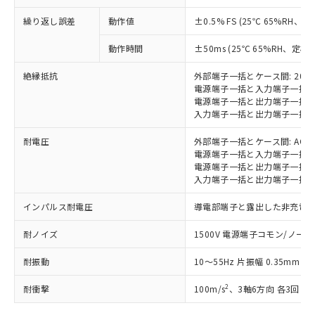
○
一定数以上の在庫あり
当社は規制貨物を破棄する場合は、完
ル) (DEHP)(別名：DOP) 1000ppm以下、フタル酸ブチ
正式な納期状況および標準価格はお客
ル類) : 1000ppm、
ルベンジル（BBP） 1000ppm以下、フタル酸ジブチル
全に破砕するなど、違法に輸出されな
繰り返し誤差
DBP(フタル酸ジブチル) : 1000ppm、 DIBP(フタル酸ジ
動作値
±0.5% FS (25℃ 65%RH、
様のお取引先、またはお客様担当のオ
（DBP） 1000ppm以下、フタル酸ジイソブチル
イソブチル) : 1000ppm、 BBP(フタル酸ブチルベンジ
△
一定数には満たないが在庫あり
いよう必要な手段を講じます。
ムロン制御機器販売店・当社販売員に
(DIBP) 1000ppm以下
ル) : 1000ppm、
動作時間
±50ms (25℃ 65%RH、定格
当社は貴社製品を、核兵器、ミサイ
但し、RoHS指令で産業用監視および制御機器に対する
DEHP(フタル酸ビス(2-エチルヘキシル)) : 1000ppm
ご相談ください。
適用除外項目は除く。
ル、化学兵器、生物兵器またはその他
－
在庫なし(最新の在庫状況につ
オムロン制御機器販売店や当社販売拠
フタル酸エステル類の４物質については閾値を超える意
絶縁抵抗
外部端子一括とケース間: 20M
武器並びにこれらの製造装置等に一切
いては、お客様のお取引先、ま
図的な使用がないことを確認しています。
点は「
販売ネットワーク
」をご確認
電源端子一括と入力端子一括間:
※2 環境保護使用期限
使用いたしません。
たはお客様担当のオムロン制御
ください。
電源端子一括と出力端子一括間:
当社は、貴社製品を第三者に販売する
機器販売店・当社販売員にご確
在庫状況および標準価格結果を当社の
入力端子一括と出力端子一括間:
※2 対応予定月
「ｅ」：有害物質（10物質）のすべてが基
場合は、上記1、2および3の内容を当
認ください)
事前の承諾なく第三者に漏洩または開
準値以下であることを示します。
該第三者に通知します。また当社は、
耐電圧
外部端子一括とケース間: AC20
示しないようお願いします。
部品在庫の切り替え状況などにより、予定
「10」：通常の使用状況下において有害物
販売先および販売に係わる関係者が違
電源端子一括と入力端子一括間: A
マイパーツ機能（部品リスト作成サー
空
受注生産機種、また在庫状況の
月が前後することがあります。
質が外部に漏えいし、環境に深刻な影響を
電源端子一括と出力端子一括間: A
法に輸出するおそれがある場合は、取
ビス）をご利用いただくには、I-Web
白
情報を公開していない機種
入力端子一括と出力端子一括間: A
及ぼさない年数を意味します。
り引きをいたしません。
メンバーズにご登録されている必要が
「－」：未確認です。当社販売部門へお問
あります。
インパルス耐電圧
導電部端子と露出した非充電金属
い合わせください。
お客様が当ウェブサイト上で当社にご
※3 非含有証明書ダウンロード
登録された部品リストについて、当社
耐ノイズ
1500V 電源端子コモン/ノーマル
および当社の共同利用者が、当社の製
下記の非含有証明書をダウンロードするこ
品・サービスに関するお客様との取
耐振動
10～55Hz 片振幅 0.35mm 
とができます。
合意する
キャンセル
引・商談に必要な範囲で利用すること
2
耐衝撃
100m/s
、3軸6方向 各3回
をご了承ください。
EU RoHS指令（10物質）の非含有証明書
※当社の共同利用者とは、
"個人情報