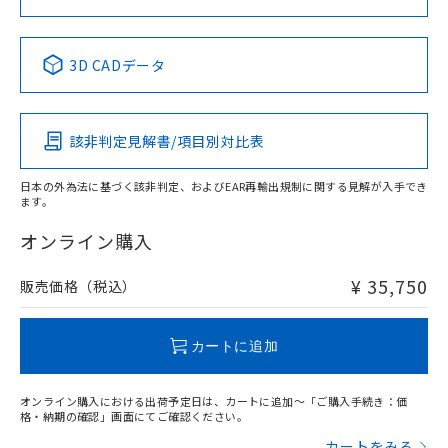
No
No
No
No
中国 RoHS表
※1 ※2
3D CADデータ
この製品の規格認証/適合状況ページへ
Pb
Hg
Cd
Cr(VI)
その他の認証はこちらのページからご検索ください
該非判定見解書/項目別対比表
X
O
O
O
日本の外為法に基づく該非判定、およびEAR再輸出規制に関する見解が入手でき
ます。
"対応済み"や非含有の記載がされた商品であっても、流通
在庫等で未対応品が混在する可能性があります。
オンライン購入
非含有品が必要な際は、弊社営業部門もしくは販売店へお
問い合わせください。
¥ 35,750
販売価格（税込）
この製品のRoHS/REACH対応状況ページへ
カートに追加
オンライン購入における出荷予定日は、カートに追加～「ご購入手続き：価
格・納期の確認」画面にてご確認ください。
カートをみる