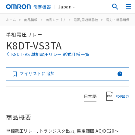
制御機器
Japan
ホーム
>
商品情報
>
商品カテゴリ
>
電源/周辺機器他
>
電力・機器用保護
単相電圧リレー
K8DT-VS3TA
K8DT-VS 単相電圧リレー 形式仕様一覧
マイリストに追加
日本語
PDF出力
商品概要
単相電圧リレー, トランジスタ出力, 整定範囲 AC/DC20～