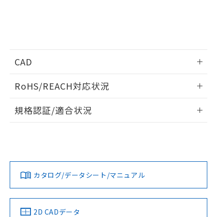
51物質の非含有証明書（当社基準）
の共同利用に関して"
の「1.共同利
※本証明書は発行日時点で非含有を証明す
用者の範囲」に記載されている法人を
るもので、過去に遡って非含有を証明する
指します。
ものではありません。
また、RoHS指令のフタル酸エステル類４
物質の対応では、対応完了までの期間は出
CAD
荷製品に未対応品が混在することから備考
欄に対応日を記載しておりました。
ログイン/会員登録いただくと、CADデータをダウンロー
既に当社にて対応品への在庫切替を完了
RoHS/REACH対応状況
ドすることができます。
していることから、特段のことがない限
り、2022年1月12日より割愛しておりま
情報更新：2026/7/29
規格認証/適合状況
す。
ログイン/会員登録
EU RoHS
注意事項・凡例
UL認証
CSA認証
CEマーキング
Yes
Yes
Yes
対応状況
対応予定月
※1
※2
ダウンロードデータをご利用いただく前に、以下を必ずお読
みください。
カタログ/データシート/マニュアル
対応済み
ソフトウェアの使用条件
LR型式承認
DNV型式承認
BV型式承認
KR型式承
（イギリス
（ノルウェー
（フランス
（韓国
船舶規格）
船舶規格）
船舶規格）
船舶規格
中国 RoHS
注意事項・凡例
2D CADデータ