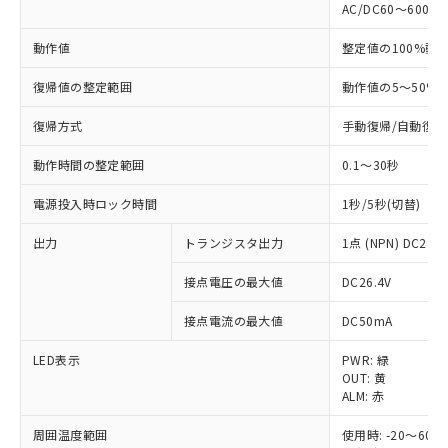
AC/DC60～600V
動作値
整定値の100%動
復帰値の整定範囲
動作値の5～50%
復帰方式
手動復帰/自動復帰 
動作時間の整定範囲
0.1～30秒
電源投入時ロック時間
1秒/5秒(切替)
出力
トランジスタ出力
1点 (NPN) DC24V
接点電圧の最大値
DC26.4V
接点電流の最大値
DC50mA
LED表示
PWR: 緑
OUT: 黄
※1 対応状況
ALM: 赤
周囲温度範囲
使用時: -20～
対応済み：EU RoHS指令（10物質）の