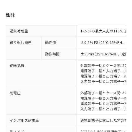
または国外への提供する場合は、日本
記
タに基づき作成されるものであり、閲
説明
鉛(Pb) 1000ppm以下、 水銀(Hg) 1000ppm以下、 カド
*中国RoHS10物質の基準値 (GB/T26572)：
国政府の輸出許可(または役務取引許
号
覧された時点での実際の在庫および標
ミウム(Cd) 100ppm以下、
Pb(鉛) :1000ppm、 Hg(水銀) : 1000ppm、 Cd(カドミウ
可)を取得するなどの必要な手続きを
六価クロム(Cr(Ⅵ)) 1000ppm以下、ポリ臭化ビフェニル
ム) : 100ppm、
準価格とは異なる場合があることをご
性能
類(PBB) 1000ppm以下、ポリ臭化ジフェニルエーテル類
Cr(Ⅵ)(六価クロム) : 1000ppm、 PBBs(ポリ臭化ビフェ
とります。
了承ください。
(PBDE) 1000ppm以下、フタル酸ビス(2-エチルヘキシ
○
一定数以上の在庫あり
ニル類) : 1000ppm、 PBDEs(ポリ臭化ジフェニルエーテ
当社は規制貨物を破棄する場合は、完
ル) (DEHP)(別名：DOP) 1000ppm以下、フタル酸ブチ
正式な納期状況および標準価格はお客
ル類) : 1000ppm、
ルベンジル（BBP） 1000ppm以下、フタル酸ジブチル
全に破砕するなど、違法に輸出されな
過負荷耐量
DBP(フタル酸ジブチル) : 1000ppm、 DIBP(フタル酸ジ
レンジの最大入力の115% 連続、
様のお取引先、またはお客様担当のオ
（DBP） 1000ppm以下、フタル酸ジイソブチル
イソブチル) : 1000ppm、 BBP(フタル酸ブチルベンジ
△
一定数には満たないが在庫あり
いよう必要な手段を講じます。
ムロン制御機器販売店・当社販売員に
(DIBP) 1000ppm以下
ル) : 1000ppm、
繰り返し誤差
動作値
±0.5% FS (25℃ 65%RH、定
当社は貴社製品を、核兵器、ミサイ
但し、RoHS指令で産業用監視および制御機器に対する
DEHP(フタル酸ビス(2-エチルヘキシル)) : 1000ppm
ご相談ください。
適用除外項目は除く。
ル、化学兵器、生物兵器またはその他
－
在庫なし(最新の在庫状況につ
オムロン制御機器販売店や当社販売拠
フタル酸エステル類の４物質については閾値を超える意
動作時間
±50ms (25℃ 65%RH、定格
武器並びにこれらの製造装置等に一切
いては、お客様のお取引先、ま
図的な使用がないことを確認しています。
点は「
販売ネットワーク
」をご確認
※2 環境保護使用期限
使用いたしません。
たはお客様担当のオムロン制御
ください。
絶縁抵抗
外部端子一括とケース間: 20M
当社は、貴社製品を第三者に販売する
機器販売店・当社販売員にご確
在庫状況および標準価格結果を当社の
電源端子一括と入力端子一括間: 
※2 対応予定月
「ｅ」：有害物質（10物質）のすべてが基
場合は、上記1、2および3の内容を当
認ください)
事前の承諾なく第三者に漏洩または開
電源端子一括と出力端子一括間: 
準値以下であることを示します。
該第三者に通知します。また当社は、
入力端子一括と出力端子一括間: 
示しないようお願いします。
部品在庫の切り替え状況などにより、予定
「10」：通常の使用状況下において有害物
販売先および販売に係わる関係者が違
マイパーツ機能（部品リスト作成サー
空
受注生産機種、また在庫状況の
月が前後することがあります。
質が外部に漏えいし、環境に深刻な影響を
法に輸出するおそれがある場合は、取
耐電圧
外部端子一括とケース間: AC200
ビス）をご利用いただくには、I-Web
白
情報を公開していない機種
及ぼさない年数を意味します。
電源端子一括と入力端子一括間: A
り引きをいたしません。
メンバーズにご登録されている必要が
電源端子一括と出力端子一括間: A
「－」：未確認です。当社販売部門へお問
あります。
入力端子一括と出力端子一括間: A
い合わせください。
お客様が当ウェブサイト上で当社にご
※3 非含有証明書ダウンロード
登録された部品リストについて、当社
インパルス耐電圧
導電部端子と露出した非充電金属部
および当社の共同利用者が、当社の製
下記の非含有証明書をダウンロードするこ
品・サービスに関するお客様との取
耐ノイズ
AC24V: 1,500V 電源端子