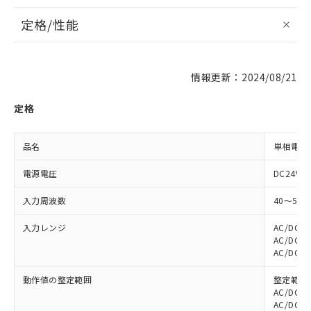
定格/性能
情報更新：2024/08/21
定格
品名
単相電圧
電源電圧
DC24V/A
入力周波数
40～500
入力レンジ
AC/DC0
AC/DC0
AC/DC0
動作値の整定範囲
整定範囲
AC/DC2
AC/DC3