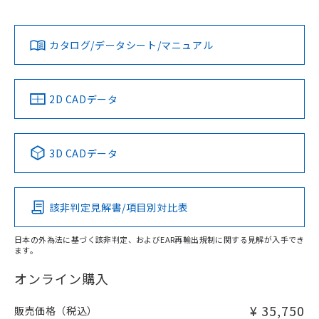
Yes
Yes
Yes
対応状況
対応予定月
※1
※2
ダウンロードデータをご利用いただく前に、以下を必ずお読
みください。
カタログ/データシート/マニュアル
対応済み
ソフトウェアの使用条件
LR型式承認
DNV型式承認
BV型式承認
KR型式承
（イギリス
（ノルウェー
（フランス
（韓国
船舶規格）
船舶規格）
船舶規格）
船舶規格
中国 RoHS
注意事項・凡例
2D CADデータ
No
No
No
No
中国 RoHS表
※1 ※2
3D CADデータ
この製品の規格認証/適合状況ページへ
Pb
Hg
Cd
Cr(VI)
その他の認証はこちらのページからご検索ください
該非判定見解書/項目別対比表
X
O
O
O
日本の外為法に基づく該非判定、およびEAR再輸出規制に関する見解が入手でき
ます。
"対応済み"や非含有の記載がされた商品であっても、流通
在庫等で未対応品が混在する可能性があります。
オンライン購入
非含有品が必要な際は、弊社営業部門もしくは販売店へお
問い合わせください。
¥ 35,750
販売価格（税込）