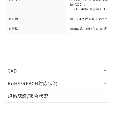
とができます。
1µs/100ns
合意する
キャンセル
引・商談に必要な範囲で利用すること
DC24V: 480V 電源端子コモン
をご了承ください。
EU RoHS指令（10物質）の非含有証明書
※当社の共同利用者とは、
"個人情報
耐振動
51物質の非含有証明書（当社基準）
10～55Hz 片振幅 0.35mm 
の共同利用に関して"
の「1.共同利
※本証明書は発行日時点で非含有を証明す
用者の範囲」に記載されている法人を
2
耐衝撃
100m/s
、3軸6方向 各3回
るもので、過去に遡って非含有を証明する
指します。
ものではありません。
また、RoHS指令のフタル酸エステル類４
物質の対応では、対応完了までの期間は出
荷製品に未対応品が混在することから備考
欄に対応日を記載しておりました。
既に当社にて対応品への在庫切替を完了
していることから、特段のことがない限
CAD
り、2022年1月12日より割愛しておりま
す。
ログイン/会員登録いただくと、CADデータをダウンロー
RoHS/REACH対応状況
ドすることができます。
情報更新：2026/7/29
規格認証/適合状況
ログイン/会員登録
EU RoHS
注意事項・凡例
UL認証
CSA認証
CEマーキング