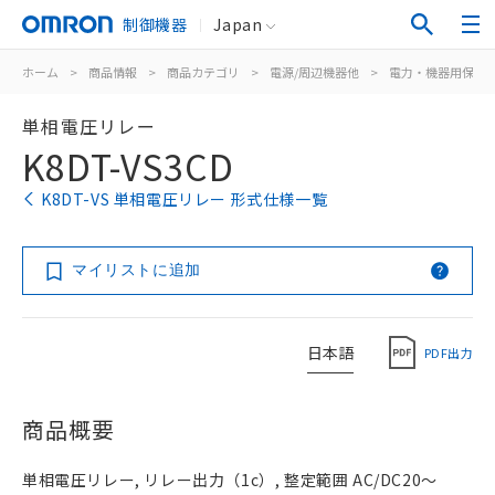
制御機器
Japan
ホーム
>
商品情報
>
商品カテゴリ
>
電源/周辺機器他
>
電力・機器用保護
単相電圧リレー
K8DT-VS3CD
K8DT-VS 単相電圧リレー 形式仕様一覧
マイリストに追加
日本語
PDF出力
商品概要
単相電圧リレー, リレー出力（1c）, 整定範囲 AC/DC20～