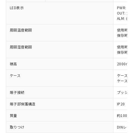
※1 対応状況
LED表示
PWR: 緑
OUT: 黄
ALM: 赤
対応済み：EU RoHS指令（10物質）の
非含有に対応した製品が提供可能な商品で
周囲温度範囲
使用時: 
す。
保存時: 
対応予定：EU RoHS指令（10物質）の非含
ご利用条件
有に対応した製品に切り替える予定のある
周囲湿度範囲
使用時: 
商品です。
保存時: 
対応予定なし：EU RoHS指令（10物質）の
以下の条件をお読みいただき、同意のうえ
非含有に非対応の商品で、対応品を出す予
標高
2000m
ご利用ください。
定はありません。
ケース
調査・確認中：EU RoHS指令（10物質）の
ケース色: 
本サービスは、当社制御機器事業取扱
※1 中国RoHS○×表
ケース材質:
非含有の対応状況を調査中または確認中の
商品の当社在庫状況および標準価格
商品です。
(税抜)を提供させていただくもので
端子接続
プッシュイ
「○」：最大均質材料含有率が中国RoHSの
非該当品：ライセンス料など無形物で、有
す。
基準値以下であることを示します。
害物質有無と関係のない商品です。
当社制御機器事業取扱商品の中には、
端子部保護構造
IP20
「×」：最大均質材料含有率が中国RoHSの
仕入先様の事情により、非含有部品として
本サービスの対象外となる商品もある
基準値を超えていることを示します。
いたものが、含有品と判明した場合などや
当社は、これら貴社製品のうち、外国
質量
約100g
ことをご了承ください。
「－」：未確認です。当社販売部門へお問
むを得ず変更することがあります。
為替および外国貿易法に定める商品
在庫状況および標準価格照会結果は、
い合わせください。
（以下｢規制貨物等」という）を輸出
取りつけ
DINレ
記載している更新日時点での社内デー
*EU RoHS指令（10物質）：