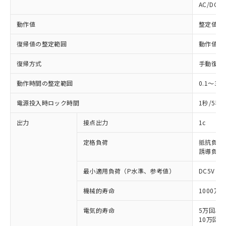
AC/DC6
動作値
整定値の1
復帰値の整定範囲
動作値の5
復帰方式
手動復帰/
動作時間の整定範囲
0.1～30
電源投入時ロック時間
1秒/5秒(
出力
接点出力
1c
定格負荷
抵抗負荷: A
誘導負荷: A
最小適用負荷（P水準、参考値）
DC5V 10
機械的寿命
1000万
電気的寿命
5万回以上 (
10万回以上 