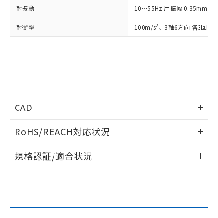
をご了承ください。
耐振動
10～55Hz 片振幅 0.35mm 
EU RoHS指令（10物質）の非含有証明書
※当社の共同利用者とは、
"個人情報
51物質の非含有証明書（当社基準）
の共同利用に関して"
の「1.共同利
2
耐衝撃
100m/s
、3軸6方向 各3回
※本証明書は発行日時点で非含有を証明す
用者の範囲」に記載されている法人を
るもので、過去に遡って非含有を証明する
指します。
ものではありません。
また、RoHS指令のフタル酸エステル類４
物質の対応では、対応完了までの期間は出
荷製品に未対応品が混在することから備考
欄に対応日を記載しておりました。
既に当社にて対応品への在庫切替を完了
CAD
していることから、特段のことがない限
ログイン/会員登録いただくと、CADデータをダウンロー
り、2022年1月12日より割愛しておりま
RoHS/REACH対応状況
ドすることができます。
す。
情報更新：2026/7/29
規格認証/適合状況
ログイン/会員登録
EU RoHS
注意事項・凡例
UL認証
CSA認証
CEマーキング
Yes
Yes
Yes
対応状況
対応予定月
※1
※2
ダウンロードデータをご利用いただく前に、以下を必ずお読
みください。