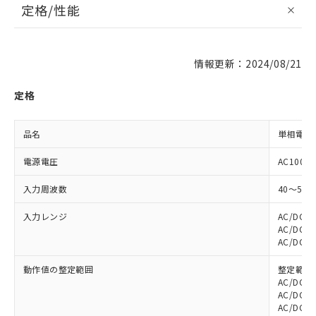
定格/性能
情報更新：2024/08/21
定格
品名
単相電圧
電源電圧
AC100～
入力周波数
40～500
入力レンジ
AC/DC
AC/DC
AC/DC0
動作値の整定範囲
整定範囲
AC/DC1
AC/DC3
AC/DC1