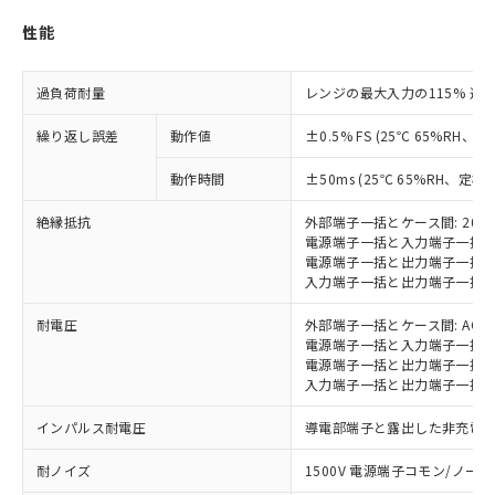
Pb(鉛) :1000ppm、 Hg(水銀) : 1000ppm、 Cd(カドミウ
可)を取得するなどの必要な手続きを
六価クロム(Cr(Ⅵ)) 1000ppm以下、ポリ臭化ビフェニル
ム) : 100ppm、
準価格とは異なる場合があることをご
性能
類(PBB) 1000ppm以下、ポリ臭化ジフェニルエーテル類
Cr(Ⅵ)(六価クロム) : 1000ppm、 PBBs(ポリ臭化ビフェ
とります。
了承ください。
(PBDE) 1000ppm以下、フタル酸ビス(2-エチルヘキシ
○
一定数以上の在庫あり
ニル類) : 1000ppm、 PBDEs(ポリ臭化ジフェニルエーテ
当社は規制貨物を破棄する場合は、完
ル) (DEHP)(別名：DOP) 1000ppm以下、フタル酸ブチ
正式な納期状況および標準価格はお客
ル類) : 1000ppm、
ルベンジル（BBP） 1000ppm以下、フタル酸ジブチル
全に破砕するなど、違法に輸出されな
DBP(フタル酸ジブチル) : 1000ppm、 DIBP(フタル酸ジ
様のお取引先、またはお客様担当のオ
過負荷耐量
レンジの最大入力の115% 連続
（DBP） 1000ppm以下、フタル酸ジイソブチル
イソブチル) : 1000ppm、 BBP(フタル酸ブチルベンジ
△
一定数には満たないが在庫あり
いよう必要な手段を講じます。
ムロン制御機器販売店・当社販売員に
(DIBP) 1000ppm以下
ル) : 1000ppm、
当社は貴社製品を、核兵器、ミサイ
但し、RoHS指令で産業用監視および制御機器に対する
DEHP(フタル酸ビス(2-エチルヘキシル)) : 1000ppm
繰り返し誤差
動作値
±0.5% FS (25℃ 65%RH、
ご相談ください。
適用除外項目は除く。
ル、化学兵器、生物兵器またはその他
－
在庫なし(最新の在庫状況につ
オムロン制御機器販売店や当社販売拠
フタル酸エステル類の４物質については閾値を超える意
武器並びにこれらの製造装置等に一切
動作時間
±50ms (25℃ 65%RH、定格
いては、お客様のお取引先、ま
図的な使用がないことを確認しています。
点は「
販売ネットワーク
」をご確認
※2 環境保護使用期限
使用いたしません。
たはお客様担当のオムロン制御
ください。
絶縁抵抗
外部端子一括とケース間: 20M
当社は、貴社製品を第三者に販売する
機器販売店・当社販売員にご確
在庫状況および標準価格結果を当社の
※2 対応予定月
電源端子一括と入力端子一括間:
「ｅ」：有害物質（10物質）のすべてが基
場合は、上記1、2および3の内容を当
認ください)
事前の承諾なく第三者に漏洩または開
電源端子一括と出力端子一括間:
準値以下であることを示します。
該第三者に通知します。また当社は、
示しないようお願いします。
入力端子一括と出力端子一括間:
部品在庫の切り替え状況などにより、予定
「10」：通常の使用状況下において有害物
販売先および販売に係わる関係者が違
マイパーツ機能（部品リスト作成サー
空
受注生産機種、また在庫状況の
月が前後することがあります。
質が外部に漏えいし、環境に深刻な影響を
法に輸出するおそれがある場合は、取
ビス）をご利用いただくには、I-Web
耐電圧
外部端子一括とケース間: AC20
白
情報を公開していない機種
及ぼさない年数を意味します。
り引きをいたしません。
電源端子一括と入力端子一括間: A
メンバーズにご登録されている必要が
「－」：未確認です。当社販売部門へお問
電源端子一括と出力端子一括間: A
あります。
い合わせください。
入力端子一括と出力端子一括間: A
お客様が当ウェブサイト上で当社にご
※3 非含有証明書ダウンロード
登録された部品リストについて、当社
インパルス耐電圧
導電部端子と露出した非充電金属
および当社の共同利用者が、当社の製
下記の非含有証明書をダウンロードするこ
品・サービスに関するお客様との取
耐ノイズ
1500V 電源端子コモン/ノーマル
とができます。
合意する
キャンセル
引・商談に必要な範囲で利用すること