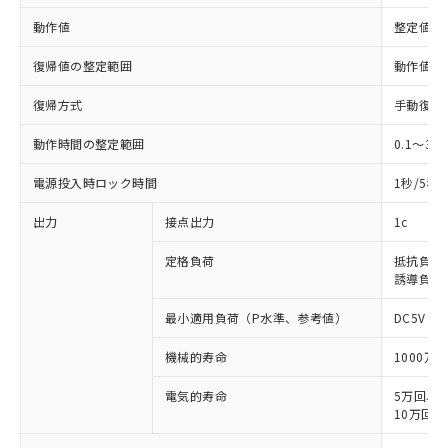
動作値
整定値の1
復帰値の整定範囲
動作値の5
復帰方式
手動復帰/
動作時間の整定範囲
0.1～30
電源投入時ロック時間
1秒/5秒(
出力
接点出力
1c
定格負荷
抵抗負荷: A
誘導負荷: A
最小適用負荷（P水準、参考値）
DC5V 10
機械的寿命
1000万
電気的寿命
5万回以上 (
10万回以上 
※1 対応状況