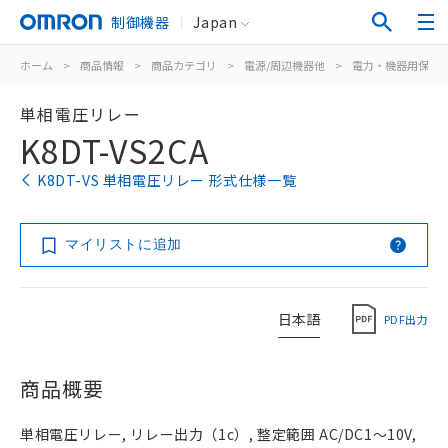
制御機器
Japan
ホーム
>
商品情報
>
商品カテゴリ
>
電源/周辺機器他
>
電力・機器用保護
単相電圧リレー
K8DT-VS2CA
K8DT-VS 単相電圧リレー 形式仕様一覧
マイリストに追加
日本語
PDF出力
商品概要
単相電圧リレー, リレー出力（1c）, 整定範囲 AC/DC1～10V,