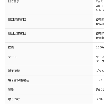
LED表示
PWR: 緑
OUT: 黄
対応済み：EU RoHS指令（10物質）の
ALM: 赤
非含有に対応した製品が提供可能な商品で
す。
周囲温度範囲
使用時: 
保存時: 
対応予定：EU RoHS指令（10物質）の非含
ご利用条件
有に対応した製品に切り替える予定のある
周囲湿度範囲
使用時: 
商品です。
保存時: 
対応予定なし：EU RoHS指令（10物質）の
以下の条件をお読みいただき、同意のうえ
非含有に非対応の商品で、対応品を出す予
標高
2000m
ご利用ください。
定はありません。
調査・確認中：EU RoHS指令（10物質）の
ケース
ケース色: 
本サービスは、当社制御機器事業取扱
※1 中国RoHS○×表
非含有の対応状況を調査中または確認中の
ケース材質:
商品の当社在庫状況および標準価格
商品です。
(税抜)を提供させていただくもので
「○」：最大均質材料含有率が中国RoHSの
非該当品：ライセンス料など無形物で、有
端子接続
プッシュイ
す。
基準値以下であることを示します。
害物質有無と関係のない商品です。
当社制御機器事業取扱商品の中には、
「×」：最大均質材料含有率が中国RoHSの
端子部保護構造
IP20
仕入先様の事情により、非含有部品として
本サービスの対象外となる商品もある
基準値を超えていることを示します。
いたものが、含有品と判明した場合などや
当社は、これら貴社製品のうち、外国
ことをご了承ください。
質量
約100g
「－」：未確認です。当社販売部門へお問
むを得ず変更することがあります。
為替および外国貿易法に定める商品
在庫状況および標準価格照会結果は、
い合わせください。
（以下｢規制貨物等」という）を輸出
記載している更新日時点での社内デー
取りつけ
DINレ
*EU RoHS指令（10物質）：
または国外への提供する場合は、日本
記
タに基づき作成されるものであり、閲
説明
鉛(Pb) 1000ppm以下、 水銀(Hg) 1000ppm以下、 カド
*中国RoHS10物質の基準値 (GB/T26572)：
国政府の輸出許可(または役務取引許
号
覧された時点での実際の在庫および標
ミウム(Cd) 100ppm以下、