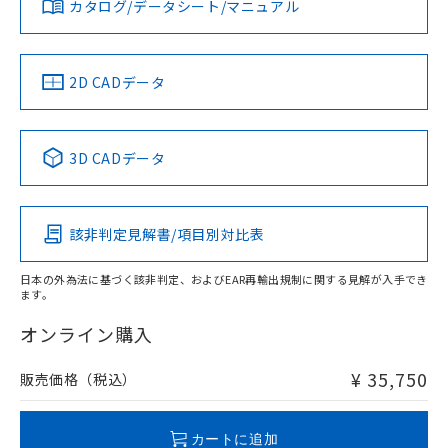
カタログ/データシート/マニュアル
対応済み
ソフトウェアの使用条件
LR型式承認
DNV型式承認
BV型式承認
KR型式承
（イギリス
（ノルウェー
（フランス
（韓国
船舶規格）
船舶規格）
船舶規格）
船舶規格
中国 RoHS
注意事項・凡例
2D CADデータ
No
No
No
No
中国 RoHS表
※1 ※2
3D CADデータ
この製品の規格認証/適合状況ページへ
Pb
Hg
Cd
Cr(VI)
その他の認証はこちらのページからご検索ください
該非判定見解書/項目別対比表
X
O
O
O
日本の外為法に基づく該非判定、およびEAR再輸出規制に関する見解が入手でき
ます。
"対応済み"や非含有の記載がされた商品であっても、流通
在庫等で未対応品が混在する可能性があります。
オンライン購入
非含有品が必要な際は、弊社営業部門もしくは販売店へお
問い合わせください。
¥ 35,750
販売価格（税込）
この製品のRoHS/REACH対応状況ページへ
カートに追加