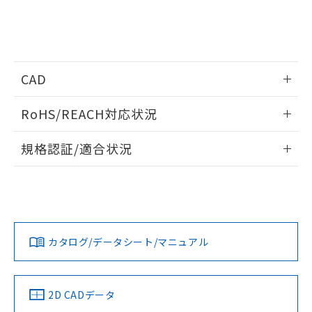
月が前後することがあります。
質が外部に漏えいし、環境に深刻な影響を
法に輸出するおそれがある場合は、取
ビス）をご利用いただくには、I-Web
白
情報を公開していない機種
及ぼさない年数を意味します。
り引きをいたしません。
メンバーズにご登録されている必要が
「－」：未確認です。当社販売部門へお問
あります。
い合わせください。
お客様が当ウェブサイト上で当社にご
※3 非含有証明書ダウンロード
登録された部品リストについて、当社
CAD
および当社の共同利用者が、当社の製
下記の非含有証明書をダウンロードするこ
品・サービスに関するお客様との取
ログイン/会員登録いただくと、CADデータをダウンロー
とができます。
RoHS/REACH対応状況
合意する
キャンセル
引・商談に必要な範囲で利用すること
ドすることができます。
をご了承ください。
EU RoHS指令（10物質）の非含有証明書
情報更新：2026/7/29
※当社の共同利用者とは、
"個人情報
規格認証/適合状況
51物質の非含有証明書（当社基準）
の共同利用に関して"
の「1.共同利
※本証明書は発行日時点で非含有を証明す
ログイン/会員登録
EU RoHS
注意事項・凡例
用者の範囲」に記載されている法人を
るもので、過去に遡って非含有を証明する
UL認証
CSA認証
CEマーキング
指します。
ものではありません。
Yes
Yes
Yes
また、RoHS指令のフタル酸エステル類４
対応状況
対応予定月
※1
※2
ダウンロードデータをご利用いただく前に、以下を必ずお読
物質の対応では、対応完了までの期間は出
みください。
荷製品に未対応品が混在することから備考
カタログ/データシート/マニュアル
対応済み
ソフトウェアの使用条件
欄に対応日を記載しておりました。
LR型式承認
DNV型式承認
BV型式承認
KR型式承
既に当社にて対応品への在庫切替を完了
（イギリス
（ノルウェー
（フランス
（韓国
していることから、特段のことがない限
船舶規格）
船舶規格）
船舶規格）
船舶規格
中国 RoHS
注意事項・凡例
2D CADデータ
り、2022年1月12日より割愛しておりま