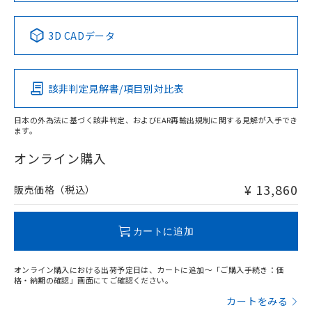
す。
No
No
No
No
中国 RoHS表
※1 ※2
3D CADデータ
この製品の規格認証/適合状況ページへ
Pb
Hg
Cd
Cr(VI)
その他の認証はこちらのページからご検索ください
該非判定見解書/項目別対比表
X
O
O
O
日本の外為法に基づく該非判定、およびEAR再輸出規制に関する見解が入手でき
ます。
"対応済み"や非含有の記載がされた商品であっても、流通
在庫等で未対応品が混在する可能性があります。
オンライン購入
非含有品が必要な際は、弊社営業部門もしくは販売店へお
問い合わせください。
¥ 13,860
販売価格（税込）
この製品のRoHS/REACH対応状況ページへ
カートに追加
オンライン購入における出荷予定日は、カートに追加～「ご購入手続き：価
格・納期の確認」画面にてご確認ください。
カートをみる