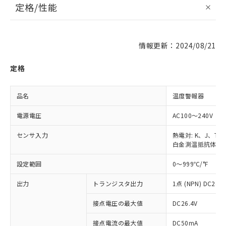
定格/性能
情報更新：2024/08/21
定格
品名
温度警報器
電源電圧
AC100～240V
センサ入力
熱電対: K、J、T、
白金測温抵抗体: Pt1
設定範囲
0～999℃/°F
出力
トランジスタ出力
1点 (NPN) DC24V
接点電圧の最大値
DC26.4V
接点電流の最大値
DC50mA