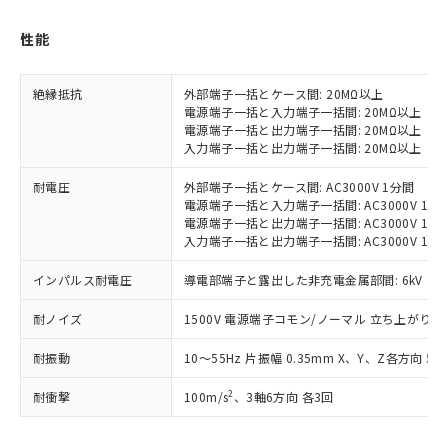
(税抜)を提供させていただくもので
「○」：最大均質材料含有率が中国RoHSの
非該当品：ライセンス料など無形物で、有
す。
基準値以下であることを示します。
害物質有無と関係のない商品です。
性能
当社制御機器事業取扱商品の中には、
「×」：最大均質材料含有率が中国RoHSの
仕入先様の事情により、非含有部品として
本サービスの対象外となる商品もある
基準値を超えていることを示します。
いたものが、含有品と判明した場合などや
当社は、これら貴社製品のうち、外国
ことをご了承ください。
「－」：未確認です。当社販売部門へお問
絶縁抵抗
外部端子一括とケース間: 20MΩ以上
むを得ず変更することがあります。
為替および外国貿易法に定める商品
在庫状況および標準価格照会結果は、
電源端子一括と入力端子一括間: 20MΩ以上
い合わせください。
（以下｢規制貨物等」という）を輸出
記載している更新日時点での社内デー
電源端子一括と出力端子一括間: 20MΩ以上
*EU RoHS指令（10物質）：
または国外への提供する場合は、日本
記
タに基づき作成されるものであり、閲
説明
入力端子一括と出力端子一括間: 20MΩ以上
鉛(Pb) 1000ppm以下、 水銀(Hg) 1000ppm以下、 カド
*中国RoHS10物質の基準値 (GB/T26572)：
国政府の輸出許可(または役務取引許
号
覧された時点での実際の在庫および標
ミウム(Cd) 100ppm以下、
Pb(鉛) :1000ppm、 Hg(水銀) : 1000ppm、 Cd(カドミウ
可)を取得するなどの必要な手続きを
六価クロム(Cr(Ⅵ)) 1000ppm以下、ポリ臭化ビフェニル
耐電圧
ム) : 100ppm、
外部端子一括とケース間: AC3000V 1分間
準価格とは異なる場合があることをご
類(PBB) 1000ppm以下、ポリ臭化ジフェニルエーテル類
Cr(Ⅵ)(六価クロム) : 1000ppm、 PBBs(ポリ臭化ビフェ
とります。
電源端子一括と入力端子一括間: AC3000V 1分
了承ください。
(PBDE) 1000ppm以下、フタル酸ビス(2-エチルヘキシ
○
一定数以上の在庫あり
ニル類) : 1000ppm、 PBDEs(ポリ臭化ジフェニルエーテ
電源端子一括と出力端子一括間: AC3000V 1分
当社は規制貨物を破棄する場合は、完
ル) (DEHP)(別名：DOP) 1000ppm以下、フタル酸ブチ
正式な納期状況および標準価格はお客
ル類) : 1000ppm、
入力端子一括と出力端子一括間: AC3000V 1分
ルベンジル（BBP） 1000ppm以下、フタル酸ジブチル
全に破砕するなど、違法に輸出されな
DBP(フタル酸ジブチル) : 1000ppm、 DIBP(フタル酸ジ
様のお取引先、またはお客様担当のオ
（DBP） 1000ppm以下、フタル酸ジイソブチル
イソブチル) : 1000ppm、 BBP(フタル酸ブチルベンジ
△
一定数には満たないが在庫あり
いよう必要な手段を講じます。
ムロン制御機器販売店・当社販売員に
(DIBP) 1000ppm以下
ル) : 1000ppm、
インパルス耐電圧
導電部端子と露出した非充電金属部間: 6kV
当社は貴社製品を、核兵器、ミサイ
但し、RoHS指令で産業用監視および制御機器に対する
DEHP(フタル酸ビス(2-エチルヘキシル)) : 1000ppm
ご相談ください。
適用除外項目は除く。
ル、化学兵器、生物兵器またはその他
－
在庫なし(最新の在庫状況につ
オムロン制御機器販売店や当社販売拠
耐ノイズ
フタル酸エステル類の４物質については閾値を超える意
1500V 電源端子コモン/ノーマル 立ち上がり1ns
武器並びにこれらの製造装置等に一切
いては、お客様のお取引先、ま
図的な使用がないことを確認しています。
点は「
販売ネットワーク
」をご確認
※2 環境保護使用期限
使用いたしません。
たはお客様担当のオムロン制御
ください。
耐振動
10～55Hz 片振幅 0.35mm X、Y、Z各方向 5m
当社は、貴社製品を第三者に販売する
機器販売店・当社販売員にご確
在庫状況および標準価格結果を当社の
※2 対応予定月
「ｅ」：有害物質（10物質）のすべてが基
場合は、上記1、2および3の内容を当
認ください)
2
耐衝撃
100m/s
、3軸6方向 各3回
事前の承諾なく第三者に漏洩または開
準値以下であることを示します。
該第三者に通知します。また当社は、
示しないようお願いします。
部品在庫の切り替え状況などにより、予定
「10」：通常の使用状況下において有害物
販売先および販売に係わる関係者が違
マイパーツ機能（部品リスト作成サー
空
受注生産機種、また在庫状況の