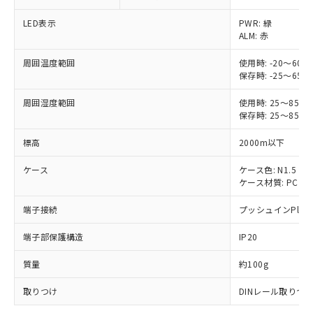
LED表示
PWR: 緑
ALM: 赤
周囲温度範囲
使用時: -20～
保存時: -25～
周囲湿度範囲
使用時: 25～8
※1 対応状況
保存時: 25～8
標高
2000m以下
対応済み：EU RoHS指令（10物質）の
非含有に対応した製品が提供可能な商品で
ケース
ケース色: N1.5
す。
ケース材質: PC UL9
対応予定：EU RoHS指令（10物質）の非含
ご利用条件
有に対応した製品に切り替える予定のある
端子接続
プッシュインPlus
商品です。
対応予定なし：EU RoHS指令（10物質）の
端子部保護構造
IP20
以下の条件をお読みいただき、同意のうえ
非含有に非対応の商品で、対応品を出す予
ご利用ください。
定はありません。
質量
約100g
調査・確認中：EU RoHS指令（10物質）の
本サービスは、当社制御機器事業取扱
※1 中国RoHS○×表
取りつけ
非含有の対応状況を調査中または確認中の
DINレール取りつ
商品の当社在庫状況および標準価格
商品です。