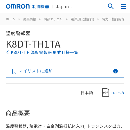
制御機器
Japan
ホーム
>
商品情報
>
商品カテゴリ
>
電源/周辺機器他
>
電力・機器用保護
温度警報器
K8DT-TH1TA
K8DT-TH 温度警報器 形式仕様一覧
マイリストに追加
日本語
PDF出力
商品概要
温度警報器, 熱電対・白金測温抵抗体入力, トランジスタ出力,