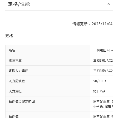
定格/性能
情報更新：2025/11/04
定格
品名
三相電圧+不平
電源電圧
三相3線: AC200
定格入力電圧
三相3線: AC200
入力周波数
50/60Hz
入力負担
約1.7VA
動作値の整定範囲
過不足電圧: 定格
不平衡: 定格電圧
動作値
過不足電圧: 整定