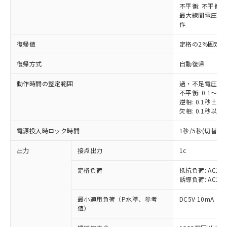
不平衡: 不平衡
最大線間電圧-
作
復帰値
定格の2%固定
復帰方式
自動復帰
動作時間の整定範囲
過・不足電圧: 0.
不平衡: 0.1～30
逆相: 0.1秒±0.
欠相: 0.1秒以下
電源投入時ロック時間
1秒/5秒(切替)
出力
接点出力
1c
定格負荷
抵抗負荷: AC250V
誘導負荷: AC250V
最小適用負荷（P水準、参考
DC5V 10mA
値）