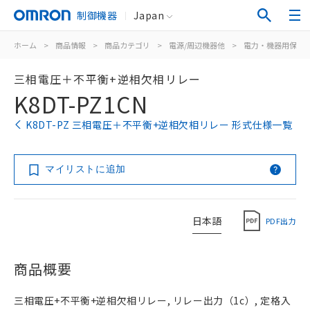
制御機器
Japan
ホーム
>
商品情報
>
商品カテゴリ
>
電源/周辺機器他
>
電力・機器用保護
三相電圧＋不平衡+逆相欠相リレー
K8DT-PZ1CN
K8DT-PZ 三相電圧＋不平衡+逆相欠相リレー 形式仕様一覧
マイリストに追加
日本語
PDF出力
商品概要
三相電圧+不平衡+逆相欠相リレー, リレー出力（1c）, 定格入