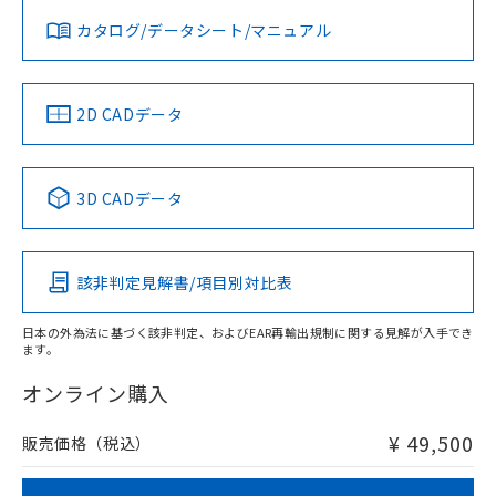
みください。
カタログ/データシート/マニュアル
対応済み
ソフトウェアの使用条件
LR型式承認
DNV型式承認
BV型式承認
KR型式承
（イギリス
（ノルウェー
（フランス
（韓国
船舶規格）
船舶規格）
船舶規格）
船舶規格
中国 RoHS
注意事項・凡例
2D CADデータ
Yes
No
No
No
中国 RoHS表
※1 ※2
3D CADデータ
この製品の規格認証/適合状況ページへ
Pb
Hg
Cd
Cr(VI)
その他の認証はこちらのページからご検索ください
該非判定見解書/項目別対比表
X
O
O
O
日本の外為法に基づく該非判定、およびEAR再輸出規制に関する見解が入手でき
ます。
"対応済み"や非含有の記載がされた商品であっても、流通
在庫等で未対応品が混在する可能性があります。
オンライン購入
非含有品が必要な際は、弊社営業部門もしくは販売店へお
問い合わせください。
¥ 49,500
販売価格（税込）
この製品のRoHS/REACH対応状況ページへ