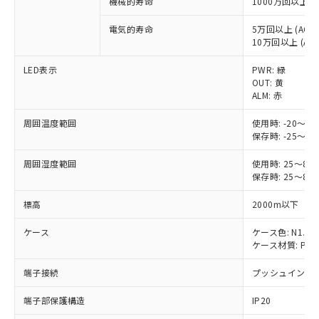
機械的寿命
1000万回以上
※1 対応状況
電気的寿命
5万回以上 (AC250
対応済み：EU RoHS指令（10物質）の
10万回以上 (AC25
非含有に対応した製品が提供可能な商品で
す。
LED表示
PWR: 緑
対応予定：EU RoHS指令（10物質）の非含
OUT: 黄
ご利用条件
有に対応した製品に切り替える予定のある
ALM: 赤
商品です。
周囲温度範囲
対応予定なし：EU RoHS指令（10物質）の
使用時: -20
以下の条件をお読みいただき、同意のうえ
保存時: -25
非含有に非対応の商品で、対応品を出す予
ご利用ください。
定はありません。
周囲湿度範囲
使用時: 25～
調査・確認中：EU RoHS指令（10物質）の
本サービスは、当社制御機器事業取扱
保存時: 25～
※1 中国RoHS○×表
非含有の対応状況を調査中または確認中の
商品の当社在庫状況および標準価格
商品です。
標高
2000m以下
(税抜)を提供させていただくもので
「○」：最大均質材料含有率が中国RoHSの
非該当品：ライセンス料など無形物で、有
す。
基準値以下であることを示します。
害物質有無と関係のない商品です。
ケース
ケース色: N1.5
当社制御機器事業取扱商品の中には、
「×」：最大均質材料含有率が中国RoHSの
仕入先様の事情により、非含有部品として
ケース材質: PC U
本サービスの対象外となる商品もある
基準値を超えていることを示します。
いたものが、含有品と判明した場合などや
当社は、これら貴社製品のうち、外国
ことをご了承ください。
「－」：未確認です。当社販売部門へお問
端子接続
むを得ず変更することがあります。
プッシュインPlu
為替および外国貿易法に定める商品
在庫状況および標準価格照会結果は、
い合わせください。
（以下｢規制貨物等」という）を輸出
記載している更新日時点での社内デー
端子部保護構造
IP20
*EU RoHS指令（10物質）：
または国外への提供する場合は、日本
記
タに基づき作成されるものであり、閲
説明
鉛(Pb) 1000ppm以下、 水銀(Hg) 1000ppm以下、 カド
*中国RoHS10物質の基準値 (GB/T26572)：