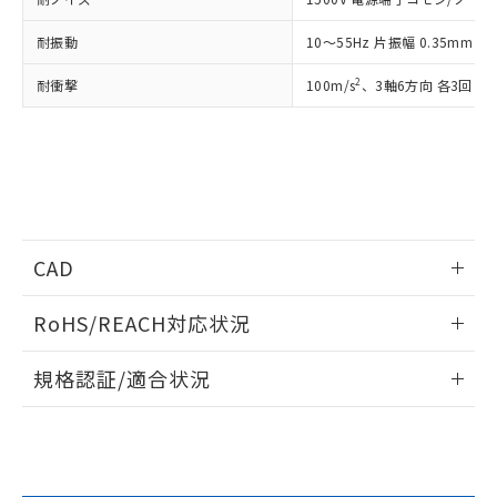
引・商談に必要な範囲で利用すること
をご了承ください。
EU RoHS指令（10物質）の非含有証明書
耐振動
10～55Hz 片振幅 0.35mm 
※当社の共同利用者とは、
"個人情報
51物質の非含有証明書（当社基準）
の共同利用に関して"
の「1.共同利
2
耐衝撃
※本証明書は発行日時点で非含有を証明す
100m/s
、3軸6方向 各3回
用者の範囲」に記載されている法人を
るもので、過去に遡って非含有を証明する
指します。
ものではありません。
また、RoHS指令のフタル酸エステル類４
物質の対応では、対応完了までの期間は出
荷製品に未対応品が混在することから備考
欄に対応日を記載しておりました。
既に当社にて対応品への在庫切替を完了
CAD
していることから、特段のことがない限
り、2022年1月12日より割愛しておりま
ログイン/会員登録いただくと、CADデータをダウンロー
RoHS/REACH対応状況
す。
ドすることができます。
情報更新：2026/7/29
規格認証/適合状況
ログイン/会員登録
EU RoHS
注意事項・凡例
UL認証
CSA認証
CEマーキング
Yes
Yes
Yes
対応状況
対応予定月
※1
※2
ダウンロードデータをご利用いただく前に、以下を必ずお読