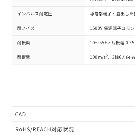
インパルス耐電圧
導電部端子と露出した非
耐ノイズ
1500V 電源端子コモン
耐振動
10～55Hz 片振幅 0.
2
耐衝撃
100m/s
、3軸6方向 
CAD
ログイン/会員登録いただくと、CADデータをダウンロ
RoHS/REACH対応状況