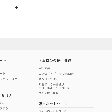
2026/7/29
ート
オムロンの提供価値
目指す姿
ポート
コンセプト「i-Automation!」
ジャパンデスク
オムロンの強み
お客様との共創拠点
AUTOMATION CENTER
DIBP
BBP
DEHP
環境保護
技術を磨く現場
・セミナ
状況ページへ
使用期限
検索ください
案内
販売ネットワーク
講する
O
O
O
10
国内販売ネットワーク