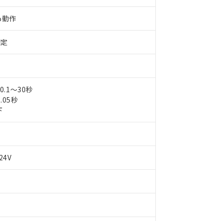
%動作
固定
0.1～30秒
.05秒
下
24V
 RoHS指令（10物質）の非含有に対応した製品が提供可能な商品です
oHS指令（10物質）の非含有に対応した製品に切り替える予定のある
 RoHS指令（10物質）の非含有に非対応の商品で、対応品を出す予
 RoHS指令（10物質）の非含有の対応状況を調査中または確認中の
ンス料など無形物で、有害物質有無と関係のない商品です。
○×表
より、非含有部品としていたものが、含有品と判明した場合などやむ