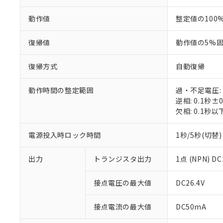
動作値
整定値の100
復帰値
動作値の5%
復帰方式
自動復帰
動作時間の整定範囲
過・不足電圧: 
逆相: 0.1秒±0
欠相: 0.1秒以
電源投入時ロック時間
1秒/5秒(切替)
※1 対応状況
出力
トランジスタ出力
1点 (NPN) DC
対応済み：EU
対応予定：EU R
接点電圧の最大値
DC26.4V
対応予定なし：EU
調査・確認中：EU
ご利用条件
非該当品：ライセ
接点電流の最大値
DC50mA
※1 中国RoHS
仕入先様の事情に