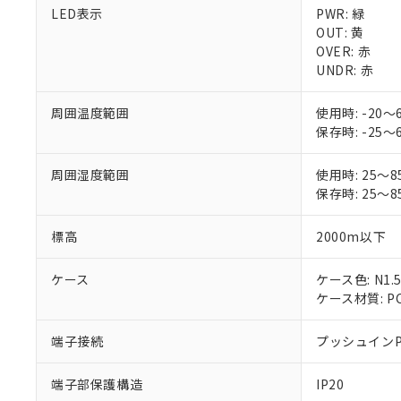
があります。
以下の条件をお読
LED表示
PWR: 緑
「○」：最大均質
OUT: 黄
「×」：最大均質
本サービスは
当社は、これ
*EU RoHS指令（10物
OVER: 赤
「－」：未確認で
鉛(Pb) 1000ppm以下、
くものです。
う）を輸出ま
UNDR: 赤
記
説明
六価クロム(Cr(Ⅵ)) 1
当社制御機器
などの必要な
フタル酸ビス(2-エチルヘ
号
*中国RoHS10物質の基準値 
ル（DBP） 1000ppm
在庫状況およ
当社は規制貨
Pb(鉛) :1000ppm、 Hg
周囲温度範囲
使用時: -2
但し、RoHS指令で産
のであり、閲
ます。
Cr(Ⅵ)(六価クロム) : 
フタル酸エステル類の４
保存時: -2
○
一定数以
DBP(フタル酸ジブチル) :
い。
当社は貴社製
DEHP(フタル酸ビス(2-エ
正式な納期状
置等に一切使
周囲湿度範囲
使用時: 25
当社販売員に
※2 対応予定月
△
一定数に
当社は、貴社
保存時: 25
オムロン制御
また当社は、
※2 環境保護使
在庫状況およ
部品在庫の切り替
たしません。
－
在庫なし
す。
標高
2000m以下
「ｅ」：有害物質
機器販売
マイパーツ機
「10」：通常の
ている必要が
味します。
ケース
ケース色: N1.
空
受注生産
お客様が当ウ
※3 非含有証明
「－」：未確認で
ケース材質: PC
白
が、当社の製
さい。
下記の非含有証明
端子接続
プッシュインP
※当社の共同
いる法人を指
EU RoHS指令（
端子部保護構造
IP20
51物質の非含有証