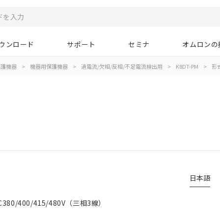
ウンロード
サポート
セミナ
オムロンの
保護機器
>
機器用保護機器
>
過電流/欠相/反相/不足電流検出用
>
K8DT-PM
>
形
日本語
/400/415/480V（三相3線）