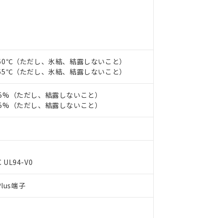
みいただき、同意のうえご利用ください。
材料含有率が中国RoHSの基準値以下であることを示します。
材料含有率が中国RoHSの基準値を超えていることを示します。
、当社制御機器事業取扱商品の当社在庫状況および標準価格(税抜)
ら貴社製品のうち、外国為替および外国貿易法に定める商品（以下｢
質）：
す。当社販売部門へお問い合わせください。
 水銀(Hg) 1000ppm以下、 カドミウム(Cd) 100ppm以下、
たは国外への提供する場合は、日本国政府の輸出許可(または役務取
000ppm以下、ポリ臭化ビフェニル類(PBB) 1000ppm以下、ポリ臭化ジフェニルエーテル類(P
事業取扱商品の中には、本サービスの対象外となる商品もあること
手続きをとります。
キシル) (DEHP)(別名：DOP) 1000ppm以下、フタル酸ブチルベンジル（BBP） 100
(GB/T26572)：
以下、フタル酸ジイソブチル (DIBP) 1000ppm以下
び標準価格照会結果は、記載している更新日時点での社内データに
物を破棄する場合は、完全に破砕するなど、違法に輸出されないよ
(水銀) : 1000ppm、 Cd(カドミウム) : 100ppm、
0～60℃（ただし、氷結、結露しないこと）
業用監視および制御機器に対する適用除外項目は除く。
覧された時点での実際の在庫および標準価格とは異なる場合がある
1000ppm、 PBBs(ポリ臭化ビフェニル類) : 1000ppm、 PBDEs(ポリ臭化ジフェニルエーテル類
物質については閾値を超える意図的な使用がないことを確認しています。
5～65℃（ただし、氷結、結露しないこと）
上の在庫あり
 1000ppm、 DIBP(フタル酸ジイソブチル) : 1000ppm、 BBP(フタル酸ブチルベンジル) :
品を、核兵器、ミサイル、化学兵器、生物兵器またはその他武器並
チルヘキシル)) : 1000ppm
況および標準価格はお客様のお取引先、またはお客様担当のオムロ
用いたしません。
～85%（ただし、結露しないこと）
ご相談ください。
は満たないが在庫あり
製品を第三者に販売する場合は、上記1、2および3の内容を当該第
～85%（ただし、結露しないこと）
機器販売店や当社販売拠点は「
販売ネットワーク
」をご確認くだ
販売先および販売に係わる関係者が違法に輸出するおそれがある場
用期限
び標準価格結果を当社の事前の承諾なく第三者に漏洩または開示し
え状況などにより、予定月が前後することがあります。
(最新の在庫状況については、お客様のお取引先、またはお客様担当
（10物質）のすべてが基準値以下であることを示します。
店・当社販売員にご確認ください)
能（部品リスト作成サービス）をご利用いただくには、I-Webメン
使用状況下において有害物質が外部に漏えいし、環境に深刻な影響を
あります。
5
機種、また在庫状況の情報を公開していない機種
ェブサイト上で当社にご登録された部品リストについて、当社およ
書ダウンロード
す。当社販売部門へお問い合わせください。
 UL94-V0
品・サービスに関するお客様との取引・商談に必要な範囲で利用す
合意する
キャンセル
書をダウンロードすることができます。
lus端子
利用者とは、
"個人情報の共同利用に関して"
の「1.共同利用者の
します。
10物質）の非含有証明書
明書（当社基準）