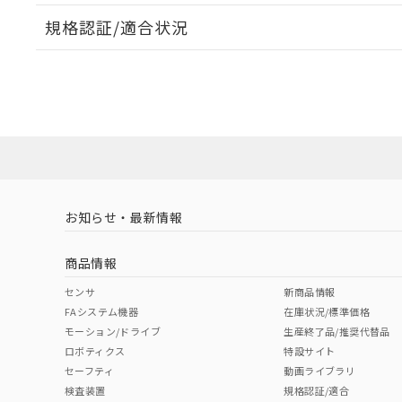
規格認証/適合状況
EU RoHS
注意事項・凡例
UL認証
CSA認証
CEマーキング
ダウンロードデータをご利用いただく前に、以下を必ずお読
Yes
Yes
Yes
対応状況
対応予定月
※1
※2
ソフトウェアの使用条件
対応済み
LR型式承認
DNV型式承認
BV型式承認
KR
（イギリス
（ノルウェー
（フランス
（
お知らせ・最新情報
中国 RoHS
注意事項・凡例
船舶規格）
船舶規格）
船舶規格）
船
商品情報
Yes
No
No
No
中国 RoHS表
※1 ※2
センサ
新商品情報
FAシステム機器
在庫状況/標準価格
Pb
Hg
Cd
Cr(V
モーション/ドライブ
生産終了品/推奨代替品
ロボティクス
特設サイト
セーフティ
動画ライブラリ
検査装置
規格認証/適合
X
O
O
O