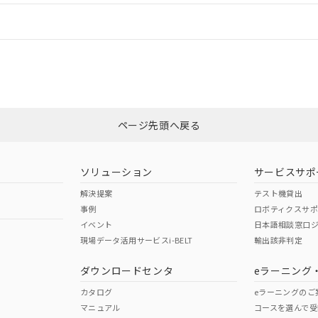
情報更新：
ログイン/会員登録
CCC認証
電波法
みください。
Yes
N/A
非含有証明書
※3
ページ先頭へ戻る
ダウンロードはこちら
型式承認
NK型式承認
ABS型式承認
韓国
（日本
（アメリカ
ソリューション
サービスサポ
舶規格）
船舶規格）
船舶規格）
解決提案
テスト機貸出
事例
ロボティクスサ
No
No
イベント
日本語相談窓口
現場データ活用サービスi-BELT
輸出該非判定
I)
PBBs
PBDEs
DBP
ダウンロードセンタ
eラーニング
この製品の規格認証/適合
その他の認証はこちらのページからご
カタログ
eラーニングのご
マニュアル
コースを選んで受
O
O
O