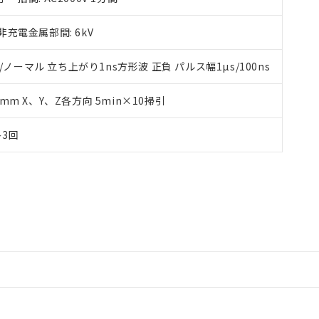
充電金属部間: 6kV
/ノーマル 立ち上がり1ns方形波 正負 パルス幅1µs/100ns
35mm X、Y、Z各方向 5min×10掃引
各3回
ードすることができます。