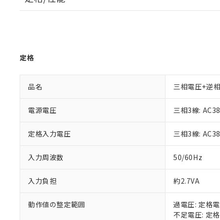
定格
品名
三相電圧+逆
電源電圧
三相3線: AC3
定格入力電圧
三相3線: AC3
入力周波数
50/60Hz
入力負担
約2.7VA
動作値の整定範囲
過電圧: 定格電
不足電圧: 定格