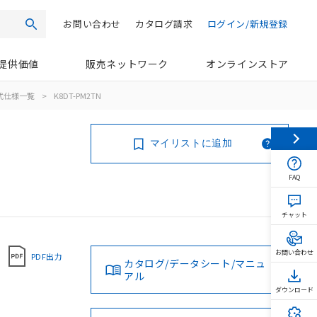
お問い合わせ
カタログ請求
ログイン/新規登録
検索
提供価値
販売ネットワーク
オンラインストア
式仕様一覧
>
K8DT-PM2TN
マイリストに追加
FAQ
チャット
お問い合わせ
PDF出力
カタログ/データシート/マニュ
アル
ダウンロード