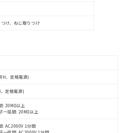
日時点で非含有を証明するもので、過去に遡って非含有を証明するも
令のフタル酸エステル類４物質の対応では、対応完了までの期間は出
備考欄に対応日を記載しておりました。
品への在庫切替を完了していることから、特段のことがない限り、20
りつけ、ねじ取りつけ
す。
5%RH、定格電源)
RH、定格電源)
 20MΩ以上
一括間: 20MΩ以上
AC2000V 1分間
括間: AC2000V 1分間