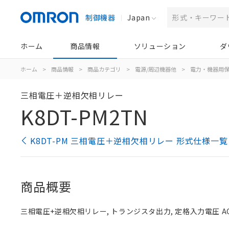
制御機器
Japan
ホーム
商品情報
ソリューション
ダ
ホーム
>
商品情報
>
商品カテゴリ
>
電源/周辺機器他
>
電力・機器用
三相電圧＋逆相欠相リレー
K8DT-PM2TN
K8DT-PM 三相電圧＋逆相欠相リレー 形式仕様一覧
商品概要
三相電圧+逆相欠相リレー, トランジスタ出力, 定格入力電圧 AC380