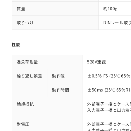
※本証明書は発行
また、RoHS指
質量
約100g
混在することから
既に当社にて対応
取りつけ
DINレール取
り割愛しておりま
性能
過負荷耐量
528V連続
繰り返し誤差
動作値
±0.5% FS (25℃ 6
動作時間
±50ms (25℃ 65%
絶縁抵抗
外部端子一括とケース間:
入力端子一括と出力端子
耐電圧
外部端子一括とケース間: 
入力端子一括と出力端子一