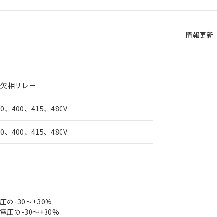
情報更新：2
相欠相リレー
80、400、415、480V
80、400、415、480V
圧の-30～+30%
電圧の-30～+30%