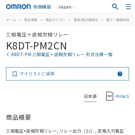
制御機器
Japan
ホーム
>
商品情報
>
商品カテゴリ
>
電源/周辺機器他
>
電力・機器用保護
三相電圧＋逆相欠相リレー
K8DT-PM2CN
K8DT-PM 三相電圧＋逆相欠相リレー 形式仕様一覧
マイリストに追加
日本語
PDF出力
商品概要
三相電圧+逆相欠相リレー, リレー出力（1c）, 定格入力電圧