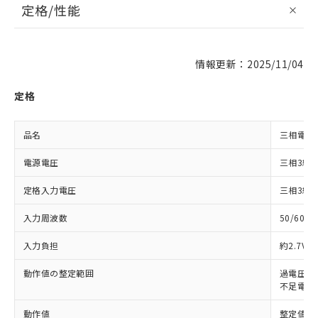
定格/性能
情報更新：2025/11/04
定格
品名
三相電圧
電源電圧
三相3線: 
定格入力電圧
三相3線: 
入力周波数
50/60Hz
入力負担
約2.7VA
動作値の整定範囲
過電圧: 
不足電圧:
動作値
整定値の1