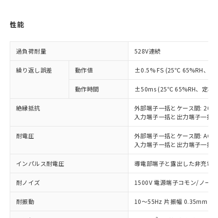
類(PBB) 1000ppm以下、ポリ臭化ジフェニルエーテル類
Cr(Ⅵ)(六価クロム) : 1000ppm、 PBBs(ポリ臭化ビフェ
とります。
了承ください。
(PBDE) 1000ppm以下、フタル酸ビス(2-エチルヘキシ
○
一定数以上の在庫あり
ニル類) : 1000ppm、 PBDEs(ポリ臭化ジフェニルエーテ
当社は規制貨物を破棄する場合は、完
ル) (DEHP)(別名：DOP) 1000ppm以下、フタル酸ブチ
正式な納期状況および標準価格はお客
ル類) : 1000ppm、
ルベンジル（BBP） 1000ppm以下、フタル酸ジブチル
性能
全に破砕するなど、違法に輸出されな
DBP(フタル酸ジブチル) : 1000ppm、 DIBP(フタル酸ジ
様のお取引先、またはお客様担当のオ
（DBP） 1000ppm以下、フタル酸ジイソブチル
イソブチル) : 1000ppm、 BBP(フタル酸ブチルベンジ
△
一定数には満たないが在庫あり
いよう必要な手段を講じます。
ムロン制御機器販売店・当社販売員に
(DIBP) 1000ppm以下
ル) : 1000ppm、
当社は貴社製品を、核兵器、ミサイ
但し、RoHS指令で産業用監視および制御機器に対する
DEHP(フタル酸ビス(2-エチルヘキシル)) : 1000ppm
ご相談ください。
過負荷耐量
528V連続
適用除外項目は除く。
ル、化学兵器、生物兵器またはその他
－
在庫なし(最新の在庫状況につ
オムロン制御機器販売店や当社販売拠
フタル酸エステル類の４物質については閾値を超える意
武器並びにこれらの製造装置等に一切
いては、お客様のお取引先、ま
図的な使用がないことを確認しています。
点は「
販売ネットワーク
」をご確認
繰り返し誤差
動作値
±0.5% FS (25℃ 65%RH、
※2 環境保護使用期限
使用いたしません。
たはお客様担当のオムロン制御
ください。
当社は、貴社製品を第三者に販売する
機器販売店・当社販売員にご確
在庫状況および標準価格結果を当社の
動作時間
±50ms (25℃ 65%RH、定格
※2 対応予定月
「ｅ」：有害物質（10物質）のすべてが基
場合は、上記1、2および3の内容を当
認ください)
事前の承諾なく第三者に漏洩または開
準値以下であることを示します。
該第三者に通知します。また当社は、
絶縁抵抗
外部端子一括とケース間: 20M
示しないようお願いします。
部品在庫の切り替え状況などにより、予定
「10」：通常の使用状況下において有害物
販売先および販売に係わる関係者が違
入力端子一括と出力端子一括間:
マイパーツ機能（部品リスト作成サー
空
受注生産機種、また在庫状況の
月が前後することがあります。
質が外部に漏えいし、環境に深刻な影響を
法に輸出するおそれがある場合は、取
ビス）をご利用いただくには、I-Web
白
情報を公開していない機種
及ぼさない年数を意味します。
耐電圧
外部端子一括とケース間: AC20
り引きをいたしません。
メンバーズにご登録されている必要が
入力端子一括と出力端子一括間: A
「－」：未確認です。当社販売部門へお問
あります。
い合わせください。
お客様が当ウェブサイト上で当社にご
インパルス耐電圧
導電部端子と露出した非充電金属
※3 非含有証明書ダウンロード
登録された部品リストについて、当社
および当社の共同利用者が、当社の製
耐ノイズ
1500V 電源端子コモン/ノーマル
下記の非含有証明書をダウンロードするこ
品・サービスに関するお客様との取
とができます。
合意する
キャンセル
引・商談に必要な範囲で利用すること
耐振動
10～55Hz 片振幅 0.35mm 
をご了承ください。