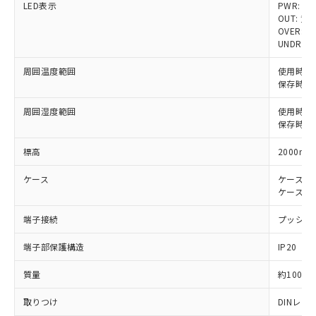
LED表示
PWR: 緑
対応済み：EU RoHS指令（10物質）の
OUT: 黄
非含有に対応した製品が提供可能な商品で
OVER: 赤
す。
UNDR: 赤
対応予定：EU RoHS指令（10物質）の非含
ご利用条件
有に対応した製品に切り替える予定のある
周囲温度範囲
使用時: 
商品です。
保存時: 
対応予定なし：EU RoHS指令（10物質）の
以下の条件をお読みいただき、同意のうえ
周囲湿度範囲
非含有に非対応の商品で、対応品を出す予
使用時: 
ご利用ください。
保存時: 
定はありません。
調査・確認中：EU RoHS指令（10物質）の
本サービスは、当社制御機器事業取扱
標高
2000m
※1 中国RoHS○×表
非含有の対応状況を調査中または確認中の
商品の当社在庫状況および標準価格
商品です。
(税抜)を提供させていただくもので
ケース
ケース色: 
「○」：最大均質材料含有率が中国RoHSの
非該当品：ライセンス料など無形物で、有
ケース材質:
す。
基準値以下であることを示します。
害物質有無と関係のない商品です。
当社制御機器事業取扱商品の中には、
「×」：最大均質材料含有率が中国RoHSの
仕入先様の事情により、非含有部品として
端子接続
プッシュイ
本サービスの対象外となる商品もある
基準値を超えていることを示します。
いたものが、含有品と判明した場合などや
当社は、これら貴社製品のうち、外国
ことをご了承ください。
「－」：未確認です。当社販売部門へお問
むを得ず変更することがあります。
端子部保護構造
IP20
為替および外国貿易法に定める商品
在庫状況および標準価格照会結果は、
い合わせください。
（以下｢規制貨物等」という）を輸出
記載している更新日時点での社内デー
質量
約100g
*EU RoHS指令（10物質）：
または国外への提供する場合は、日本
記
タに基づき作成されるものであり、閲
説明
鉛(Pb) 1000ppm以下、 水銀(Hg) 1000ppm以下、 カド
*中国RoHS10物質の基準値 (GB/T26572)：
国政府の輸出許可(または役務取引許
号
覧された時点での実際の在庫および標
ミウム(Cd) 100ppm以下、
Pb(鉛) :1000ppm、 Hg(水銀) : 1000ppm、 Cd(カドミウ
取りつけ
DINレ
可)を取得するなどの必要な手続きを
六価クロム(Cr(Ⅵ)) 1000ppm以下、ポリ臭化ビフェニル
ム) : 100ppm、
準価格とは異なる場合があることをご