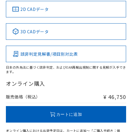
（イギリス
（ノルウェー
（フランス
（韓国
船舶規格）
船舶規格）
船舶規格）
船舶規格
中国 RoHS
注意事項・凡例
2D CADデータ
Yes
No
No
No
中国 RoHS表
※1 ※2
3D CADデータ
この製品の規格認証/適合状況ページへ
Pb
Hg
Cd
Cr(VI)
その他の認証はこちらのページからご検索ください
該非判定見解書/項目別対比表
X
O
O
O
日本の外為法に基づく該非判定、およびEAR再輸出規制に関する見解が入手でき
ます。
"対応済み"や非含有の記載がされた商品であっても、流通
在庫等で未対応品が混在する可能性があります。
オンライン購入
非含有品が必要な際は、弊社営業部門もしくは販売店へお
問い合わせください。
¥ 46,750
販売価格（税込）
この製品のRoHS/REACH対応状況ページへ
カートに追加
オンライン購入における出荷予定日は、カートに追加～「ご購入手続き：価