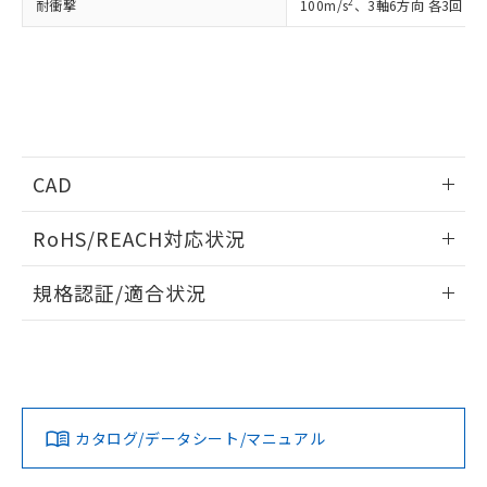
EU RoHS指令（10物質）の非含有証明書
2
耐衝撃
100m/s
、3軸6方向 各3回
※当社の共同利用者とは、
"個人情報
51物質の非含有証明書（当社基準）
の共同利用に関して"
の「1.共同利
※本証明書は発行日時点で非含有を証明す
用者の範囲」に記載されている法人を
るもので、過去に遡って非含有を証明する
指します。
ものではありません。
また、RoHS指令のフタル酸エステル類４
物質の対応では、対応完了までの期間は出
荷製品に未対応品が混在することから備考
CAD
欄に対応日を記載しておりました。
既に当社にて対応品への在庫切替を完了
ログイン/会員登録いただくと、CADデータをダウンロー
していることから、特段のことがない限
RoHS/REACH対応状況
ドすることができます。
り、2022年1月12日より割愛しておりま
す。
情報更新：2026/7/29
規格認証/適合状況
ログイン/会員登録
EU RoHS
注意事項・凡例
UL認証
CSA認証
CEマーキング
Yes
Yes
Yes
対応状況
対応予定月
※1
※2
ダウンロードデータをご利用いただく前に、以下を必ずお読
みください。
カタログ/データシート/マニュアル
対応済み
ソフトウェアの使用条件
LR型式承認
DNV型式承認
BV型式承認
KR型式承