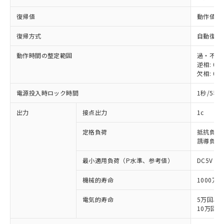
復帰値
動作値の
復帰方式
自動復帰
動作時間の整定範囲
過・不足電
逆相: 0.
欠相: 0.
電源投入時ロック時間
1秒/5秒(
出力
接点出力
1c
定格負荷
抵抗負荷: A
誘導負荷: A
最小適用負荷（P水準、参考値）
DC5V 10
機械的寿命
1000万
電気的寿命
5万回以上 (
※1 対応状況
10万回以上 