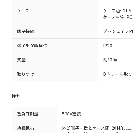
当社販売員に
※2 対応予定月
△
一定数に
当社は、貴社
オムロン制御
また当社は、
ケース
※2 環境保護使
ケース色: N1.5
在庫状況およ
部品在庫の切り替
たしません。
ケース材質: PC 
－
在庫なし
す。
「ｅ」：有害物質
機器販売
マイパーツ機
「10」：通常の
端子接続
プッシュインPl
ている必要が
味します。
空
受注生産
お客様が当ウ
※3 非含有証明
「－」：未確認で
白
端子部保護構造
IP20
が、当社の製
さい。
下記の非含有証明
※当社の共同
質量
約100g
いる法人を指
EU RoHS指令（
51物質の非含有証
取りつけ
DINレール取
※本証明書は発行
また、RoHS指
混在することから
性能
既に当社にて対応
り割愛しておりま
過負荷耐量
528V連続
絶縁抵抗
外部端子一括とケース間: 20MΩ以上