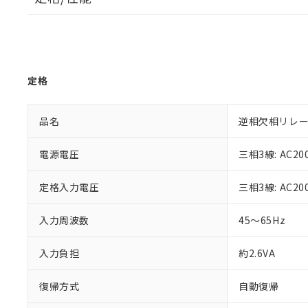
定格
品名
逆相欠相リレ
電源電圧
三相3線: AC20
定格入力電圧
三相3線: AC20
入力周波数
45～65Hz
入力負担
約2.6VA
復帰方式
自動復帰