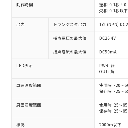
動作時間
逆相: 0.1秒±0
欠相: 0.1秒
出力
トランジスタ出力
1点 (NPN) DC
※1 対応状況
接点電圧の最大値
DC26.4V
対応済み：EU
対応予定：EU R
接点電流の最大値
DC50mA
対応予定なし：EU
調査・確認中：EU
ご利用条件
非該当品：ライセ
LED表示
PWR: 緑
※1 中国RoHS
仕入先様の事情に
OUT: 黄
があります。
以下の条件をお読
「○」：最大均質
周囲温度範囲
使用時: -2
「×」：最大均質
本サービスは
当社は、これ
*EU RoHS指令（10物
保存時: -2
「－」：未確認で
鉛(Pb) 1000ppm以下、
くものです。
う）を輸出ま
記
説明
六価クロム(Cr(Ⅵ)) 1
当社制御機器
などの必要な
フタル酸ビス(2-エチルヘ
号
周囲湿度範囲
使用時: 25
*中国RoHS10物質の基準値 
ル（DBP） 1000ppm
在庫状況およ
当社は規制貨
Pb(鉛) :1000ppm、 Hg
保存時: 25
但し、RoHS指令で産
のであり、閲
ます。
Cr(Ⅵ)(六価クロム) : 
フタル酸エステル類の４
○
一定数以
DBP(フタル酸ジブチル) :
い。
当社は貴社製
DEHP(フタル酸ビス(2-エ
標高
2000m以下
正式な納期状
置等に一切使