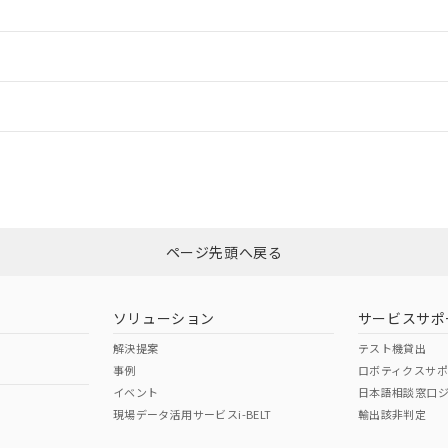
ードすることができます。
情報更新：
ログイン/会員登録
CCC認証
電波法
みください。
Yes
N/A
非含有証明書
※3
ページ先頭へ戻る
ダウンロードはこちら
型式承認
NK型式承認
ABS型式承認
韓国
（日本
（アメリカ
ソリューション
サービスサポ
舶規格）
船舶規格）
船舶規格）
解決提案
テスト機貸出
事例
ロボティクスサ
No
No
イベント
日本語相談窓口
現場データ活用サービスi-BELT
輸出該非判定
I)
PBBs
PBDEs
DBP