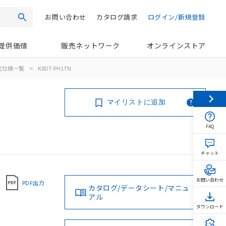
お問い合わせ
カタログ請求
ログイン/新規登録
検索
提供価値
販売ネットワーク
オンラインストア
式仕様一覧
>
K8DT-PH1TN
マイリストに追加
FAQ
チャット
お問い合わせ
PDF出力
カタログ/データシート/マニュ
アル
ダウンロード