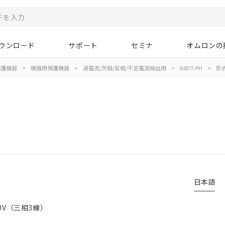
ウンロード
サポート
セミナ
オムロンの
保護機器
>
機器用保護機器
>
過電流/欠相/反相/不足電流検出用
>
K8DT-PH
>
形
日本語
0V（三相3線）