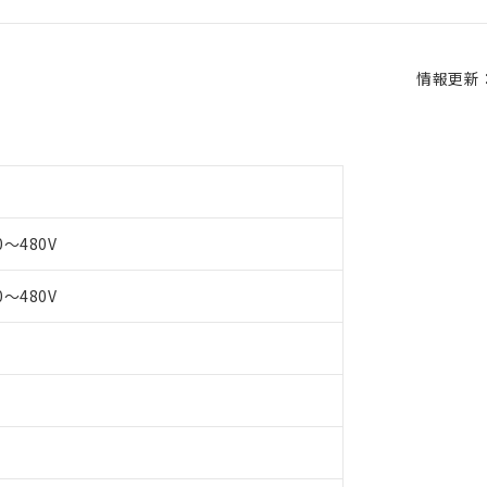
情報更新：2
ー
0～480V
0～480V