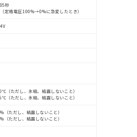
.05秒
以下（定格電圧100%→0%に急変したとき）
24V
 RoHS指令（10物質）の非含有に対応した製品が提供可能な商品です
oHS指令（10物質）の非含有に対応した製品に切り替える予定のある
 RoHS指令（10物質）の非含有に非対応の商品で、対応品を出す予
 RoHS指令（10物質）の非含有の対応状況を調査中または確認中の
ンス料など無形物で、有害物質有無と関係のない商品です。
○×表
より、非含有部品としていたものが、含有品と判明した場合などやむ
みいただき、同意のうえご利用ください。
材料含有率が中国RoHSの基準値以下であることを示します。
0～60℃（ただし、氷結、結露しないこと）
材料含有率が中国RoHSの基準値を超えていることを示します。
、当社制御機器事業取扱商品の当社在庫状況および標準価格(税抜)
ら貴社製品のうち、外国為替および外国貿易法に定める商品（以下｢
質）：
5～65℃（ただし、氷結、結露しないこと）
す。当社販売部門へお問い合わせください。
 水銀(Hg) 1000ppm以下、 カドミウム(Cd) 100ppm以下、
たは国外への提供する場合は、日本国政府の輸出許可(または役務取
000ppm以下、ポリ臭化ビフェニル類(PBB) 1000ppm以下、ポリ臭化ジフェニルエーテル類(P
事業取扱商品の中には、本サービスの対象外となる商品もあること
手続きをとります。
キシル) (DEHP)(別名：DOP) 1000ppm以下、フタル酸ブチルベンジル（BBP） 100
～85%（ただし、結露しないこと）
(GB/T26572)：
以下、フタル酸ジイソブチル (DIBP) 1000ppm以下
び標準価格照会結果は、記載している更新日時点での社内データに
物を破棄する場合は、完全に破砕するなど、違法に輸出されないよ
(水銀) : 1000ppm、 Cd(カドミウム) : 100ppm、
～85%（ただし、結露しないこと）
業用監視および制御機器に対する適用除外項目は除く。
覧された時点での実際の在庫および標準価格とは異なる場合がある
1000ppm、 PBBs(ポリ臭化ビフェニル類) : 1000ppm、 PBDEs(ポリ臭化ジフェニルエーテル類
物質については閾値を超える意図的な使用がないことを確認しています。
上の在庫あり
 1000ppm、 DIBP(フタル酸ジイソブチル) : 1000ppm、 BBP(フタル酸ブチルベンジル) :
品を、核兵器、ミサイル、化学兵器、生物兵器またはその他武器並
チルヘキシル)) : 1000ppm
況および標準価格はお客様のお取引先、またはお客様担当のオムロ
用いたしません。