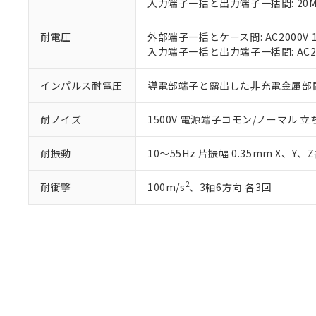
入力端子一括と出力端子一括間: 20
耐電圧
外部端子一括とケース間: AC2000V 
入力端子一括と出力端子一括間: AC20
インパルス耐電圧
導電部端子と露出した非充電金属部間:
耐ノイズ
1500V 電源端子コモン/ノーマル 立ち
耐振動
10～55Hz 片振幅 0.35mm X、Y、
2
耐衝撃
100m/s
、3軸6方向 各3回