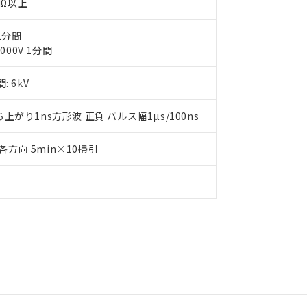
MΩ以上
1分間
00V 1分間
 6kV
上がり1ns方形波 正負 パルス幅1µs/100ns
Z各方向 5min×10掃引