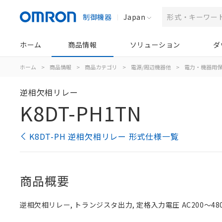
制御機器
Japan
ホーム
商品情報
ソリューション
ダ
ホーム
>
商品情報
>
商品カテゴリ
>
電源/周辺機器他
>
電力・機器用
逆相欠相リレー
K8DT-PH1TN
K8DT-PH 逆相欠相リレー 形式仕様一覧
商品概要
逆相欠相リレー, トランジスタ出力, 定格入力電圧 AC200～48