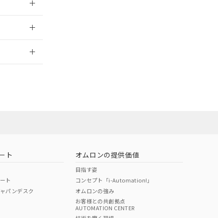
2026/7/29
ート
オムロンの提供価値
目指す姿
ポート
コンセプト「i-Automation!」
ジャパンデスク
オムロンの強み
お客様との共創拠点
AUTOMATION CENTER
DIBP
BBP
DEHP
環境保護