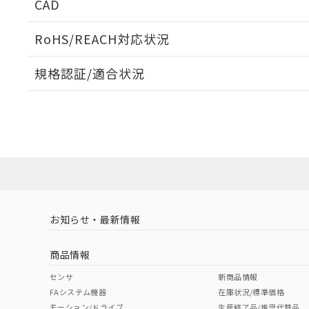
CAD
ログイン/会員登録いただくと、CADデータをダウンロ
RoHS/REACH対応状況
規格認証/適合状況
EU RoHS
注意事項・凡例
UL認証
CSA認証
CEマーキング
ダウンロードデータをご利用いただく前に、以下を必ずお読
Yes
Yes
Yes
対応状況
対応予定月
※1
※2
ソフトウェアの使用条件
対応済み
LR型式承認
DNV型式承認
BV型式承認
KR
（イギリス
（ノルウェー
（フランス
（
お知らせ・最新情報
中国 RoHS
注意事項・凡例
船舶規格）
船舶規格）
船舶規格）
船
商品情報
Yes
No
No
No
中国 RoHS表
※1 ※2
センサ
新商品情報
FAシステム機器
在庫状況/標準価格
Pb
Hg
Cd
Cr(V
モーション/ドライブ
生産終了品/推奨代替品