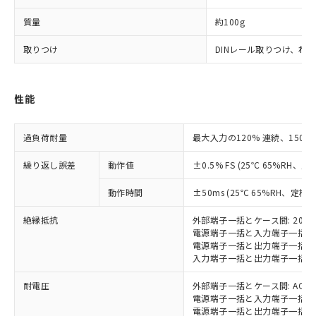
為替および外国貿易法に定める商品
在庫状況および標準価格照会結果は、
い合わせください。
（以下｢規制貨物等」という）を輸出
記載している更新日時点での社内デー
質量
約100g
*EU RoHS指令（10物質）：
または国外への提供する場合は、日本
記
タに基づき作成されるものであり、閲
説明
鉛(Pb) 1000ppm以下、 水銀(Hg) 1000ppm以下、 カド
*中国RoHS10物質の基準値 (GB/T26572)：
国政府の輸出許可(または役務取引許
取りつけ
DINレール取りつけ、ね
号
覧された時点での実際の在庫および標
ミウム(Cd) 100ppm以下、
Pb(鉛) :1000ppm、 Hg(水銀) : 1000ppm、 Cd(カドミウ
可)を取得するなどの必要な手続きを
六価クロム(Cr(Ⅵ)) 1000ppm以下、ポリ臭化ビフェニル
ム) : 100ppm、
準価格とは異なる場合があることをご
類(PBB) 1000ppm以下、ポリ臭化ジフェニルエーテル類
Cr(Ⅵ)(六価クロム) : 1000ppm、 PBBs(ポリ臭化ビフェ
とります。
了承ください。
(PBDE) 1000ppm以下、フタル酸ビス(2-エチルヘキシ
○
一定数以上の在庫あり
ニル類) : 1000ppm、 PBDEs(ポリ臭化ジフェニルエーテ
当社は規制貨物を破棄する場合は、完
ル) (DEHP)(別名：DOP) 1000ppm以下、フタル酸ブチ
正式な納期状況および標準価格はお客
ル類) : 1000ppm、
性能
ルベンジル（BBP） 1000ppm以下、フタル酸ジブチル
全に破砕するなど、違法に輸出されな
DBP(フタル酸ジブチル) : 1000ppm、 DIBP(フタル酸ジ
様のお取引先、またはお客様担当のオ
（DBP） 1000ppm以下、フタル酸ジイソブチル
イソブチル) : 1000ppm、 BBP(フタル酸ブチルベンジ
△
一定数には満たないが在庫あり
いよう必要な手段を講じます。
ムロン制御機器販売店・当社販売員に
(DIBP) 1000ppm以下
ル) : 1000ppm、
当社は貴社製品を、核兵器、ミサイ
但し、RoHS指令で産業用監視および制御機器に対する
過負荷耐量
DEHP(フタル酸ビス(2-エチルヘキシル)) : 1000ppm
最大入力の120% 連続、150% 
ご相談ください。
適用除外項目は除く。
ル、化学兵器、生物兵器またはその他
－
在庫なし(最新の在庫状況につ
オムロン制御機器販売店や当社販売拠
フタル酸エステル類の４物質については閾値を超える意
武器並びにこれらの製造装置等に一切
繰り返し誤差
動作値
±0.5% FS (25℃ 65%RH、定
いては、お客様のお取引先、ま
図的な使用がないことを確認しています。
点は「
販売ネットワーク
」をご確認
※2 環境保護使用期限
使用いたしません。
たはお客様担当のオムロン制御
ください。
動作時間
±50ms (25℃ 65%RH、定格
当社は、貴社製品を第三者に販売する
機器販売店・当社販売員にご確
在庫状況および標準価格結果を当社の
※2 対応予定月
「ｅ」：有害物質（10物質）のすべてが基
場合は、上記1、2および3の内容を当
認ください)
事前の承諾なく第三者に漏洩または開
絶縁抵抗
外部端子一括とケース間: 20M
準値以下であることを示します。
該第三者に通知します。また当社は、
示しないようお願いします。
電源端子一括と入力端子一括間: 
部品在庫の切り替え状況などにより、予定
「10」：通常の使用状況下において有害物
販売先および販売に係わる関係者が違
マイパーツ機能（部品リスト作成サー
空
受注生産機種、また在庫状況の
電源端子一括と出力端子一括間: 
月が前後することがあります。
質が外部に漏えいし、環境に深刻な影響を
法に輸出するおそれがある場合は、取
ビス）をご利用いただくには、I-Web
入力端子一括と出力端子一括間: 
白
情報を公開していない機種
及ぼさない年数を意味します。
り引きをいたしません。
メンバーズにご登録されている必要が
「－」：未確認です。当社販売部門へお問
耐電圧
外部端子一括とケース間: AC200
あります。
い合わせください。
電源端子一括と入力端子一括間: A
お客様が当ウェブサイト上で当社にご
※3 非含有証明書ダウンロード
電源端子一括と出力端子一括間: A