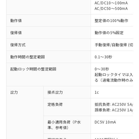
AC/DC10～100mA
AC/DC50～500mA
動作値
整定値の100%動作
復帰値
動作値の5%固定
復帰方式
手動復帰/自動復帰 (切替)
動作時間の整定範囲
0.1～30秒
起動ロック時間の整定範囲
0～30秒
起動ロックタイマは入力
る（過電流動作時のみ有
出力
接点出力
1c
定格負荷
抵抗負荷: AC250V 5A/DC
誘導負荷: AC250V 1A/DC4
最小適用負荷（P水
DC5V 10mA
準、参考値）