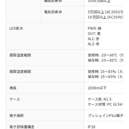
機械的寿命
1000万回以上
電気的寿命
5万回以上 (AC250V/DC30
10万回以上 (AC250V/DC3
※1 対応状況
LED表示
PWR: 緑
対応済み：EU RoHS指令（10物質）の
OUT: 黄
非含有に対応した製品が提供可能な商品で
AL1: 赤
す。
AL2: 赤
対応予定：EU RoHS指令（10物質）の非含
ご利用条件
周囲温度範囲
使用時: -20～60℃（
有に対応した製品に切り替える予定のある
保存時: -25～65℃（
商品です。
対応予定なし：EU RoHS指令（10物質）の
周囲湿度範囲
使用時: 25～85%（た
以下の条件をお読みいただき、同意のうえ
非含有に非対応の商品で、対応品を出す予
保存時: 25～85%（た
ご利用ください。
定はありません。
調査・確認中：EU RoHS指令（10物質）の
標高
2000m以下
本サービスは、当社制御機器事業取扱
※1 中国RoHS○×表
非含有の対応状況を調査中または確認中の
商品の当社在庫状況および標準価格
商品です。
ケース
ケース色: N1.5
(税抜)を提供させていただくもので
「○」：最大均質材料含有率が中国RoHSの
非該当品：ライセンス料など無形物で、有
ケース材質: PC UL94-V0
す。
基準値以下であることを示します。
害物質有無と関係のない商品です。
当社制御機器事業取扱商品の中には、
端子接続
「×」：最大均質材料含有率が中国RoHSの
プッシュインPlus端子
仕入先様の事情により、非含有部品として
本サービスの対象外となる商品もある
基準値を超えていることを示します。
いたものが、含有品と判明した場合などや
当社は、これら貴社製品のうち、外国
ことをご了承ください。
端子部保護構造
IP20
「－」：未確認です。当社販売部門へお問
むを得ず変更することがあります。