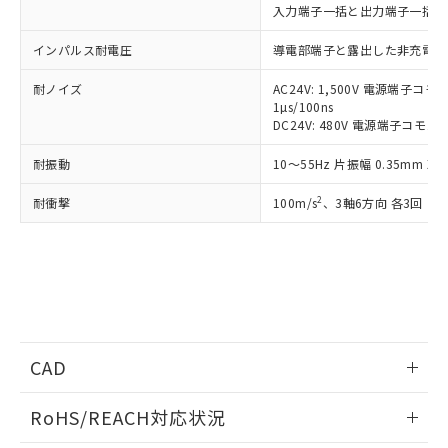
登録された部品リストについて、当社
入力端子一括と出力端子一括間: A
および当社の共同利用者が、当社の製
下記の非含有証明書をダウンロードするこ
品・サービスに関するお客様との取
インパルス耐電圧
導電部端子と露出した非充電金属部
とができます。
合意する
キャンセル
引・商談に必要な範囲で利用すること
をご了承ください。
耐ノイズ
AC24V: 1,500V 電源端子
EU RoHS指令（10物質）の非含有証明書
※当社の共同利用者とは、
"個人情報
1µs/100ns
51物質の非含有証明書（当社基準）
DC24V: 480V 電源端子コモン
の共同利用に関して"
の「1.共同利
※本証明書は発行日時点で非含有を証明す
用者の範囲」に記載されている法人を
るもので、過去に遡って非含有を証明する
耐振動
10～55Hz 片振幅 0.35mm 
指します。
ものではありません。
2
耐衝撃
また、RoHS指令のフタル酸エステル類４
100m/s
、3軸6方向 各3回
物質の対応では、対応完了までの期間は出
荷製品に未対応品が混在することから備考
欄に対応日を記載しておりました。
既に当社にて対応品への在庫切替を完了
していることから、特段のことがない限
り、2022年1月12日より割愛しておりま
す。
CAD
ログイン/会員登録いただくと、CADデータをダウンロー
RoHS/REACH対応状況
ドすることができます。