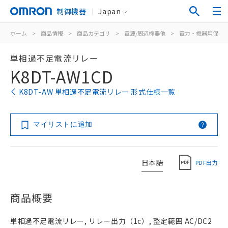
制御機器
Japan
ホーム
>
商品情報
>
商品カテゴリ
>
電源/周辺機器他
>
電力・機器用保護
単相過不足電流リレー
K8DT-AW1CD
K8DT-AW 単相過不足電流リレー 形式仕様一覧
マイリストに追加
日本語
PDF出力
商品概要
単相過不足電流リレー, リレー出力（1c）, 整定範囲 AC/DC2