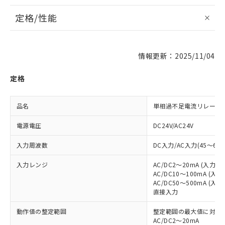
定格/性能
情報更新：2025/11/04
定格
品名
単相過不足電流リレー
電源電圧
DC24V/AC24V
入力周波数
DC入力/AC入力(45～65H
入力レンジ
AC/DC2～20mA (入力
AC/DC10～100mA (
AC/DC50～500mA (
直接入力
動作値の整定範囲
整定範囲の最大値に対して
AC/DC2～20mA