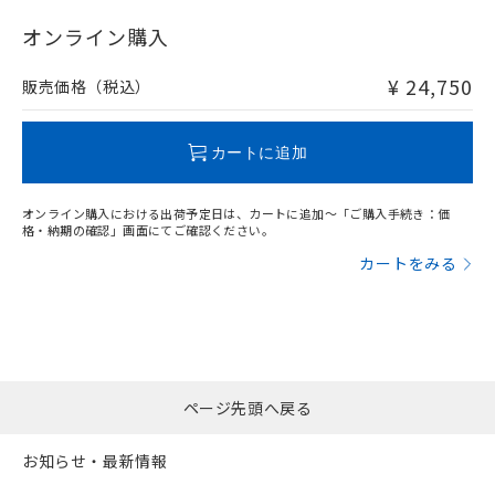
"対応済み"や非含有の記載がされた商品であっても、流通
在庫等で未対応品が混在する可能性があります。
オンライン購入
非含有品が必要な際は、弊社営業部門もしくは販売店へお
問い合わせください。
¥ 24,750
販売価格（税込）
この製品のRoHS/REACH対応状況ページへ
カートに追加
オンライン購入における出荷予定日は、カートに追加～「ご購入手続き：価
格・納期の確認」画面にてご確認ください。
カートをみる
ページ先頭へ戻る
お知らせ・最新情報