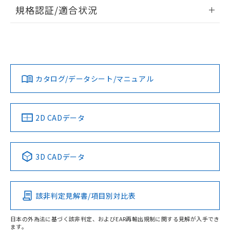
情報更新：2026/7/29
規格認証/適合状況
ログイン/会員登録
EU RoHS
注意事項・凡例
UL認証
CSA認証
CEマーキング
Yes
Yes
Yes
対応状況
対応予定月
※1
※2
ダウンロードデータをご利用いただく前に、以下を必ずお読
みください。
カタログ/データシート/マニュアル
対応済み
ソフトウェアの使用条件
LR型式承認
DNV型式承認
BV型式承認
KR型式承
（イギリス
（ノルウェー
（フランス
（韓国
船舶規格）
船舶規格）
船舶規格）
船舶規格
中国 RoHS
注意事項・凡例
2D CADデータ
No
No
No
No
中国 RoHS表
※1 ※2
3D CADデータ
この製品の規格認証/適合状況ページへ
Pb
Hg
Cd
Cr(VI)
その他の認証はこちらのページからご検索ください
該非判定見解書/項目別対比表
X
O
O
O
日本の外為法に基づく該非判定、およびEAR再輸出規制に関する見解が入手でき
ます。