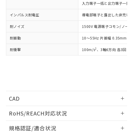
および当社の共同利用者が、当社の製
入力端子一括と出力端子一括間: A
下記の非含有証明書をダウンロードするこ
品・サービスに関するお客様との取
とができます。
合意する
キャンセル
引・商談に必要な範囲で利用すること
インパルス耐電圧
導電部端子と露出した非充電金属
をご了承ください。
EU RoHS指令（10物質）の非含有証明書
※当社の共同利用者とは、
"個人情報
耐ノイズ
1500V 電源端子コモン/ノーマル
51物質の非含有証明書（当社基準）
の共同利用に関して"
の「1.共同利
※本証明書は発行日時点で非含有を証明す
耐振動
10～55Hz 片振幅 0.35mm 
用者の範囲」に記載されている法人を
るもので、過去に遡って非含有を証明する
指します。
ものではありません。
2
耐衝撃
100m/s
、3軸6方向 各3回
また、RoHS指令のフタル酸エステル類４
物質の対応では、対応完了までの期間は出
荷製品に未対応品が混在することから備考
欄に対応日を記載しておりました。
既に当社にて対応品への在庫切替を完了
していることから、特段のことがない限
り、2022年1月12日より割愛しておりま
CAD
す。
ログイン/会員登録いただくと、CADデータをダウンロー
RoHS/REACH対応状況
ドすることができます。
情報更新：2026/7/29
規格認証/適合状況