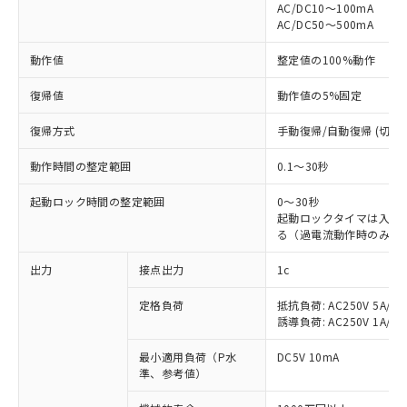
AC/DC10～100mA
AC/DC50～500mA
動作値
整定値の100%動作
復帰値
動作値の5%固定
復帰方式
手動復帰/自動復帰 (切替)
動作時間の整定範囲
0.1～30秒
起動ロック時間の整定範囲
0～30秒
起動ロックタイマは入力
る（過電流動作時のみ有
出力
接点出力
1c
定格負荷
抵抗負荷: AC250V 5A/DC
誘導負荷: AC250V 1A/DC4
最小適用負荷（P水
DC5V 10mA
準、参考値）