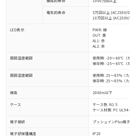
機械的寿命
1000万回以上
電気的寿命
5万回以上 (AC250V/DC30
※1 対応状況
10万回以上 (AC250V/DC3
対応済み：EU RoHS指令（10物質）の
LED表示
PWR: 緑
非含有に対応した製品が提供可能な商品で
OUT: 黄
す。
AL1: 赤
AL2: 赤
対応予定：EU RoHS指令（10物質）の非含
ご利用条件
有に対応した製品に切り替える予定のある
周囲温度範囲
使用時: -20～60℃（
商品です。
保存時: -25～65℃（
対応予定なし：EU RoHS指令（10物質）の
以下の条件をお読みいただき、同意のうえ
非含有に非対応の商品で、対応品を出す予
周囲湿度範囲
使用時: 25～85%（た
ご利用ください。
定はありません。
保存時: 25～85%（た
調査・確認中：EU RoHS指令（10物質）の
本サービスは、当社制御機器事業取扱
※1 中国RoHS○×表
非含有の対応状況を調査中または確認中の
標高
2000m以下
商品の当社在庫状況および標準価格
商品です。
(税抜)を提供させていただくもので
「○」：最大均質材料含有率が中国RoHSの
ケース
非該当品：ライセンス料など無形物で、有
ケース色: N1.5
す。
基準値以下であることを示します。
ケース材質: PC UL94-V0
害物質有無と関係のない商品です。
当社制御機器事業取扱商品の中には、
「×」：最大均質材料含有率が中国RoHSの
仕入先様の事情により、非含有部品として
本サービスの対象外となる商品もある
端子接続
プッシュインPlus端子
基準値を超えていることを示します。
いたものが、含有品と判明した場合などや
当社は、これら貴社製品のうち、外国
ことをご了承ください。
「－」：未確認です。当社販売部門へお問
むを得ず変更することがあります。
為替および外国貿易法に定める商品
在庫状況および標準価格照会結果は、
端子部保護構造
IP20
い合わせください。