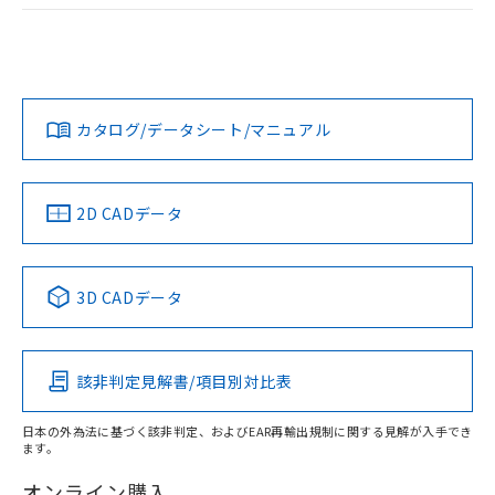
ログイン/会員登録
EU RoHS
注意事項・凡例
UL認証
CSA認証
CEマーキング
Yes
Yes
Yes
対応状況
対応予定月
※1
※2
ダウンロードデータをご利用いただく前に、以下を必ずお読
みください。
カタログ/データシート/マニュアル
対応済み
ソフトウェアの使用条件
LR型式承認
DNV型式承認
BV型式承認
KR型式承
（イギリス
（ノルウェー
（フランス
（韓国
船舶規格）
船舶規格）
船舶規格）
船舶規格
中国 RoHS
注意事項・凡例
2D CADデータ
No
No
No
No
中国 RoHS表
※1 ※2
3D CADデータ
この製品の規格認証/適合状況ページへ
Pb
Hg
Cd
Cr(VI)
その他の認証はこちらのページからご検索ください
該非判定見解書/項目別対比表
X
O
O
O
日本の外為法に基づく該非判定、およびEAR再輸出規制に関する見解が入手でき
ます。
"対応済み"や非含有の記載がされた商品であっても、流通
在庫等で未対応品が混在する可能性があります。
オンライン購入