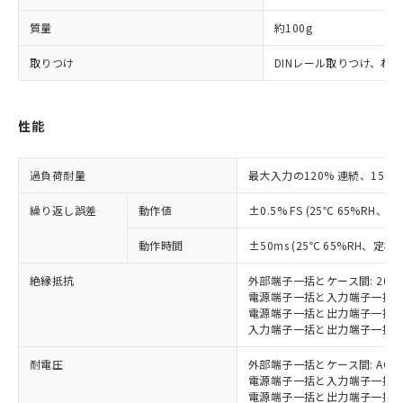
（以下｢規制貨物等」という）を輸出
記載している更新日時点での社内デー
*EU RoHS指令（10物質）：
または国外への提供する場合は、日本
質量
約100g
記
タに基づき作成されるものであり、閲
説明
鉛(Pb) 1000ppm以下、 水銀(Hg) 1000ppm以下、 カド
*中国RoHS10物質の基準値 (GB/T26572)：
国政府の輸出許可(または役務取引許
号
覧された時点での実際の在庫および標
ミウム(Cd) 100ppm以下、
Pb(鉛) :1000ppm、 Hg(水銀) : 1000ppm、 Cd(カドミウ
可)を取得するなどの必要な手続きを
六価クロム(Cr(Ⅵ)) 1000ppm以下、ポリ臭化ビフェニル
取りつけ
DINレール取りつけ、ね
ム) : 100ppm、
準価格とは異なる場合があることをご
類(PBB) 1000ppm以下、ポリ臭化ジフェニルエーテル類
Cr(Ⅵ)(六価クロム) : 1000ppm、 PBBs(ポリ臭化ビフェ
とります。
了承ください。
(PBDE) 1000ppm以下、フタル酸ビス(2-エチルヘキシ
○
一定数以上の在庫あり
ニル類) : 1000ppm、 PBDEs(ポリ臭化ジフェニルエーテ
当社は規制貨物を破棄する場合は、完
ル) (DEHP)(別名：DOP) 1000ppm以下、フタル酸ブチ
正式な納期状況および標準価格はお客
ル類) : 1000ppm、
ルベンジル（BBP） 1000ppm以下、フタル酸ジブチル
全に破砕するなど、違法に輸出されな
DBP(フタル酸ジブチル) : 1000ppm、 DIBP(フタル酸ジ
様のお取引先、またはお客様担当のオ
性能
（DBP） 1000ppm以下、フタル酸ジイソブチル
イソブチル) : 1000ppm、 BBP(フタル酸ブチルベンジ
△
一定数には満たないが在庫あり
いよう必要な手段を講じます。
ムロン制御機器販売店・当社販売員に
(DIBP) 1000ppm以下
ル) : 1000ppm、
当社は貴社製品を、核兵器、ミサイ
但し、RoHS指令で産業用監視および制御機器に対する
DEHP(フタル酸ビス(2-エチルヘキシル)) : 1000ppm
ご相談ください。
適用除外項目は除く。
ル、化学兵器、生物兵器またはその他
過負荷耐量
最大入力の120% 連続、150%
－
在庫なし(最新の在庫状況につ
オムロン制御機器販売店や当社販売拠
フタル酸エステル類の４物質については閾値を超える意
武器並びにこれらの製造装置等に一切
いては、お客様のお取引先、ま
図的な使用がないことを確認しています。
点は「
販売ネットワーク
」をご確認
※2 環境保護使用期限
繰り返し誤差
動作値
±0.5% FS (25℃ 65%RH、
使用いたしません。
たはお客様担当のオムロン制御
ください。
当社は、貴社製品を第三者に販売する
機器販売店・当社販売員にご確
在庫状況および標準価格結果を当社の
動作時間
±50ms (25℃ 65%RH、定格
※2 対応予定月
「ｅ」：有害物質（10物質）のすべてが基
場合は、上記1、2および3の内容を当
認ください)
事前の承諾なく第三者に漏洩または開
準値以下であることを示します。
該第三者に通知します。また当社は、
示しないようお願いします。
絶縁抵抗
外部端子一括とケース間: 20M
部品在庫の切り替え状況などにより、予定
「10」：通常の使用状況下において有害物
販売先および販売に係わる関係者が違
マイパーツ機能（部品リスト作成サー
空
受注生産機種、また在庫状況の
電源端子一括と入力端子一括間:
月が前後することがあります。
質が外部に漏えいし、環境に深刻な影響を
法に輸出するおそれがある場合は、取
ビス）をご利用いただくには、I-Web
電源端子一括と出力端子一括間:
白
情報を公開していない機種
及ぼさない年数を意味します。
り引きをいたしません。
入力端子一括と出力端子一括間:
メンバーズにご登録されている必要が
「－」：未確認です。当社販売部門へお問
あります。
い合わせください。
耐電圧
外部端子一括とケース間: AC20
お客様が当ウェブサイト上で当社にご
※3 非含有証明書ダウンロード
電源端子一括と入力端子一括間: A
登録された部品リストについて、当社
電源端子一括と出力端子一括間: A