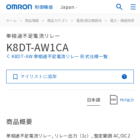
制御機器
Japan
ホーム
>
商品情報
>
商品カテゴリ
>
電源/周辺機器他
>
電力・機器用保護
単相過不足電流リレー
K8DT-AW1CA
K8DT-AW 単相過不足電流リレー 形式仕様一覧
マイリストに追加
日本語
PDF出力
商品概要
単相過不足電流リレー, リレー出力（1c）, 整定範囲 AC/DC2