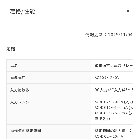
定格/性能
情報更新：2025/11/04
定格
品名
単相過不足電流リレー
電源電圧
AC100～240V
入力周波数
DC入力/AC入力(45～65H
入力レンジ
AC/DC2～20mA (入力
AC/DC10～100mA (
AC/DC50～500mA (
直接入力
動作値の整定範囲
整定範囲の最大値に対して
AC/DC2～20mA