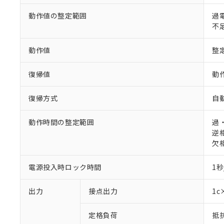
動作値の整定範囲
過電
不足
動作値
整
復帰値
動
復帰方式
自
動作時間の整定範囲
過・
逆相
欠相
電源投入時ロック時間
1秒
※1 対応状況
出力
接点出力
1c
対応済み：EU
定格負荷
抵抗
対応予定：EU R