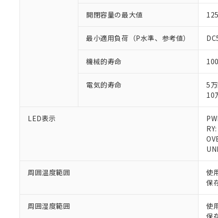
対応予定なし：EU
開閉容量の最大値
12
調査・確認中：EU
ご利用条件
非該当品：ライセ
※1 中国RoHS
仕入先様の事情に
最小適用負荷（P水準、参考値）
DC
があります。
以下の条件をお読
「○」：最大均質
機械的寿命
10
「×」：最大均質
本サービスは
当社は、これ
*EU RoHS指令（10物
「－」：未確認で
鉛(Pb) 1000ppm以下、
くものです。
う）を輸出ま
記
説明
六価クロム(Cr(Ⅵ)) 1
電気的寿命
5万
当社制御機器
などの必要な
フタル酸ビス(2-エチルヘ
号
10
*中国RoHS10物質の基準値 
ル（DBP） 1000ppm
在庫状況およ
当社は規制貨
Pb(鉛) :1000ppm、 Hg
但し、RoHS指令で産
のであり、閲
ます。
Cr(Ⅵ)(六価クロム) : 
フタル酸エステル類の４
○
一定数以
DBP(フタル酸ジブチル) :
LED表示
PW
い。
当社は貴社製
DEHP(フタル酸ビス(2-エ
RY:
正式な納期状
置等に一切使
OV
当社販売員に
※2 対応予定月
△
一定数に
当社は、貴社
UN
オムロン制御
また当社は、
※2 環境保護使
在庫状況およ
部品在庫の切り替
たしません。
－
在庫なし
す。
周囲温度範囲
使
「ｅ」：有害物質
機器販売
マイパーツ機
保
「10」：通常の
ている必要が
味します。
空
受注生産
お客様が当ウ
※3 非含有証明
「－」：未確認で
周囲湿度範囲
使
白
が、当社の製
保