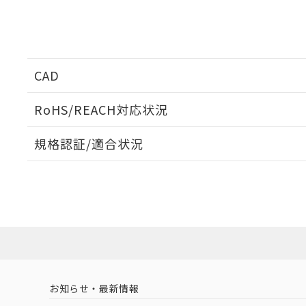
CAD
ログイン/会員登録いただくと、CADデータをダウンロ
RoHS/REACH対応状況
規格認証/適合状況
EU RoHS
注意事項・凡例
UL認証
CSA認証
CEマーキング
ダウンロードデータをご利用いただく前に、以下を必ずお読
Yes
Yes
Yes
対応状況
対応予定月
※1
※2
ソフトウェアの使用条件
対応済み
LR型式承認
DNV型式承認
BV型式承認
KR
（イギリス
（ノルウェー
（フランス
（
お知らせ・最新情報
中国 RoHS
注意事項・凡例
船舶規格）
船舶規格）
船舶規格）
船