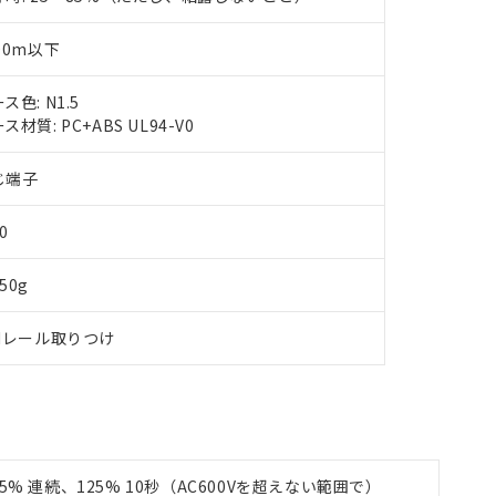
書をダウンロードすることができます。
利用者とは、
"個人情報の共同利用に関して"
の「1.共同利用者の
00m以下
します。
10物質）の非含有証明書
明書（当社基準）
ス色: N1.5
日時点で非含有を証明するもので、過去に遡って非含有を証明するも
ス材質: PC+ABS UL94-V0
令のフタル酸エステル類４物質の対応では、対応完了までの期間は出
備考欄に対応日を記載しておりました。
品への在庫切替を完了していることから、特段のことがない限り、20
じ端子
す。
0
50g
INレール取りつけ
% 連続、125% 10秒（AC600Vを超えない範囲で）