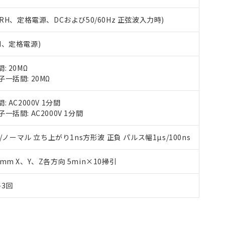
65%RH、定格電源、DCおよび50/60Hz 正弦波入力時)
RH、定格電源)
 20MΩ
一括間: 20MΩ
AC2000V 1分間
括間: AC2000V 1分間
/ノーマル 立ち上がり1ns方形波 正負 パルス幅1µs/100ns
35mm X、Y、Z各方向 5min×10掃引
各3回