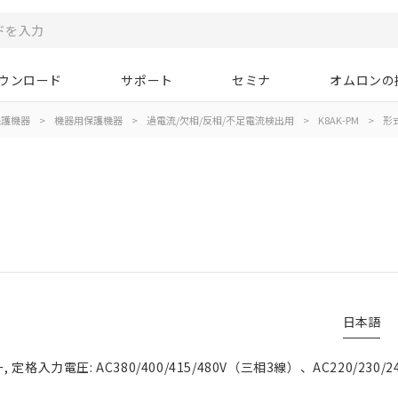
ウンロード
サポート
セミナ
オムロンの
保護機器
>
機器用保護機器
>
過電流/欠相/反相/不足電流検出用
>
K8AK-PM
>
形
日本語
格入力電圧: AC380/400/415/480V（三相3線）、AC220/230/24