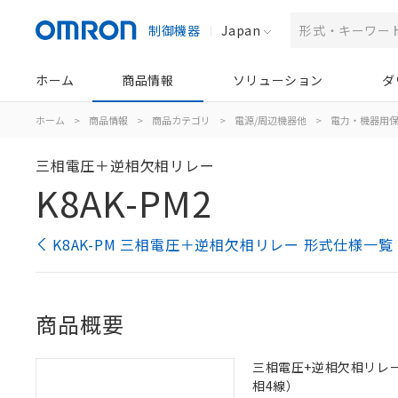
制御機器
Japan
ホーム
商品情報
ソリューション
ダ
ホーム
>
商品情報
>
商品カテゴリ
>
電源/周辺機器他
>
電力・機器用
三相電圧＋逆相欠相リレー
K8AK-PM2
K8AK-PM 三相電圧＋逆相欠相リレー 形式仕様一覧
商品概要
三相電圧+逆相欠相リレー, 定
相4線）