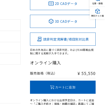
2D CADデータ
在庫・価格
無料テスト機
3D CADデータ
該非判定見解書/項目別対比表
日本の外為法に基づく該非判定、およびEAR再輸出規
制に関する見解が入手できます。
オンライン購入
¥ 55,550
販売価格（税込）
カートに追加
オンライン購入における出荷予定日は、カートに追加
～「ご購入手続き：価格・納期の確認」画面にてご確