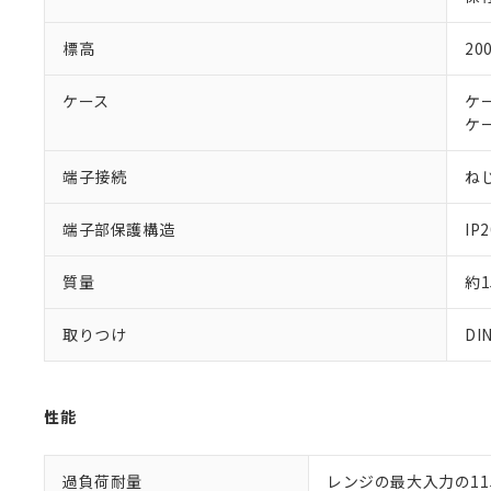
さい。
下記の非含有証明
※当社の共同
標高
20
いる法人を指
EU RoHS指令（
51物質の非含有証
ケース
ケー
※本証明書は発行
ケー
また、RoHS指
混在することから
既に当社にて対応
端子接続
ね
り割愛しておりま
端子部保護構造
IP2
質量
約1
取りつけ
D
性能
過負荷耐量
レンジの最大入力の115