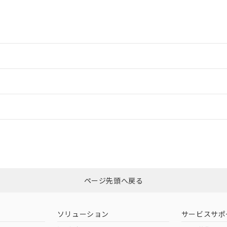
ードすることができます。
情報更新：
ログイン/会員登録
CCC認証
電波法
みください。
Yes
N/A
非含有証明書
※3
ページ先頭へ戻る
ダウンロードはこちら
型式承認
NK型式承認
ABS型式承認
韓国
（日本
（アメリカ
ソリューション
サービスサポ
舶規格）
船舶規格）
船舶規格）