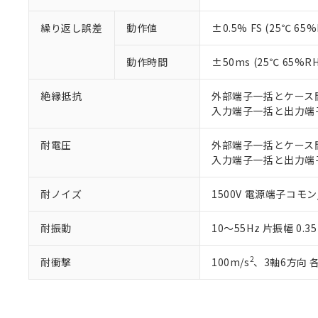
繰り返し誤差
動作値
±0.5% FS (25℃ 
動作時間
±50ms (25℃ 65%
絶縁抵抗
外部端子一括とケース間:
入力端子一括と出力端子
耐電圧
外部端子一括とケース間: 
入力端子一括と出力端子一
耐ノイズ
1500V 電源端子コモン
耐振動
10～55Hz 片振幅 0.
2
耐衝撃
100m/s
、3軸6方向 