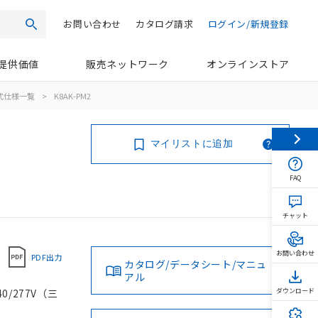
お問い合わせ
カタログ請求
ログイン/新規登録
検索
提供価値
販売ネットワーク
オンラインストア
式仕様一覧
>
K8AK-PM2
マイリストに追加
FAQ
チャット
お問い合わせ
PDF出力
カタログ/データシート/マニュ
アル
0/277V（三
ダウンロード