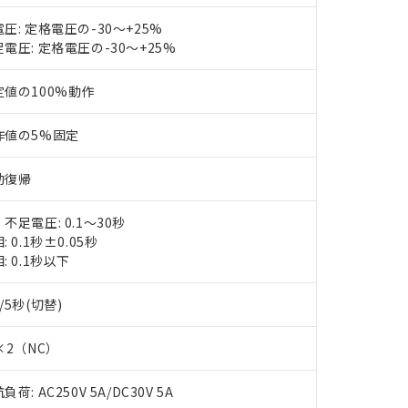
圧: 定格電圧の-30～+25%
電圧: 定格電圧の-30～+25%
定値の100%動作
作値の5%固定
動復帰
不足電圧: 0.1～30秒
: 0.1秒±0.05秒
: 0.1秒以下
/5秒(切替)
×2（NC）
 RoHS指令（10物質）の非含有に対応した製品が提供可能な商品です
負荷: AC250V 5A/DC30V 5A
oHS指令（10物質）の非含有に対応した製品に切り替える予定のある