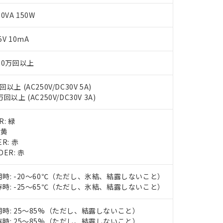
 RoHS指令（10物質）の非含有に非対応の商品で、対応品を出す予
50VA 150W
 RoHS指令（10物質）の非含有の対応状況を調査中または確認中の
ンス料など無形物で、有害物質有無と関係のない商品です。
○×表
より、非含有部品としていたものが、含有品と判明した場合などやむ
5V 10mA
みいただき、同意のうえご利用ください。
材料含有率が中国RoHSの基準値以下であることを示します。
00万回以上
材料含有率が中国RoHSの基準値を超えていることを示します。
、当社制御機器事業取扱商品の当社在庫状況および標準価格(税抜)
ら貴社製品のうち、外国為替および外国貿易法に定める商品（以下｢
質）：
す。当社販売部門へお問い合わせください。
 水銀(Hg) 1000ppm以下、 カドミウム(Cd) 100ppm以下、
たは国外への提供する場合は、日本国政府の輸出許可(または役務取
000ppm以下、ポリ臭化ビフェニル類(PBB) 1000ppm以下、ポリ臭化ジフェニルエーテル類(P
回以上 (AC250V/DC30V 5A)
事業取扱商品の中には、本サービスの対象外となる商品もあること
手続きをとります。
キシル) (DEHP)(別名：DOP) 1000ppm以下、フタル酸ブチルベンジル（BBP） 100
万回以上 (AC250V/DC30V 3A)
(GB/T26572)：
以下、フタル酸ジイソブチル (DIBP) 1000ppm以下
び標準価格照会結果は、記載している更新日時点での社内データに
物を破棄する場合は、完全に破砕するなど、違法に輸出されないよ
(水銀) : 1000ppm、 Cd(カドミウム) : 100ppm、
業用監視および制御機器に対する適用除外項目は除く。
覧された時点での実際の在庫および標準価格とは異なる場合がある
1000ppm、 PBBs(ポリ臭化ビフェニル類) : 1000ppm、 PBDEs(ポリ臭化ジフェニルエーテル類
物質については閾値を超える意図的な使用がないことを確認しています。
上の在庫あり
 1000ppm、 DIBP(フタル酸ジイソブチル) : 1000ppm、 BBP(フタル酸ブチルベンジル) :
R: 緑
品を、核兵器、ミサイル、化学兵器、生物兵器またはその他武器並
チルヘキシル)) : 1000ppm
 黄
況および標準価格はお客様のお取引先、またはお客様担当のオムロ
用いたしません。
ER: 赤
ご相談ください。
は満たないが在庫あり
製品を第三者に販売する場合は、上記1、2および3の内容を当該第
DER: 赤
機器販売店や当社販売拠点は「
販売ネットワーク
」をご確認くだ
販売先および販売に係わる関係者が違法に輸出するおそれがある場
用期限
び標準価格結果を当社の事前の承諾なく第三者に漏洩または開示し
え状況などにより、予定月が前後することがあります。
(最新の在庫状況については、お客様のお取引先、またはお客様担当
用時: -20～60℃（ただし、氷結、結露しないこと）
（10物質）のすべてが基準値以下であることを示します。
店・当社販売員にご確認ください)
能（部品リスト作成サービス）をご利用いただくには、I-Webメン
存時: -25～65℃（ただし、氷結、結露しないこと）
使用状況下において有害物質が外部に漏えいし、環境に深刻な影響を
あります。
機種、また在庫状況の情報を公開していない機種
ェブサイト上で当社にご登録された部品リストについて、当社およ
書ダウンロード
す。当社販売部門へお問い合わせください。
用時: 25～85%（ただし、結露しないこと）
品・サービスに関するお客様との取引・商談に必要な範囲で利用す
合意する
キャンセル
存時: 25～85%（ただし、結露しないこと）