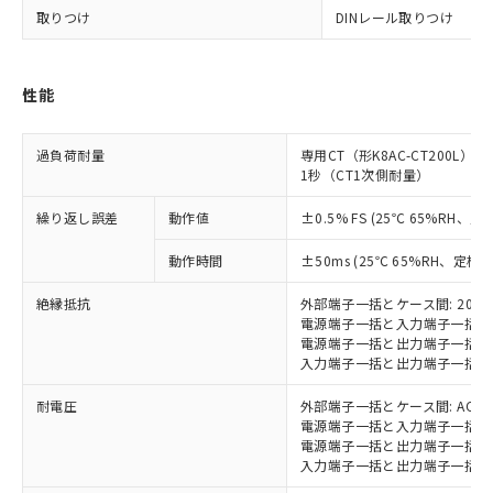
当社は貴社製品を、核兵器、ミサイ
但し、RoHS指令で産業用監視および制御機器に対する
DEHP(フタル酸ビス(2-エチルヘキシル)) : 1000ppm
取りつけ
DINレール取りつけ
ご相談ください。
適用除外項目は除く。
ル、化学兵器、生物兵器またはその他
－
在庫なし(最新の在庫状況につ
オムロン制御機器販売店や当社販売拠
フタル酸エステル類の４物質については閾値を超える意
武器並びにこれらの製造装置等に一切
いては、お客様のお取引先、ま
図的な使用がないことを確認しています。
点は「
販売ネットワーク
」をご確認
※2 環境保護使用期限
使用いたしません。
たはお客様担当のオムロン制御
ください。
性能
当社は、貴社製品を第三者に販売する
機器販売店・当社販売員にご確
在庫状況および標準価格結果を当社の
※2 対応予定月
「ｅ」：有害物質（10物質）のすべてが基
場合は、上記1、2および3の内容を当
認ください)
事前の承諾なく第三者に漏洩または開
準値以下であることを示します。
該第三者に通知します。また当社は、
過負荷耐量
専用CT（形K8AC-CT200L）
示しないようお願いします。
部品在庫の切り替え状況などにより、予定
「10」：通常の使用状況下において有害物
販売先および販売に係わる関係者が違
1秒（CT1次側耐量）
マイパーツ機能（部品リスト作成サー
空
受注生産機種、また在庫状況の
月が前後することがあります。
質が外部に漏えいし、環境に深刻な影響を
法に輸出するおそれがある場合は、取
ビス）をご利用いただくには、I-Web
白
情報を公開していない機種
及ぼさない年数を意味します。
繰り返し誤差
動作値
±0.5% FS (25℃ 65%RH
り引きをいたしません。
メンバーズにご登録されている必要が
「－」：未確認です。当社販売部門へお問
あります。
動作時間
±50ms (25℃ 65%RH、定格
い合わせください。
お客様が当ウェブサイト上で当社にご
※3 非含有証明書ダウンロード
登録された部品リストについて、当社
絶縁抵抗
外部端子一括とケース間: 20M
および当社の共同利用者が、当社の製
電源端子一括と入力端子一括間: 
下記の非含有証明書をダウンロードするこ
品・サービスに関するお客様との取
電源端子一括と出力端子一括間: 
とができます。
入力端子一括と出力端子一括間: 
合意する
キャンセル
引・商談に必要な範囲で利用すること
をご了承ください。
EU RoHS指令（10物質）の非含有証明書
耐電圧
外部端子一括とケース間: AC200
※当社の共同利用者とは、
"個人情報
電源端子一括と入力端子一括間: A
51物質の非含有証明書（当社基準）
の共同利用に関して"
の「1.共同利
電源端子一括と出力端子一括間: A
※本証明書は発行日時点で非含有を証明す
用者の範囲」に記載されている法人を
入力端子一括と出力端子一括間: A
るもので、過去に遡って非含有を証明する
指します。