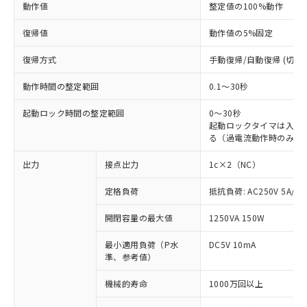
動作値
整定値の100%動作
復帰値
動作値の5%固定
復帰方式
手動復帰/自動復帰 (切替)
動作時間の整定範囲
0.1～30秒
起動ロック時間の整定範囲
0～30秒
起動ロックタイマは入力
る（過電流動作時のみ有
出力
接点出力
1c×2（NC）
定格負荷
抵抗負荷: AC250V 5A/DC
開閉容量の最大値
1250VA 150W
※1 対応状況
最小適用負荷（P水
DC5V 10mA
準、参考値）
対応済み：EU RoHS指令（10物質）の
非含有に対応した製品が提供可能な商品で
機械的寿命
1000万回以上
す。
対応予定：EU RoHS指令（10物質）の非含