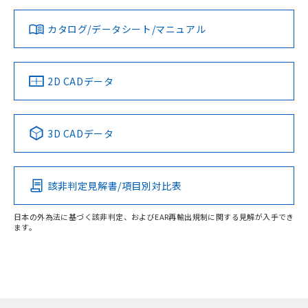
対応状況
対応予定月
※1
※2
ダウンロードデータをご利用いただく前に、以下を必ずお読
みください。
カタログ/データシート/マニュアル
対応済み
ソフトウェアの使用条件
LR型式承認
DNV型式承認
BV型式承認
KR型式承
（イギリス
（ノルウェー
（フランス
（韓国
船舶規格）
船舶規格）
船舶規格）
船舶規格
中国 RoHS
注意事項・凡例
2D CADデータ
No
No
No
No
中国 RoHS表
※1 ※2
3D CADデータ
この製品の規格認証/適合状況ページへ
Pb
Hg
Cd
Cr(VI)
その他の認証はこちらのページからご検索ください
該非判定見解書/項目別対比表
X
O
O
O
日本の外為法に基づく該非判定、およびEAR再輸出規制に関する見解が入手でき
ます。
"対応済み"や非含有の記載がされた商品であっても、流通
在庫等で未対応品が混在する可能性があります。
非含有品が必要な際は、弊社営業部門もしくは販売店へお
問い合わせください。