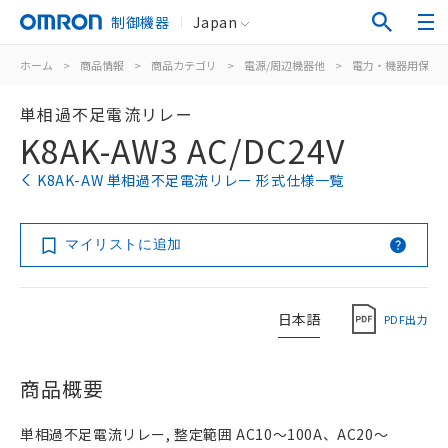
制御機器
Japan
ホーム
>
商品情報
>
商品カテゴリ
>
電源/周辺機器他
>
電力・機器用保護
単相過不足電流リレー
K8AK-AW3 AC/DC24V
K8AK-AW 単相過不足電流リレー 形式仕様一覧
マイリストに追加
日本語
PDF出力
商品概要
単相過不足電流リレー, 整定範囲 AC10～100A、AC20～