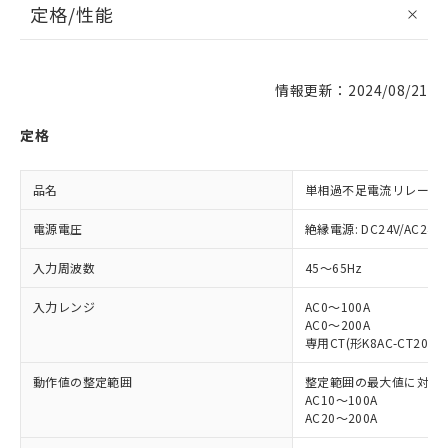
定格/性能
情報更新：2024/08/21
定格
品名
単相過不足電流リレー
電源電圧
絶縁電源: DC24V/AC24V
入力周波数
45～65Hz
入力レンジ
AC0～100A
AC0～200A
専用CT(形K8AC-CT200L
動作値の整定範囲
整定範囲の最大値に対して10
AC10～100A
AC20～200A