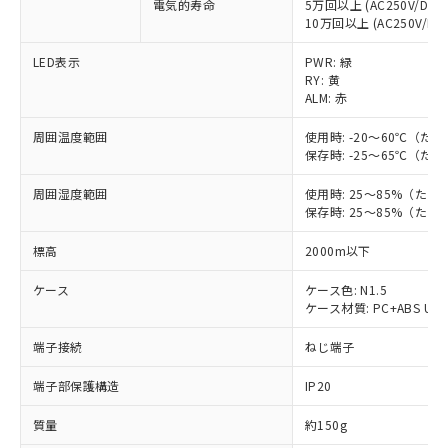
電気的寿命
5万回以上 (AC250V/DC30
ご利用条件
有に対応した製品に切り替える予定のある
10万回以上 (AC250V/DC3
商品です。
対応予定なし：EU RoHS指令（10物質）の
LED表示
PWR: 緑
以下の条件をお読みいただき、同意のうえ
非含有に非対応の商品で、対応品を出す予
RY: 黄
ご利用ください。
ALM: 赤
定はありません。
調査・確認中：EU RoHS指令（10物質）の
本サービスは、当社制御機器事業取扱
※1 中国RoHS○×表
周囲温度範囲
使用時: -20～60℃（
非含有の対応状況を調査中または確認中の
商品の当社在庫状況および標準価格
保存時: -25～65℃（
商品です。
(税抜)を提供させていただくもので
「○」：最大均質材料含有率が中国RoHSの
非該当品：ライセンス料など無形物で、有
す。
周囲湿度範囲
使用時: 25～85%（た
基準値以下であることを示します。
害物質有無と関係のない商品です。
保存時: 25～85%（た
当社制御機器事業取扱商品の中には、
「×」：最大均質材料含有率が中国RoHSの
仕入先様の事情により、非含有部品として
本サービスの対象外となる商品もある
基準値を超えていることを示します。
いたものが、含有品と判明した場合などや
当社は、これら貴社製品のうち、外国
標高
2000m以下
ことをご了承ください。
「－」：未確認です。当社販売部門へお問
むを得ず変更することがあります。
為替および外国貿易法に定める商品
在庫状況および標準価格照会結果は、
い合わせください。
ケース
ケース色: N1.5
（以下｢規制貨物等」という）を輸出
記載している更新日時点での社内デー
ケース材質: PC+ABS UL9
*EU RoHS指令（10物質）：
または国外への提供する場合は、日本
記
タに基づき作成されるものであり、閲
説明
鉛(Pb) 1000ppm以下、 水銀(Hg) 1000ppm以下、 カド
*中国RoHS10物質の基準値 (GB/T26572)：
国政府の輸出許可(または役務取引許
号
覧された時点での実際の在庫および標
ミウム(Cd) 100ppm以下、
Pb(鉛) :1000ppm、 Hg(水銀) : 1000ppm、 Cd(カドミウ
端子接続
ねじ端子
可)を取得するなどの必要な手続きを
六価クロム(Cr(Ⅵ)) 1000ppm以下、ポリ臭化ビフェニル
ム) : 100ppm、
準価格とは異なる場合があることをご
類(PBB) 1000ppm以下、ポリ臭化ジフェニルエーテル類
Cr(Ⅵ)(六価クロム) : 1000ppm、 PBBs(ポリ臭化ビフェ
とります。
了承ください。
(PBDE) 1000ppm以下、フタル酸ビス(2-エチルヘキシ
端子部保護構造
IP20
○
一定数以上の在庫あり
ニル類) : 1000ppm、 PBDEs(ポリ臭化ジフェニルエーテ
当社は規制貨物を破棄する場合は、完
ル) (DEHP)(別名：DOP) 1000ppm以下、フタル酸ブチ
正式な納期状況および標準価格はお客
ル類) : 1000ppm、
ルベンジル（BBP） 1000ppm以下、フタル酸ジブチル
全に破砕するなど、違法に輸出されな
DBP(フタル酸ジブチル) : 1000ppm、 DIBP(フタル酸ジ
様のお取引先、またはお客様担当のオ
質量
約150g
（DBP） 1000ppm以下、フタル酸ジイソブチル
イソブチル) : 1000ppm、 BBP(フタル酸ブチルベンジ
△
一定数には満たないが在庫あり
いよう必要な手段を講じます。
ムロン制御機器販売店・当社販売員に
(DIBP) 1000ppm以下
ル) : 1000ppm、