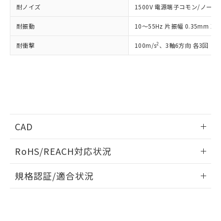
ものではありません。
耐ノイズ
1500V 電源端子コモン/ノーマル
また、RoHS指令のフタル酸エステル類４
物質の対応では、対応完了までの期間は出
耐振動
10～55Hz 片振幅 0.35mm 
荷製品に未対応品が混在することから備考
欄に対応日を記載しておりました。
2
耐衝撃
100m/s
、3軸6方向 各3回
既に当社にて対応品への在庫切替を完了
していることから、特段のことがない限
り、2022年1月12日より割愛しておりま
す。
CAD
ログイン/会員登録いただくと、CADデータをダウンロー
RoHS/REACH対応状況
ドすることができます。
情報更新：2026/7/29
規格認証/適合状況
ログイン/会員登録
EU RoHS
注意事項・凡例
UL認証
CSA認証
CEマーキング
Yes
Yes
Yes