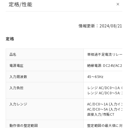
定格/性能
情報更新：2024/08/21
定格
品名
単相過不足電流リレー
電源電圧
絶縁電源: DC24V/AC24V
入力周波数
45～65Hz
入力負担
レンジ AC/DC0～1A: 0.5
レンジ AC/DC0～5A: 1.5
入力レンジ
AC/DC0～1A (入力イン
AC/DC0～5A (入力イン
直接入力/市販CT
動作値の整定範囲
整定範囲の最大値に対して