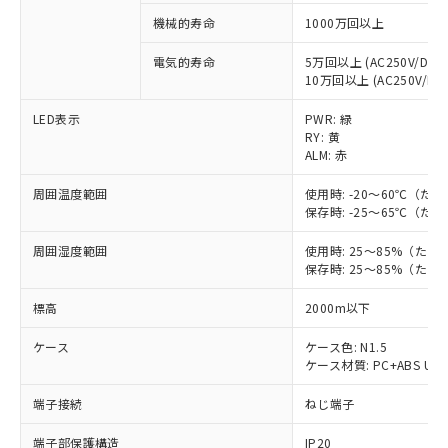
対応予定：EU RoHS指令（10物質）の非含
機械的寿命
1000万回以上
ご利用条件
有に対応した製品に切り替える予定のある
商品です。
電気的寿命
5万回以上 (AC250V/DC30
対応予定なし：EU RoHS指令（10物質）の
10万回以上 (AC250V/DC3
以下の条件をお読みいただき、同意のうえ
非含有に非対応の商品で、対応品を出す予
ご利用ください。
定はありません。
LED表示
PWR: 緑
RY: 黄
調査・確認中：EU RoHS指令（10物質）の
本サービスは、当社制御機器事業取扱
ALM: 赤
※1 中国RoHS○×表
非含有の対応状況を調査中または確認中の
商品の当社在庫状況および標準価格
商品です。
(税抜)を提供させていただくもので
周囲温度範囲
使用時: -20～60℃（
「○」：最大均質材料含有率が中国RoHSの
非該当品：ライセンス料など無形物で、有
す。
保存時: -25～65℃（
基準値以下であることを示します。
害物質有無と関係のない商品です。
当社制御機器事業取扱商品の中には、
「×」：最大均質材料含有率が中国RoHSの
仕入先様の事情により、非含有部品として
周囲湿度範囲
使用時: 25～85%（た
本サービスの対象外となる商品もある
基準値を超えていることを示します。
いたものが、含有品と判明した場合などや
当社は、これら貴社製品のうち、外国
保存時: 25～85%（た
ことをご了承ください。
「－」：未確認です。当社販売部門へお問
むを得ず変更することがあります。
為替および外国貿易法に定める商品
在庫状況および標準価格照会結果は、
い合わせください。
標高
2000m以下
（以下｢規制貨物等」という）を輸出
記載している更新日時点での社内デー
*EU RoHS指令（10物質）：
または国外への提供する場合は、日本
記
タに基づき作成されるものであり、閲
説明
鉛(Pb) 1000ppm以下、 水銀(Hg) 1000ppm以下、 カド
ケース
ケース色: N1.5
*中国RoHS10物質の基準値 (GB/T26572)：
国政府の輸出許可(または役務取引許
号
覧された時点での実際の在庫および標
ミウム(Cd) 100ppm以下、
Pb(鉛) :1000ppm、 Hg(水銀) : 1000ppm、 Cd(カドミウ
ケース材質: PC+ABS UL9
可)を取得するなどの必要な手続きを
六価クロム(Cr(Ⅵ)) 1000ppm以下、ポリ臭化ビフェニル
ム) : 100ppm、
準価格とは異なる場合があることをご
類(PBB) 1000ppm以下、ポリ臭化ジフェニルエーテル類
Cr(Ⅵ)(六価クロム) : 1000ppm、 PBBs(ポリ臭化ビフェ
とります。
了承ください。
端子接続
ねじ端子
(PBDE) 1000ppm以下、フタル酸ビス(2-エチルヘキシ
○
一定数以上の在庫あり
ニル類) : 1000ppm、 PBDEs(ポリ臭化ジフェニルエーテ
当社は規制貨物を破棄する場合は、完
ル) (DEHP)(別名：DOP) 1000ppm以下、フタル酸ブチ
正式な納期状況および標準価格はお客
ル類) : 1000ppm、
ルベンジル（BBP） 1000ppm以下、フタル酸ジブチル
全に破砕するなど、違法に輸出されな
DBP(フタル酸ジブチル) : 1000ppm、 DIBP(フタル酸ジ
端子部保護構造
様のお取引先、またはお客様担当のオ
IP20