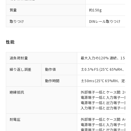
（DBP） 1000ppm以下、フタル酸ジイソブチル
イソブチル) : 1000ppm、 BBP(フタル酸ブチルベンジ
△
一定数には満たないが在庫あり
いよう必要な手段を講じます。
ムロン制御機器販売店・当社販売員に
(DIBP) 1000ppm以下
ル) : 1000ppm、
当社は貴社製品を、核兵器、ミサイ
但し、RoHS指令で産業用監視および制御機器に対する
質量
約150g
DEHP(フタル酸ビス(2-エチルヘキシル)) : 1000ppm
ご相談ください。
適用除外項目は除く。
ル、化学兵器、生物兵器またはその他
－
在庫なし(最新の在庫状況につ
オムロン制御機器販売店や当社販売拠
フタル酸エステル類の４物質については閾値を超える意
取りつけ
武器並びにこれらの製造装置等に一切
DINレール取りつけ
いては、お客様のお取引先、ま
図的な使用がないことを確認しています。
点は「
販売ネットワーク
」をご確認
※2 環境保護使用期限
使用いたしません。
たはお客様担当のオムロン制御
ください。
当社は、貴社製品を第三者に販売する
機器販売店・当社販売員にご確
在庫状況および標準価格結果を当社の
※2 対応予定月
「ｅ」：有害物質（10物質）のすべてが基
場合は、上記1、2および3の内容を当
認ください)
性能
事前の承諾なく第三者に漏洩または開
準値以下であることを示します。
該第三者に通知します。また当社は、
示しないようお願いします。
部品在庫の切り替え状況などにより、予定
「10」：通常の使用状況下において有害物
販売先および販売に係わる関係者が違
マイパーツ機能（部品リスト作成サー
空
受注生産機種、また在庫状況の
月が前後することがあります。
質が外部に漏えいし、環境に深刻な影響を
過負荷耐量
最大入力の120% 連続、150%
法に輸出するおそれがある場合は、取
ビス）をご利用いただくには、I-Web
白
情報を公開していない機種
及ぼさない年数を意味します。
り引きをいたしません。
メンバーズにご登録されている必要が
繰り返し誤差
動作値
±0.5% FS (25℃ 65%RH
「－」：未確認です。当社販売部門へお問
あります。
い合わせください。
お客様が当ウェブサイト上で当社にご
動作時間
±50ms (25℃ 65%RH、定格
※3 非含有証明書ダウンロード
登録された部品リストについて、当社
および当社の共同利用者が、当社の製
絶縁抵抗
外部端子一括とケース間: 20M
下記の非含有証明書をダウンロードするこ
品・サービスに関するお客様との取
電源端子一括と入力端子一括間:
とができます。
合意する
キャンセル
電源端子一括と出力端子一括間:
引・商談に必要な範囲で利用すること
入力端子一括と出力端子一括間:
をご了承ください。
EU RoHS指令（10物質）の非含有証明書
※当社の共同利用者とは、
"個人情報
51物質の非含有証明書（当社基準）
耐電圧
外部端子一括とケース間: AC20
の共同利用に関して"
の「1.共同利
電源端子一括と入力端子一括間: A
※本証明書は発行日時点で非含有を証明す
用者の範囲」に記載されている法人を
電源端子一括と出力端子一括間: A