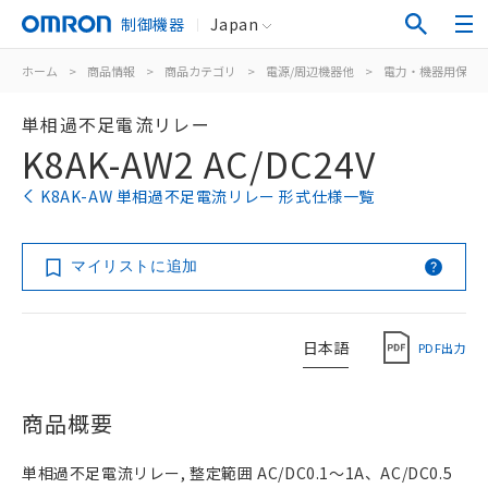
制御機器
Japan
ホーム
>
商品情報
>
商品カテゴリ
>
電源/周辺機器他
>
電力・機器用保護
単相過不足電流リレー
K8AK-AW2 AC/DC24V
K8AK-AW 単相過不足電流リレー 形式仕様一覧
マイリストに追加
日本語
PDF出力
商品概要
単相過不足電流リレー, 整定範囲 AC/DC0.1～1A、AC/DC0.5