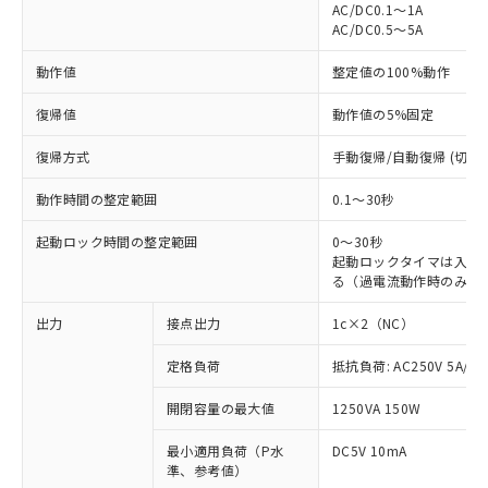
AC/DC0.1～1A
AC/DC0.5～5A
動作値
整定値の100%動作
復帰値
動作値の5%固定
復帰方式
手動復帰/自動復帰 (切替)
動作時間の整定範囲
0.1～30秒
起動ロック時間の整定範囲
0～30秒
起動ロックタイマは入力
る（過電流動作時のみ有
出力
接点出力
1c×2（NC）
定格負荷
抵抗負荷: AC250V 5A/DC
※1 対応状況
開閉容量の最大値
1250VA 150W
対応済み：EU RoHS指令（10物質）の
最小適用負荷（P水
DC5V 10mA
非含有に対応した製品が提供可能な商品で
準、参考値）
す。