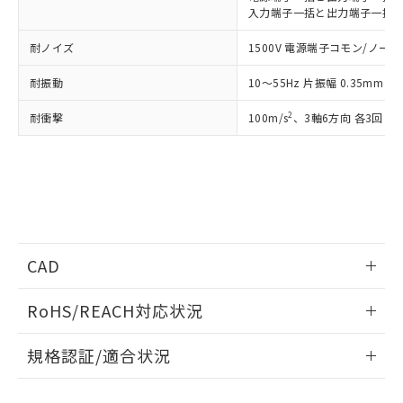
るもので、過去に遡って非含有を証明する
指します。
入力端子一括と出力端子一括間: A
ものではありません。
また、RoHS指令のフタル酸エステル類４
耐ノイズ
1500V 電源端子コモン/ノーマル
物質の対応では、対応完了までの期間は出
荷製品に未対応品が混在することから備考
耐振動
10～55Hz 片振幅 0.35mm 
欄に対応日を記載しておりました。
既に当社にて対応品への在庫切替を完了
2
耐衝撃
100m/s
、3軸6方向 各3回
していることから、特段のことがない限
り、2022年1月12日より割愛しておりま
す。
CAD
ログイン/会員登録いただくと、CADデータをダウンロー
RoHS/REACH対応状況
ドすることができます。
情報更新：2026/7/29
規格認証/適合状況
ログイン/会員登録
EU RoHS
注意事項・凡例
UL認証
CSA認証
CEマーキング