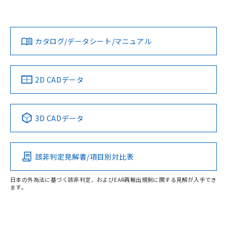
Yes
Yes
Yes
対応状況
対応予定月
※1
※2
ダウンロードデータをご利用いただく前に、以下を必ずお読
みください。
カタログ/データシート/マニュアル
対応済み
ソフトウェアの使用条件
LR型式承認
DNV型式承認
BV型式承認
KR型式承
（イギリス
（ノルウェー
（フランス
（韓国
船舶規格）
船舶規格）
船舶規格）
船舶規格
中国 RoHS
注意事項・凡例
2D CADデータ
No
No
No
No
中国 RoHS表
※1 ※2
3D CADデータ
この製品の規格認証/適合状況ページへ
Pb
Hg
Cd
Cr(VI)
その他の認証はこちらのページからご検索ください
該非判定見解書/項目別対比表
X
O
O
O
日本の外為法に基づく該非判定、およびEAR再輸出規制に関する見解が入手でき
ます。
"対応済み"や非含有の記載がされた商品であっても、流通
在庫等で未対応品が混在する可能性があります。
非含有品が必要な際は、弊社営業部門もしくは販売店へお
問い合わせください。