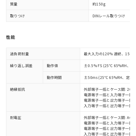
いよう必要な手段を講じます。
ムロン制御機器販売店・当社販売員に
(DIBP) 1000ppm以下
ル) : 1000ppm、
質量
約150g
当社は貴社製品を、核兵器、ミサイ
但し、RoHS指令で産業用監視および制御機器に対する
DEHP(フタル酸ビス(2-エチルヘキシル)) : 1000ppm
ご相談ください。
適用除外項目は除く。
ル、化学兵器、生物兵器またはその他
－
在庫なし(最新の在庫状況につ
オムロン制御機器販売店や当社販売拠
フタル酸エステル類の４物質については閾値を超える意
取りつけ
DINレール取りつけ
武器並びにこれらの製造装置等に一切
いては、お客様のお取引先、ま
図的な使用がないことを確認しています。
点は「
販売ネットワーク
」をご確認
※2 環境保護使用期限
使用いたしません。
たはお客様担当のオムロン制御
ください。
当社は、貴社製品を第三者に販売する
機器販売店・当社販売員にご確
在庫状況および標準価格結果を当社の
性能
※2 対応予定月
「ｅ」：有害物質（10物質）のすべてが基
場合は、上記1、2および3の内容を当
認ください)
事前の承諾なく第三者に漏洩または開
準値以下であることを示します。
該第三者に通知します。また当社は、
示しないようお願いします。
部品在庫の切り替え状況などにより、予定
「10」：通常の使用状況下において有害物
販売先および販売に係わる関係者が違
マイパーツ機能（部品リスト作成サー
空
受注生産機種、また在庫状況の
過負荷耐量
最大入力の120% 連続、150%
月が前後することがあります。
質が外部に漏えいし、環境に深刻な影響を
法に輸出するおそれがある場合は、取
ビス）をご利用いただくには、I-Web
白
情報を公開していない機種
及ぼさない年数を意味します。
り引きをいたしません。
メンバーズにご登録されている必要が
繰り返し誤差
動作値
±0.5% FS (25℃ 65%RH
「－」：未確認です。当社販売部門へお問
あります。
い合わせください。
動作時間
±50ms (25℃ 65%RH、定格
お客様が当ウェブサイト上で当社にご
※3 非含有証明書ダウンロード
登録された部品リストについて、当社
絶縁抵抗
外部端子一括とケース間: 20M
および当社の共同利用者が、当社の製
電源端子一括と入力端子一括間:
下記の非含有証明書をダウンロードするこ
品・サービスに関するお客様との取
電源端子一括と出力端子一括間:
とができます。
合意する
キャンセル
引・商談に必要な範囲で利用すること
入力端子一括と出力端子一括間:
をご了承ください。
EU RoHS指令（10物質）の非含有証明書
※当社の共同利用者とは、
"個人情報
耐電圧
外部端子一括とケース間: AC20
51物質の非含有証明書（当社基準）
の共同利用に関して"
の「1.共同利
電源端子一括と入力端子一括間: A
※本証明書は発行日時点で非含有を証明す
電源端子一括と出力端子一括間: A
用者の範囲」に記載されている法人を
るもので、過去に遡って非含有を証明する
入力端子一括と出力端子一括間: A
指します。