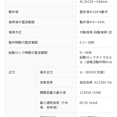
AC/DC50～500mA
動作値
整定値の100%動作
復帰値の整定範囲
動作値の5～50%
復帰方式
手動復帰/自動復帰 (切替)
動作時間の整定範囲
0.1～30秒
起動ロック時間の整定範囲
0～30秒
起動ロックタイマは入力
る（過電流動作時のみ有
出力
接点出力
1c（NO/NC切替）
定格負荷
抵抗負荷: AC250V 5A/DC
※1 対応状況
開閉容量の最大値
1250VA 150W
対応済み：EU RoHS指令（10物質）の
最小適用負荷（P水
DC5V 10mA
非含有に対応した製品が提供可能な商品で
準、参考値）
す。