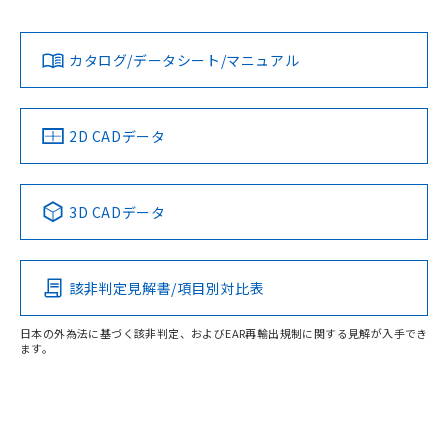
Yes
Yes
Yes
対応状況
対応予定月
※1
※2
ダウンロードデータをご利用いただく前に、以下を必ずお読
みください。
カタログ/データシート/マニュアル
対応済み
ソフトウェアの使用条件
LR型式承認
DNV型式承認
BV型式承認
KR型式承
（イギリス
（ノルウェー
（フランス
（韓国
船舶規格）
船舶規格）
船舶規格）
船舶規格
中国 RoHS
注意事項・凡例
2D CADデータ
No
No
No
No
中国 RoHS表
※1 ※2
3D CADデータ
この製品の規格認証/適合状況ページへ
Pb
Hg
Cd
Cr(VI)
その他の認証はこちらのページからご検索ください
該非判定見解書/項目別対比表
X
O
O
O
日本の外為法に基づく該非判定、およびEAR再輸出規制に関する見解が入手でき
ます。
"対応済み"や非含有の記載がされた商品であっても、流通
在庫等で未対応品が混在する可能性があります。
非含有品が必要な際は、弊社営業部門もしくは販売店へお
問い合わせください。