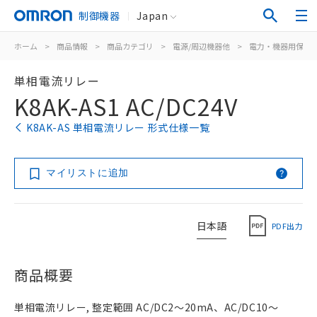
制御機器
Japan
ホーム
>
商品情報
>
商品カテゴリ
>
電源/周辺機器他
>
電力・機器用保護
単相電流リレー
K8AK-AS1 AC/DC24V
K8AK-AS 単相電流リレー 形式仕様一覧
マイリストに追加
日本語
PDF出力
商品概要
単相電流リレー, 整定範囲 AC/DC2～20mA、AC/DC10～