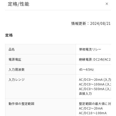
定格/性能
情報更新：2024/08/21
定格
品名
単相電流リレー
電源電圧
絶縁電源: DC24V/AC24V
入力周波数
45～65Hz
入力レンジ
AC/DC0～20mA (入力
AC/DC0～100mA (入
AC/DC0～500mA (入
直接入力
動作値の整定範囲
整定範囲の最大値に対して
AC/DC2～20mA
AC/DC10～100mA