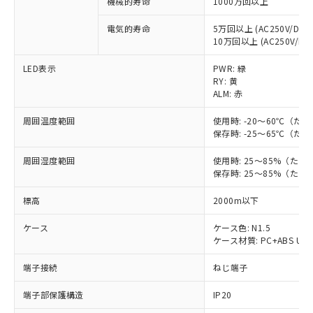
機械的寿命
1000万回以上
対応予定：EU RoHS指令（10物質）の非含
ご利用条件
有に対応した製品に切り替える予定のある
電気的寿命
5万回以上 (AC250V/DC30
商品です。
10万回以上 (AC250V/DC3
対応予定なし：EU RoHS指令（10物質）の
以下の条件をお読みいただき、同意のうえ
非含有に非対応の商品で、対応品を出す予
LED表示
PWR: 緑
ご利用ください。
定はありません。
RY: 黄
調査・確認中：EU RoHS指令（10物質）の
ALM: 赤
本サービスは、当社制御機器事業取扱
※1 中国RoHS○×表
非含有の対応状況を調査中または確認中の
商品の当社在庫状況および標準価格
商品です。
周囲温度範囲
使用時: -20～60℃（
(税抜)を提供させていただくもので
「○」：最大均質材料含有率が中国RoHSの
保存時: -25～65℃（
非該当品：ライセンス料など無形物で、有
す。
基準値以下であることを示します。
害物質有無と関係のない商品です。
当社制御機器事業取扱商品の中には、
周囲湿度範囲
使用時: 25～85%（た
「×」：最大均質材料含有率が中国RoHSの
仕入先様の事情により、非含有部品として
本サービスの対象外となる商品もある
保存時: 25～85%（た
基準値を超えていることを示します。
いたものが、含有品と判明した場合などや
当社は、これら貴社製品のうち、外国
ことをご了承ください。
「－」：未確認です。当社販売部門へお問
むを得ず変更することがあります。
為替および外国貿易法に定める商品
在庫状況および標準価格照会結果は、
標高
2000m以下
い合わせください。
（以下｢規制貨物等」という）を輸出
記載している更新日時点での社内デー
*EU RoHS指令（10物質）：
または国外への提供する場合は、日本
ケース
ケース色: N1.5
記
タに基づき作成されるものであり、閲
説明
鉛(Pb) 1000ppm以下、 水銀(Hg) 1000ppm以下、 カド
*中国RoHS10物質の基準値 (GB/T26572)：
国政府の輸出許可(または役務取引許
ケース材質: PC+ABS UL9
号
覧された時点での実際の在庫および標
ミウム(Cd) 100ppm以下、
Pb(鉛) :1000ppm、 Hg(水銀) : 1000ppm、 Cd(カドミウ
可)を取得するなどの必要な手続きを
六価クロム(Cr(Ⅵ)) 1000ppm以下、ポリ臭化ビフェニル
ム) : 100ppm、
準価格とは異なる場合があることをご
類(PBB) 1000ppm以下、ポリ臭化ジフェニルエーテル類
Cr(Ⅵ)(六価クロム) : 1000ppm、 PBBs(ポリ臭化ビフェ
端子接続
ねじ端子
とります。
了承ください。
(PBDE) 1000ppm以下、フタル酸ビス(2-エチルヘキシ
○
一定数以上の在庫あり
ニル類) : 1000ppm、 PBDEs(ポリ臭化ジフェニルエーテ
当社は規制貨物を破棄する場合は、完
ル) (DEHP)(別名：DOP) 1000ppm以下、フタル酸ブチ
正式な納期状況および標準価格はお客
ル類) : 1000ppm、
端子部保護構造
IP20
ルベンジル（BBP） 1000ppm以下、フタル酸ジブチル
全に破砕するなど、違法に輸出されな
DBP(フタル酸ジブチル) : 1000ppm、 DIBP(フタル酸ジ
様のお取引先、またはお客様担当のオ
（DBP） 1000ppm以下、フタル酸ジイソブチル
イソブチル) : 1000ppm、 BBP(フタル酸ブチルベンジ
△
一定数には満たないが在庫あり