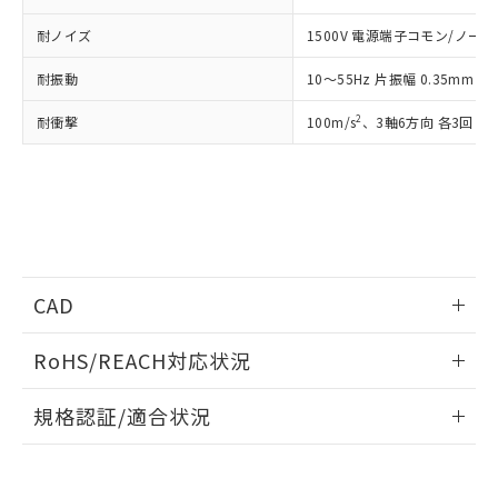
ものではありません。
耐ノイズ
1500V 電源端子コモン/ノーマル
また、RoHS指令のフタル酸エステル類４
物質の対応では、対応完了までの期間は出
耐振動
10～55Hz 片振幅 0.35mm 
荷製品に未対応品が混在することから備考
欄に対応日を記載しておりました。
2
耐衝撃
100m/s
、3軸6方向 各3回
既に当社にて対応品への在庫切替を完了
していることから、特段のことがない限
り、2022年1月12日より割愛しておりま
す。
CAD
ログイン/会員登録いただくと、CADデータをダウンロー
RoHS/REACH対応状況
ドすることができます。
情報更新：2026/7/29
規格認証/適合状況
ログイン/会員登録
EU RoHS
注意事項・凡例
UL認証
CSA認証
CEマーキング