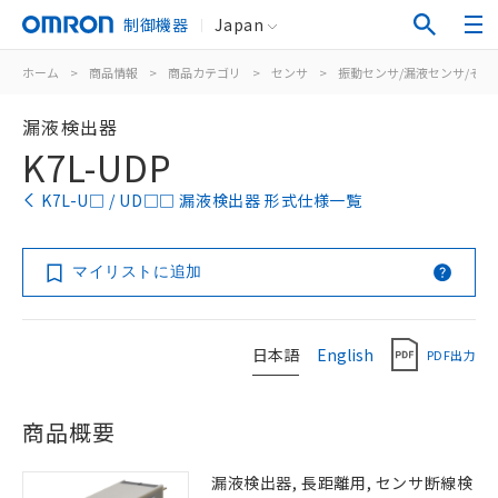
制御機器
Japan
ホーム
>
商品情報
>
商品カテゴリ
>
センサ
>
振動センサ/漏液センサ/その
漏液検出器
K7L-UDP
K7L-U□ / UD□□ 漏液検出器 形式仕様一覧
マイリストに追加
日本語
English
PDF出力
商品概要
漏液検出器, 長距離用, センサ断線検