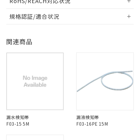
RoHS/REACH対応状況
ルベンジル（BBP） 1000ppm以下、フタル酸ジブチル
全に破砕するなど、違法に輸出されな
DBP(フタル酸ジブチル) : 1000ppm、 DIBP(フタル酸ジ
様のお取引先、またはお客様担当のオ
（DBP） 1000ppm以下、フタル酸ジイソブチル
イソブチル) : 1000ppm、 BBP(フタル酸ブチルベンジ
△
一定数には満たないが在庫あり
いよう必要な手段を講じます。
情報更新：2026/7/29
ムロン制御機器販売店・当社販売員に
(DIBP) 1000ppm以下
ル) : 1000ppm、
規格認証/適合状況
当社は貴社製品を、核兵器、ミサイ
但し、RoHS指令で産業用監視および制御機器に対する
DEHP(フタル酸ビス(2-エチルヘキシル)) : 1000ppm
ご相談ください。
適用除外項目は除く。
ル、化学兵器、生物兵器またはその他
－
在庫なし(最新の在庫状況につ
EU RoHS
注意事項・凡例
オムロン制御機器販売店や当社販売拠
フタル酸エステル類の４物質については閾値を超える意
武器並びにこれらの製造装置等に一切
UL認証
CSA認証
CEマーキング
いては、お客様のお取引先、ま
図的な使用がないことを確認しています。
点は「
販売ネットワーク
」をご確認
※2 環境保護使用期限
使用いたしません。
たはお客様担当のオムロン制御
ください。
関連商品
Yes
Yes
Yes
当社は、貴社製品を第三者に販売する
機器販売店・当社販売員にご確
在庫状況および標準価格結果を当社の
対応状況
対応予定月
※1
※2
※2 対応予定月
「ｅ」：有害物質（10物質）のすべてが基
場合は、上記1、2および3の内容を当
認ください)
事前の承諾なく第三者に漏洩または開
準値以下であることを示します。
該第三者に通知します。また当社は、
示しないようお願いします。
対応済み
部品在庫の切り替え状況などにより、予定
「10」：通常の使用状況下において有害物
販売先および販売に係わる関係者が違
マイパーツ機能（部品リスト作成サー
空
受注生産機種、また在庫状況の
LR型式承認
DNV型式承認
BV型式承認
KR型式承
月が前後することがあります。
質が外部に漏えいし、環境に深刻な影響を
法に輸出するおそれがある場合は、取
ビス）をご利用いただくには、I-Web
白
情報を公開していない機種
（イギリス
（ノルウェー
（フランス
（韓国
及ぼさない年数を意味します。
り引きをいたしません。
メンバーズにご登録されている必要が
船舶規格）
船舶規格）
船舶規格）
船舶規格
中国 RoHS
注意事項・凡例
「－」：未確認です。当社販売部門へお問
あります。
い合わせください。
No
No
No
No
お客様が当ウェブサイト上で当社にご
※3 非含有証明書ダウンロード
登録された部品リストについて、当社
中国 RoHS表
※1 ※2
および当社の共同利用者が、当社の製
下記の非含有証明書をダウンロードするこ
品・サービスに関するお客様との取
この製品の規格認証/適合状況ページへ
Pb
Hg
Cd
Cr(VI)
とができます。
漏水検知帯
漏液検知帯
合意する
キャンセル
引・商談に必要な範囲で利用すること
その他の認証はこちらのページからご検索ください
F03-15 5M
F03-16PE 15M
をご了承ください。
EU RoHS指令（10物質）の非含有証明書
※当社の共同利用者とは、
"個人情報
X
O
O
O
51物質の非含有証明書（当社基準）
の共同利用に関して"
の「1.共同利