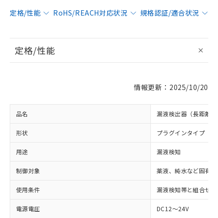
定格/性能
RoHS/REACH対応状況
規格認証/適合状況
定格/性能
情報更新：2025/10/20
品名
漏液検出器（長距離配
形状
プラグインタイプ
用途
漏液検知
制御対象
薬液、純水など固有抵
使用条件
漏液検知帯と組合せて
電源電圧
DC12～24V