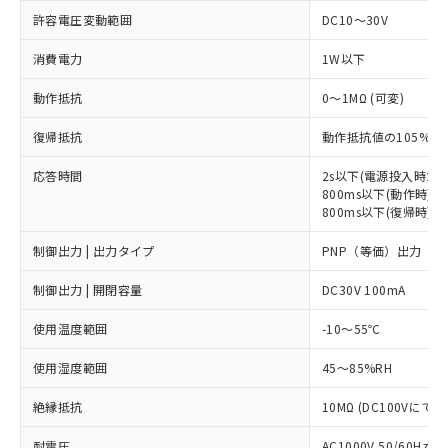
許容電圧変動範囲
DC10～30V
消費電力
1W以下
動作抵抗
0～1MΩ (可変)
復帰抵抗
動作抵抗値の105%以
応答時間
2s以下(電源投入時立
800ms以下(動作時)
800ms以下(復帰時)
制御出力 | 出力タイプ
PNP（等価）出力
制御出力 | 開閉容量
DC30V 100mA
使用温度範囲
-10～55℃
使用湿度範囲
45～85%RH
※1 対応状況
絶縁抵抗
10MΩ (DC100Vにて
対応済み：EU RoHS指令（10物質）の
非含有に対応した製品が提供可能な商品で
耐電圧
AC1000V 50/60Hz