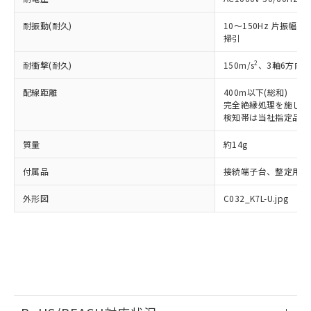
す。
耐振動(耐久)
10～150Hz 片振幅 0.
対応予定：EU RoHS指令（10物質）の非含
ご利用条件
掃引
有に対応した製品に切り替える予定のある
商品です。
2
耐衝撃(耐久)
150m/s
、3軸6方向 
対応予定なし：EU RoHS指令（10物質）の
以下の条件をお読みいただき、同意のうえ
非含有に非対応の商品で、対応品を出す予
配線距離
400m以下(総和)
ご利用ください。
定はありません。
完全絶縁処理を施した、6
調査・確認中：EU RoHS指令（10物質）の
検知帯は当社指定品を使
本サービスは、当社制御機器事業取扱
※1 中国RoHS○×表
非含有の対応状況を調査中または確認中の
商品の当社在庫状況および標準価格
商品です。
質量
約14g
(税抜)を提供させていただくもので
「○」：最大均質材料含有率が中国RoHSの
非該当品：ライセンス料など無形物で、有
す。
基準値以下であることを示します。
付属品
接続端子台、整定用豆
害物質有無と関係のない商品です。
当社制御機器事業取扱商品の中には、
「×」：最大均質材料含有率が中国RoHSの
仕入先様の事情により、非含有部品として
本サービスの対象外となる商品もある
外形図
C032_K7L-U.jpg
基準値を超えていることを示します。
いたものが、含有品と判明した場合などや
当社は、これら貴社製品のうち、外国
ことをご了承ください。
「－」：未確認です。当社販売部門へお問
むを得ず変更することがあります。
為替および外国貿易法に定める商品
在庫状況および標準価格照会結果は、
い合わせください。
（以下｢規制貨物等」という）を輸出
記載している更新日時点での社内デー
*EU RoHS指令（10物質）：
または国外への提供する場合は、日本
記
タに基づき作成されるものであり、閲
説明
鉛(Pb) 1000ppm以下、 水銀(Hg) 1000ppm以下、 カド
*中国RoHS10物質の基準値 (GB/T26572)：
国政府の輸出許可(または役務取引許
号
覧された時点での実際の在庫および標
ミウム(Cd) 100ppm以下、
Pb(鉛) :1000ppm、 Hg(水銀) : 1000ppm、 Cd(カドミウ
可)を取得するなどの必要な手続きを
六価クロム(Cr(Ⅵ)) 1000ppm以下、ポリ臭化ビフェニル
ム) : 100ppm、
準価格とは異なる場合があることをご
類(PBB) 1000ppm以下、ポリ臭化ジフェニルエーテル類
Cr(Ⅵ)(六価クロム) : 1000ppm、 PBBs(ポリ臭化ビフェ
とります。
了承ください。
(PBDE) 1000ppm以下、フタル酸ビス(2-エチルヘキシ
○
一定数以上の在庫あり
ニル類) : 1000ppm、 PBDEs(ポリ臭化ジフェニルエーテ
当社は規制貨物を破棄する場合は、完
ル) (DEHP)(別名：DOP) 1000ppm以下、フタル酸ブチ
正式な納期状況および標準価格はお客
ル類) : 1000ppm、