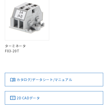
※本証明書は発行日時点で非含有を証明す
用者の範囲」に記載されている法人を
るもので、過去に遡って非含有を証明する
指します。
"対応済み"や非含有の記載がされた商品であっても、流通
ものではありません。
在庫等で未対応品が混在する可能性があります。
また、RoHS指令のフタル酸エステル類４
非含有品が必要な際は、弊社営業部門もしくは販売店へお
物質の対応では、対応完了までの期間は出
問い合わせください。
荷製品に未対応品が混在することから備考
欄に対応日を記載しておりました。
既に当社にて対応品への在庫切替を完了
この製品のRoHS/REACH対応状況ページへ
していることから、特段のことがない限
ターミネータ
り、2022年1月12日より割愛しておりま
F03-20T
す。
カタログ/データシート/マニュアル
2D CADデータ