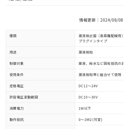
情報更新：2024/08/08
種類
漏液検出器（長距離配線用）
プラグインタイプ
用途
漏液検知
制御対象
薬液、純水など固有抵抗の高い
使用条件
漏液検知帯と組合せて使用
定格電圧
DC12～24V
許容電圧変動範囲
DC10～30V
消費電力
1W以下
動作抵抗
0～1MΩ (可変)