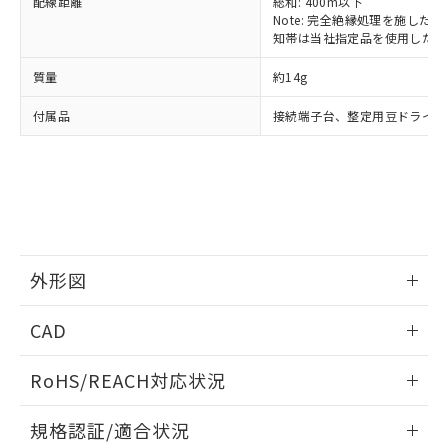
配線距離
総和: 400m以下
（以下｢規制貨物等」という）を輸出
記載している更新日時点での社内デー
Note: 完全絶縁処理を施した、60
*EU RoHS指令（10物質）：
または国外への提供する場合は、日本
記
タに基づき作成されるものであり、閲
説明
知帯は当社指定品を使用した場
鉛(Pb) 1000ppm以下、 水銀(Hg) 1000ppm以下、 カド
*中国RoHS10物質の基準値 (GB/T26572)：
国政府の輸出許可(または役務取引許
号
覧された時点での実際の在庫および標
ミウム(Cd) 100ppm以下、
Pb(鉛) :1000ppm、 Hg(水銀) : 1000ppm、 Cd(カドミウ
可)を取得するなどの必要な手続きを
六価クロム(Cr(Ⅵ)) 1000ppm以下、ポリ臭化ビフェニル
ム) : 100ppm、
準価格とは異なる場合があることをご
質量
約14g
類(PBB) 1000ppm以下、ポリ臭化ジフェニルエーテル類
Cr(Ⅵ)(六価クロム) : 1000ppm、 PBBs(ポリ臭化ビフェ
とります。
了承ください。
(PBDE) 1000ppm以下、フタル酸ビス(2-エチルヘキシ
○
一定数以上の在庫あり
ニル類) : 1000ppm、 PBDEs(ポリ臭化ジフェニルエーテ
当社は規制貨物を破棄する場合は、完
ル) (DEHP)(別名：DOP) 1000ppm以下、フタル酸ブチ
正式な納期状況および標準価格はお客
付属品
接続端子台、整定用豆ドライバ
ル類) : 1000ppm、
ルベンジル（BBP） 1000ppm以下、フタル酸ジブチル
全に破砕するなど、違法に輸出されな
DBP(フタル酸ジブチル) : 1000ppm、 DIBP(フタル酸ジ
様のお取引先、またはお客様担当のオ
（DBP） 1000ppm以下、フタル酸ジイソブチル
イソブチル) : 1000ppm、 BBP(フタル酸ブチルベンジ
△
一定数には満たないが在庫あり
いよう必要な手段を講じます。
ムロン制御機器販売店・当社販売員に
(DIBP) 1000ppm以下
ル) : 1000ppm、
当社は貴社製品を、核兵器、ミサイ
但し、RoHS指令で産業用監視および制御機器に対する
DEHP(フタル酸ビス(2-エチルヘキシル)) : 1000ppm
ご相談ください。
適用除外項目は除く。
ル、化学兵器、生物兵器またはその他
－
在庫なし(最新の在庫状況につ
オムロン制御機器販売店や当社販売拠
フタル酸エステル類の４物質については閾値を超える意
武器並びにこれらの製造装置等に一切
いては、お客様のお取引先、ま
図的な使用がないことを確認しています。
点は「
販売ネットワーク
」をご確認
※2 環境保護使用期限
使用いたしません。
たはお客様担当のオムロン制御
ください。
当社は、貴社製品を第三者に販売する
機器販売店・当社販売員にご確
在庫状況および標準価格結果を当社の
※2 対応予定月
「ｅ」：有害物質（10物質）のすべてが基
外形図
場合は、上記1、2および3の内容を当
認ください)
事前の承諾なく第三者に漏洩または開
準値以下であることを示します。
該第三者に通知します。また当社は、
示しないようお願いします。
情報更新：2024/08/08
部品在庫の切り替え状況などにより、予定
「10」：通常の使用状況下において有害物
販売先および販売に係わる関係者が違
マイパーツ機能（部品リスト作成サー
CAD
空
受注生産機種、また在庫状況の
月が前後することがあります。
質が外部に漏えいし、環境に深刻な影響を
法に輸出するおそれがある場合は、取
ビス）をご利用いただくには、I-Web
白
情報を公開していない機種
及ぼさない年数を意味します。
り引きをいたしません。
ログイン/会員登録いただくと、CADデータをダウンロー
メンバーズにご登録されている必要が
RoHS/REACH対応状況
「－」：未確認です。当社販売部門へお問
ドすることができます。
あります。
い合わせください。
お客様が当ウェブサイト上で当社にご
情報更新：2026/7/29
※3 非含有証明書ダウンロード
規格認証/適合状況
登録された部品リストについて、当社