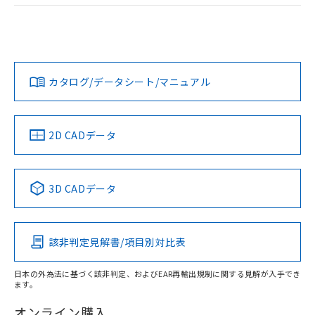
および当社の共同利用者が、当社の製
ログイン/会員登録
EU RoHS
注意事項・凡例
下記の非含有証明書をダウンロードするこ
品・サービスに関するお客様との取
UL認証
CSA認証
CEマーキング
とができます。
合意する
キャンセル
引・商談に必要な範囲で利用すること
をご了承ください。
Yes
Yes
Yes
対応状況
対応予定月
※1
※2
EU RoHS指令（10物質）の非含有証明書
ダウンロードデータをご利用いただく前に、以下を必ずお読
※当社の共同利用者とは、
"個人情報
51物質の非含有証明書（当社基準）
みください。
の共同利用に関して"
の「1.共同利
カタログ/データシート/マニュアル
対応済み
※本証明書は発行日時点で非含有を証明す
ソフトウェアの使用条件
用者の範囲」に記載されている法人を
るもので、過去に遡って非含有を証明する
LR型式承認
DNV型式承認
BV型式承認
KR型式承
指します。
ものではありません。
（イギリス
（ノルウェー
（フランス
（韓国
船舶規格）
船舶規格）
船舶規格）
船舶規格
また、RoHS指令のフタル酸エステル類４
中国 RoHS
注意事項・凡例
2D CADデータ
物質の対応では、対応完了までの期間は出
No
No
No
No
荷製品に未対応品が混在することから備考
欄に対応日を記載しておりました。
中国 RoHS表
※1 ※2
3D CADデータ
既に当社にて対応品への在庫切替を完了
していることから、特段のことがない限
この製品の規格認証/適合状況ページへ
Pb
Hg
Cd
Cr(VI)
り、2022年1月12日より割愛しておりま
その他の認証はこちらのページからご検索ください
す。
該非判定見解書/項目別対比表
X
O
O
O
日本の外為法に基づく該非判定、およびEAR再輸出規制に関する見解が入手でき
ます。
"対応済み"や非含有の記載がされた商品であっても、流通
在庫等で未対応品が混在する可能性があります。
オンライン購入