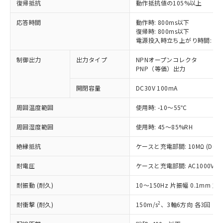
復帰抵抗
動作抵抗値の105%以上
応答時間
動作時: 800ms以下
※1 対応状況
復帰時: 800ms以下
電源投入時立ち上がり時間: 2s
対応済み：EU RoHS指令（10物質）の
非含有に対応した製品が提供可能な商品で
制御出力
出力タイプ
NPNオープンコレクタ
す。
PNP（等価）出力
対応予定：EU RoHS指令（10物質）の非含
ご利用条件
有に対応した製品に切り替える予定のある
開閉容量
DC30V 100mA
商品です。
周囲温度範囲
使用時: -10～55℃
対応予定なし：EU RoHS指令（10物質）の
以下の条件をお読みいただき、同意のうえ
非含有に非対応の商品で、対応品を出す予
ご利用ください。
周囲湿度範囲
使用時: 45～85%RH
定はありません。
調査・確認中：EU RoHS指令（10物質）の
本サービスは、当社制御機器事業取扱
絶縁抵抗
ケースと充電部間: 10MΩ (DC1
※1 中国RoHS○×表
非含有の対応状況を調査中または確認中の
商品の当社在庫状況および標準価格
商品です。
(税抜)を提供させていただくもので
耐電圧
ケースと充電部間: AC1000V 50/
「○」：最大均質材料含有率が中国RoHSの
非該当品：ライセンス料など無形物で、有
す。
基準値以下であることを示します。
害物質有無と関係のない商品です。
耐振動 (耐久)
10～150Hz 片振幅 0.1mm 加速
当社制御機器事業取扱商品の中には、
「×」：最大均質材料含有率が中国RoHSの
仕入先様の事情により、非含有部品として
本サービスの対象外となる商品もある
基準値を超えていることを示します。
いたものが、含有品と判明した場合などや
2
当社は、これら貴社製品のうち、外国
耐衝撃 (耐久)
150m/s
、3軸6方向 各3回
ことをご了承ください。
「－」：未確認です。当社販売部門へお問
むを得ず変更することがあります。
為替および外国貿易法に定める商品
在庫状況および標準価格照会結果は、
い合わせください。