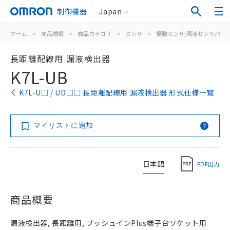
制御機器
Japan
ホーム
>
商品情報
>
商品カテゴリ
>
センサ
>
振動センサ/漏液センサ/その
長距離配線用 漏液検出器
K7L-UB
K7L-U□ / UD□□ 長距離配線用 漏液検出器 形式仕様一覧
マイリストに追加
日本語
PDF出力
商品概要
漏液検出器, 長距離用, プッシュインPlus端子台ソケット用