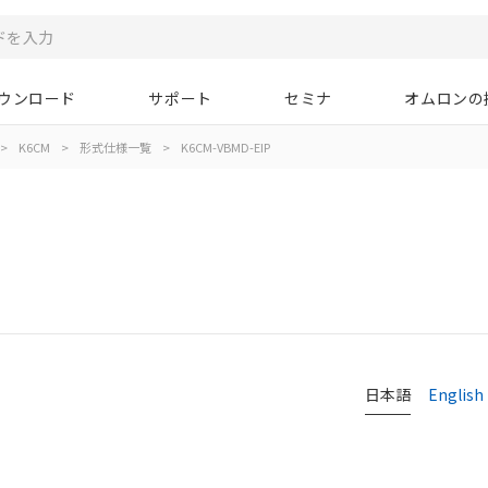
ウンロード
サポート
セミナ
オムロンの
>
K6CM
>
形式仕様一覧
>
K6CM-VBMD-EIP
日本語
English