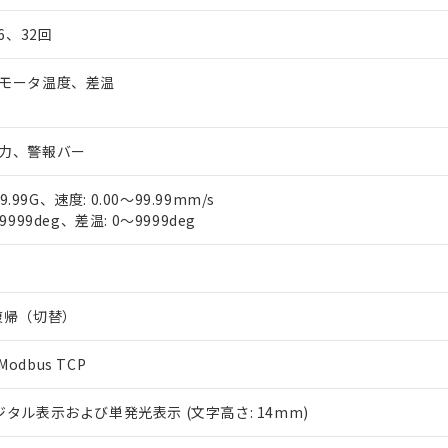
び標準価格結果を当社の事前の承諾なく第三者に漏洩または開示し
え状況などにより、予定月が前後することがあります。
(最新の在庫状況については、お客様のお取引先、またはお客様担当
（10物質）のすべてが基準値以下であることを示します。
店・当社販売員にご確認ください)
6、32回
能（部品リスト作成サービス）をご利用いただくには、I-Webメン
使用状況下において有害物質が外部に漏えいし、環境に深刻な影響を
あります。
機種、また在庫状況の情報を公開していない機種
モータ温度、差温
ェブサイト上で当社にご登録された部品リストについて、当社およ
書ダウンロード
す。当社販売部門へお問い合わせください。
品・サービスに関するお客様との取引・商談に必要な範囲で利用す
合意する
キャンセル
書をダウンロードすることができます。
力、警報バー
利用者とは、
"個人情報の共同利用に関して"
の「1.共同利用者の
します。
10物質）の非含有証明書
明書（当社基準）
9.99G、速度: 0.00～99.99mm/s
日時点で非含有を証明するもので、過去に遡って非含有を証明するも
999deg、差温: 0～9999deg
令のフタル酸エステル類４物質の対応では、対応完了までの期間は出
備考欄に対応日を記載しておりました。
幅
品への在庫切替を完了していることから、特段のことがない限り、20
す。
復帰（切替）
Modbus TCP
タル表示および単発光表示 (文字高さ: 14mm)