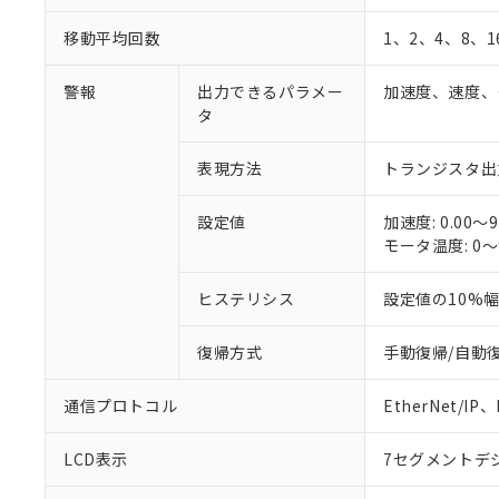
在庫状況およ
部品在庫の切り替
たしません。
－
在庫なし
す。
「ｅ」：有害物質
機器販売
移動平均回数
1、2、4、8、1
マイパーツ機
「10」：通常の
ている必要が
味します。
空
受注生産
警報
出力できるパラメー
加速度、速度、
お客様が当ウ
※3 非含有証明
「－」：未確認で
白
タ
が、当社の製
さい。
下記の非含有証明
表現方法
トランジスタ出
※当社の共同
いる法人を指
EU RoHS指令（
51物質の非含有証
設定値
加速度: 0.00～9
※本証明書は発行
モータ温度: 0～9
また、RoHS指
混在することから
ヒステリシス
設定値の10%
既に当社にて対応
り割愛しておりま
復帰方式
手動復帰/自動
通信プロトコル
EtherNet/IP、
LCD表示
7セグメントデジ