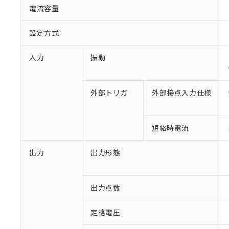
電流容量
設定方式
入力
振動
外部トリガ
外部接点入力仕様
短絡時電流
出力
出力形態
出力点数
定格電圧