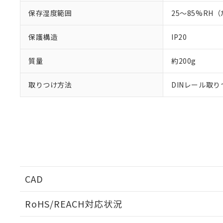
保存湿度範囲
25～85%R
保護構造
IP20
質量
約200g
取りつけ方法
DINレール取
CAD
ログイン/会員登録いただくと、CADデータをダウンロ
RoHS/REACH対応状況