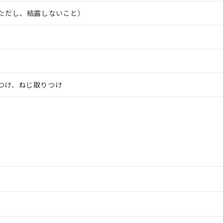
H（ただし、結露しないこと）
りつけ、ねじ取りつけ
ードすることができます。
情報更新：