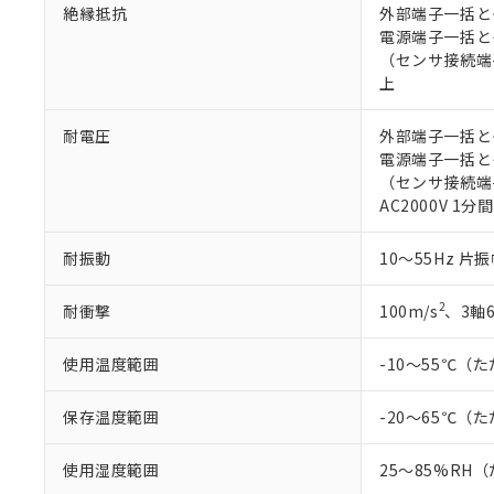
絶縁抵抗
外部端子一括とケ
電源端子一括とそ
（センサ接続端子
上
耐電圧
外部端子一括とケー
電源端子一括とそ
（センサ接続端子
AC2000V 1分間
耐振動
10～55Hz 片
2
耐衝撃
100m/s
、3軸
使用温度範囲
-10～55℃
保存温度範囲
-20～65℃
使用湿度範囲
25～85%R