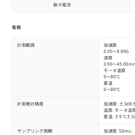
最大電流
※1 対応状況
性能
対応済み：EU
対応予定：EU R
対応予定なし：EU
計測範囲
加速度
調査・確認中：EU
ご利用条件
0.05～9.99G
非該当品：ライセ
速度
※1 中国RoHS
仕入先様の事情に
0.90～45.00m
があります。
以下の条件をお読
モータ温度
「○」：最大均質
0～80℃
「×」：最大均質
本サービスは
当社は、これ
*EU RoHS指令（10物
差温
「－」：未確認で
鉛(Pb) 1000ppm以下、
くものです。
う）を輸出ま
記
説明
六価クロム(Cr(Ⅵ)) 1
0～80℃
当社制御機器
などの必要な
フタル酸ビス(2-エチルヘ
号
*中国RoHS10物質の基準値 
ル（DBP） 1000ppm
在庫状況およ
当社は規制貨
Pb(鉛) :1000ppm、 Hg
但し、RoHS指令で産
計測絶対精度
加速度: ±3dB±
のであり、閲
ます。
Cr(Ⅵ)(六価クロム) : 
フタル酸エステル類の４
○
一定数以
温度: モータ温度:
DBP(フタル酸ジブチル) :
い。
当社は貴社製
DEHP(フタル酸ビス(2-エ
差温: ±6℃±2d
正式な納期状
置等に一切使
当社販売員に
※2 対応予定月
△
一定数に
当社は、貴社
オムロン制御
また当社は、
サンプリング周期
加速度: 50ms、速
※2 環境保護使