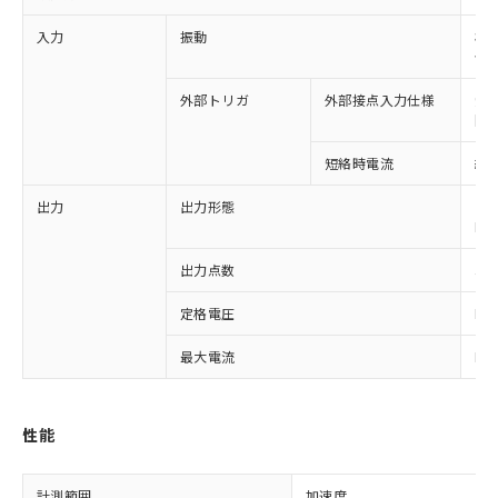
入力
振動
検出
使用
外部トリガ
外部接点入力仕様
短絡
開放
短絡時電流
約7
出力
出力形態
ト
N
出力点数
3点
定格電圧
DC
最大電流
DC
性能
計測範囲
加速度