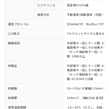
ことをご了承ください。
「－」：未確認です。当社販売部門へお問
むを得ず変更することがあります。
為替および外国貿易法に定める商品
在庫状況および標準価格照会結果は、
ヒステリシス
設定値の10%幅
い合わせください。
（以下｢規制貨物等」という）を輸出
記載している更新日時点での社内デー
*EU RoHS指令（10物質）：
または国外への提供する場合は、日本
復帰方式
手動復帰/自動復帰（切替）
記
タに基づき作成されるものであり、閲
説明
鉛(Pb) 1000ppm以下、 水銀(Hg) 1000ppm以下、 カド
*中国RoHS10物質の基準値 (GB/T26572)：
国政府の輸出許可(または役務取引許
号
覧された時点での実際の在庫および標
ミウム(Cd) 100ppm以下、
Pb(鉛) :1000ppm、 Hg(水銀) : 1000ppm、 Cd(カドミウ
可)を取得するなどの必要な手続きを
通信プロトコル
六価クロム(Cr(Ⅵ)) 1000ppm以下、ポリ臭化ビフェニル
EtherNet/IP、Modbus TCP
ム) : 100ppm、
準価格とは異なる場合があることをご
類(PBB) 1000ppm以下、ポリ臭化ジフェニルエーテル類
Cr(Ⅵ)(六価クロム) : 1000ppm、 PBBs(ポリ臭化ビフェ
とります。
了承ください。
(PBDE) 1000ppm以下、フタル酸ビス(2-エチルヘキシ
○
一定数以上の在庫あり
ニル類) : 1000ppm、 PBDEs(ポリ臭化ジフェニルエーテ
LCD表示
7セグメントデジタル表示および単
当社は規制貨物を破棄する場合は、完
ル) (DEHP)(別名：DOP) 1000ppm以下、フタル酸ブチ
正式な納期状況および標準価格はお客
ル類) : 1000ppm、
ルベンジル（BBP） 1000ppm以下、フタル酸ジブチル
全に破砕するなど、違法に輸出されな
DBP(フタル酸ジブチル) : 1000ppm、 DIBP(フタル酸ジ
様のお取引先、またはお客様担当のオ
（DBP） 1000ppm以下、フタル酸ジイソブチル
絶縁抵抗
イソブチル) : 1000ppm、 BBP(フタル酸ブチルベンジ
外部端子一括とケース間: 20M
△
一定数には満たないが在庫あり
いよう必要な手段を講じます。
ムロン制御機器販売店・当社販売員に
(DIBP) 1000ppm以下
ル) : 1000ppm、
電源端子一括とその他端子一括間
当社は貴社製品を、核兵器、ミサイ
但し、RoHS指令で産業用監視および制御機器に対する
DEHP(フタル酸ビス(2-エチルヘキシル)) : 1000ppm
ご相談ください。
（センサ接続端子一括）と（トリガ
適用除外項目は除く。
ル、化学兵器、生物兵器またはその他
－
在庫なし(最新の在庫状況につ
オムロン制御機器販売店や当社販売拠
間: 20MΩ以上
フタル酸エステル類の４物質については閾値を超える意
武器並びにこれらの製造装置等に一切
いては、お客様のお取引先、ま
図的な使用がないことを確認しています。
点は「
販売ネットワーク
」をご確認
※2 環境保護使用期限
使用いたしません。
たはお客様担当のオムロン制御
耐電圧
外部端子一括とケース間: AC200
ください。
当社は、貴社製品を第三者に販売する
電源端子一括とその他端子一括間: 
機器販売店・当社販売員にご確
在庫状況および標準価格結果を当社の
※2 対応予定月
「ｅ」：有害物質（10物質）のすべてが基
（センサ接続端子一括）と（トリガ
場合は、上記1、2および3の内容を当
認ください)
事前の承諾なく第三者に漏洩または開
間: AC2000V 1分間
準値以下であることを示します。
該第三者に通知します。また当社は、
示しないようお願いします。
部品在庫の切り替え状況などにより、予定
「10」：通常の使用状況下において有害物
販売先および販売に係わる関係者が違
マイパーツ機能（部品リスト作成サー
空
受注生産機種、また在庫状況の
耐振動
10～55Hz 片振幅0.35mm 
月が前後することがあります。
質が外部に漏えいし、環境に深刻な影響を
法に輸出するおそれがある場合は、取
ビス）をご利用いただくには、I-Web
白
情報を公開していない機種
及ぼさない年数を意味します。
り引きをいたしません。
メンバーズにご登録されている必要が
2
耐衝撃
100m/s
、3軸6方向 各3回
「－」：未確認です。当社販売部門へお問
あります。
い合わせください。
お客様が当ウェブサイト上で当社にご
使用温度範囲
-10～55℃（ただし、氷結、