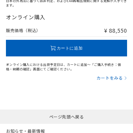
日本の外為法に基づく該非判定、およびEAR再輸出規制に関する見解が入手でき
ます。
"対応済み"や非含有の記載がされた商品であっても、流通
在庫等で未対応品が混在する可能性があります。
オンライン購入
非含有品が必要な際は、弊社営業部門もしくは販売店へお
問い合わせください。
¥ 88,550
販売価格（税込）
この製品のRoHS/REACH対応状況ページへ
カートに追加
オンライン購入における出荷予定日は、カートに追加～「ご購入手続き：価
格・納期の確認」画面にてご確認ください。
カートをみる
ページ先頭へ戻る
お知らせ・最新情報