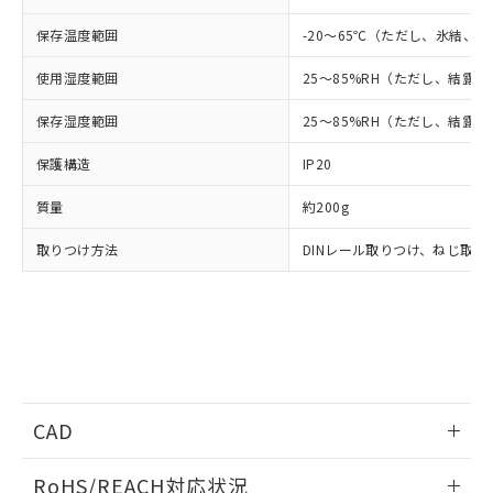
※3 非含有証明書ダウンロード
登録された部品リストについて、当社
保存温度範囲
-20～65℃（ただし、氷結、
および当社の共同利用者が、当社の製
下記の非含有証明書をダウンロードするこ
品・サービスに関するお客様との取
とができます。
使用湿度範囲
25～85%RH（ただし、結露
合意する
キャンセル
引・商談に必要な範囲で利用すること
をご了承ください。
保存湿度範囲
EU RoHS指令（10物質）の非含有証明書
25～85%RH（ただし、結露
※当社の共同利用者とは、
"個人情報
51物質の非含有証明書（当社基準）
の共同利用に関して"
の「1.共同利
保護構造
IP20
※本証明書は発行日時点で非含有を証明す
用者の範囲」に記載されている法人を
るもので、過去に遡って非含有を証明する
指します。
質量
約200g
ものではありません。
また、RoHS指令のフタル酸エステル類４
取りつけ方法
DINレール取りつけ、ねじ取り
物質の対応では、対応完了までの期間は出
荷製品に未対応品が混在することから備考
欄に対応日を記載しておりました。
既に当社にて対応品への在庫切替を完了
していることから、特段のことがない限
り、2022年1月12日より割愛しておりま
す。
CAD
ログイン/会員登録いただくと、CADデータをダウンロー
RoHS/REACH対応状況