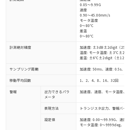
0.05～9.99G
速度
0.90～45.00mm/s
モータ温度
※1 対応状況
0～80℃
差温
対応済み：EU RoHS指令（10物質）の
0～80℃
非含有に対応した製品が提供可能な商品で
計測絶対精度
加速度: ±3dB±2digit（25℃
す。
温度: モータ温度: ±3℃±2digi
対応予定：EU RoHS指令（10物質）の非含
ご利用条件
差温: ±6℃±2digit（±12°F±
有に対応した製品に切り替える予定のある
商品です。
サンプリング周期
加速度: 50ms、速度: 0.5s、温度:
対応予定なし：EU RoHS指令（10物質）の
以下の条件をお読みいただき、同意のうえ
非含有に非対応の商品で、対応品を出す予
移動平均回数
1、2、4、8、16、32回
ご利用ください。
定はありません。
調査・確認中：EU RoHS指令（10物質）の
警報
出力できるパラ
加速度、速度、モータ温度、
本サービスは、当社制御機器事業取扱
※1 中国RoHS○×表
非含有の対応状況を調査中または確認中の
メータ
商品の当社在庫状況および標準価格
商品です。
(税抜)を提供させていただくもので
「○」：最大均質材料含有率が中国RoHSの
表現方法
トランジスタ出力、警報バー
非該当品：ライセンス料など無形物で、有
す。
基準値以下であることを示します。
害物質有無と関係のない商品です。
当社制御機器事業取扱商品の中には、
設定値
加速度: 0.00～99.99G、速度: 0
「×」：最大均質材料含有率が中国RoHSの
仕入先様の事情により、非含有部品として
本サービスの対象外となる商品もある
モータ温度: 0～9999deg、差温:
基準値を超えていることを示します。
いたものが、含有品と判明した場合などや
当社は、これら貴社製品のうち、外国