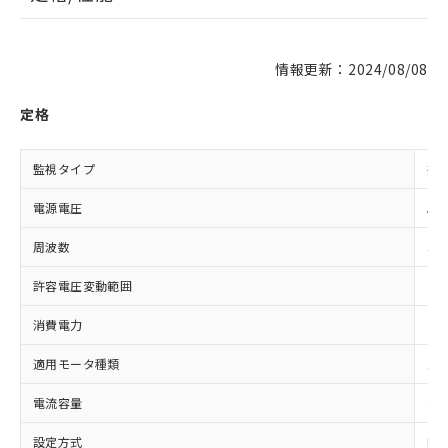
情報更新：2024/08/08
定格
監視タイプ
振
電源電圧
AC
周波数
50
許容電圧変動範囲
電源
消費電力
7.
適用モータ種類
三
電流容量
10
設定方式
Et