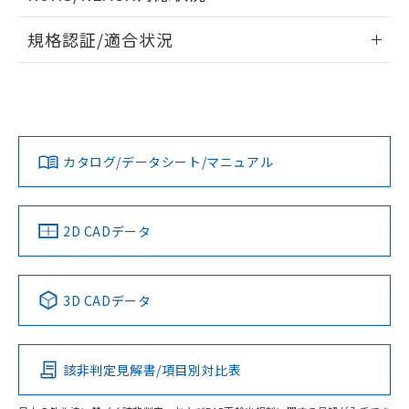
ドすることができます。
情報更新：2026/7/29
規格認証/適合状況
ログイン/会員登録
EU RoHS
注意事項・凡例
UL認証
CSA認証
CEマーキング
Yes
Yes
Yes
対応状況
対応予定月
※1
※2
ダウンロードデータをご利用いただく前に、以下を必ずお読
みください。
カタログ/データシート/マニュアル
対応済み
ソフトウェアの使用条件
LR型式承認
DNV型式承認
BV型式承認
KR型式承
（イギリス
（ノルウェー
（フランス
（韓国
船舶規格）
船舶規格）
船舶規格）
船舶規格
中国 RoHS
注意事項・凡例
2D CADデータ
No
No
No
No
中国 RoHS表
※1 ※2
3D CADデータ
この製品の規格認証/適合状況ページへ
Pb
Hg
Cd
Cr(VI)
その他の認証はこちらのページからご検索ください
該非判定見解書/項目別対比表
X
O
O
O