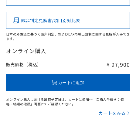
り引きをいたしません。
メンバーズにご登録されている必要が
この製品の規格認証/適合状況ページへ
Pb
Hg
Cd
Cr(VI)
「－」：未確認です。当社販売部門へお問
あります。
その他の認証はこちらのページからご検索ください
い合わせください。
お客様が当ウェブサイト上で当社にご
※3 非含有証明書ダウンロード
該非判定見解書/項目別対比表
登録された部品リストについて、当社
X
O
O
O
および当社の共同利用者が、当社の製
下記の非含有証明書をダウンロードするこ
品・サービスに関するお客様との取
日本の外為法に基づく該非判定、およびEAR再輸出規制に関する見解が入手でき
とができます。
ます。
合意する
キャンセル
引・商談に必要な範囲で利用すること
"対応済み"や非含有の記載がされた商品であっても、流通
をご了承ください。
在庫等で未対応品が混在する可能性があります。
オンライン購入
EU RoHS指令（10物質）の非含有証明書
※当社の共同利用者とは、
"個人情報
非含有品が必要な際は、弊社営業部門もしくは販売店へお
51物質の非含有証明書（当社基準）
の共同利用に関して"
の「1.共同利
問い合わせください。
※本証明書は発行日時点で非含有を証明す
¥ 97,900
販売価格（税込）
用者の範囲」に記載されている法人を
るもので、過去に遡って非含有を証明する
指します。
ものではありません。
この製品のRoHS/REACH対応状況ページへ
また、RoHS指令のフタル酸エステル類４
カートに追加
物質の対応では、対応完了までの期間は出
荷製品に未対応品が混在することから備考
オンライン購入における出荷予定日は、カートに追加～「ご購入手続き：価
欄に対応日を記載しておりました。
格・納期の確認」画面にてご確認ください。
既に当社にて対応品への在庫切替を完了
カートをみる
していることから、特段のことがない限
り、2022年1月12日より割愛しておりま
す。