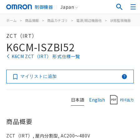
制御機器
Japan
ホーム
>
商品情報
>
商品カテゴリ
>
電源/周辺機器他
>
状態監視機器
>
ZCT（IRT）
K6CM-ISZBI52
K6CM ZCT（IRT） 形式仕様一覧
マイリストに追加
日本語
English
PDF出力
商品概要
ZCT（IRT）, 屋内分割型, AC200～480V