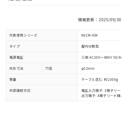
情報更新：2025/09/30
代表使用シリーズ
K6CM-ISM
※1 対応状況
タイプ
屋内分割型
対応済み：EU RoHS指令（10物質）の
非含有に対応した製品が提供可能な商品で
電源電圧
三相 AC200～480V 50/60H
す。
対応予定：EU RoHS指令（10物質）の非含
外形寸法
穴径
φ52mm
ご利用条件
有に対応した製品に切り替える予定のある
質量
ケーブル含む: 約2300g
商品です。
対応予定なし：EU RoHS指令（10物質）の
以下の条件をお読みいただき、同意のうえ
外部接続方式
電圧入力端子: 3端子リード
非含有に非対応の商品で、対応品を出す予
出力端子: 4端子リード線、
ご利用ください。
定はありません。
調査・確認中：EU RoHS指令（10物質）の
本サービスは、当社制御機器事業取扱
※1 中国RoHS○×表
非含有の対応状況を調査中または確認中の
商品の当社在庫状況および標準価格
商品です。
(税抜)を提供させていただくもので
「○」：最大均質材料含有率が中国RoHSの
非該当品：ライセンス料など無形物で、有
す。