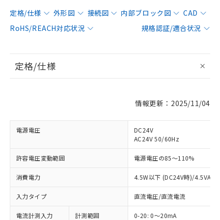
定格/仕様
外形図
接続図
内部ブロック図
CAD
RoHS/REACH対応状況
規格認証/適合状況
定格/仕様
情報更新：2025/11/04
電源電圧
DC24V
AC24V 50/60Hz
許容電圧変動範囲
電源電圧の85～110%
消費電力
4.5W以下 (DC24V時)/4.5VA以
入力タイプ
直流電圧/直流電流
電流計測入力
計測範囲
0-20: 0～20mA