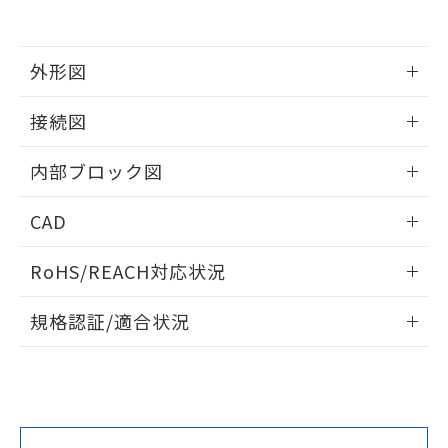
をご了承ください。
EU RoHS指令（10物質）の非含有証明書
※当社の共同利用者とは、
"個人情報
51物質の非含有証明書（当社基準）
の共同利用に関して"
の「1.共同利
外形図
※本証明書は発行日時点で非含有を証明す
用者の範囲」に記載されている法人を
るもので、過去に遡って非含有を証明する
指します。
情報更新：2025/11/04
ものではありません。
接続図
また、RoHS指令のフタル酸エステル類４
物質の対応では、対応完了までの期間は出
情報更新：2025/11/04
内部ブロック図
荷製品に未対応品が混在することから備考
欄に対応日を記載しておりました。
情報更新：2025/11/04
既に当社にて対応品への在庫切替を完了
CAD
していることから、特段のことがない限
ログイン/会員登録いただくと、CADデータをダウンロー
り、2022年1月12日より割愛しておりま
RoHS/REACH対応状況
ドすることができます。
す。
情報更新：2026/7/29
規格認証/適合状況
ログイン/会員登録
EU RoHS
注意事項・凡例
UL認証
CSA認証
CEマーキング
Yes
Yes
Yes
対応状況
対応予定月
※1
※2
ダウンロードデータをご利用いただく前に、以下を必ずお読