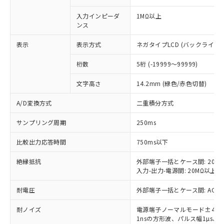
入力インピーダ
1MΩ以上
対応済み：EU RoHS指令（10物質）の
ンス
非含有に対応した製品が提供可能な商品で
す。
表示
表示方式
ネガタイプLCD (バックライト
対応予定：EU RoHS指令（10物質）の非含
ご利用条件
有に対応した製品に切り替える予定のある
桁数
5桁 (-19999～99999)
商品です。
対応予定なし：EU RoHS指令（10物質）の
文字高さ
14.2mm (緑色/赤色切替)
以下の条件をお読みいただき、同意のうえ
非含有に非対応の商品で、対応品を出す予
ご利用ください。
定はありません。
A/D変換方式
二重積分方式
調査・確認中：EU RoHS指令（10物質）の
本サービスは、当社制御機器事業取扱
※1 中国RoHS○×表
サンプリング周期
250ms
非含有の対応状況を調査中または確認中の
商品の当社在庫状況および標準価格
商品です。
(税抜)を提供させていただくもので
比較出力応答時間
750ms以下
「○」：最大均質材料含有率が中国RoHSの
非該当品：ライセンス料など無形物で、有
す。
基準値以下であることを示します。
害物質有無と関係のない商品です。
当社制御機器事業取扱商品の中には、
絶縁抵抗
外部端子一括とケース間: 20MΩ以
「×」：最大均質材料含有率が中国RoHSの
仕入先様の事情により、非含有部品として
本サービスの対象外となる商品もある
入力-出力-電源間: 20MΩ以上 (
基準値を超えていることを示します。
いたものが、含有品と判明した場合などや
当社は、これら貴社製品のうち、外国
ことをご了承ください。
「－」：未確認です。当社販売部門へお問
むを得ず変更することがあります。
為替および外国貿易法に定める商品
耐電圧
外部端子一括とケース間: AC2,00
在庫状況および標準価格照会結果は、
い合わせください。
（以下｢規制貨物等」という）を輸出
記載している更新日時点での社内デー
*EU RoHS指令（10物質）：
耐ノイズ
または国外への提供する場合は、日本
電源端子ノーマルモード±480V
記
タに基づき作成されるものであり、閲
説明
鉛(Pb) 1000ppm以下、 水銀(Hg) 1000ppm以下、 カド
*中国RoHS10物質の基準値 (GB/T26572)：
1nsの方形波、パルス幅1µs、10
国政府の輸出許可(または役務取引許
号
覧された時点での実際の在庫および標
ミウム(Cd) 100ppm以下、