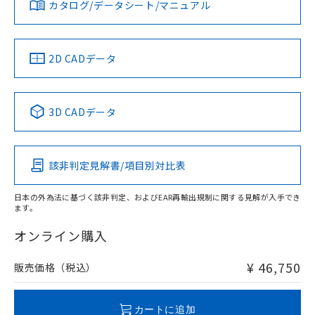
みください。
カタログ/データシート/マニュアル
対応済み
ソフトウェアの使用条件
端子配置
LR型式承認
DNV型式承認
BV型式承認
KR型式承
（イギリス
（ノルウェー
（フランス
（韓国
船舶規格）
船舶規格）
船舶規格）
船舶規格
中国 RoHS
注意事項・凡例
2D CADデータ
No
No
No
No
中国 RoHS表
※1 ※2
3D CADデータ
この製品の規格認証/適合状況ページへ
Pb
Hg
Cd
Cr(VI)
その他の認証はこちらのページからご検索ください
該非判定見解書/項目別対比表
X
O
O
O
日本の外為法に基づく該非判定、およびEAR再輸出規制に関する見解が入手でき
ます。
"対応済み"や非含有の記載がされた商品であっても、流通
在庫等で未対応品が混在する可能性があります。
オンライン購入
非含有品が必要な際は、弊社営業部門もしくは販売店へお
問い合わせください。
¥ 46,750
販売価格（税込）
この製品のRoHS/REACH対応状況ページへ
カートに追加