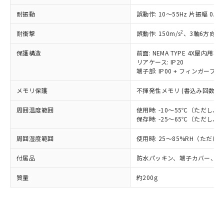
Pb(鉛) :1000ppm、 Hg(水銀) : 1000ppm、 Cd(カドミウ
可)を取得するなどの必要な手続きを
六価クロム(Cr(Ⅵ)) 1000ppm以下、ポリ臭化ビフェニル
ム) : 100ppm、
準価格とは異なる場合があることをご
耐振動
誤動作: 10～55Hz 片振幅 0.
類(PBB) 1000ppm以下、ポリ臭化ジフェニルエーテル類
Cr(Ⅵ)(六価クロム) : 1000ppm、 PBBs(ポリ臭化ビフェ
とります。
了承ください。
(PBDE) 1000ppm以下、フタル酸ビス(2-エチルヘキシ
○
一定数以上の在庫あり
ニル類) : 1000ppm、 PBDEs(ポリ臭化ジフェニルエーテ
当社は規制貨物を破棄する場合は、完
ル) (DEHP)(別名：DOP) 1000ppm以下、フタル酸ブチ
正式な納期状況および標準価格はお客
ル類) : 1000ppm、
2
耐衝撃
誤動作: 150m/s
、3軸6方向 各
ルベンジル（BBP） 1000ppm以下、フタル酸ジブチル
全に破砕するなど、違法に輸出されな
DBP(フタル酸ジブチル) : 1000ppm、 DIBP(フタル酸ジ
様のお取引先、またはお客様担当のオ
（DBP） 1000ppm以下、フタル酸ジイソブチル
イソブチル) : 1000ppm、 BBP(フタル酸ブチルベンジ
△
一定数には満たないが在庫あり
いよう必要な手段を講じます。
ムロン制御機器販売店・当社販売員に
(DIBP) 1000ppm以下
保護構造
前面: NEMA TYPE 4X屋内用
ル) : 1000ppm、
当社は貴社製品を、核兵器、ミサイ
但し、RoHS指令で産業用監視および制御機器に対する
DEHP(フタル酸ビス(2-エチルヘキシル)) : 1000ppm
ご相談ください。
リアケース: IP20
適用除外項目は除く。
ル、化学兵器、生物兵器またはその他
－
在庫なし(最新の在庫状況につ
端子部: IP00 + フィンガープロ
オムロン制御機器販売店や当社販売拠
フタル酸エステル類の４物質については閾値を超える意
武器並びにこれらの製造装置等に一切
いては、お客様のお取引先、ま
図的な使用がないことを確認しています。
点は「
販売ネットワーク
」をご確認
※2 環境保護使用期限
メモリ保護
使用いたしません。
不揮発性メモリ (書込み回数: 1
たはお客様担当のオムロン制御
ください。
当社は、貴社製品を第三者に販売する
機器販売店・当社販売員にご確
在庫状況および標準価格結果を当社の
※2 対応予定月
周囲温度範囲
「ｅ」：有害物質（10物質）のすべてが基
使用時: -10～55℃（ただし
場合は、上記1、2および3の内容を当
認ください)
事前の承諾なく第三者に漏洩または開
保存時: -25～65℃（ただし
準値以下であることを示します。
該第三者に通知します。また当社は、
示しないようお願いします。
部品在庫の切り替え状況などにより、予定
「10」：通常の使用状況下において有害物
販売先および販売に係わる関係者が違
マイパーツ機能（部品リスト作成サー
空
受注生産機種、また在庫状況の
周囲湿度範囲
使用時: 25～85%RH（ただ
月が前後することがあります。
質が外部に漏えいし、環境に深刻な影響を
法に輸出するおそれがある場合は、取
ビス）をご利用いただくには、I-Web
白
情報を公開していない機種
及ぼさない年数を意味します。
り引きをいたしません。
メンバーズにご登録されている必要が
付属品
防水パッキン、端子カバー、単
「－」：未確認です。当社販売部門へお問
あります。
い合わせください。
質量
お客様が当ウェブサイト上で当社にご
約200g
※3 非含有証明書ダウンロード
登録された部品リストについて、当社
および当社の共同利用者が、当社の製
下記の非含有証明書をダウンロードするこ
品・サービスに関するお客様との取
とができます。
合意する
キャンセル
引・商談に必要な範囲で利用すること