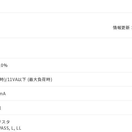
情報更新：2
10%
時)/11VA以下 (最大負荷時)
mA
流
ジスタ
ASS, L, LL