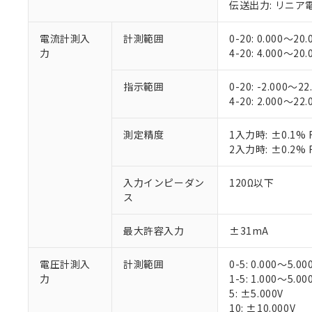
伝送出力: リニア
電流計測入
計測範囲
0-20: 0.000～20
力
4-20: 4.000～20
指示範囲
0-20: -2.000～2
4-20: 2.000～22
測定精度
1入力時: ±0.1
2入力時: ±0.2
入力インピーダン
120Ω以下
ス
最大許容入力
±31mA
電圧計測入
計測範囲
0-5: 0.000～5.00
力
1-5: 1.000～5.00
5: ±5.000V
10: ±10.000V