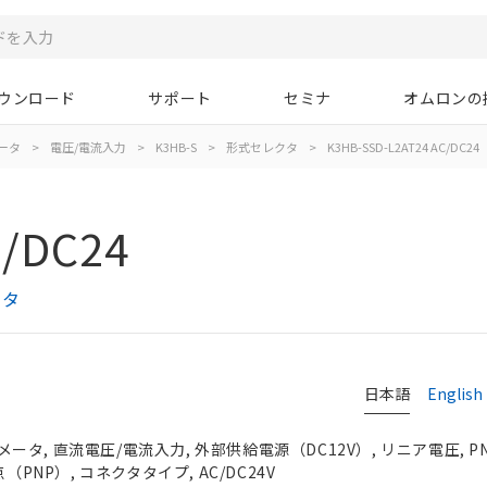
ウンロード
サポート
セミナ
オムロンの
ータ
>
電圧/電流入力
>
K3HB-S
>
形式セレクタ
>
K3HB-SSD-L2AT24 AC/DC24
C/DC24
クタ
日本語
English
タ, 直流電圧/電流入力, 外部供給電源（DC12V）, リニア電圧, 
（PNP）, コネクタタイプ, AC/DC24V