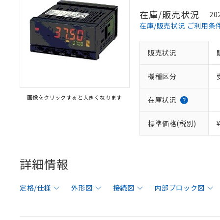
在庫/販売状況
20
在庫/販売状況 ご利用条
販売状況
機種区分
画像をクリックすると大きくなります
在庫状況
標準価格(税別)
詳細情報
定格/仕様
外形図
接続図
内部ブロック図