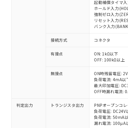
起動補償タイマ入力(
○
一定数以
DBP(フタル酸ジブチル) :
い。
当社は貴社製
DEHP(フタル酸ビス(2-エ
ホールド入力(HOL
正式な納期状
置等に一切使
強制ゼロ入力(ZER
当社販売員に
※2 対応予定月
△
一定数に
当社は、貴社
リセット入力(RES
オムロン制御
また当社は、
※2 環境保護使
バンク入力(BANK
在庫状況およ
部品在庫の切り替
たしません。
－
在庫なし
す。
「ｅ」：有害物質
機器販売
マイパーツ機
接続方式
コネクタ
「10」：通常の
ている必要が
味します。
空
受注生産
お客様が当ウ
※3 非含有証明
「－」：未確認で
有接点
ON: 1kΩ以下
白
が、当社の製
OFF: 100kΩ以上
さい。
下記の非含有証明
※当社の共同
無接点
ON時残留電圧: 2
いる法人を指
EU RoHS指令（
負荷電流: 4mA以
51物質の非含有証
最大印加電圧: DC
※本証明書は発行
OFF時漏れ電流: 
また、RoHS指
混在することから
判定出力
トランジスタ出力
PNPオープンコレ
既に当社にて対応
負荷電圧: DC24
り割愛しておりま
負荷電流: 50mA
漏れ電流: 100µ