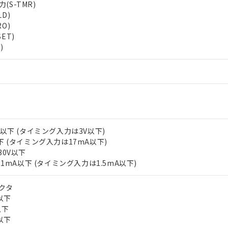
S-TMR)
上の在庫あり
 1000ppm、 DIBP(フタル酸ジイソブチル) : 1000ppm、 BBP(フタル酸ブチルベンジル) :
品を、核兵器、ミサイル、化学兵器、生物兵器またはその他武器並
チルヘキシル)) : 1000ppm
D)
況および標準価格はお客様のお取引先、またはお客様担当のオムロ
用いたしません。
O)
ご相談ください。
は満たないが在庫あり
製品を第三者に販売する場合は、上記1、2および3の内容を当該第
ET)
機器販売店や当社販売拠点は「
販売ネットワーク
」をご確認くだ
販売先および販売に係わる関係者が違法に輸出するおそれがある場
用期限
)
び標準価格結果を当社の事前の承諾なく第三者に漏洩または開示し
え状況などにより、予定月が前後することがあります。
(最新の在庫状況については、お客様のお取引先、またはお客様担当
（10物質）のすべてが基準値以下であることを示します。
店・当社販売員にご確認ください)
能（部品リスト作成サービス）をご利用いただくには、I-Webメン
使用状況下において有害物質が外部に漏えいし、環境に深刻な影響を
あります。
機種、また在庫状況の情報を公開していない機種
ェブサイト上で当社にご登録された部品リストについて、当社およ
書ダウンロード
す。当社販売部門へお問い合わせください。
品・サービスに関するお客様との取引・商談に必要な範囲で利用す
合意する
キャンセル
書をダウンロードすることができます。
利用者とは、
"個人情報の共同利用に関して"
の「1.共同利用者の
V以下 (タイミング入力は3V以下)
します。
10物質）の非含有証明書
下 (タイミング入力は17mA以下)
明書（当社基準）
30V以下
日時点で非含有を証明するもので、過去に遡って非含有を証明するも
0.1mA以下 (タイミング入力は1.5mA以下)
令のフタル酸エステル類４物質の対応では、対応完了までの期間は出
備考欄に対応日を記載しておりました。
クタ
品への在庫切替を完了していることから、特段のことがない限り、20
V以下
す。
以下
A以下