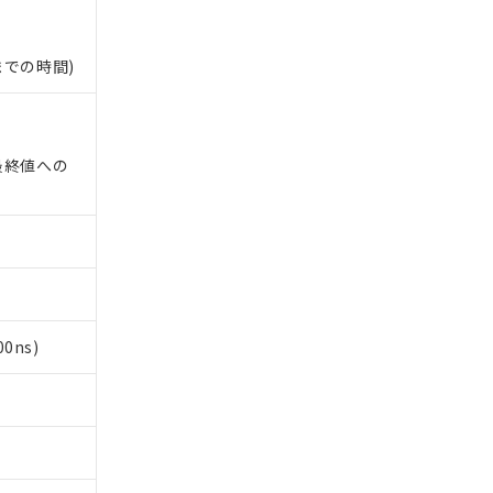
までの時間)
最終値への
0ns)