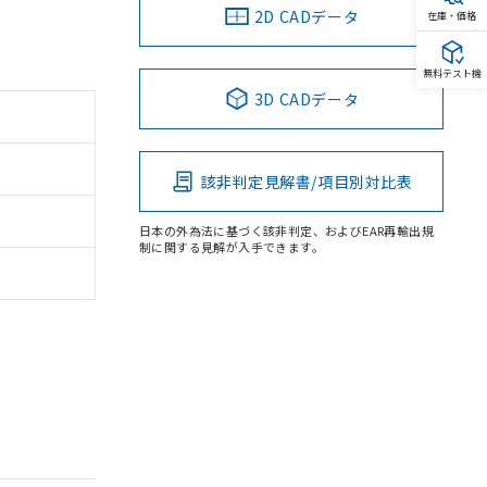
2D CADデータ
在庫・価格
無料テスト機
3D CADデータ
該非判定見解書/項目別対比表
日本の外為法に基づく該非判定、およびEAR再輸出規
制に関する見解が入手できます。