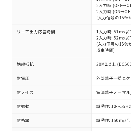
2入力時 (OFF→ON
2入力時 (ON→OFF
(入力信号の15
リニア出力応答時間
1入力時: 51ms以
2入力時: 52ms以
(入力信号の15
収束時間)
絶縁抵抗
20MΩ以上 (DC5
耐電圧
外部端子一括とケース間
耐ノイズ
電源端子ノーマル/コ
耐振動
誤動作: 10～55Hz
2
耐衝撃
誤動作: 150m/s