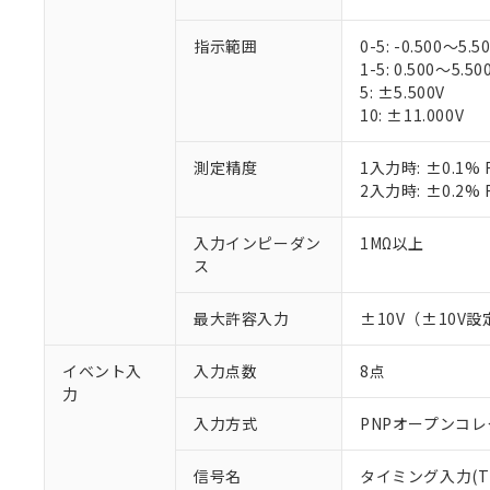
指示範囲
0-5: -0.500～5.5
1-5: 0.500～5.50
5: ±5.500V
10: ±11.000V
※1 対応状況
測定精度
1入力時: ±0.1
2入力時: ±0.2
対応済み：EU
対応予定：EU R
入力インピーダン
1MΩ以上
対応予定なし：EU
ス
調査・確認中：EU
ご利用条件
非該当品：ライセ
※1 中国RoHS
最大許容入力
±10V（±10V設
仕入先様の事情に
があります。
以下の条件をお読
「○」：最大均質
イベント入
入力点数
8点
「×」：最大均質
本サービスは
当社は、これ
*EU RoHS指令（10物
力
「－」：未確認で
鉛(Pb) 1000ppm以下、
くものです。
う）を輸出ま
入力方式
PNPオープンコレ
記
説明
六価クロム(Cr(Ⅵ)) 1
当社制御機器
などの必要な
フタル酸ビス(2-エチルヘ
号
*中国RoHS10物質の基準値 
ル（DBP） 1000ppm
在庫状況およ
当社は規制貨
Pb(鉛) :1000ppm、 Hg
但し、RoHS指令で産
信号名
タイミング入力(TI
のであり、閲
ます。
Cr(Ⅵ)(六価クロム) : 
フタル酸エステル類の４