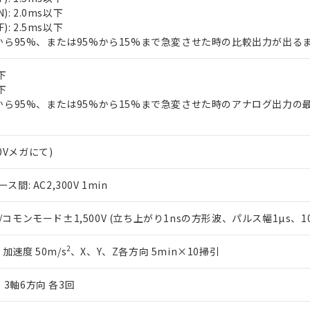
): 2.0ms以下
): 2.5ms以下
%から95%、または95%から15%まで急変させた時の比較出力が出る
下
下
%から95%、または95%から15%まで急変させた時のアナログ出力の
00Vメガにて)
: AC2,300V 1min
モンモード±1,500V (立ち上がり1nsの方形波、パルス幅1µs、10
2
 加速度 50m/s
、X、Y、Z各方向 5min×10掃引
、3軸6方向 各3回