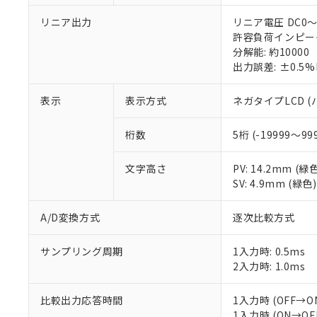
リニア出力
リニア電圧 DC0～5
許容負荷インピーダ
分解能: 約10000
出力誤差: ±0.5
表示
表示方式
ネガタイプLCD 
桁数
5桁 (-19999～99
文字高さ
PV: 14.2mm (
SV: 4.9mm (緑色)
A/D変換方式
逐次比較方式
サンプリング周期
1入力時: 0.5ms
2入力時: 1.0ms
比較出力応答時間
1入力時 (OFF→ON
1入力時 (ON→OFF