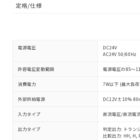
定格/仕様
電源電圧
DC24V
AC24V 50/60Hz
許容電圧変動範囲
電源電圧の85～1
消費電力
7W以下 (最大負荷
外部供給電源
DC12V±10% 80
入力タイプ
直流電圧/直流電
出力タイプ
判定出力: トラン
比較出力: HH, H, P