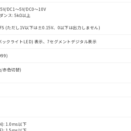
V/DC1～5V/DC0～10V
ンス: 5kΩ以上
%FS (ただし1V以下は±0.15V、0以下は出力しません)
(バックライトLED) 表示、7セグメントデジタル表示
999)
緑色/赤色切替)
): 1.0ms以下
): 1.5ms以下