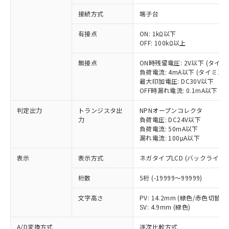
接続方式
端子台
有接点
ON: 1kΩ以下
OFF: 100kΩ以上
無接点
ON時残留電圧: 2V以下 (タイ
※1 対応状況
負荷電流: 4mA以下 (タイミン
最大印加電圧: DC30V以下
対応済み：EU RoHS指令（10物質）の
OFF時漏れ電流: 0.1mA以下 
非含有に対応した製品が提供可能な商品で
判定出力
トランジスタ出
NPNオープンコレクタ
す。
力
負荷電圧: DC24V以下
対応予定：EU RoHS指令（10物質）の非含
負荷電流: 50mA以下
ご利用条件
有に対応した製品に切り替える予定のある
漏れ電流: 100µA以下
商品です。
対応予定なし：EU RoHS指令（10物質）の
表示
表示方式
ネガタイプLCD (バックライト
以下の条件をお読みいただき、同意のうえ
非含有に非対応の商品で、対応品を出す予
ご利用ください。
定はありません。
桁数
5桁 (-19999～99999)
調査・確認中：EU RoHS指令（10物質）の
本サービスは、当社制御機器事業取扱
※1 中国RoHS○×表
非含有の対応状況を調査中または確認中の
文字高さ
PV: 14.2mm (緑色/赤色切替)
商品の当社在庫状況および標準価格
SV: 4.9mm (緑色)
商品です。
(税抜)を提供させていただくもので
「○」：最大均質材料含有率が中国RoHSの
非該当品：ライセンス料など無形物で、有
す。
A/D変換方式
逐次比較方式
基準値以下であることを示します。