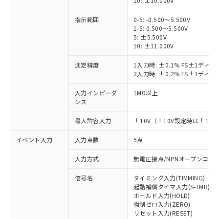
10: ±10.000V
指示範囲
0-5: -0.500～5.500V
1-5: 0.500～5.500V
5: ±5.500V
10: ±11.000V
測定精度
1入力時: ±0.1% FS±1ディ
2入力時: ±0.2% FS±1ディ
入力インピーダ
1MΩ以上
ンス
最大許容入力
±10V（±10V設定時は±14.5
イベント入力
入力点数
5点
入力方式
無電圧接点/NPNオープンコレ
信号名
タイミング入力(TIMMING)
起動補償タイマ入力(S-TMR)
ホールド入力(HOLD)
強制ゼロ入力(ZERO)
リセット入力(RESET)