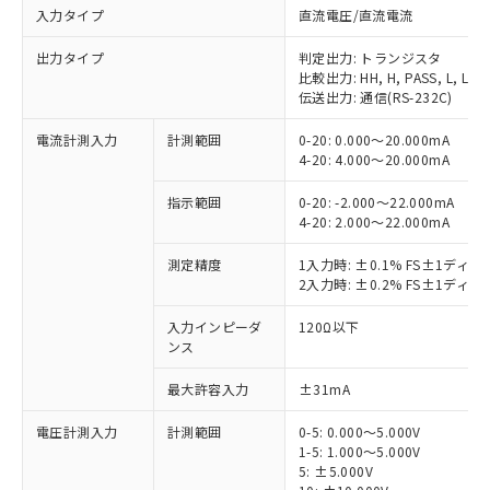
入力タイプ
直流電圧/直流電流
出力タイプ
判定出力: トランジスタ
比較出力: HH, H, PASS, L, LL
伝送出力: 通信(RS-232C)
電流計測入力
計測範囲
0-20: 0.000～20.000mA
4-20: 4.000～20.000mA
指示範囲
0-20: -2.000～22.000mA
4-20: 2.000～22.000mA
測定精度
1入力時: ±0.1% FS±1ディ
2入力時: ±0.2% FS±1ディ
入力インピーダ
120Ω以下
ンス
最大許容入力
±31mA
電圧計測入力
計測範囲
0-5: 0.000～5.000V
1-5: 1.000～5.000V
5: ±5.000V