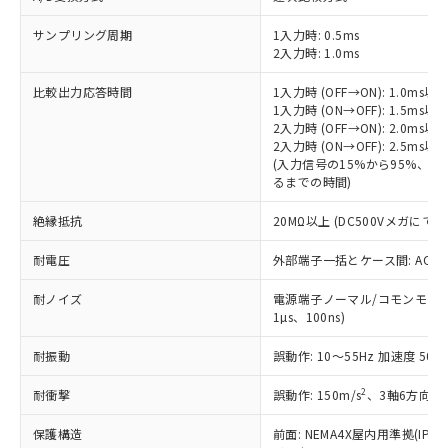
害物質有無と関係のない商品です。
当社制御機器事業取扱商品の中には、
「×」：最大均質材料含有率が中国RoHSの
仕入先様の事情により、非含有部品として
本サービスの対象外となる商品もある
サンプリング周期
1入力時: 0.5ms
基準値を超えていることを示します。
いたものが、含有品と判明した場合などや
当社は、これら貴社製品のうち、外国
ことをご了承ください。
2入力時: 1.0ms
「－」：未確認です。当社販売部門へお問
むを得ず変更することがあります。
為替および外国貿易法に定める商品
在庫状況および標準価格照会結果は、
い合わせください。
（以下｢規制貨物等」という）を輸出
比較出力応答時間
1入力時 (OFF→ON): 1.0ms以
記載している更新日時点での社内デー
*EU RoHS指令（10物質）：
または国外への提供する場合は、日本
1入力時 (ON→OFF): 1.5ms以
記
タに基づき作成されるものであり、閲
説明
鉛(Pb) 1000ppm以下、 水銀(Hg) 1000ppm以下、 カド
*中国RoHS10物質の基準値 (GB/T26572)：
2入力時 (OFF→ON): 2.0ms以
国政府の輸出許可(または役務取引許
号
覧された時点での実際の在庫および標
ミウム(Cd) 100ppm以下、
Pb(鉛) :1000ppm、 Hg(水銀) : 1000ppm、 Cd(カドミウ
2入力時 (ON→OFF): 2.5ms以
可)を取得するなどの必要な手続きを
六価クロム(Cr(Ⅵ)) 1000ppm以下、ポリ臭化ビフェニル
ム) : 100ppm、
準価格とは異なる場合があることをご
(入力信号の15%から95%、
類(PBB) 1000ppm以下、ポリ臭化ジフェニルエーテル類
Cr(Ⅵ)(六価クロム) : 1000ppm、 PBBs(ポリ臭化ビフェ
とります。
了承ください。
るまでの時間)
(PBDE) 1000ppm以下、フタル酸ビス(2-エチルヘキシ
○
一定数以上の在庫あり
ニル類) : 1000ppm、 PBDEs(ポリ臭化ジフェニルエーテ
当社は規制貨物を破棄する場合は、完
ル) (DEHP)(別名：DOP) 1000ppm以下、フタル酸ブチ
正式な納期状況および標準価格はお客
ル類) : 1000ppm、
ルベンジル（BBP） 1000ppm以下、フタル酸ジブチル
全に破砕するなど、違法に輸出されな
DBP(フタル酸ジブチル) : 1000ppm、 DIBP(フタル酸ジ
絶縁抵抗
様のお取引先、またはお客様担当のオ
20MΩ以上 (DC500Vメガにて)
（DBP） 1000ppm以下、フタル酸ジイソブチル
イソブチル) : 1000ppm、 BBP(フタル酸ブチルベンジ
△
一定数には満たないが在庫あり
いよう必要な手段を講じます。
ムロン制御機器販売店・当社販売員に
(DIBP) 1000ppm以下
ル) : 1000ppm、
当社は貴社製品を、核兵器、ミサイ
但し、RoHS指令で産業用監視および制御機器に対する
耐電圧
外部端子一括とケース間: AC2,30
DEHP(フタル酸ビス(2-エチルヘキシル)) : 1000ppm
ご相談ください。
適用除外項目は除く。
ル、化学兵器、生物兵器またはその他
－
在庫なし(最新の在庫状況につ
オムロン制御機器販売店や当社販売拠
フタル酸エステル類の４物質については閾値を超える意
耐ノイズ
武器並びにこれらの製造装置等に一切
電源端子ノーマル/コモンモード±
いては、お客様のお取引先、ま
図的な使用がないことを確認しています。
点は「
販売ネットワーク
」をご確認
※2 環境保護使用期限
1µs、100ns)
使用いたしません。
たはお客様担当のオムロン制御
ください。
当社は、貴社製品を第三者に販売する
機器販売店・当社販売員にご確
在庫状況および標準価格結果を当社の
耐振動
誤動作: 10～55Hz 加速度 50m/
※2 対応予定月
「ｅ」：有害物質（10物質）のすべてが基
場合は、上記1、2および3の内容を当
認ください)
事前の承諾なく第三者に漏洩または開
準値以下であることを示します。
該第三者に通知します。また当社は、
示しないようお願いします。
2
耐衝撃
誤動作: 150m/s
、3軸6方向 各
部品在庫の切り替え状況などにより、予定
「10」：通常の使用状況下において有害物
販売先および販売に係わる関係者が違
マイパーツ機能（部品リスト作成サー
空
受注生産機種、また在庫状況の
月が前後することがあります。
質が外部に漏えいし、環境に深刻な影響を
法に輸出するおそれがある場合は、取
ビス）をご利用いただくには、I-Web
保護構造
白
情報を公開していない機種
前面: NEMA4X屋内用準拠(IP66
及ぼさない年数を意味します。
り引きをいたしません。