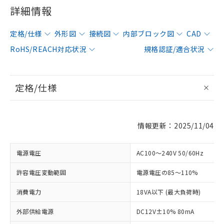
詳細情報
定格/仕様
外形図
接続図
内部ブロック図
CAD
RoHS/REACH対応状況
規格認証/適合状況
定格/仕様
情報更新：2025/11/04
電源電圧
AC100～240V 50/60Hz
許容電圧変動範囲
電源電圧の85～110%
消費電力
18VA以下 (最大負荷時)
外部供給電源
DC12V±10% 80mA