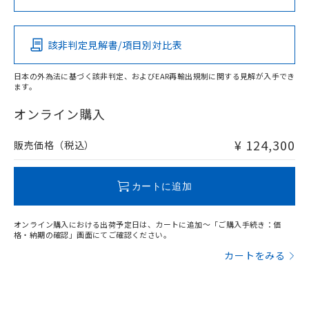
この製品の規格認証/適合状況ページへ
Pb
Hg
Cd
Cr(VI)
その他の認証はこちらのページからご検索ください
該非判定見解書/項目別対比表
X
O
O
O
日本の外為法に基づく該非判定、およびEAR再輸出規制に関する見解が入手でき
ます。
"対応済み"や非含有の記載がされた商品であっても、流通
在庫等で未対応品が混在する可能性があります。
オンライン購入
非含有品が必要な際は、弊社営業部門もしくは販売店へお
問い合わせください。
¥ 124,300
販売価格（税込）
この製品のRoHS/REACH対応状況ページへ
カートに追加
オンライン購入における出荷予定日は、カートに追加～「ご購入手続き：価
格・納期の確認」画面にてご確認ください。
カートをみる