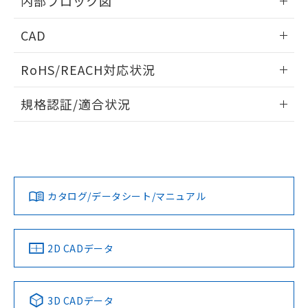
内部ブロック図
情報更新：2025/11/04
CAD
ログイン/会員登録いただくと、CADデータをダウンロー
RoHS/REACH対応状況
ドすることができます。
情報更新：2026/7/29
規格認証/適合状況
ログイン/会員登録
EU RoHS
注意事項・凡例
UL認証
CSA認証
CEマーキング
Yes
Yes
Yes
対応状況
対応予定月
※1
※2
ダウンロードデータをご利用いただく前に、以下を必ずお読
みください。
カタログ/データシート/マニュアル
対応済み
ソフトウェアの使用条件
LR型式承認
DNV型式承認
BV型式承認
KR型式承
（イギリス
（ノルウェー
（フランス
（韓国
船舶規格）
船舶規格）
船舶規格）
船舶規格
中国 RoHS
注意事項・凡例
2D CADデータ
端子配置
No
No
No
No
中国 RoHS表
※1 ※2
3D CADデータ