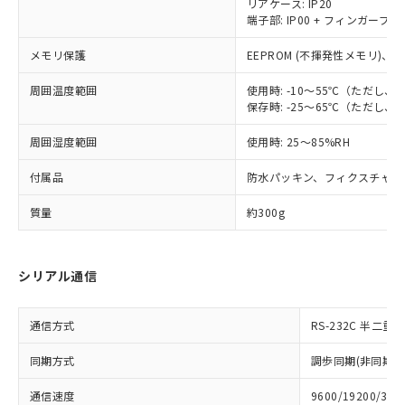
メンバーズにご登録されている必要が
リアケース: IP20
「－」：未確認です。当社販売部門へお問
端子部: IP00 + フィンガープロテ
あります。
い合わせください。
お客様が当ウェブサイト上で当社にご
※3 非含有証明書ダウンロード
メモリ保護
EEPROM (不揮発性メモリ)、書
登録された部品リストについて、当社
および当社の共同利用者が、当社の製
周囲温度範囲
使用時: -10～55℃（ただし
下記の非含有証明書をダウンロードするこ
品・サービスに関するお客様との取
保存時: -25～65℃（ただし
とができます。
合意する
キャンセル
引・商談に必要な範囲で利用すること
をご了承ください。
周囲湿度範囲
使用時: 25～85%RH
EU RoHS指令（10物質）の非含有証明書
※当社の共同利用者とは、
"個人情報
51物質の非含有証明書（当社基準）
の共同利用に関して"
の「1.共同利
付属品
防水パッキン、フィクスチャー
※本証明書は発行日時点で非含有を証明す
用者の範囲」に記載されている法人を
るもので、過去に遡って非含有を証明する
質量
指します。
約300g
ものではありません。
また、RoHS指令のフタル酸エステル類４
物質の対応では、対応完了までの期間は出
シリアル通信
荷製品に未対応品が混在することから備考
欄に対応日を記載しておりました。
既に当社にて対応品への在庫切替を完了
通信方式
RS-232C 半二重
していることから、特段のことがない限
り、2022年1月12日より割愛しておりま
同期方式
調歩同期(非同期式
す。
通信速度
9600/19200/384