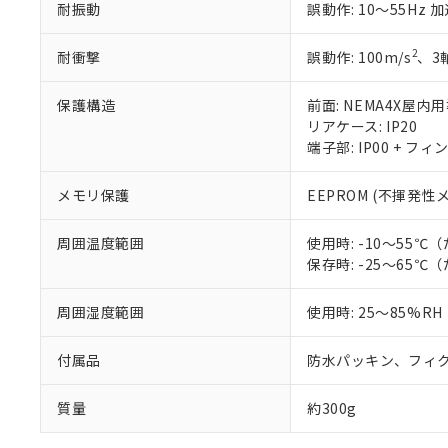
耐振動
誤動作: 10～55Hz 加
2
耐衝撃
誤動作: 100m/s
、3
保護構造
前面: NEMA4X屋内用
リアケース: IP20
端子部: IP00 + フィ
メモリ保護
EEPROM (不揮発性
周囲温度範囲
使用時: -10～55
保存時: -25～65
周囲湿度範囲
使用時: 25～85%RH
付属品
防水パッキン、フィ
質量
約300g