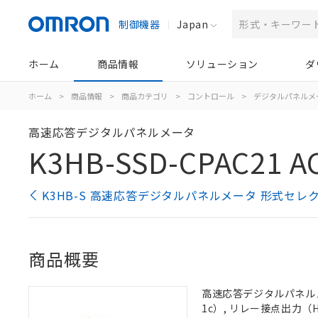
制御機器
Japan
ホーム
商品情報
ソリューション
ダ
ホーム
>
商品情報
>
商品カテゴリ
>
コントロール
>
デジタルパネルメ
高速応答デジタルパネルメータ
K3HB-SSD-CPAC21 A
K3HB-S 高速応答デジタルパネルメータ 形式セレ
商品概要
高速応答デジタルパネルメー
1c）, リレー接点出力（H