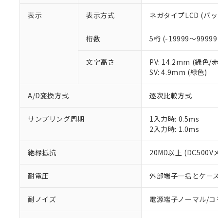
表示
表示方式
ネガタイプLCD (バ
桁数
5桁 (-19999～99999
文字高さ
PV: 14.2mm (緑色
SV: 4.9mm (緑色)
A/D変換方式
逐次比較方式
サンプリング周期
1入力時: 0.5ms
2入力時: 1.0ms
絶縁抵抗
20MΩ以上 (DC500
耐電圧
外部端子一括とケース間: 
耐ノイズ
電源端子ノーマル/コモ