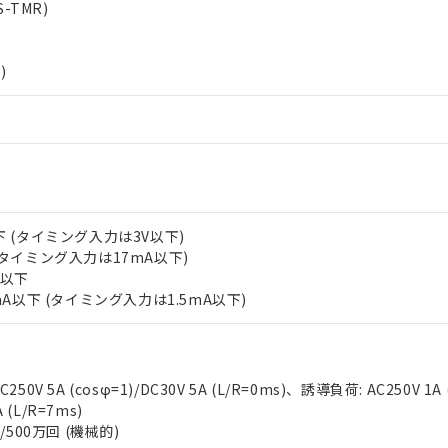
-TMR)
上の在庫あり
 1000ppm、 DIBP(フタル酸ジイソブチル) : 1000ppm、 BBP(フタル酸ブチルベンジル) :
品を、核兵器、ミサイル、化学兵器、生物兵器またはその他武器並
チルヘキシル)) : 1000ppm
況および標準価格はお客様のお取引先、またはお客様担当のオムロ
用いたしません。
ご相談ください。
は満たないが在庫あり
製品を第三者に販売する場合は、上記1、2および3の内容を当該第
)
機器販売店や当社販売拠点は「
販売ネットワーク
」をご確認くだ
販売先および販売に係わる関係者が違法に輸出するおそれがある場
用期限
び標準価格結果を当社の事前の承諾なく第三者に漏洩または開示し
え状況などにより、予定月が前後することがあります。
(最新の在庫状況については、お客様のお取引先、またはお客様担当
（10物質）のすべてが基準値以下であることを示します。
店・当社販売員にご確認ください)
能（部品リスト作成サービス）をご利用いただくには、I-Webメン
使用状況下において有害物質が外部に漏えいし、環境に深刻な影響を
あります。
機種、また在庫状況の情報を公開していない機種
ェブサイト上で当社にご登録された部品リストについて、当社およ
書ダウンロード
す。当社販売部門へお問い合わせください。
品・サービスに関するお客様との取引・商談に必要な範囲で利用す
合意する
キャンセル
書をダウンロードすることができます。
下 (タイミング入力は3V以下)
利用者とは、
"個人情報の共同利用に関して"
の「1.共同利用者の
 (タイミング入力は17mA以下)
します。
10物質）の非含有証明書
V以下
明書（当社基準）
1mA以下 (タイミング入力は1.5mA以下)
日時点で非含有を証明するもので、過去に遡って非含有を証明するも
令のフタル酸エステル類４物質の対応では、対応完了までの期間は出
備考欄に対応日を記載しておりました。
品への在庫切替を完了していることから、特段のことがない限り、20
50V 5A (cosφ=1)/DC30V 5A (L/R=0ms)、誘導負荷: AC250V 1A
す。
A (L/R=7ms)
/500万回 (機械的)