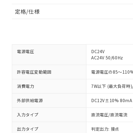
定格/仕様
電源電圧
DC24V
AC24V 50/60Hz
許容電圧変動範囲
電源電圧の85～110
消費電力
7W以下 (最大負荷時)
外部供給電源
DC12V±10% 80mA
入力タイプ
直流電圧/直流電流
出力タイプ
判定出力: 接点