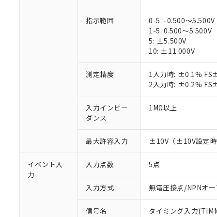
指示範囲
0-5: -0.500～5.500V
1-5: 0.500～5.500V
5: ±5.500V
10: ±11.000V
※1 対応状況
測定精度
1入力時: ±0.1% 
2入力時: ±0.2% 
対応済み：EU
対応予定：EU R
入力インピー
1MΩ以上
対応予定なし：EU
ダンス
調査・確認中：EU
ご利用条件
非該当品：ライセ
※1 中国RoHS
最大許容入力
±10V（±10V設定時
仕入先様の事情に
があります。
以下の条件をお読
「○」：最大均質
イベント入
入力点数
5点
「×」：最大均質
本サービスは
当社は、これ
*EU RoHS指令（10物
力
「－」：未確認で
鉛(Pb) 1000ppm以下、
くものです。
う）を輸出ま
入力方式
無電圧接点/NPNオ
記
説明
六価クロム(Cr(Ⅵ)) 1
当社制御機器
などの必要な
フタル酸ビス(2-エチルヘ
号
*中国RoHS10物質の基準値 
ル（DBP） 1000ppm
在庫状況およ
当社は規制貨
Pb(鉛) :1000ppm、 Hg
但し、RoHS指令で産
信号名
タイミング入力(TIMM
のであり、閲
ます。
Cr(Ⅵ)(六価クロム) : 
フタル酸エステル類の４