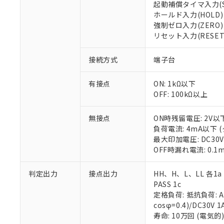
起動補償タイマ入力(S
○
一定数以
DBP(フタル酸ジブチル) :
い。
当社は貴社製
DEHP(フタル酸ビス(2-エ
ホールド入力(HOLD)
正式な納期状
置等に一切使
強制ゼロ入力(ZERO)
当社販売員に
※2 対応予定月
△
一定数に
当社は、貴社
リセット入力(RESET
オムロン制御
また当社は、
※2 環境保護使
在庫状況およ
部品在庫の切り替
たしません。
－
在庫なし
す。
接続方式
端子台
「ｅ」：有害物質
機器販売
マイパーツ機
「10」：通常の
ている必要が
味します。
有接点
ON: 1kΩ以下
空
受注生産
お客様が当ウ
※3 非含有証明
「－」：未確認で
OFF: 100kΩ以上
白
が、当社の製
さい。
下記の非含有証明
無接点
ON時残留電圧: 2V以
※当社の共同
負荷電流: 4mA以下
いる法人を指
EU RoHS指令（
最大印加電圧: DC30
51物質の非含有証
OFF時漏れ電流: 0.
※本証明書は発行
また、RoHS指
判定出力
接点出力
HH、H、L、LL 各1a
混在することから
PASS 1c
既に当社にて対応
定格負荷: 抵抗負荷: AC2
り割愛しておりま
cosφ=0.4)/DC30V 1
寿命: 10万回 (電気的)