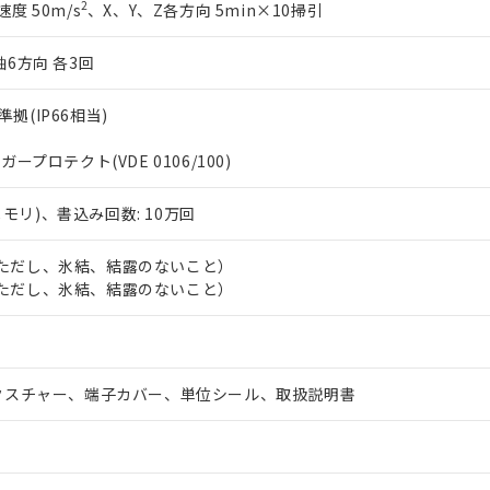
2
速度 50m/s
、X、Y、Z各方向 5min×10掃引
軸6方向 各3回
準拠(IP66相当)
ンガープロテクト(VDE 0106/100)
メモリ)、書込み回数: 10万回
℃（ただし、氷結、結露のないこと）
℃（ただし、氷結、結露のないこと）
クスチャー、端子カバー、単位シール、取扱説明書