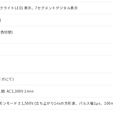
ックライトLED) 表示、7セグメントデジタル表示
)
/赤色切替)
Vメガにて)
AC2,300V 1min
ンモード±1,500V (立ち上がり1nsの方形波、パルス幅1µs、100n