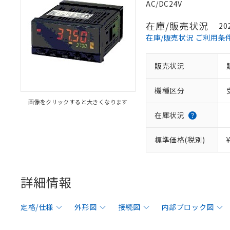
AC/DC24V
在庫/販売状況
20
在庫/販売状況 ご利用条
販売状況
機種区分
画像をクリックすると大きくなります
在庫状況
標準価格(税別)
詳細情報
定格/仕様
外形図
接続図
内部ブロック図