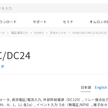
ウンロード
サポート
セミナ
オムロンの
ータ
>
電圧/電流入力
>
K3HB-S
>
形式セレクタ
>
K3HB-SSD-CPAC21 AC/DC24
C/DC24
クタ
日本語
English
タ, 直流電圧/電流入力, 外部供給電源（DC12V）, リレー接点出力
H、H、L、LL 各1a）, イベント入力: 5点（無電圧/NPN）, 端子台タ