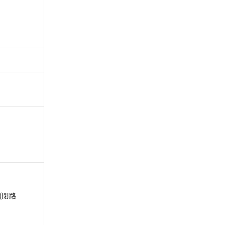
 1000ppm、
びにこれらの製造装
ン制御機器販売店・
三者に通知します。
さい。
合は、取り引きをい
ないようお願いしま
のオムロン制御
バーズにご登録され
及ぼさない年数を意
び当社の共同利用者
ることをご了承くだ
範囲」に記載されて
のではありません。
荷製品に未対応品が
22年1月12日よ
 (閉路