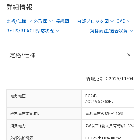
詳細情報
定格/仕様
外形図
接続図
内部ブロック図
CAD
RoHS/REACH対応状況
規格認証/適合状況
定格/仕様
情報更新：2025/11/04
電源電圧
DC24V
AC24V 50/60Hz
許容電圧変動範囲
電源電圧の85～110%
消費電力
7W以下 (最大負荷時)/11VA以
外部供給電源
DC12V±10% 80mA