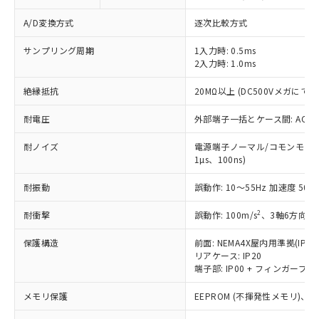
当社は貴社製品を、核兵器、ミサイ
但し、RoHS指令で産業用監視および制御機器に対する
DEHP(フタル酸ビス(2-エチルヘキシル)) : 1000ppm
ご相談ください。
適用除外項目は除く。
A/D変換方式
逐次比較方式
ル、化学兵器、生物兵器またはその他
－
在庫なし(最新の在庫状況につ
オムロン制御機器販売店や当社販売拠
フタル酸エステル類の４物質については閾値を超える意
武器並びにこれらの製造装置等に一切
いては、お客様のお取引先、ま
図的な使用がないことを確認しています。
点は「
販売ネットワーク
」をご確認
※2 環境保護使用期限
サンプリング周期
1入力時: 0.5ms
使用いたしません。
たはお客様担当のオムロン制御
ください。
2入力時: 1.0ms
当社は、貴社製品を第三者に販売する
機器販売店・当社販売員にご確
在庫状況および標準価格結果を当社の
※2 対応予定月
「ｅ」：有害物質（10物質）のすべてが基
場合は、上記1、2および3の内容を当
認ください)
事前の承諾なく第三者に漏洩または開
絶縁抵抗
20MΩ以上 (DC500Vメガにて)
準値以下であることを示します。
該第三者に通知します。また当社は、
示しないようお願いします。
部品在庫の切り替え状況などにより、予定
「10」：通常の使用状況下において有害物
販売先および販売に係わる関係者が違
マイパーツ機能（部品リスト作成サー
耐電圧
外部端子一括とケース間: AC2,30
空
受注生産機種、また在庫状況の
月が前後することがあります。
質が外部に漏えいし、環境に深刻な影響を
法に輸出するおそれがある場合は、取
ビス）をご利用いただくには、I-Web
白
情報を公開していない機種
及ぼさない年数を意味します。
り引きをいたしません。
耐ノイズ
電源端子ノーマル/コモンモード±
メンバーズにご登録されている必要が
「－」：未確認です。当社販売部門へお問
1µs、100ns)
あります。
い合わせください。
お客様が当ウェブサイト上で当社にご
※3 非含有証明書ダウンロード
耐振動
誤動作: 10～55Hz 加速度 50m/
登録された部品リストについて、当社
および当社の共同利用者が、当社の製
2
耐衝撃
誤動作: 100m/s
、3軸6方向 各
下記の非含有証明書をダウンロードするこ
品・サービスに関するお客様との取
とができます。
合意する
キャンセル
引・商談に必要な範囲で利用すること
保護構造
前面: NEMA4X屋内用準拠(IP66
をご了承ください。
リアケース: IP20
EU RoHS指令（10物質）の非含有証明書
※当社の共同利用者とは、
"個人情報
端子部: IP00 + フィンガープロテ
51物質の非含有証明書（当社基準）
の共同利用に関して"
の「1.共同利
※本証明書は発行日時点で非含有を証明す
メモリ保護
EEPROM (不揮発性メモリ)、書
用者の範囲」に記載されている法人を
るもので、過去に遡って非含有を証明する
指します。