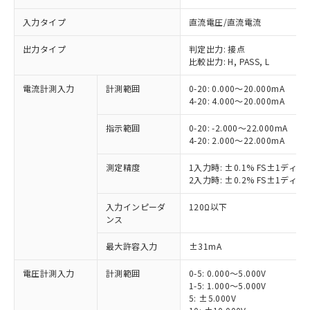
入力タイプ
直流電圧/直流電流
出力タイプ
判定出力: 接点
比較出力: H, PASS, L
電流計測入力
計測範囲
0-20: 0.000～20.000mA
4-20: 4.000～20.000mA
指示範囲
0-20: -2.000～22.000mA
4-20: 2.000～22.000mA
測定精度
1入力時: ±0.1% FS±1ディ
2入力時: ±0.2% FS±1ディ
入力インピーダ
120Ω以下
ンス
最大許容入力
±31mA
電圧計測入力
計測範囲
0-5: 0.000～5.000V
1-5: 1.000～5.000V
5: ±5.000V