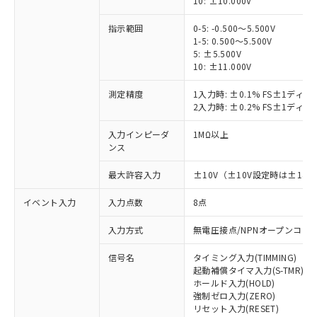
10: ±10.000V
指示範囲
0-5: -0.500～5.500V
1-5: 0.500～5.500V
5: ±5.500V
10: ±11.000V
測定精度
1入力時: ±0.1% FS±1ディ
2入力時: ±0.2% FS±1ディ
入力インピーダ
1MΩ以上
ンス
最大許容入力
±10V（±10V設定時は±14.5
イベント入力
入力点数
8点
入力方式
無電圧接点/NPNオープンコレ
※1 対応状況
信号名
タイミング入力(TIMMING)
対応済み：EU RoHS指令（10物質）の
起動補償タイマ入力(S-TMR)
非含有に対応した製品が提供可能な商品で
ホールド入力(HOLD)
強制ゼロ入力(ZERO)
す。
リセット入力(RESET)
対応予定：EU RoHS指令（10物質）の非含