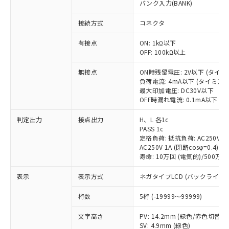
バンク入力(BANK)
ご利用条件
有に対応した製品に切り替える予定のある
商品です。
接続方式
コネクタ
対応予定なし：EU RoHS指令（10物質）の
以下の条件をお読みいただき、同意のうえ
非含有に非対応の商品で、対応品を出す予
有接点
ON: 1kΩ以下
ご利用ください。
定はありません。
OFF: 100kΩ以上
調査・確認中：EU RoHS指令（10物質）の
本サービスは、当社制御機器事業取扱
※1 中国RoHS○×表
非含有の対応状況を調査中または確認中の
無接点
ON時残留電圧: 2V以下 (タイ
商品の当社在庫状況および標準価格
負荷電流: 4mA以下 (タイミン
商品です。
(税抜)を提供させていただくもので
最大印加電圧: DC30V以下
「○」：最大均質材料含有率が中国RoHSの
非該当品：ライセンス料など無形物で、有
す。
OFF時漏れ電流: 0.1mA以下 
基準値以下であることを示します。
害物質有無と関係のない商品です。
当社制御機器事業取扱商品の中には、
「×」：最大均質材料含有率が中国RoHSの
仕入先様の事情により、非含有部品として
判定出力
接点出力
H、L 各1c
本サービスの対象外となる商品もある
基準値を超えていることを示します。
いたものが、含有品と判明した場合などや
当社は、これら貴社製品のうち、外国
PASS 1c
ことをご了承ください。
「－」：未確認です。当社販売部門へお問
むを得ず変更することがあります。
定格負荷: 抵抗負荷: AC250V 5A 
為替および外国貿易法に定める商品
在庫状況および標準価格照会結果は、
い合わせください。
AC250V 1A (閉路cosφ=0.4)/DC
（以下｢規制貨物等」という）を輸出
記載している更新日時点での社内デー
寿命: 10万回 (電気的)/500万回
*EU RoHS指令（10物質）：
または国外への提供する場合は、日本
記
タに基づき作成されるものであり、閲
説明
鉛(Pb) 1000ppm以下、 水銀(Hg) 1000ppm以下、 カド
*中国RoHS10物質の基準値 (GB/T26572)：
国政府の輸出許可(または役務取引許
号
覧された時点での実際の在庫および標
ミウム(Cd) 100ppm以下、
Pb(鉛) :1000ppm、 Hg(水銀) : 1000ppm、 Cd(カドミウ
表示
表示方式
ネガタイプLCD (バックライト
可)を取得するなどの必要な手続きを
六価クロム(Cr(Ⅵ)) 1000ppm以下、ポリ臭化ビフェニル
ム) : 100ppm、
準価格とは異なる場合があることをご
類(PBB) 1000ppm以下、ポリ臭化ジフェニルエーテル類
Cr(Ⅵ)(六価クロム) : 1000ppm、 PBBs(ポリ臭化ビフェ
とります。
了承ください。
桁数
5桁 (-19999～99999)
(PBDE) 1000ppm以下、フタル酸ビス(2-エチルヘキシ
○
一定数以上の在庫あり
ニル類) : 1000ppm、 PBDEs(ポリ臭化ジフェニルエーテ
当社は規制貨物を破棄する場合は、完
ル) (DEHP)(別名：DOP) 1000ppm以下、フタル酸ブチ
正式な納期状況および標準価格はお客
ル類) : 1000ppm、
ルベンジル（BBP） 1000ppm以下、フタル酸ジブチル
全に破砕するなど、違法に輸出されな
DBP(フタル酸ジブチル) : 1000ppm、 DIBP(フタル酸ジ
文字高さ
PV: 14.2mm (緑色/赤色切替)
様のお取引先、またはお客様担当のオ
（DBP） 1000ppm以下、フタル酸ジイソブチル
イソブチル) : 1000ppm、 BBP(フタル酸ブチルベンジ
△
一定数には満たないが在庫あり
いよう必要な手段を講じます。
SV: 4.9mm (緑色)
ムロン制御機器販売店・当社販売員に
(DIBP) 1000ppm以下
ル) : 1000ppm、