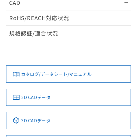
CAD
ログイン/会員登録いただくと、CADデータをダウンロー
RoHS/REACH対応状況
ドすることができます。
情報更新：2026/7/29
規格認証/適合状況
ログイン/会員登録
EU RoHS
注意事項・凡例
UL認証
CSA認証
CEマーキング
Yes
Yes
Yes
対応状況
対応予定月
※1
※2
ダウンロードデータをご利用いただく前に、以下を必ずお読
みください。
カタログ/データシート/マニュアル
対応済み
ソフトウェアの使用条件
LR型式承認
DNV型式承認
BV型式承認
KR型式承
（イギリス
（ノルウェー
（フランス
（韓国
船舶規格）
船舶規格）
船舶規格）
船舶規格
中国 RoHS
注意事項・凡例
2D CADデータ
端子配置
No
No
No
No
中国 RoHS表
※1 ※2
3D CADデータ
この製品の規格認証/適合状況ページへ
Pb
Hg
Cd
Cr(VI)
その他の認証はこちらのページからご検索ください