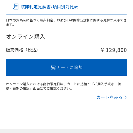
該非判定見解書/項目別対比表
X
O
X
O
日本の外為法に基づく該非判定、およびEAR再輸出規制に関する見解が入手でき
ます。
"対応済み"や非含有の記載がされた商品であっても、流通
在庫等で未対応品が混在する可能性があります。
オンライン購入
非含有品が必要な際は、弊社営業部門もしくは販売店へお
問い合わせください。
¥ 129,800
販売価格（税込）
この製品のRoHS/REACH対応状況ページへ
カートに追加
オンライン購入における出荷予定日は、カートに追加～「ご購入手続き：価
格・納期の確認」画面にてご確認ください。
カートをみる