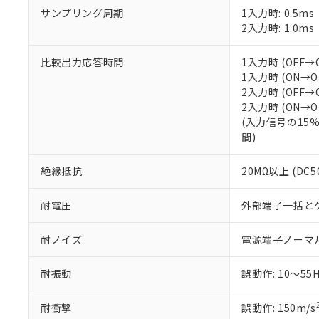
サンプリング周期
1入力時: 0.5ms
2入力時: 1.0ms
比較出力応答時間
1入力時 (OFF→O
1入力時 (ON→OF
2入力時 (OFF→O
2入力時 (ON→OF
(入力信号の15
間)
絶縁抵抗
20MΩ以上 (DC
耐電圧
外部端子一括とケース
耐ノイズ
電源端子ノーマル/
耐振動
誤動作: 10～55H
耐衝撃
誤動作: 150m/s