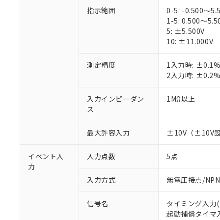
指示範囲
0-5: -0.500～5.
1-5: 0.500～5.5
5: ±5.500V
10: ±11.000V
測定精度
1入力時: ±0.
※1 対応状況
2入力時: ±0.
対応済み：EU
入力インピーダン
1MΩ以上
対応予定：EU R
ス
対応予定なし：EU
調査・確認中：EU
ご利用条件
最大許容入力
±10V（±10V
非該当品：ライセ
※1 中国RoHS
仕入先様の事情に
があります。
イベント入
入力点数
5点
以下の条件をお読
「○」：最大均質
力
「×」：最大均質
本サービスは
当社は、これ
*EU RoHS指令（10物
入力方式
無電圧接点/NP
「－」：未確認で
鉛(Pb) 1000ppm以下、
くものです。
う）を輸出ま
記
説明
六価クロム(Cr(Ⅵ)) 1
当社制御機器
などの必要な
フタル酸ビス(2-エチルヘ
号
信号名
*中国RoHS10物質の基準値 
タイミング入力(T
ル（DBP） 1000ppm
在庫状況およ
当社は規制貨
Pb(鉛) :1000ppm、 Hg
但し、RoHS指令で産
起動補償タイマ入力
のであり、閲
ます。
Cr(Ⅵ)(六価クロム) : 
フタル酸エステル類の４