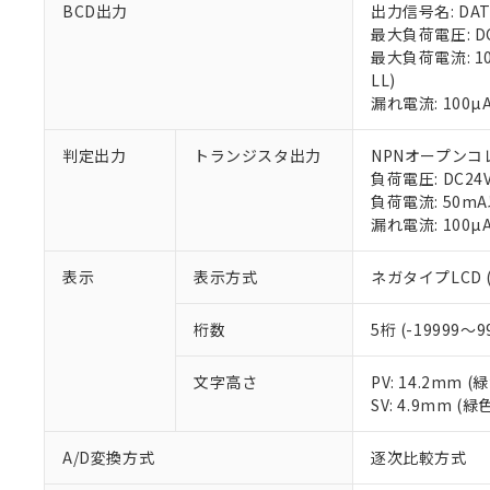
BCD出力
出力信号名: DATA, 
最大負荷電圧: D
最大負荷電流: 10mA 
LL)
漏れ電流: 100µ
判定出力
トランジスタ出力
NPNオープンコ
負荷電圧: DC24
負荷電流: 50m
漏れ電流: 100µ
表示
表示方式
ネガタイプLCD
桁数
5桁 (-19999～9
文字高さ
PV: 14.2mm 
SV: 4.9mm (緑
A/D変換方式
逐次比較方式