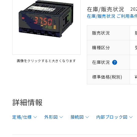
在庫/販売状況
20
在庫/販売状況 ご利用条
販売状況
機種区分
画像をクリックすると大きくなります
在庫状況
標準価格(税別)
詳細情報
定格/仕様
外形図
接続図
内部ブロック図