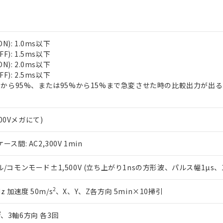
N): 1.0ms以下
F): 1.5ms以下
N): 2.0ms以下
F): 2.5ms以下
%から95%、または95%から15%まで急変させた時の比較出力が出
500Vメガにて)
間: AC2,300V 1min
コモンモード±1,500V (立ち上がり1nsの方形波、パルス幅1µs、10
2
z 加速度 50m/s
、X、Y、Z各方向 5min×10掃引
2
、3軸6方向 各3回