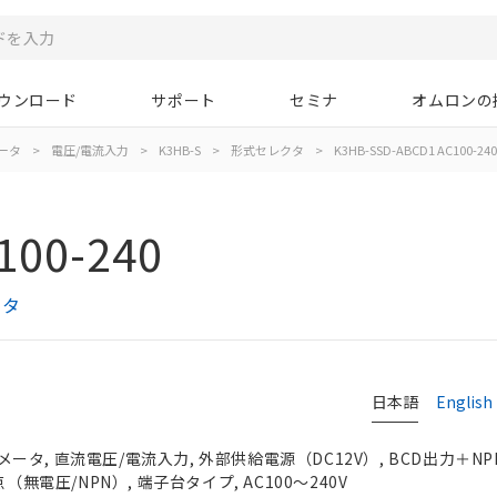
ウンロード
サポート
セミナ
オムロンの
ータ
>
電圧/電流入力
>
K3HB-S
>
形式セレクタ
>
K3HB-SSD-ABCD1 AC100-240
100-240
クタ
日本語
English
タ, 直流電圧/電流入力, 外部供給電源（DC12V）, BCD出力＋N
（無電圧/NPN）, 端子台タイプ, AC100～240V