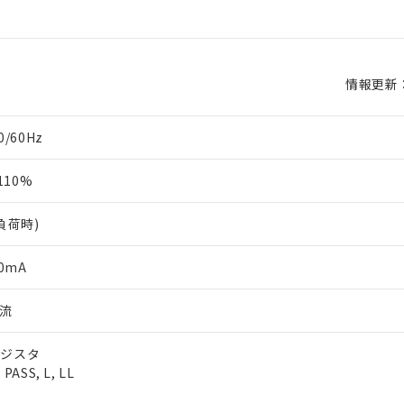
情報更新：2
0/60Hz
10%
負荷時)
0mA
流
ンジスタ
PASS, L, LL