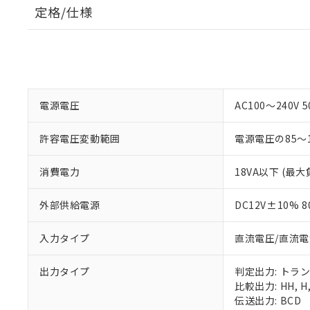
定格/仕様
電源電圧
AC100～240V 5
許容電圧変動範囲
電源電圧の85～1
消費電力
18VA以下 (最大
外部供給電源
DC12V±10% 8
入力タイプ
直流電圧/直流電
出力タイプ
判定出力: トラ
比較出力: HH, H, 
伝送出力: BCD