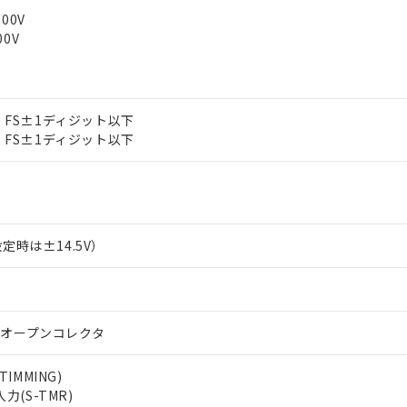
500V
00V
1% FS±1ディジット以下
2% FS±1ディジット以下
 RoHS指令（10物質）の非含有に対応した製品が提供可能な商品です
oHS指令（10物質）の非含有に対応した製品に切り替える予定のある
 RoHS指令（10物質）の非含有に非対応の商品で、対応品を出す予
 RoHS指令（10物質）の非含有の対応状況を調査中または確認中の
設定時は±14.5V）
ンス料など無形物で、有害物質有無と関係のない商品です。
○×表
より、非含有部品としていたものが、含有品と判明した場合などやむ
みいただき、同意のうえご利用ください。
材料含有率が中国RoHSの基準値以下であることを示します。
材料含有率が中国RoHSの基準値を超えていることを示します。
、当社制御機器事業取扱商品の当社在庫状況および標準価格(税抜)
ら貴社製品のうち、外国為替および外国貿易法に定める商品（以下｢
質）：
Nオープンコレクタ
す。当社販売部門へお問い合わせください。
 水銀(Hg) 1000ppm以下、 カドミウム(Cd) 100ppm以下、
たは国外への提供する場合は、日本国政府の輸出許可(または役務取
000ppm以下、ポリ臭化ビフェニル類(PBB) 1000ppm以下、ポリ臭化ジフェニルエーテル類(P
事業取扱商品の中には、本サービスの対象外となる商品もあること
手続きをとります。
キシル) (DEHP)(別名：DOP) 1000ppm以下、フタル酸ブチルベンジル（BBP） 100
(GB/T26572)：
IMMING)
以下、フタル酸ジイソブチル (DIBP) 1000ppm以下
び標準価格照会結果は、記載している更新日時点での社内データに
物を破棄する場合は、完全に破砕するなど、違法に輸出されないよ
(水銀) : 1000ppm、 Cd(カドミウム) : 100ppm、
業用監視および制御機器に対する適用除外項目は除く。
(S-TMR)
覧された時点での実際の在庫および標準価格とは異なる場合がある
1000ppm、 PBBs(ポリ臭化ビフェニル類) : 1000ppm、 PBDEs(ポリ臭化ジフェニルエーテル類
物質については閾値を超える意図的な使用がないことを確認しています。