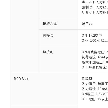
ホールド入力(HO
○
一定数以
DBP(フタル酸ジブチル) :
い。
当社は貴社製
DEHP(フタル酸ビス(2-エ
強制ゼロ入力(ZE
正式な納期状
置等に一切使
リセット入力(RE
当社販売員に
※2 対応予定月
△
一定数に
当社は、貴社
オムロン制御
また当社は、
※2 環境保護使
在庫状況およ
接続方式
端子台
部品在庫の切り替
たしません。
－
在庫なし
す。
「ｅ」：有害物質
機器販売
マイパーツ機
「10」：通常の
有接点
ON: 1kΩ以下
ている必要が
味します。
OFF: 100kΩ以上
空
受注生産
お客様が当ウ
※3 非含有証明
「－」：未確認で
白
が、当社の製
無接点
ON時残留電圧: 
さい。
下記の非含有証明
負荷電流: 4mA
※当社の共同
最大印加電圧: D
いる法人を指
EU RoHS指令（
OFF時漏れ電流:
51物質の非含有証
※本証明書は発行
BCD入力
負論理
また、RoHS指
入力信号: 無電圧接
混在することから
入力電流: 10mA
既に当社にて対応
ON電圧: 1.5V以
り割愛しておりま
OFF電圧: 3V以