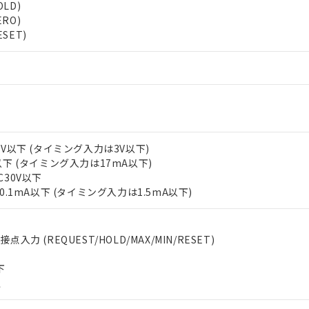
LD)
上の在庫あり
 1000ppm、 DIBP(フタル酸ジイソブチル) : 1000ppm、 BBP(フタル酸ブチルベンジル) :
品を、核兵器、ミサイル、化学兵器、生物兵器またはその他武器並
チルヘキシル)) : 1000ppm
RO)
況および標準価格はお客様のお取引先、またはお客様担当のオムロ
用いたしません。
SET)
ご相談ください。
は満たないが在庫あり
製品を第三者に販売する場合は、上記1、2および3の内容を当該第
機器販売店や当社販売拠点は「
販売ネットワーク
」をご確認くだ
販売先および販売に係わる関係者が違法に輸出するおそれがある場
用期限
び標準価格結果を当社の事前の承諾なく第三者に漏洩または開示し
え状況などにより、予定月が前後することがあります。
(最新の在庫状況については、お客様のお取引先、またはお客様担当
（10物質）のすべてが基準値以下であることを示します。
店・当社販売員にご確認ください)
能（部品リスト作成サービス）をご利用いただくには、I-Webメン
使用状況下において有害物質が外部に漏えいし、環境に深刻な影響を
あります。
機種、また在庫状況の情報を公開していない機種
ェブサイト上で当社にご登録された部品リストについて、当社およ
書ダウンロード
す。当社販売部門へお問い合わせください。
品・サービスに関するお客様との取引・商談に必要な範囲で利用す
合意する
キャンセル
2V以下 (タイミング入力は3V以下)
書をダウンロードすることができます。
以下 (タイミング入力は17mA以下)
利用者とは、
"個人情報の共同利用に関して"
の「1.共同利用者の
C30V以下
します。
10物質）の非含有証明書
 0.1mA以下 (タイミング入力は1.5mA以下)
明書（当社基準）
日時点で非含有を証明するもので、過去に遡って非含有を証明するも
令のフタル酸エステル類４物質の対応では、対応完了までの期間は出
点入力 (REQUEST/HOLD/MAX/MIN/RESET)
備考欄に対応日を記載しておりました。
品への在庫切替を完了していることから、特段のことがない限り、20
下
す。
上