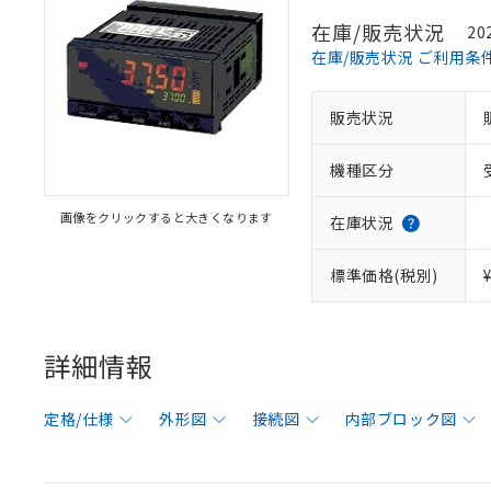
在庫/販売状況
20
在庫/販売状況 ご利用条
販売状況
機種区分
画像をクリックすると大きくなります
在庫状況
標準価格(税別)
詳細情報
定格/仕様
外形図
接続図
内部ブロック図