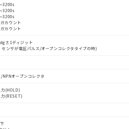
～3200s
～3200s
～3200s
4ギガカウント
4ギガカウント
 rdg±1ディジット
℃、センサが電圧パルス/オープンコレクタタイプの時)
 RoHS指令（10物質）の非含有に対応した製品が提供可能な商品です
oHS指令（10物質）の非含有に対応した製品に切り替える予定のある
 RoHS指令（10物質）の非含有に非対応の商品で、対応品を出す予
 RoHS指令（10物質）の非含有の対応状況を調査中または確認中の
/NPNオープンコレクタ
ンス料など無形物で、有害物質有無と関係のない商品です。
○×表
より、非含有部品としていたものが、含有品と判明した場合などやむ
(HOLD)
みいただき、同意のうえご利用ください。
材料含有率が中国RoHSの基準値以下であることを示します。
(RESET)
材料含有率が中国RoHSの基準値を超えていることを示します。
、当社制御機器事業取扱商品の当社在庫状況および標準価格(税抜)
ら貴社製品のうち、外国為替および外国貿易法に定める商品（以下｢
質）：
す。当社販売部門へお問い合わせください。
 水銀(Hg) 1000ppm以下、 カドミウム(Cd) 100ppm以下、
たは国外への提供する場合は、日本国政府の輸出許可(または役務取
000ppm以下、ポリ臭化ビフェニル類(PBB) 1000ppm以下、ポリ臭化ジフェニルエーテル類(P
事業取扱商品の中には、本サービスの対象外となる商品もあること
手続きをとります。
キシル) (DEHP)(別名：DOP) 1000ppm以下、フタル酸ブチルベンジル（BBP） 100
(GB/T26572)：
以下、フタル酸ジイソブチル (DIBP) 1000ppm以下
び標準価格照会結果は、記載している更新日時点での社内データに
物を破棄する場合は、完全に破砕するなど、違法に輸出されないよ
(水銀) : 1000ppm、 Cd(カドミウム) : 100ppm、
以下
業用監視および制御機器に対する適用除外項目は除く。
覧された時点での実際の在庫および標準価格とは異なる場合がある
1000ppm、 PBBs(ポリ臭化ビフェニル類) : 1000ppm、 PBDEs(ポリ臭化ジフェニルエーテル類
物質については閾値を超える意図的な使用がないことを確認しています。