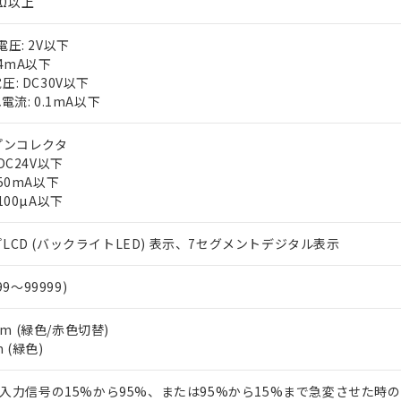
0kΩ以上
上の在庫あり
 1000ppm、 DIBP(フタル酸ジイソブチル) : 1000ppm、 BBP(フタル酸ブチルベンジル) :
品を、核兵器、ミサイル、化学兵器、生物兵器またはその他武器並
チルヘキシル)) : 1000ppm
況および標準価格はお客様のお取引先、またはお客様担当のオムロ
用いたしません。
圧: 2V以下
ご相談ください。
は満たないが在庫あり
製品を第三者に販売する場合は、上記1、2および3の内容を当該第
4mA以下
機器販売店や当社販売拠点は「
販売ネットワーク
」をご確認くだ
販売先および販売に係わる関係者が違法に輸出するおそれがある場
用期限
: DC30V以下
び標準価格結果を当社の事前の承諾なく第三者に漏洩または開示し
え状況などにより、予定月が前後することがあります。
(最新の在庫状況については、お客様のお取引先、またはお客様担当
電流: 0.1mA以下
（10物質）のすべてが基準値以下であることを示します。
店・当社販売員にご確認ください)
能（部品リスト作成サービス）をご利用いただくには、I-Webメン
使用状況下において有害物質が外部に漏えいし、環境に深刻な影響を
あります。
プンコレクタ
機種、また在庫状況の情報を公開していない機種
ェブサイト上で当社にご登録された部品リストについて、当社およ
DC24V以下
書ダウンロード
す。当社販売部門へお問い合わせください。
品・サービスに関するお客様との取引・商談に必要な範囲で利用す
50mA以下
合意する
キャンセル
100µA以下
書をダウンロードすることができます。
利用者とは、
"個人情報の共同利用に関して"
の「1.共同利用者の
します。
10物質）の非含有証明書
LCD (バックライトLED) 表示、7セグメントデジタル表示
明書（当社基準）
日時点で非含有を証明するもので、過去に遡って非含有を証明するも
99～99999)
令のフタル酸エステル類４物質の対応では、対応完了までの期間は出
備考欄に対応日を記載しておりました。
2mm (緑色/赤色切替)
品への在庫切替を完了していることから、特段のことがない限り、20
m (緑色)
す。
 (入力信号の15%から95%、または95%から15%まで急変させた時