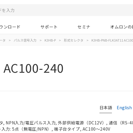
ウンロード
サポート
セミナ
オムロンの
ータ
>
パルス信号入力
>
K3HB-P
>
形式セレクタ
>
K3HB-PNB-FLK3AT11 AC100
 AC100-240
日本語
English
NPN入力/電圧パルス入力, 外部供給電源（DC12V）, 通信（RS-48
力: 5点（無電圧/NPN）, 端子台タイプ, AC100～240V