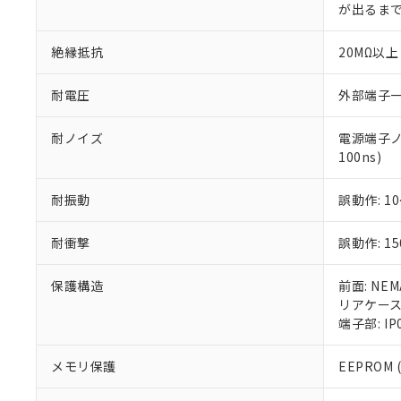
が出るまで
絶縁抵抗
20MΩ以上
耐電圧
外部端子一括
耐ノイズ
電源端子ノ
100ns)
耐振動
誤動作: 10
耐衝撃
誤動作: 15
保護構造
前面: NE
リアケース:
端子部: IP
メモリ保護
EEPROM