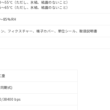
-10～55℃（ただし、氷結、結露のないこと）
-25～65℃（ただし、氷結、結露のないこと）
5～85%RH
キン、フィクスチャー、端子カバー、単位シール、取扱説明書
半二重
同期式)
0/38400 bps