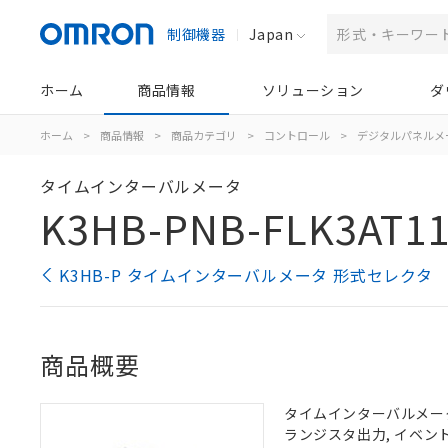
制御機器
Japan
ホーム
商品情報
ソリューション
ダ
ホーム
>
商品情報
>
商品カテゴリ
>
コントロール
>
デジタルパネルメ
タイムインターバルメータ
K3HB-PNB-FLK3AT11
K3HB-P タイムインターバルメータ 形式セレクタ
商品概要
タイムインターバルメータ, 
ランジスタ出力, イベント入