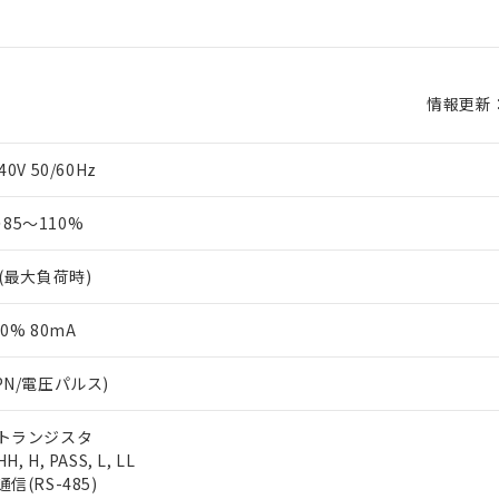
情報更新：2
0V 50/60Hz
85～110%
 (最大負荷時)
0% 80mA
PN/電圧パルス)
 トランジスタ
, H, PASS, L, LL
信(RS-485)