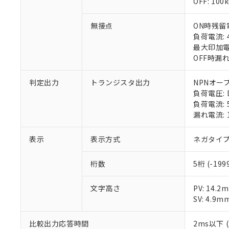
OFF: 10
○
一定数以
DBP(フタル酸ジブチル) :
い。
当社は貴社製
DEHP(フタル酸ビス(2-エ
正式な納期状
置等に一切使
無接点
ON時残留電
当社販売員に
※2 対応予定月
△
一定数に
当社は、貴社
負荷電流: 
オムロン制御
また当社は、
※2 環境保護使
最大印加電圧
在庫状況およ
部品在庫の切り替
たしません。
－
在庫なし
OFF時漏れ
す。
「ｅ」：有害物質
機器販売
マイパーツ機
「10」：通常の
ている必要が
判定出力
トランジスタ出力
NPNオー
味します。
空
受注生産
お客様が当ウ
負荷電圧: 
※3 非含有証明
「－」：未確認で
白
が、当社の製
負荷電流: 
さい。
漏れ電流: 
下記の非含有証明
※当社の共同
いる法人を指
EU RoHS指令（
表示
表示方式
ネガタイプ
51物質の非含有証
※本証明書は発行
桁数
5桁 (-199
また、RoHS指
混在することから
文字高さ
PV: 14.
既に当社にて対応
SV: 4.9m
り割愛しておりま
比較出力応答時間
2ms以下