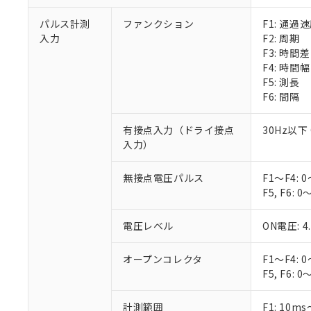
パルス計測
ファンクション
F1: 通過
入力
F2: 周期
F3: 時間差
F4: 時間幅
F5: 測長
F6: 間隔
有接点入力（ドライ接点
30Hz以下
入力）
無接点電圧パルス
F1～F4: 
F5, F6:
電圧レベル
ON電圧: 
オープンコレクタ
F1～F4: 
F5, F6:
計測範囲
F1: 10ms