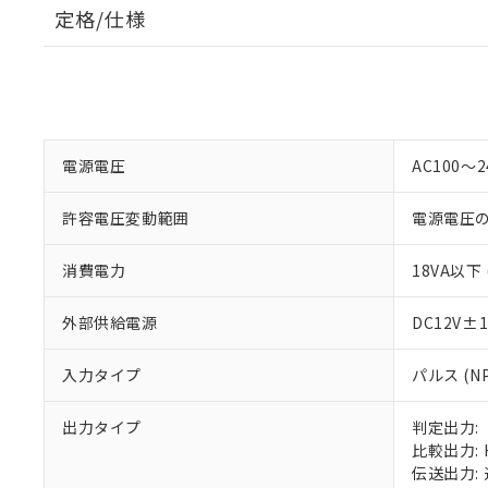
定格/仕様
電源電圧
AC100～24
許容電圧変動範囲
電源電圧の
消費電力
18VA以下
外部供給電源
DC12V±1
入力タイプ
パルス (N
出力タイプ
判定出力:
比較出力: HH
伝送出力: 通