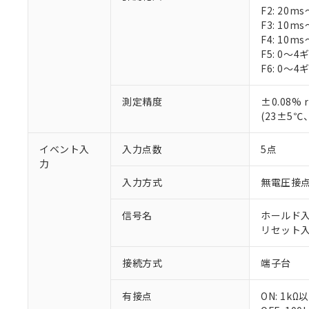
F2: 20ms
F3: 10ms
F4: 10ms
F5: 0～
F6: 0～
※1 対応状況
測定精度
±0.08%
(23±5
対応済み：EU
対応予定：EU R
イベント入
入力点数
5点
対応予定なし：EU
力
調査・確認中：EU
ご利用条件
入力方式
無電圧接点
非該当品：ライセ
※1 中国RoHS
仕入先様の事情に
信号名
ホールド入力
があります。
以下の条件をお読
「○」：最大均質
リセット入力
「×」：最大均質
本サービスは
当社は、これ
*EU RoHS指令（10物
「－」：未確認で
鉛(Pb) 1000ppm以下、
くものです。
う）を輸出ま
接続方式
端子台
記
説明
六価クロム(Cr(Ⅵ)) 1
当社制御機器
などの必要な
フタル酸ビス(2-エチルヘ
号
*中国RoHS10物質の基準値 
ル（DBP） 1000ppm
在庫状況およ
当社は規制貨
有接点
Pb(鉛) :1000ppm、 Hg
ON: 1kΩ
但し、RoHS指令で産
のであり、閲
ます。
Cr(Ⅵ)(六価クロム) : 
フタル酸エステル類の４