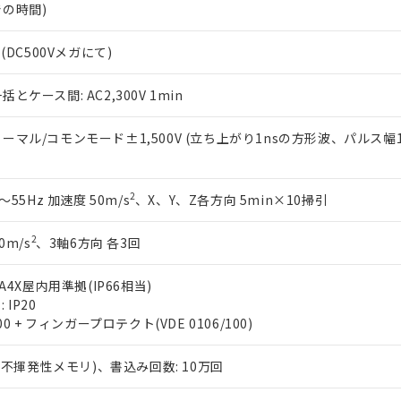
の時間)
 (DC500Vメガにて)
とケース間: AC2,300V 1min
ーマル/コモンモード±1,500V (立ち上がり1nsの方形波、パルス幅1
2
～55Hz 加速度 50m/s
、X、Y、Z各方向 5min×10掃引
2
0m/s
、3軸6方向 各3回
MA4X屋内用準拠(IP66相当)
 IP20
00 + フィンガープロテクト(VDE 0106/100)
 (不揮発性メモリ)、書込み回数: 10万回