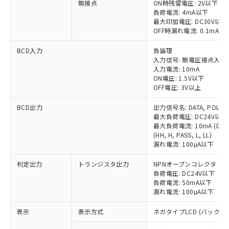
無接点
ON時残留電圧: 2V以下
対応予定：EU RoHS指令（10物質）の非含
ご利用条件
負荷電流: 4mA以下
有に対応した製品に切り替える予定のある
最大印加電圧: DC30V以下
商品です。
OFF時漏れ電流: 0.1mA以
対応予定なし：EU RoHS指令（10物質）の
以下の条件をお読みいただき、同意のうえ
非含有に非対応の商品で、対応品を出す予
BCD入力
負論理
ご利用ください。
定はありません。
入力信号: 無電圧接点入力 (RE
調査・確認中：EU RoHS指令（10物質）の
入力電流: 10mA
本サービスは、当社制御機器事業取扱
※1 中国RoHS○×表
ON電圧: 1.5V以下
非含有の対応状況を調査中または確認中の
商品の当社在庫状況および標準価格
OFF電圧: 3V以上
商品です。
(税抜)を提供させていただくもので
「○」：最大均質材料含有率が中国RoHSの
非該当品：ライセンス料など無形物で、有
す。
BCD出力
出力信号名: DATA, POLARITY,
基準値以下であることを示します。
害物質有無と関係のない商品です。
最大負荷電圧: DC24V以下
当社制御機器事業取扱商品の中には、
「×」：最大均質材料含有率が中国RoHSの
仕入先様の事情により、非含有部品として
最大負荷電流: 10mA (DATA, 
本サービスの対象外となる商品もある
基準値を超えていることを示します。
いたものが、含有品と判明した場合などや
(HH, H, PASS, L, LL)
当社は、これら貴社製品のうち、外国
ことをご了承ください。
「－」：未確認です。当社販売部門へお問
むを得ず変更することがあります。
漏れ電流: 100µA以下
為替および外国貿易法に定める商品
在庫状況および標準価格照会結果は、
い合わせください。
（以下｢規制貨物等」という）を輸出
記載している更新日時点での社内デー
判定出力
トランジスタ出力
NPNオープンコレクタ
*EU RoHS指令（10物質）：
または国外への提供する場合は、日本
記
タに基づき作成されるものであり、閲
説明
負荷電圧: DC24V以下
鉛(Pb) 1000ppm以下、 水銀(Hg) 1000ppm以下、 カド
*中国RoHS10物質の基準値 (GB/T26572)：
国政府の輸出許可(または役務取引許
号
覧された時点での実際の在庫および標
ミウム(Cd) 100ppm以下、
負荷電流: 50mA以下
Pb(鉛) :1000ppm、 Hg(水銀) : 1000ppm、 Cd(カドミウ
可)を取得するなどの必要な手続きを
六価クロム(Cr(Ⅵ)) 1000ppm以下、ポリ臭化ビフェニル
ム) : 100ppm、
漏れ電流: 100µA以下
準価格とは異なる場合があることをご
類(PBB) 1000ppm以下、ポリ臭化ジフェニルエーテル類
Cr(Ⅵ)(六価クロム) : 1000ppm、 PBBs(ポリ臭化ビフェ
とります。
了承ください。
(PBDE) 1000ppm以下、フタル酸ビス(2-エチルヘキシ
○
一定数以上の在庫あり
ニル類) : 1000ppm、 PBDEs(ポリ臭化ジフェニルエーテ
当社は規制貨物を破棄する場合は、完
表示
表示方式
ネガタイプLCD (バックラ
ル) (DEHP)(別名：DOP) 1000ppm以下、フタル酸ブチ
正式な納期状況および標準価格はお客
ル類) : 1000ppm、
ルベンジル（BBP） 1000ppm以下、フタル酸ジブチル
全に破砕するなど、違法に輸出されな
DBP(フタル酸ジブチル) : 1000ppm、 DIBP(フタル酸ジ
様のお取引先、またはお客様担当のオ
（DBP） 1000ppm以下、フタル酸ジイソブチル
イソブチル) : 1000ppm、 BBP(フタル酸ブチルベンジ