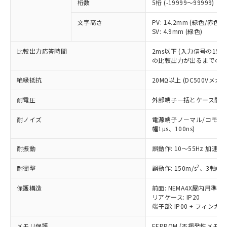
△
一定数には満たないが在庫あり
桁数
5桁 (-19999～99999)
いよう必要な手段を講じます。
ムロン制御機器販売店・当社販売員に
(DIBP) 1000ppm以下
ル) : 1000ppm、
当社は貴社製品を、核兵器、ミサイ
但し、RoHS指令で産業用監視および制御機器に対する
DEHP(フタル酸ビス(2-エチルヘキシル)) : 1000ppm
ご相談ください。
適用除外項目は除く。
文字高さ
PV: 14.2mm (緑色/赤色切
ル、化学兵器、生物兵器またはその他
－
在庫なし(最新の在庫状況につ
オムロン制御機器販売店や当社販売拠
フタル酸エステル類の４物質については閾値を超える意
SV: 4.9mm (緑色)
武器並びにこれらの製造装置等に一切
いては、お客様のお取引先、ま
図的な使用がないことを確認しています。
点は「
販売ネットワーク
」をご確認
※2 環境保護使用期限
使用いたしません。
たはお客様担当のオムロン制御
ください。
比較出力応答時間
2ms以下 (入力信号の15
当社は、貴社製品を第三者に販売する
機器販売店・当社販売員にご確
在庫状況および標準価格結果を当社の
の比較出力が出るまでの時
※2 対応予定月
「ｅ」：有害物質（10物質）のすべてが基
場合は、上記1、2および3の内容を当
認ください)
事前の承諾なく第三者に漏洩または開
準値以下であることを示します。
該第三者に通知します。また当社は、
絶縁抵抗
20MΩ以上 (DC500Vメガ
示しないようお願いします。
部品在庫の切り替え状況などにより、予定
「10」：通常の使用状況下において有害物
販売先および販売に係わる関係者が違
マイパーツ機能（部品リスト作成サー
空
受注生産機種、また在庫状況の
月が前後することがあります。
質が外部に漏えいし、環境に深刻な影響を
法に輸出するおそれがある場合は、取
耐電圧
外部端子一括とケース間: AC2
ビス）をご利用いただくには、I-Web
白
情報を公開していない機種
及ぼさない年数を意味します。
り引きをいたしません。
メンバーズにご登録されている必要が
「－」：未確認です。当社販売部門へお問
耐ノイズ
電源端子ノーマル/コモンモ
あります。
幅1µs、100ns)
い合わせください。
お客様が当ウェブサイト上で当社にご
※3 非含有証明書ダウンロード
登録された部品リストについて、当社
耐振動
誤動作: 10～55Hz 加速度 
および当社の共同利用者が、当社の製
下記の非含有証明書をダウンロードするこ
品・サービスに関するお客様との取
2
耐衝撃
誤動作: 150m/s
、3軸6方
とができます。
合意する
キャンセル
引・商談に必要な範囲で利用すること
をご了承ください。
保護構造
前面: NEMA4X屋内用準拠(
EU RoHS指令（10物質）の非含有証明書
リアケース: IP20
※当社の共同利用者とは、
"個人情報
51物質の非含有証明書（当社基準）
端子部: IP00 + フィンガー
の共同利用に関して"
の「1.共同利
※本証明書は発行日時点で非含有を証明す
用者の範囲」に記載されている法人を
るもので、過去に遡って非含有を証明する
メモリ保護
EEPROM (不揮発性メモリ