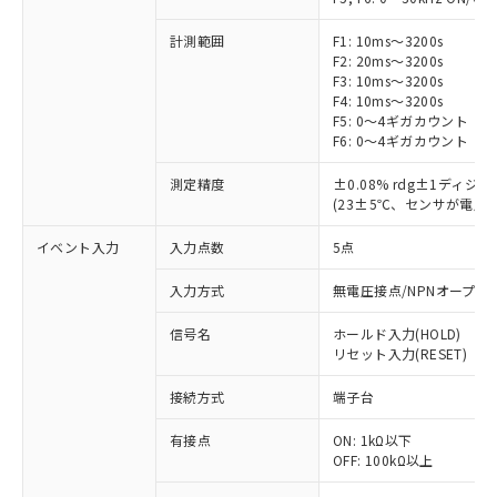
計測範囲
F1: 10ms～3200s
F2: 20ms～3200s
F3: 10ms～3200s
F4: 10ms～3200s
F5: 0～4ギガカウント
F6: 0～4ギガカウント
測定精度
±0.08% rdg±1ディジッ
(23±5℃、センサが電圧
イベント入力
入力点数
5点
入力方式
無電圧接点/NPNオープン
信号名
ホールド入力(HOLD)
リセット入力(RESET)
※1 対応状況
接続方式
端子台
対応済み：EU RoHS指令（10物質）の
有接点
ON: 1kΩ以下
非含有に対応した製品が提供可能な商品で
OFF: 100kΩ以上
す。