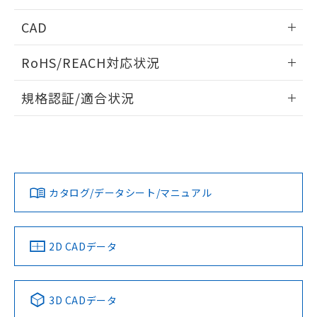
情報更新：2025/11/04
CAD
ログイン/会員登録いただくと、CADデータをダウンロー
RoHS/REACH対応状況
ドすることができます。
情報更新：2026/7/29
規格認証/適合状況
ログイン/会員登録
EU RoHS
注意事項・凡例
UL認証
CSA認証
CEマーキング
Yes
Yes
Yes
対応状況
対応予定月
※1
※2
ダウンロードデータをご利用いただく前に、以下を必ずお読
みください。
カタログ/データシート/マニュアル
対応済み
ソフトウェアの使用条件
LR型式承認
DNV型式承認
BV型式承認
KR型式承
（イギリス
（ノルウェー
（フランス
（韓国
船舶規格）
船舶規格）
船舶規格）
船舶規格
中国 RoHS
注意事項・凡例
2D CADデータ
端子配置
No
No
No
No
中国 RoHS表
※1 ※2
3D CADデータ
Pb
Hg
Cd
Cr(VI)