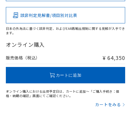
この製品の規格認証/適合状況ページへ
その他の認証はこちらのページからご検索ください
該非判定見解書/項目別対比表
X
O
O
O
日本の外為法に基づく該非判定、およびEAR再輸出規制に関する見解が入手でき
ます。
"対応済み"や非含有の記載がされた商品であっても、流通
在庫等で未対応品が混在する可能性があります。
オンライン購入
非含有品が必要な際は、弊社営業部門もしくは販売店へお
問い合わせください。
¥ 64,350
販売価格（税込）
この製品のRoHS/REACH対応状況ページへ
カートに追加
オンライン購入における出荷予定日は、カートに追加～「ご購入手続き：価
格・納期の確認」画面にてご確認ください。
カートをみる