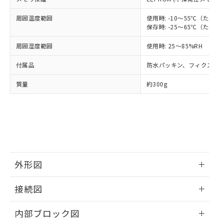
指します。
ものではありません。
周囲温度範囲
使用時: -10～55℃（
また、RoHS指令のフタル酸エステル類４
保存時: -25～65℃（
物質の対応では、対応完了までの期間は出
荷製品に未対応品が混在することから備考
周囲湿度範囲
使用時: 25～85%RH
欄に対応日を記載しておりました。
既に当社にて対応品への在庫切替を完了
付属品
防水パッキン、フィクス
していることから、特段のことがない限
り、2022年1月12日より割愛しておりま
質量
約300g
す。
外形図
情報更新：2025/11/04
接続図
情報更新：2025/11/04
内部ブロック図