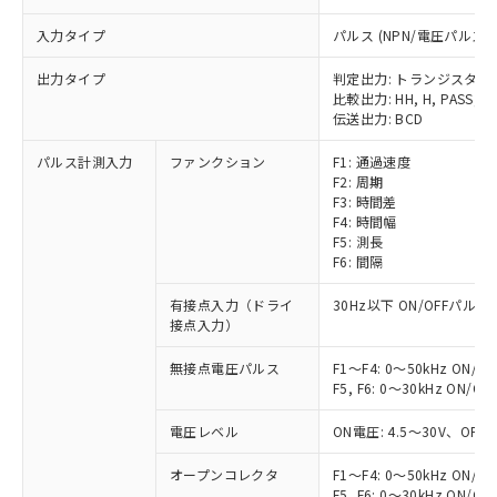
入力タイプ
パルス (NPN/電圧パルス)
出力タイプ
判定出力: トランジスタ
比較出力: HH, H, PASS, L,
伝送出力: BCD
パルス計測入力
ファンクション
F1: 通過速度
F2: 周期
F3: 時間差
F4: 時間幅
F5: 測長
F6: 間隔
有接点入力（ドライ
30Hz以下 ON/OFFパルス
接点入力）
無接点電圧パルス
F1～F4: 0～50kHz ON/
F5, F6: 0～30kHz ON/
電圧レベル
ON電圧: 4.5～30V、OF
オープンコレクタ
F1～F4: 0～50kHz ON/
F5, F6: 0～30kHz ON/