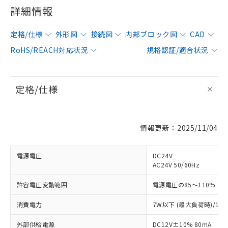
詳細情報
定格/仕様
外形図
接続図
内部ブロック図
CAD
RoHS/REACH対応状況
規格認証/適合状況
定格/仕様
情報更新：2025/11/04
電源電圧
DC24V
AC24V 50/60Hz
許容電圧変動範囲
電源電圧の85～110%
消費電力
7W以下 (最大負荷時)/11
外部供給電源
DC12V±10% 80mA