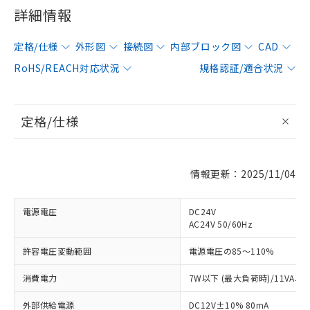
詳細情報
定格/仕様
外形図
接続図
内部ブロック図
CAD
RoHS/REACH対応状況
規格認証/適合状況
定格/仕様
情報更新：2025/11/04
電源電圧
DC24V
AC24V 50/60Hz
許容電圧変動範囲
電源電圧の85～110%
消費電力
7W以下 (最大負荷時)/11VA以
外部供給電源
DC12V±10% 80mA