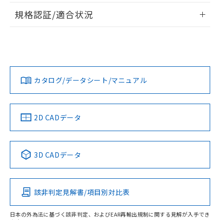
情報更新：2026/7/29
規格認証/適合状況
ログイン/会員登録
EU RoHS
注意事項・凡例
UL認証
CSA認証
CEマーキング
Yes
Yes
Yes
対応状況
対応予定月
※1
※2
ダウンロードデータをご利用いただく前に、以下を必ずお読
みください。
カタログ/データシート/マニュアル
対応済み
ソフトウェアの使用条件
LR型式承認
DNV型式承認
BV型式承認
KR型式承
（イギリス
（ノルウェー
（フランス
（韓国
船舶規格）
船舶規格）
船舶規格）
船舶規格
中国 RoHS
注意事項・凡例
2D CADデータ
端子配置
No
No
No
No
中国 RoHS表
※1 ※2
3D CADデータ
この製品の規格認証/適合状況ページへ
Pb
Hg
Cd
Cr(VI)
その他の認証はこちらのページからご検索ください
該非判定見解書/項目別対比表
X
O
O
O
日本の外為法に基づく該非判定、およびEAR再輸出規制に関する見解が入手でき