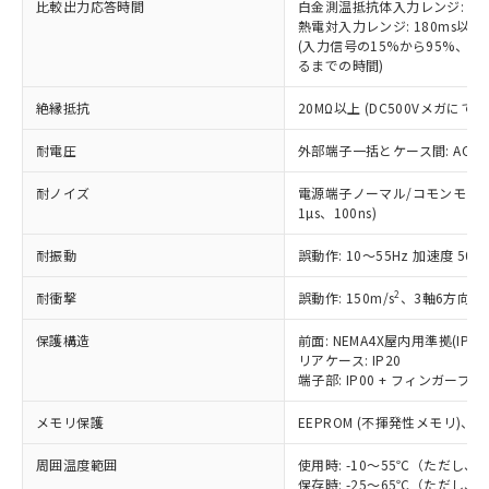
比較出力応答時間
白金測温抵抗体入力レンジ: 12
対応予定なし：EU RoHS指令（10物質）の
熱電対入力レンジ: 180ms以下
以下の条件をお読みいただき、同意のうえ
非含有に非対応の商品で、対応品を出す予
(入力信号の15%から95%、
ご利用ください。
定はありません。
るまでの時間)
調査・確認中：EU RoHS指令（10物質）の
本サービスは、当社制御機器事業取扱
※1 中国RoHS○×表
絶縁抵抗
20MΩ以上 (DC500Vメガにて)
非含有の対応状況を調査中または確認中の
商品の当社在庫状況および標準価格
商品です。
(税抜)を提供させていただくもので
耐電圧
外部端子一括とケース間: AC2,30
「○」：最大均質材料含有率が中国RoHSの
非該当品：ライセンス料など無形物で、有
す。
基準値以下であることを示します。
害物質有無と関係のない商品です。
当社制御機器事業取扱商品の中には、
耐ノイズ
電源端子ノーマル/コモンモード±
「×」：最大均質材料含有率が中国RoHSの
仕入先様の事情により、非含有部品として
本サービスの対象外となる商品もある
1µs、100ns)
基準値を超えていることを示します。
いたものが、含有品と判明した場合などや
当社は、これら貴社製品のうち、外国
ことをご了承ください。
「－」：未確認です。当社販売部門へお問
むを得ず変更することがあります。
為替および外国貿易法に定める商品
耐振動
誤動作: 10～55Hz 加速度 50m/
在庫状況および標準価格照会結果は、
い合わせください。
（以下｢規制貨物等」という）を輸出
記載している更新日時点での社内デー
*EU RoHS指令（10物質）：
2
耐衝撃
または国外への提供する場合は、日本
誤動作: 150m/s
、3軸6方向 各
記
タに基づき作成されるものであり、閲
説明
鉛(Pb) 1000ppm以下、 水銀(Hg) 1000ppm以下、 カド
*中国RoHS10物質の基準値 (GB/T26572)：
国政府の輸出許可(または役務取引許
号
覧された時点での実際の在庫および標
ミウム(Cd) 100ppm以下、
Pb(鉛) :1000ppm、 Hg(水銀) : 1000ppm、 Cd(カドミウ
保護構造
前面: NEMA4X屋内用準拠(IP66
可)を取得するなどの必要な手続きを
六価クロム(Cr(Ⅵ)) 1000ppm以下、ポリ臭化ビフェニル
ム) : 100ppm、
準価格とは異なる場合があることをご
リアケース: IP20
類(PBB) 1000ppm以下、ポリ臭化ジフェニルエーテル類
Cr(Ⅵ)(六価クロム) : 1000ppm、 PBBs(ポリ臭化ビフェ
とります。
了承ください。
(PBDE) 1000ppm以下、フタル酸ビス(2-エチルヘキシ
○
一定数以上の在庫あり
端子部: IP00 + フィンガープロテ
ニル類) : 1000ppm、 PBDEs(ポリ臭化ジフェニルエーテ
当社は規制貨物を破棄する場合は、完
ル) (DEHP)(別名：DOP) 1000ppm以下、フタル酸ブチ
正式な納期状況および標準価格はお客
ル類) : 1000ppm、
ルベンジル（BBP） 1000ppm以下、フタル酸ジブチル
全に破砕するなど、違法に輸出されな
DBP(フタル酸ジブチル) : 1000ppm、 DIBP(フタル酸ジ
様のお取引先、またはお客様担当のオ
メモリ保護
EEPROM (不揮発性メモリ)、書
（DBP） 1000ppm以下、フタル酸ジイソブチル
イソブチル) : 1000ppm、 BBP(フタル酸ブチルベンジ
△
一定数には満たないが在庫あり
いよう必要な手段を講じます。
ムロン制御機器販売店・当社販売員に
(DIBP) 1000ppm以下
ル) : 1000ppm、
当社は貴社製品を、核兵器、ミサイ
但し、RoHS指令で産業用監視および制御機器に対する
DEHP(フタル酸ビス(2-エチルヘキシル)) : 1000ppm
周囲温度範囲
ご相談ください。
使用時: -10～55℃（ただし
適用除外項目は除く。
ル、化学兵器、生物兵器またはその他
－
在庫なし(最新の在庫状況につ
保存時: -25～65℃（ただし