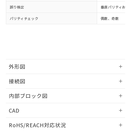
物質の対応では、対応完了までの期間は出
誤り検出
垂直パリティおよび
荷製品に未対応品が混在することから備考
欄に対応日を記載しておりました。
パリティチェック
偶数、奇数
既に当社にて対応品への在庫切替を完了
していることから、特段のことがない限
り、2022年1月12日より割愛しておりま
す。
外形図
情報更新：2025/11/04
接続図
情報更新：2025/11/04
内部ブロック図
情報更新：2025/11/04
CAD
ログイン/会員登録いただくと、CADデータをダウンロー
RoHS/REACH対応状況
ドすることができます。