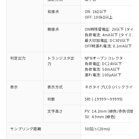
有接点
ON: 1kΩ以下
OFF: 100kΩ以上
無接点
ON時残留電圧: 2V以下 (タイ
負荷電流: 4mA以下 (タイミン
最大印加電圧: DC30V以下
OFF時漏れ電流: 0.1mA以下 
判定出力
トランジスタ出
NPNオープンコレクタ
力
負荷電圧: DC24V以下
負荷電流: 50mA以下
漏れ電流: 100µA以下
表示
表示方式
ネガタイプLCD (バックライト
※1 対応状況
桁数
5桁 (-19999～99999)
対応済み：EU RoHS指令（10物質）の
文字高さ
PV: 14.2mm (緑色/赤色切替)
非含有に対応した製品が提供可能な商品で
SV: 4.9mm (緑色)
す。
対応予定：EU RoHS指令（10物質）の非含
サンプリング周期
50回/s (20ms)
ご利用条件
有に対応した製品に切り替える予定のある
商品です。