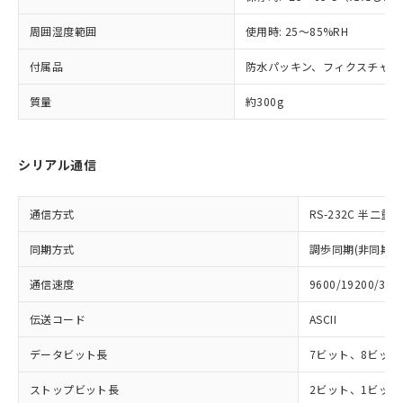
オムロン制御機器販売店や当社販売拠
フタル酸エステル類の４物質については閾値を超える意
武器並びにこれらの製造装置等に一切
いては、お客様のお取引先、ま
図的な使用がないことを確認しています。
点は「
販売ネットワーク
」をご確認
※2 環境保護使用期限
周囲湿度範囲
使用いたしません。
使用時: 25～85%RH
たはお客様担当のオムロン制御
ください。
当社は、貴社製品を第三者に販売する
機器販売店・当社販売員にご確
在庫状況および標準価格結果を当社の
※2 対応予定月
付属品
「ｅ」：有害物質（10物質）のすべてが基
防水パッキン、フィクスチャー
場合は、上記1、2および3の内容を当
認ください)
事前の承諾なく第三者に漏洩または開
準値以下であることを示します。
該第三者に通知します。また当社は、
示しないようお願いします。
質量
約300g
部品在庫の切り替え状況などにより、予定
「10」：通常の使用状況下において有害物
販売先および販売に係わる関係者が違
マイパーツ機能（部品リスト作成サー
空
受注生産機種、また在庫状況の
月が前後することがあります。
質が外部に漏えいし、環境に深刻な影響を
法に輸出するおそれがある場合は、取
ビス）をご利用いただくには、I-Web
白
情報を公開していない機種
及ぼさない年数を意味します。
り引きをいたしません。
メンバーズにご登録されている必要が
「－」：未確認です。当社販売部門へお問
シリアル通信
あります。
い合わせください。
お客様が当ウェブサイト上で当社にご
※3 非含有証明書ダウンロード
登録された部品リストについて、当社
通信方式
RS-232C 半二重
および当社の共同利用者が、当社の製
下記の非含有証明書をダウンロードするこ
品・サービスに関するお客様との取
同期方式
調歩同期(非同期式
とができます。
合意する
キャンセル
引・商談に必要な範囲で利用すること
をご了承ください。
通信速度
9600/19200/384
EU RoHS指令（10物質）の非含有証明書
※当社の共同利用者とは、
"個人情報
51物質の非含有証明書（当社基準）
伝送コード
ASCII
の共同利用に関して"
の「1.共同利
※本証明書は発行日時点で非含有を証明す
用者の範囲」に記載されている法人を
るもので、過去に遡って非含有を証明する
データビット長
7ビット、8ビット
指します。
ものではありません。
また、RoHS指令のフタル酸エステル類４
ストップビット長
2ビット、1ビット