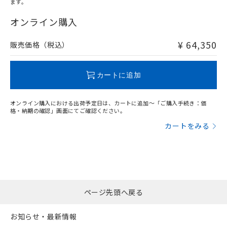
ます。
"対応済み"や非含有の記載がされた商品であっても、流通
在庫等で未対応品が混在する可能性があります。
オンライン購入
非含有品が必要な際は、弊社営業部門もしくは販売店へお
問い合わせください。
¥ 64,350
販売価格（税込）
この製品のRoHS/REACH対応状況ページへ
カートに追加
オンライン購入における出荷予定日は、カートに追加～「ご購入手続き：価
格・納期の確認」画面にてご確認ください。
カートをみる
ページ先頭へ戻る
お知らせ・最新情報