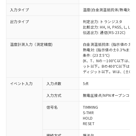
入力タイプ
温度(白金測温抵抗体/熱電対)
出力タイプ
判定出力: トランジスタ
比較出力: HH, H, PASS, L, LL
伝送出力: 通信(RS-232C)
温度計測入力（測定精度)
白金測温抵抗体: (指示値の±0
熱電対: (指示値の±0.3%ま
条件: (23±5℃)
(K、T、Nの－100℃以下は、
ット以下。Bの400℃以下は、
ディジット以下。Wは、(±0.3
イベント入力
入力点数
5点
入力方式
無電圧接点/NPNオープンコレ
信号名
TIMMING
S-TMR
HOLD
RESET
接続方式
端子台