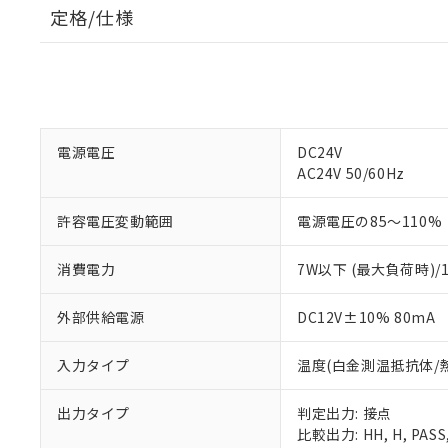
定格/仕様
電源電圧
DC24V
AC24V 50/60Hz
許容電圧変動範囲
電源電圧の85～110%
消費電力
7W以下 (最大負荷時)/
外部供給電源
DC12V±10% 80mA
入力タイプ
温度(白金測温抵抗体/
出力タイプ
判定出力: 接点
比較出力: HH, H, PASS,