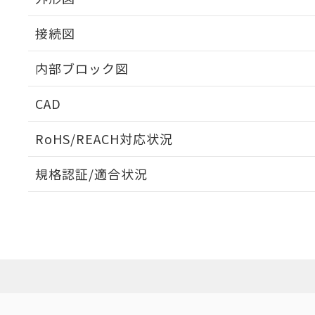
接続図
内部ブロック図
CAD
ログイン/会員登録いただくと、CADデータをダウンロ
RoHS/REACH対応状況
規格認証/適合状況
EU RoHS
注意事項・凡例
UL認証
CSA認証
CEマーキング
ダウンロードデータをご利用いただく前に、以下を必ずお読
Yes
Yes
Yes
対応状況
対応予定月
※1
※2
ソフトウェアの使用条件
対応済み
LR型式承認
DNV型式承認
BV型式承認
KR