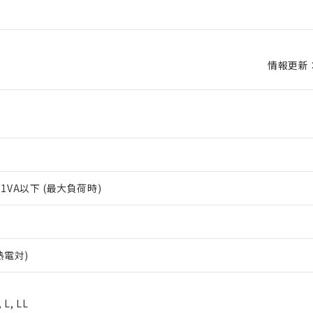
情報更新：2
11VA以下 (最大負荷時)
熱電対)
 L, LL