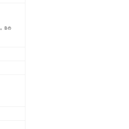
下。Bの
。