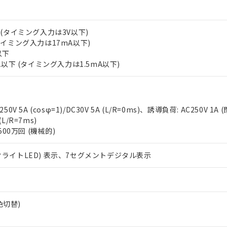
oHS指令（10物質）の非含有に対応した製品に切り替える予定のある
 RoHS指令（10物質）の非含有に非対応の商品で、対応品を出す予
 RoHS指令（10物質）の非含有の対応状況を調査中または確認中の
下 (タイミング入力は3V以下)
ンス料など無形物で、有害物質有無と関係のない商品です。
(タイミング入力は17mA以下)
○×表
より、非含有部品としていたものが、含有品と判明した場合などやむ
以下
みいただき、同意のうえご利用ください。
mA以下 (タイミング入力は1.5mA以下)
材料含有率が中国RoHSの基準値以下であることを示します。
材料含有率が中国RoHSの基準値を超えていることを示します。
、当社制御機器事業取扱商品の当社在庫状況および標準価格(税抜)
ら貴社製品のうち、外国為替および外国貿易法に定める商品（以下｢
質）：
す。当社販売部門へお問い合わせください。
 水銀(Hg) 1000ppm以下、 カドミウム(Cd) 100ppm以下、
たは国外への提供する場合は、日本国政府の輸出許可(または役務取
000ppm以下、ポリ臭化ビフェニル類(PBB) 1000ppm以下、ポリ臭化ジフェニルエーテル類(P
事業取扱商品の中には、本サービスの対象外となる商品もあること
手続きをとります。
キシル) (DEHP)(別名：DOP) 1000ppm以下、フタル酸ブチルベンジル（BBP） 100
(GB/T26572)：
0V 5A (cosφ=1)/DC30V 5A (L/R=0ms)、誘導負荷: AC250V 1A 
以下、フタル酸ジイソブチル (DIBP) 1000ppm以下
び標準価格照会結果は、記載している更新日時点での社内データに
物を破棄する場合は、完全に破砕するなど、違法に輸出されないよ
(水銀) : 1000ppm、 Cd(カドミウム) : 100ppm、
業用監視および制御機器に対する適用除外項目は除く。
 (L/R=7ms)
覧された時点での実際の在庫および標準価格とは異なる場合がある
1000ppm、 PBBs(ポリ臭化ビフェニル類) : 1000ppm、 PBDEs(ポリ臭化ジフェニルエーテル類
物質については閾値を超える意図的な使用がないことを確認しています。
500万回 (機械的)
上の在庫あり
 1000ppm、 DIBP(フタル酸ジイソブチル) : 1000ppm、 BBP(フタル酸ブチルベンジル) :
品を、核兵器、ミサイル、化学兵器、生物兵器またはその他武器並
チルヘキシル)) : 1000ppm
況および標準価格はお客様のお取引先、またはお客様担当のオムロ
用いたしません。
ご相談ください。
クライトLED) 表示、7セグメントデジタル表示
は満たないが在庫あり
製品を第三者に販売する場合は、上記1、2および3の内容を当該第
機器販売店や当社販売拠点は「
販売ネットワーク
」をご確認くだ
販売先および販売に係わる関係者が違法に輸出するおそれがある場
用期限
び標準価格結果を当社の事前の承諾なく第三者に漏洩または開示し
え状況などにより、予定月が前後することがあります。
(最新の在庫状況については、お客様のお取引先、またはお客様担当
（10物質）のすべてが基準値以下であることを示します。
店・当社販売員にご確認ください)
能（部品リスト作成サービス）をご利用いただくには、I-Webメン
使用状況下において有害物質が外部に漏えいし、環境に深刻な影響を
赤色切替)
あります。
機種、また在庫状況の情報を公開していない機種
ェブサイト上で当社にご登録された部品リストについて、当社およ
書ダウンロード
す。当社販売部門へお問い合わせください。