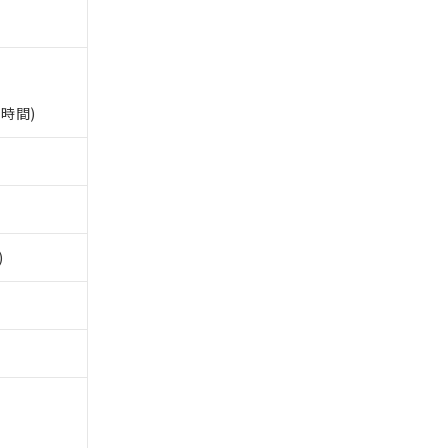
ることをご了承くだ
範囲」に記載されて
のではありません。
時間)
荷製品に未対応品が
22年1月12日よ
)