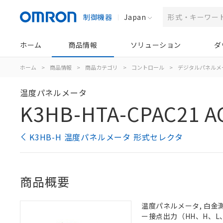
制御機器
Japan
ホーム
商品情報
ソリューション
ダ
ホーム
>
商品情報
>
商品カテゴリ
>
コントロール
>
デジタルパネルメ
温度パネルメータ
K3HB-HTA-CPAC21 A
K3HB-H 温度パネルメータ 形式セレクタ
商品概要
温度パネルメータ, 白金測
ー接点出力（HH、H、L、L