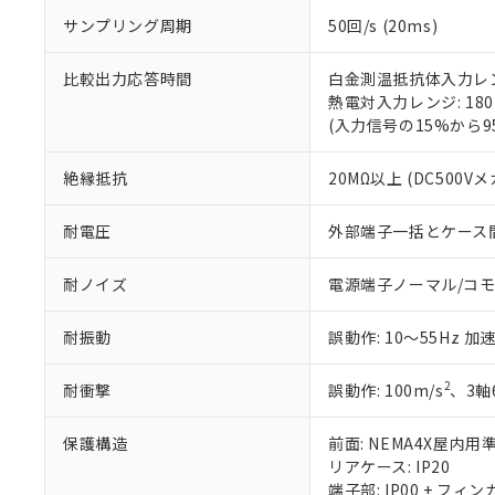
が、当社の製
サンプリング周期
50回/s (20ms)
さい。
下記の非含有証明
※当社の共同
いる法人を指
EU RoHS指令（
比較出力応答時間
白金測温抵抗体入力レンジ
51物質の非含有証
熱電対入力レンジ: 18
※本証明書は発行
(入力信号の15%から
また、RoHS指
混在することから
絶縁抵抗
20MΩ以上 (DC500V
既に当社にて対応
り割愛しておりま
耐電圧
外部端子一括とケース間: A
耐ノイズ
電源端子ノーマル/コモン
耐振動
誤動作: 10～55Hz 加速
2
耐衝撃
誤動作: 100m/s
、3軸
保護構造
前面: NEMA4X屋内用準
リアケース: IP20
端子部: IP00 + フィン