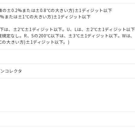
値の±0.2%または±0.8℃の大きい方)±1ディジット以下
.3%または±1℃の大きい方)±1ディジット以下
℃以下は、±2℃±1ディジット以下。U、Lは、±2℃±1ディジット以
度規定なし。R、Sの200℃以下は、±3℃±1ディジット以下。Wは、
3℃の大きい方)±1ディジット以下。)
プンコレクタ
 RoHS指令（10物質）の非含有に対応した製品が提供可能な商品です