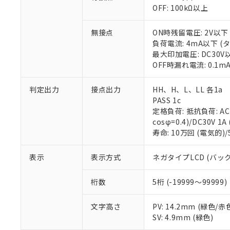
対応予定：EU R
OFF: 100kΩ以上
対応予定なし：EU
調査・確認中：EU
ご利用条件
無接点
ON時残留電圧: 2V以
非該当品：ライセ
負荷電流: 4mA以下 
※1 中国RoHS
仕入先様の事情に
最大印加電圧: DC30V
があります。
以下の条件をお読
OFF時漏れ電流: 0.1
「○」：最大均質
「×」：最大均質
本サービスは
当社は、これ
*EU RoHS指令（10物
「－」：未確認で
判定出力
接点出力
HH、H、L、LL 各1a
鉛(Pb) 1000ppm以下、
くものです。
う）を輸出ま
記
説明
六価クロム(Cr(Ⅵ)) 1
PASS 1c
当社制御機器
などの必要な
フタル酸ビス(2-エチルヘ
号
*中国RoHS10物質の基準値 
定格負荷: 抵抗負荷: AC25
ル（DBP） 1000ppm
在庫状況およ
当社は規制貨
Pb(鉛) :1000ppm、 Hg
但し、RoHS指令で産
cosφ=0.4)/DC30V 1A
のであり、閲
ます。
Cr(Ⅵ)(六価クロム) : 
フタル酸エステル類の４
寿命: 10万回 (電気的)/
○
一定数以
DBP(フタル酸ジブチル) :
い。
当社は貴社製
DEHP(フタル酸ビス(2-エ
正式な納期状
置等に一切使
当社販売員に
※2 対応予定月
表示
表示方式
ネガタイプLCD (バッ
△
一定数に
当社は、貴社
オムロン制御
また当社は、
※2 環境保護使
在庫状況およ
部品在庫の切り替
たしません。
桁数
5桁 (-19999～99999)
－
在庫なし
す。
「ｅ」：有害物質
機器販売
マイパーツ機
「10」：通常の
文字高さ
PV: 14.2mm (緑色/
ている必要が
味します。
SV: 4.9mm (緑色)
空
受注生産
お客様が当ウ
※3 非含有証明
「－」：未確認で
白