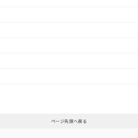
情報更新：2
情報更新：2
情報更新：2
ードすることができます。
情報更新：
ログイン/会員登録
CCC認証
電波法
みください。
N/A
N/A
非含有証明書
※3
ページ先頭へ戻る
ダウンロードはこちら
型式承認
NK型式承認
ABS型式承認