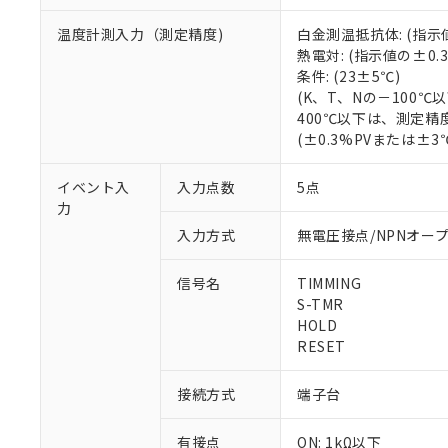
温度計測入力（測定精度)
白金測温抵抗体: (指示
熱電対: (指示値の±0
条件: (23±5℃)
(K、T、Nの－100
400℃以下は、測定精
(±0.3%PVまたは±
イベント入
入力点数
5点
力
入力方式
無電圧接点/NPNオー
信号名
TIMMING
S-TMR
HOLD
RESET
接続方式
端子台
※1 対応状況
対応済み：EU
有接点
ON: 1kΩ以下