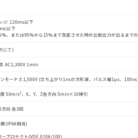
品・サービスに関するお客様との取引・商談に必要な範囲で利用す
合意する
キャンセル
書をダウンロードすることができます。
利用者とは、
"個人情報の共同利用に関して"
の「1.共同利用者の
します。
10物質）の非含有証明書
: 120ms以下
明書（当社基準）
0ms以下
日時点で非含有を証明するもので、過去に遡って非含有を証明するも
95%、または95%から15%まで急変させた時の比較出力が出るまでの
令のフタル酸エステル類４物質の対応では、対応完了までの期間は出
備考欄に対応日を記載しておりました。
メガにて)
品への在庫切替を完了していることから、特段のことがない限り、20
す。
C2,300V 1min
モード±1,500V (立ち上がり1nsの方形波、パルス幅1µs、100ns
2
度 50m/s
、X、Y、Z各方向 5min×10掃引
6方向 各3回
拠(IP66相当)
ガープロテクト(VDE 0106/100)