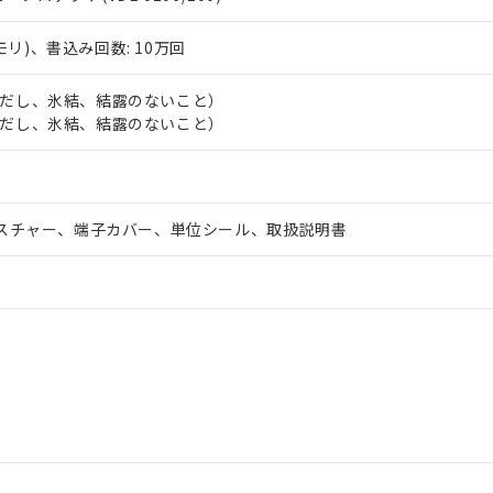
モリ)、書込み回数: 10万回
℃（ただし、氷結、結露のないこと）
℃（ただし、氷結、結露のないこと）
スチャー、端子カバー、単位シール、取扱説明書