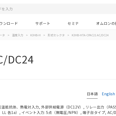
ウンロード
サポート
セミナ
オムロンの
ータ
>
温度入力
>
K3HB-H
>
形式セレクタ
>
K3HB-HTA-CPAC21 AC/DC24
C/DC24
日本語
English
温抵抗体、熱電対入力, 外部供給電源（DC12V）, リレー出力（PASS 
L 各1a）, イベント入力: 5点（無電圧/NPN）, 端子台タイプ, AC/D