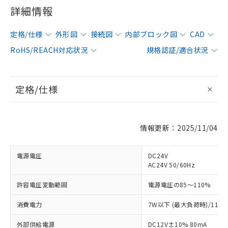
詳細情報
定格/仕様
外形図
接続図
内部ブロック図
CAD
RoHS/REACH対応状況
規格認証/適合状況
定格/仕様
情報更新：2025/11/04
電源電圧
DC24V
AC24V 50/60Hz
許容電圧変動範囲
電源電圧の85～110%
消費電力
7W以下 (最大負荷時)/11V
外部供給電源
DC12V±10% 80mA