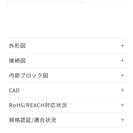
欄に対応日を記載しておりました。
既に当社にて対応品への在庫切替を完了
していることから、特段のことがない限
り、2022年1月12日より割愛しておりま
す。
外形図
情報更新：2025/11/04
接続図
情報更新：2025/11/04
内部ブロック図
情報更新：2025/11/04
CAD
ログイン/会員登録いただくと、CADデータをダウンロー
RoHS/REACH対応状況
ドすることができます。
情報更新：
規格認証/適合状況
ログイン/会員登録
EU RoHS
注意事項・凡例