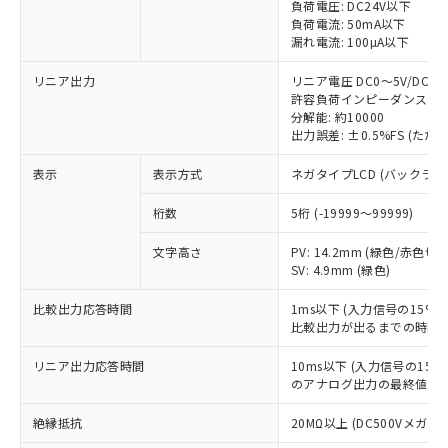
非含有に非対応の商品で、対応品を出す予
負荷電圧: DC24V以下
ご利用ください。
定はありません。
負荷電流: 50mA以下
漏れ電流: 100µA以下
調査・確認中：EU RoHS指令（10物質）の
本サービスは、当社制御機器事業取扱
※1 中国RoHS○×表
非含有の対応状況を調査中または確認中の
商品の当社在庫状況および標準価格
リニア出力
リニア電圧 DC0～5V/DC1～
商品です。
(税抜)を提供させていただくもので
許容負荷インピーダンス: 5
「○」：最大均質材料含有率が中国RoHSの
非該当品：ライセンス料など無形物で、有
す。
分解能: 約10000
基準値以下であることを示します。
害物質有無と関係のない商品です。
出力誤差: ±0.5%FS (た
当社制御機器事業取扱商品の中には、
「×」：最大均質材料含有率が中国RoHSの
仕入先様の事情により、非含有部品として
本サービスの対象外となる商品もある
基準値を超えていることを示します。
いたものが、含有品と判明した場合などや
当社は、これら貴社製品のうち、外国
表示
表示方式
ネガタイプLCD (バックラ
ことをご了承ください。
「－」：未確認です。当社販売部門へお問
むを得ず変更することがあります。
為替および外国貿易法に定める商品
在庫状況および標準価格照会結果は、
い合わせください。
桁数
5桁 (-19999～99999)
（以下｢規制貨物等」という）を輸出
記載している更新日時点での社内デー
*EU RoHS指令（10物質）：
または国外への提供する場合は、日本
記
タに基づき作成されるものであり、閲
説明
鉛(Pb) 1000ppm以下、 水銀(Hg) 1000ppm以下、 カド
*中国RoHS10物質の基準値 (GB/T26572)：
文字高さ
PV: 14.2mm (緑色/赤色切替
国政府の輸出許可(または役務取引許
号
覧された時点での実際の在庫および標
ミウム(Cd) 100ppm以下、
Pb(鉛) :1000ppm、 Hg(水銀) : 1000ppm、 Cd(カドミウ
SV: 4.9mm (緑色)
可)を取得するなどの必要な手続きを
六価クロム(Cr(Ⅵ)) 1000ppm以下、ポリ臭化ビフェニル
ム) : 100ppm、
準価格とは異なる場合があることをご
類(PBB) 1000ppm以下、ポリ臭化ジフェニルエーテル類
Cr(Ⅵ)(六価クロム) : 1000ppm、 PBBs(ポリ臭化ビフェ
とります。
了承ください。
比較出力応答時間
(PBDE) 1000ppm以下、フタル酸ビス(2-エチルヘキシ
1ms以下 (入力信号の15
○
一定数以上の在庫あり
ニル類) : 1000ppm、 PBDEs(ポリ臭化ジフェニルエーテ
当社は規制貨物を破棄する場合は、完
ル) (DEHP)(別名：DOP) 1000ppm以下、フタル酸ブチ
正式な納期状況および標準価格はお客
ル類) : 1000ppm、
比較出力が出るまでの時間)
ルベンジル（BBP） 1000ppm以下、フタル酸ジブチル
全に破砕するなど、違法に輸出されな
DBP(フタル酸ジブチル) : 1000ppm、 DIBP(フタル酸ジ
様のお取引先、またはお客様担当のオ
（DBP） 1000ppm以下、フタル酸ジイソブチル
イソブチル) : 1000ppm、 BBP(フタル酸ブチルベンジ
△
一定数には満たないが在庫あり
いよう必要な手段を講じます。
リニア出力応答時間
10ms以下 (入力信号の1
ムロン制御機器販売店・当社販売員に
(DIBP) 1000ppm以下
ル) : 1000ppm、
当社は貴社製品を、核兵器、ミサイ
但し、RoHS指令で産業用監視および制御機器に対する
のアナログ出力の最終値への
DEHP(フタル酸ビス(2-エチルヘキシル)) : 1000ppm
ご相談ください。
適用除外項目は除く。
ル、化学兵器、生物兵器またはその他
－
在庫なし(最新の在庫状況につ
オムロン制御機器販売店や当社販売拠
フタル酸エステル類の４物質については閾値を超える意
絶縁抵抗
20MΩ以上 (DC500Vメガにて
武器並びにこれらの製造装置等に一切
いては、お客様のお取引先、ま
図的な使用がないことを確認しています。
点は「
販売ネットワーク
」をご確認
※2 環境保護使用期限
使用いたしません。