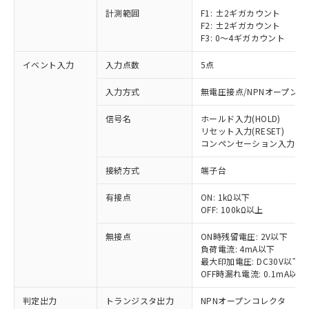
計測範囲
F1: ±2ギガカウント
F2: ±2ギガカウント
F3: 0～4ギガカウント
イベント入力
入力点数
5点
入力方式
無電圧接点/NPNオープン
信号名
ホールド入力(HOLD)
リセット入力(RESET)
コンペンセーション入力(COMP
接続方式
端子台
※1 対応状況
有接点
ON: 1kΩ以下
対応済み：EU RoHS指令（10物質）の
OFF: 100kΩ以上
非含有に対応した製品が提供可能な商品で
無接点
ON時残留電圧: 2V以下
す。
負荷電流: 4mA以下
対応予定：EU RoHS指令（10物質）の非含
ご利用条件
最大印加電圧: DC30V以下
有に対応した製品に切り替える予定のある
OFF時漏れ電流: 0.1mA以下
商品です。
対応予定なし：EU RoHS指令（10物質）の
判定出力
トランジスタ出力
NPNオープンコレクタ
以下の条件をお読みいただき、同意のうえ