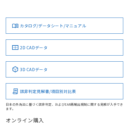
UL認証
CSA認証
CEマーキング
Yes
Yes
Yes
対応状況
対応予定月
※1
※2
ダウンロードデータをご利用いただく前に、以下を必ずお読
みください。
カタログ/データシート/マニュアル
対応済み
ソフトウェアの使用条件
LR型式承認
DNV型式承認
BV型式承認
KR型式承
（イギリス
（ノルウェー
（フランス
（韓国
船舶規格）
船舶規格）
船舶規格）
船舶規格
中国 RoHS
注意事項・凡例
2D CADデータ
端子配置
No
No
No
No
中国 RoHS表
※1 ※2
3D CADデータ
この製品の規格認証/適合状況ページへ
Pb
Hg
Cd
Cr(VI)
その他の認証はこちらのページからご検索ください
該非判定見解書/項目別対比表
X
O
O
O
日本の外為法に基づく該非判定、およびEAR再輸出規制に関する見解が入手でき
ます。
"対応済み"や非含有の記載がされた商品であっても、流通
在庫等で未対応品が混在する可能性があります。
オンライン購入
非含有品が必要な際は、弊社営業部門もしくは販売店へお