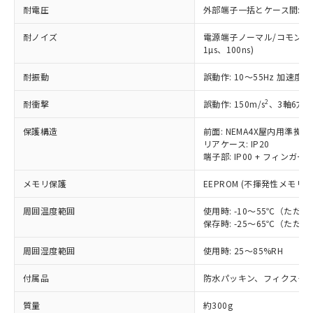
たはお客様担当のオムロン制御
ください。
耐電圧
外部端子一括とケース間: AC2,
当社は、貴社製品を第三者に販売する
機器販売店・当社販売員にご確
在庫状況および標準価格結果を当社の
※2 対応予定月
「ｅ」：有害物質（10物質）のすべてが基
場合は、上記1、2および3の内容を当
認ください)
事前の承諾なく第三者に漏洩または開
耐ノイズ
電源端子ノーマル/コモンモー
準値以下であることを示します。
該第三者に通知します。また当社は、
示しないようお願いします。
1µs、100ns)
部品在庫の切り替え状況などにより、予定
「10」：通常の使用状況下において有害物
販売先および販売に係わる関係者が違
マイパーツ機能（部品リスト作成サー
空
受注生産機種、また在庫状況の
月が前後することがあります。
質が外部に漏えいし、環境に深刻な影響を
法に輸出するおそれがある場合は、取
ビス）をご利用いただくには、I-Web
耐振動
誤動作: 10～55Hz 加速度 5
白
情報を公開していない機種
及ぼさない年数を意味します。
り引きをいたしません。
メンバーズにご登録されている必要が
「－」：未確認です。当社販売部門へお問
2
耐衝撃
誤動作: 150m/s
、3軸6方向
あります。
い合わせください。
お客様が当ウェブサイト上で当社にご
※3 非含有証明書ダウンロード
保護構造
前面: NEMA4X屋内用準拠(I
登録された部品リストについて、当社
リアケース: IP20
および当社の共同利用者が、当社の製
端子部: IP00 + フィンガープ
下記の非含有証明書をダウンロードするこ
品・サービスに関するお客様との取
とができます。
合意する
キャンセル
引・商談に必要な範囲で利用すること
メモリ保護
EEPROM (不揮発性メモリ)
をご了承ください。
EU RoHS指令（10物質）の非含有証明書
※当社の共同利用者とは、
"個人情報
周囲温度範囲
使用時: -10～55℃（た
51物質の非含有証明書（当社基準）
の共同利用に関して"
の「1.共同利
保存時: -25～65℃（た
※本証明書は発行日時点で非含有を証明す
用者の範囲」に記載されている法人を
るもので、過去に遡って非含有を証明する
周囲湿度範囲
使用時: 25～85%RH
指します。
ものではありません。
また、RoHS指令のフタル酸エステル類４
付属品
防水パッキン、フィクスチ
物質の対応では、対応完了までの期間は出
質量
荷製品に未対応品が混在することから備考
約300g