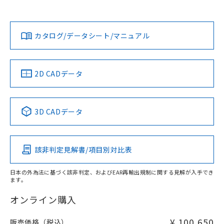
Yes
Yes
Yes
対応状況
対応予定月
※1
※2
ダウンロードデータをご利用いただく前に、以下を必ずお読
みください。
カタログ/データシート/マニュアル
対応済み
ソフトウェアの使用条件
LR型式承認
DNV型式承認
BV型式承認
KR型式承
（イギリス
（ノルウェー
（フランス
（韓国
船舶規格）
船舶規格）
船舶規格）
船舶規格
中国 RoHS
注意事項・凡例
2D CADデータ
端子配置
No
No
No
No
中国 RoHS表
※1 ※2
3D CADデータ
この製品の規格認証/適合状況ページへ
Pb
Hg
Cd
Cr(VI)
その他の認証はこちらのページからご検索ください
該非判定見解書/項目別対比表
X
O
O
O
日本の外為法に基づく該非判定、およびEAR再輸出規制に関する見解が入手でき
ます。
"対応済み"や非含有の記載がされた商品であっても、流通
在庫等で未対応品が混在する可能性があります。
オンライン購入
非含有品が必要な際は、弊社営業部門もしくは販売店へお
問い合わせください。
¥ 100,650
販売価格（税込）