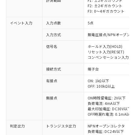
計測範囲
F1: ±2ギガカウント
F2: ±2ギガカウント
F3: 0～4ギガカウント
イベント入力
入力点数
5点
入力方式
無電圧接点/NPNオープン
信号名
ホールド入力(HOLD)
リセット入力(RESET)
コンペンセーション入力(COMP
接続方式
端子台
※1 対応状況
有接点
ON: 1kΩ以下
OFF: 100kΩ以上
対応済み：EU RoHS指令（10物質）の
非含有に対応した製品が提供可能な商品で
無接点
ON時残留電圧: 2V以下
す。
負荷電流: 4mA以下
対応予定：EU RoHS指令（10物質）の非含
最大印加電圧: DC30V以下
ご利用条件
有に対応した製品に切り替える予定のある
OFF時漏れ電流: 0.1mA以下
商品です。
判定出力
トランジスタ出力
NPNオープンコレクタ
対応予定なし：EU RoHS指令（10物質）の
以下の条件をお読みいただき、同意のうえ
負荷電圧: DC24V以下
非含有に非対応の商品で、対応品を出す予