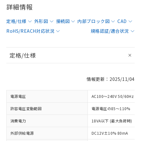
詳細情報
定格/仕様
外形図
接続図
内部ブロック図
CAD
RoHS/REACH対応状況
規格認証/適合状況
定格/仕様
情報更新：2025/11/04
電源電圧
AC100～240V 50/60Hz
許容電圧変動範囲
電源電圧の85～110%
消費電力
18VA以下 (最大負荷時)
外部供給電源
DC12V±10% 80mA