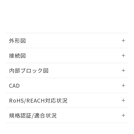
欄に対応日を記載しておりました。
既に当社にて対応品への在庫切替を完了
していることから、特段のことがない限
り、2022年1月12日より割愛しておりま
す。
外形図
情報更新：2025/11/04
接続図
情報更新：2025/11/04
内部ブロック図
情報更新：2025/11/04
CAD
ログイン/会員登録いただくと、CADデータをダウンロー
RoHS/REACH対応状況
ドすることができます。
情報更新：2026/7/29
規格認証/適合状況
ログイン/会員登録
EU RoHS
注意事項・凡例
UL認証
CSA認証
CEマーキング