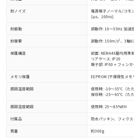
当社は、貴社製品を第三者に販売する
機器販売店・当社販売員にご確
在庫状況および標準価格結果を当社の
※2 対応予定月
「ｅ」：有害物質（10物質）のすべてが基
場合は、上記1、2および3の内容を当
認ください)
耐ノイズ
電源端子ノーマル/コモンモー
事前の承諾なく第三者に漏洩または開
準値以下であることを示します。
該第三者に通知します。また当社は、
1µs、100ns)
示しないようお願いします。
部品在庫の切り替え状況などにより、予定
「10」：通常の使用状況下において有害物
販売先および販売に係わる関係者が違
マイパーツ機能（部品リスト作成サー
空
受注生産機種、また在庫状況の
月が前後することがあります。
質が外部に漏えいし、環境に深刻な影響を
耐振動
誤動作: 10～55Hz 加速度 5
法に輸出するおそれがある場合は、取
ビス）をご利用いただくには、I-Web
白
情報を公開していない機種
及ぼさない年数を意味します。
り引きをいたしません。
メンバーズにご登録されている必要が
2
耐衝撃
誤動作: 150m/s
、3軸6方向
「－」：未確認です。当社販売部門へお問
あります。
い合わせください。
お客様が当ウェブサイト上で当社にご
保護構造
前面: NEMA4X屋内用準拠(I
※3 非含有証明書ダウンロード
登録された部品リストについて、当社
リアケース: IP20
および当社の共同利用者が、当社の製
端子部: IP00 + フィンガープ
下記の非含有証明書をダウンロードするこ
品・サービスに関するお客様との取
とができます。
メモリ保護
EEPROM (不揮発性メモリ)
合意する
キャンセル
引・商談に必要な範囲で利用すること
をご了承ください。
EU RoHS指令（10物質）の非含有証明書
周囲温度範囲
使用時: -10～55℃（た
※当社の共同利用者とは、
"個人情報
51物質の非含有証明書（当社基準）
保存時: -25～65℃（た
の共同利用に関して"
の「1.共同利
※本証明書は発行日時点で非含有を証明す
用者の範囲」に記載されている法人を
周囲湿度範囲
使用時: 25～85%RH
るもので、過去に遡って非含有を証明する
指します。
ものではありません。
付属品
防水パッキン、フィクスチ
また、RoHS指令のフタル酸エステル類４
物質の対応では、対応完了までの期間は出
質量
約300g
荷製品に未対応品が混在することから備考