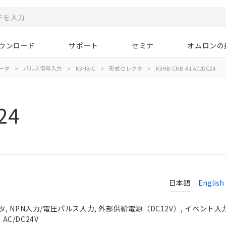
ウンロード
サポート
セミナ
オムロンの
ータ
>
パルス信号入力
>
K3HB-C
>
形式セレクタ
>
K3HB-CNB-A1 AC/DC24
24
日本語
English
 NPN入力/電圧パルス入力, 外部供給電源（DC12V）, イベント入力
AC/DC24V