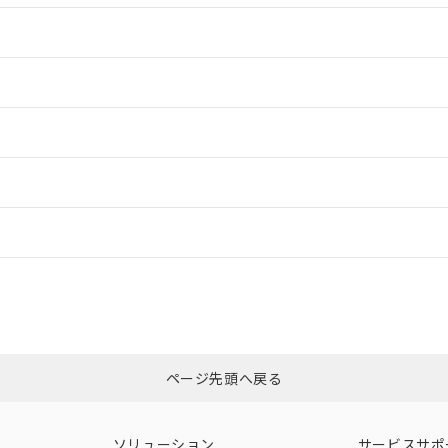
情報更新：2
情報更新：2
情報更新：2
ードすることができます。
情報更新：
ログイン/会員登録
CCC認証
電波法
みください。
N/A
N/A
非含有証明書
※3
ページ先頭へ戻る
ダウンロードはこちら
型式承認
NK型式承認
ABS型式承認
韓国
（日本
（アメリカ
ソリューション
サービスサポ