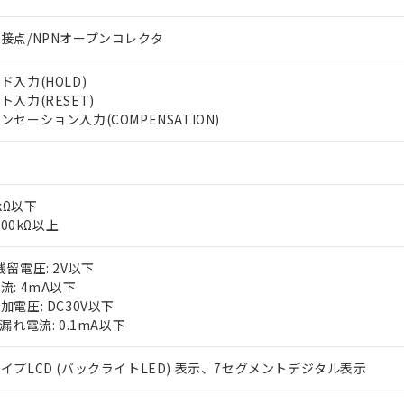
oHS指令（10物質）の非含有に対応した製品に切り替える予定のある
 RoHS指令（10物質）の非含有に非対応の商品で、対応品を出す予
接点/NPNオープンコレクタ
 RoHS指令（10物質）の非含有の対応状況を調査中または確認中の
ンス料など無形物で、有害物質有無と関係のない商品です。
○×表
より、非含有部品としていたものが、含有品と判明した場合などやむ
ド入力(HOLD)
ト入力(RESET)
みいただき、同意のうえご利用ください。
材料含有率が中国RoHSの基準値以下であることを示します。
ンセーション入力(COMPENSATION)
材料含有率が中国RoHSの基準値を超えていることを示します。
、当社制御機器事業取扱商品の当社在庫状況および標準価格(税抜)
ら貴社製品のうち、外国為替および外国貿易法に定める商品（以下｢
質）：
す。当社販売部門へお問い合わせください。
 水銀(Hg) 1000ppm以下、 カドミウム(Cd) 100ppm以下、
たは国外への提供する場合は、日本国政府の輸出許可(または役務取
台
000ppm以下、ポリ臭化ビフェニル類(PBB) 1000ppm以下、ポリ臭化ジフェニルエーテル類(P
事業取扱商品の中には、本サービスの対象外となる商品もあること
手続きをとります。
キシル) (DEHP)(別名：DOP) 1000ppm以下、フタル酸ブチルベンジル（BBP） 100
(GB/T26572)：
以下、フタル酸ジイソブチル (DIBP) 1000ppm以下
び標準価格照会結果は、記載している更新日時点での社内データに
物を破棄する場合は、完全に破砕するなど、違法に輸出されないよ
(水銀) : 1000ppm、 Cd(カドミウム) : 100ppm、
業用監視および制御機器に対する適用除外項目は除く。
1kΩ以下
覧された時点での実際の在庫および標準価格とは異なる場合がある
1000ppm、 PBBs(ポリ臭化ビフェニル類) : 1000ppm、 PBDEs(ポリ臭化ジフェニルエーテル類
物質については閾値を超える意図的な使用がないことを確認しています。
 100kΩ以上
上の在庫あり
 1000ppm、 DIBP(フタル酸ジイソブチル) : 1000ppm、 BBP(フタル酸ブチルベンジル) :
品を、核兵器、ミサイル、化学兵器、生物兵器またはその他武器並
チルヘキシル)) : 1000ppm
況および標準価格はお客様のお取引先、またはお客様担当のオムロ
用いたしません。
ご相談ください。
残留電圧: 2V以下
は満たないが在庫あり
製品を第三者に販売する場合は、上記1、2および3の内容を当該第
機器販売店や当社販売拠点は「
流: 4mA以下
販売ネットワーク
」をご確認くだ
販売先および販売に係わる関係者が違法に輸出するおそれがある場
用期限
び標準価格結果を当社の事前の承諾なく第三者に漏洩または開示し
加電圧: DC30V以下
え状況などにより、予定月が前後することがあります。
(最新の在庫状況については、お客様のお取引先、またはお客様担当
漏れ電流: 0.1mA以下
（10物質）のすべてが基準値以下であることを示します。
店・当社販売員にご確認ください)
能（部品リスト作成サービス）をご利用いただくには、I-Webメン
使用状況下において有害物質が外部に漏えいし、環境に深刻な影響を
あります。
イプLCD (バックライトLED) 表示、7セグメントデジタル表示
機種、また在庫状況の情報を公開していない機種
ェブサイト上で当社にご登録された部品リストについて、当社およ
書ダウンロード
す。当社販売部門へお問い合わせください。
品・サービスに関するお客様との取引・商談に必要な範囲で利用す