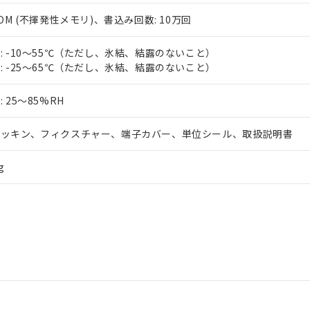
ROM (不揮発性メモリ)、書込み回数: 10万回
: -10～55℃（ただし、氷結、結露のないこと）
: -25～65℃（ただし、氷結、結露のないこと）
 25～85%RH
パッキン、フィクスチャー、端子カバー、単位シール、取扱説明書
g