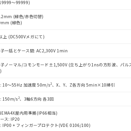
合意する
キャンセル
19999～99999)
書をダウンロードすることができます。
利用者とは、
"個人情報の共同利用に関して"
の「1.共同利用者の
14.2mm (緑色/赤色切替)
します。
10物質）の非含有証明書
.9mm (緑色)
明書（当社基準）
日時点で非含有を証明するもので、過去に遡って非含有を証明するも
令のフタル酸エステル類４物質の対応では、対応完了までの期間は出
以上 (DC500Vメガにて)
備考欄に対応日を記載しておりました。
品への在庫切替を完了していることから、特段のことがない限り、20
一括とケース間: AC2,300V 1min
す。
子ノーマル/コモンモード±1,500V (立ち上がり1nsの方形波、パル
)
2
 10～55Hz 加速度 50m/s
、X、Y、Z各方向 5min×10掃引
2
 150m/s
、3軸6方向 各3回
NEMA4X屋内用準拠(IP66相当)
ス: IP20
 IP00 + フィンガープロテクト(VDE 0106/100)