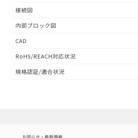
接続図
内部ブロック図
CAD
ログイン/会員登録いただくと、CADデータをダウンロ
RoHS/REACH対応状況
規格認証/適合状況
EU RoHS
注意事項・凡例
UL認証
CSA認証
CEマーキング
ダウンロードデータをご利用いただく前に、以下を必ずお読
Yes
Yes
Yes
対応状況
対応予定月
※1
※2
ソフトウェアの使用条件
対応済み
LR型式承認
DNV型式承認
BV型式承認
KR
（イギリス
（ノルウェー
（フランス
（
お知らせ・最新情報