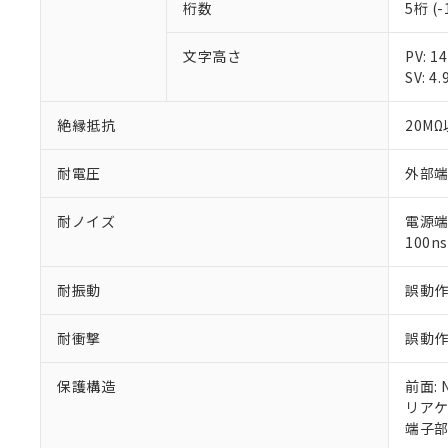
桁数
5桁 (-
さい。
下記の非含有証明
※当社の共同
文字高さ
PV: 
いる法人を指
EU RoHS指令（
SV: 4
51物質の非含有証
※本証明書は発行
また、RoHS指
絶縁抵抗
20MΩ
混在することから
既に当社にて対応
耐電圧
外部端子
り割愛しておりま
耐ノイズ
電源端
100ns
耐振動
誤動作:
耐衝撃
誤動作:
保護構造
前面: 
リアケー
端子部: