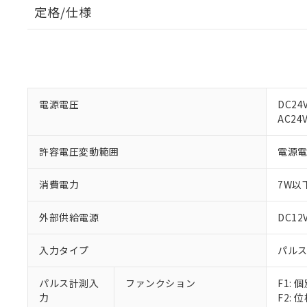
定格/仕様
電源電圧
DC24
AC24V
許容電圧変動範囲
電源電
消費電力
7W以
外部供給電源
DC12
入力タイプ
パルス
パルス計測入
ファンクション
F1: 
力
F2: