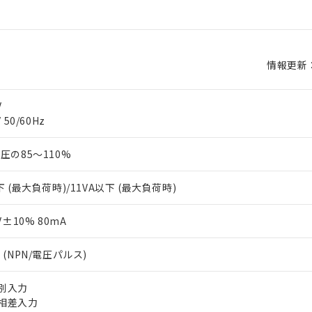
情報更新：2
V
 50/60Hz
圧の85～110%
下 (最大負荷時)/11VA以下 (最大負荷時)
V±10% 80mA
 (NPN/電圧パルス)
個別入力
 位相差入力