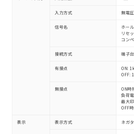
対応予定：EU R
対応予定なし：EU
入力方式
無電圧
調査・確認中：EU
ご利用条件
非該当品：ライセ
※1 中国RoHS
仕入先様の事情に
信号名
ホール
があります。
リセッ
以下の条件をお読
「○」：最大均質
コンペ
「×」：最大均質
本サービスは
当社は、これ
*EU RoHS指令（10物
「－」：未確認で
鉛(Pb) 1000ppm以下、
くものです。
う）を輸出ま
接続方式
端子
記
説明
六価クロム(Cr(Ⅵ)) 1
当社制御機器
などの必要な
フタル酸ビス(2-エチルヘ
号
*中国RoHS10物質の基準値 
ル（DBP） 1000ppm
在庫状況およ
当社は規制貨
Pb(鉛) :1000ppm、 Hg
但し、RoHS指令で産
有接点
ON: 
のであり、閲
ます。
Cr(Ⅵ)(六価クロム) : 
フタル酸エステル類の４
OFF:
○
一定数以
DBP(フタル酸ジブチル) :
い。
当社は貴社製
DEHP(フタル酸ビス(2-エ
正式な納期状
置等に一切使
無接点
当社販売員に
ON時
※2 対応予定月
△
一定数に
当社は、貴社
オムロン制御
負荷電
また当社は、
※2 環境保護使
在庫状況およ
最大印
部品在庫の切り替
たしません。
－
在庫なし
す。
OFF時
「ｅ」：有害物質
機器販売
マイパーツ機
「10」：通常の
ている必要が
表示
表示方式
味します。
ネガタ
空
受注生産
お客様が当ウ
※3 非含有証明
「－」：未確認で
白
が、当社の製