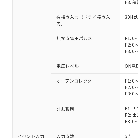
F3: 
有接点入力（ドライ接点入
30Hz
力）
無接点電圧パルス
F1: 
F2: 
F3: 
電圧レベル
ON電圧
オープンコレクタ
F1: 
F2: 
F3: 
計測範囲
F1:
F2:
※1 対応状況
F3:
対応済み：EU
イベント入力
入力点数
5点