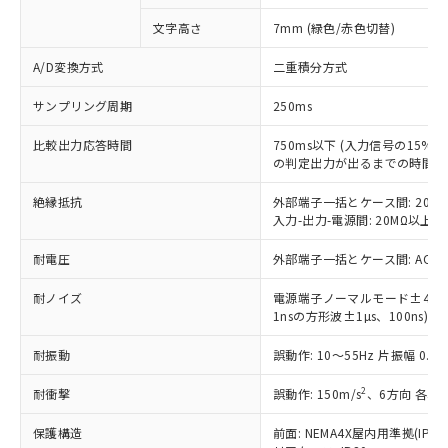
非該当品：ライセンス料など無形物で、有
す。
基準値以下であることを示します。
害物質有無と関係のない商品です。
文字高さ
7mm (緑色/赤色切替)
当社制御機器事業取扱商品の中には、
「×」：最大均質材料含有率が中国RoHSの
仕入先様の事情により、非含有部品として
本サービスの対象外となる商品もある
基準値を超えていることを示します。
いたものが、含有品と判明した場合などや
A/D変換方式
二重積分方式
当社は、これら貴社製品のうち、外国
ことをご了承ください。
「－」：未確認です。当社販売部門へお問
むを得ず変更することがあります。
為替および外国貿易法に定める商品
在庫状況および標準価格照会結果は、
い合わせください。
サンプリング周期
250ms
（以下｢規制貨物等」という）を輸出
記載している更新日時点での社内デー
*EU RoHS指令（10物質）：
または国外への提供する場合は、日本
記
タに基づき作成されるものであり、閲
説明
鉛(Pb) 1000ppm以下、 水銀(Hg) 1000ppm以下、 カド
比較出力応答時間
750ms以下 (入力信号の15
*中国RoHS10物質の基準値 (GB/T26572)：
国政府の輸出許可(または役務取引許
号
覧された時点での実際の在庫および標
ミウム(Cd) 100ppm以下、
Pb(鉛) :1000ppm、 Hg(水銀) : 1000ppm、 Cd(カドミウ
の判定出力が出るまでの時間)
可)を取得するなどの必要な手続きを
六価クロム(Cr(Ⅵ)) 1000ppm以下、ポリ臭化ビフェニル
ム) : 100ppm、
準価格とは異なる場合があることをご
類(PBB) 1000ppm以下、ポリ臭化ジフェニルエーテル類
Cr(Ⅵ)(六価クロム) : 1000ppm、 PBBs(ポリ臭化ビフェ
とります。
了承ください。
絶縁抵抗
外部端子一括とケース間: 20MΩ以
(PBDE) 1000ppm以下、フタル酸ビス(2-エチルヘキシ
○
一定数以上の在庫あり
ニル類) : 1000ppm、 PBDEs(ポリ臭化ジフェニルエーテ
当社は規制貨物を破棄する場合は、完
ル) (DEHP)(別名：DOP) 1000ppm以下、フタル酸ブチ
入力-出力-電源間: 20MΩ以上 (
正式な納期状況および標準価格はお客
ル類) : 1000ppm、
ルベンジル（BBP） 1000ppm以下、フタル酸ジブチル
全に破砕するなど、違法に輸出されな
DBP(フタル酸ジブチル) : 1000ppm、 DIBP(フタル酸ジ
様のお取引先、またはお客様担当のオ
（DBP） 1000ppm以下、フタル酸ジイソブチル
イソブチル) : 1000ppm、 BBP(フタル酸ブチルベンジ
△
一定数には満たないが在庫あり
いよう必要な手段を講じます。
耐電圧
外部端子一括とケース間: AC1,00
ムロン制御機器販売店・当社販売員に
(DIBP) 1000ppm以下
ル) : 1000ppm、
当社は貴社製品を、核兵器、ミサイ
但し、RoHS指令で産業用監視および制御機器に対する
DEHP(フタル酸ビス(2-エチルヘキシル)) : 1000ppm
ご相談ください。
適用除外項目は除く。
耐ノイズ
電源端子ノーマルモード±480V
ル、化学兵器、生物兵器またはその他
－
在庫なし(最新の在庫状況につ
オムロン制御機器販売店や当社販売拠
フタル酸エステル類の４物質については閾値を超える意
1nsの方形波±1µs、100ns)
武器並びにこれらの製造装置等に一切
いては、お客様のお取引先、ま
図的な使用がないことを確認しています。
点は「
販売ネットワーク
」をご確認
※2 環境保護使用期限
使用いたしません。
たはお客様担当のオムロン制御
ください。
耐振動
誤動作: 10～55Hz 片振幅 0.3
当社は、貴社製品を第三者に販売する
機器販売店・当社販売員にご確
在庫状況および標準価格結果を当社の
※2 対応予定月
「ｅ」：有害物質（10物質）のすべてが基
場合は、上記1、2および3の内容を当
認ください)
事前の承諾なく第三者に漏洩または開
2
耐衝撃
誤動作: 150m/s
、6方向 各3回
準値以下であることを示します。
該第三者に通知します。また当社は、
示しないようお願いします。
部品在庫の切り替え状況などにより、予定
「10」：通常の使用状況下において有害物
販売先および販売に係わる関係者が違
マイパーツ機能（部品リスト作成サー
保護構造
前面: NEMA4X屋内用準拠(IP66
空
受注生産機種、また在庫状況の
月が前後することがあります。
質が外部に漏えいし、環境に深刻な影響を
法に輸出するおそれがある場合は、取