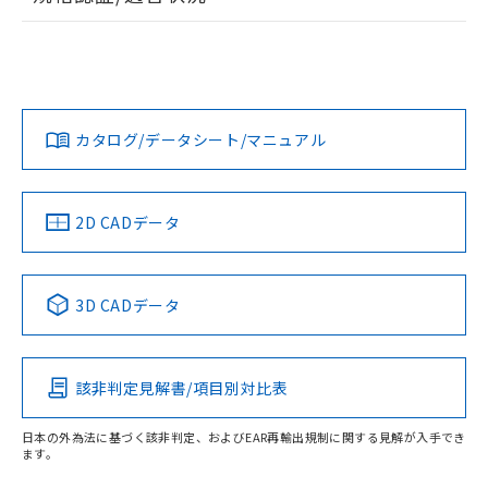
ログイン/会員登録
EU RoHS
注意事項・凡例
UL認証
CSA認証
CEマーキング
Yes
Yes
Yes
対応状況
対応予定月
※1
※2
ダウンロードデータをご利用いただく前に、以下を必ずお読
みください。
カタログ/データシート/マニュアル
対応済み
ソフトウェアの使用条件
LR型式承認
DNV型式承認
BV型式承認
KR型式承
（イギリス
（ノルウェー
（フランス
（韓国
船舶規格）
船舶規格）
船舶規格）
船舶規格
中国 RoHS
注意事項・凡例
2D CADデータ
No
No
No
No
端子配置
中国 RoHS表
※1 ※2
3D CADデータ
この製品の規格認証/適合状況ページへ
Pb
Hg
Cd
Cr(VI)
その他の認証はこちらのページからご検索ください
該非判定見解書/項目別対比表
X
O
O
O
日本の外為法に基づく該非判定、およびEAR再輸出規制に関する見解が入手でき
ます。
"対応済み"や非含有の記載がされた商品であっても、流通