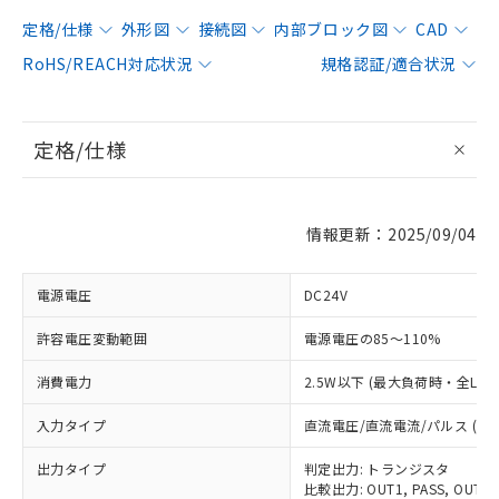
定格/仕様
外形図
接続図
内部ブロック図
CAD
RoHS/REACH対応状況
規格認証/適合状況
定格/仕様
情報更新：2025/09/04
電源電圧
DC24V
許容電圧変動範囲
電源電圧の85～110%
消費電力
2.5W以下 (最大負荷時・全LED
入力タイプ
直流電圧/直流電流/パルス (PNP
出力タイプ
判定出力: トランジスタ
比較出力: OUT1, PASS, OUT2