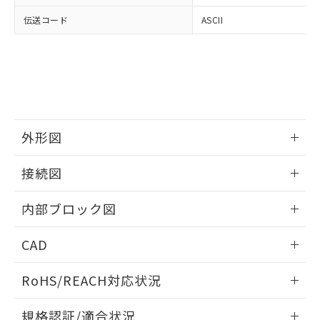
伝送コード
ASCII
外形図
情報更新：2025/09/04
接続図
情報更新：2025/09/04
内部ブロック図
情報更新：2025/09/04
CAD
ログイン/会員登録いただくと、CADデータをダウンロー
RoHS/REACH対応状況
ドすることができます。
情報更新：2026/7/29
規格認証/適合状況