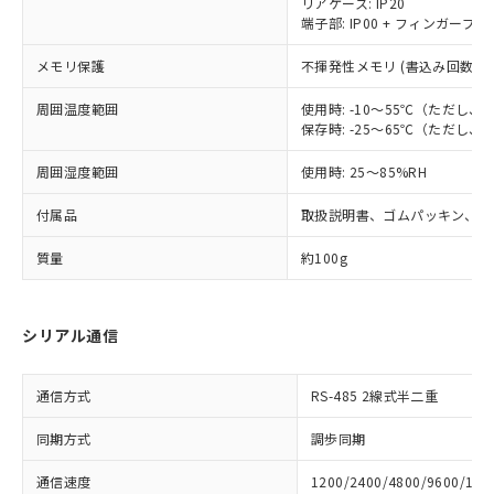
リアケース: IP20
ビス）をご利用いただくには、I-Web
白
情報を公開していない機種
及ぼさない年数を意味します。
り引きをいたしません。
端子部: IP00 + フィンガープロテ
メンバーズにご登録されている必要が
「－」：未確認です。当社販売部門へお問
あります。
い合わせください。
メモリ保護
不揮発性メモリ (書込み回数: 1
お客様が当ウェブサイト上で当社にご
※3 非含有証明書ダウンロード
登録された部品リストについて、当社
周囲温度範囲
使用時: -10～55℃（ただし
および当社の共同利用者が、当社の製
保存時: -25～65℃（ただし
下記の非含有証明書をダウンロードするこ
品・サービスに関するお客様との取
とができます。
合意する
キャンセル
引・商談に必要な範囲で利用すること
周囲湿度範囲
使用時: 25～85%RH
をご了承ください。
EU RoHS指令（10物質）の非含有証明書
※当社の共同利用者とは、
"個人情報
付属品
取扱説明書、ゴムパッキン、フ
51物質の非含有証明書（当社基準）
の共同利用に関して"
の「1.共同利
※本証明書は発行日時点で非含有を証明す
質量
約100g
用者の範囲」に記載されている法人を
るもので、過去に遡って非含有を証明する
指します。
ものではありません。
また、RoHS指令のフタル酸エステル類４
シリアル通信
物質の対応では、対応完了までの期間は出
荷製品に未対応品が混在することから備考
欄に対応日を記載しておりました。
通信方式
RS-485 2線式半二重
既に当社にて対応品への在庫切替を完了
していることから、特段のことがない限
同期方式
調歩同期
り、2022年1月12日より割愛しておりま
通信速度
1200/2400/4800/9600/192
す。