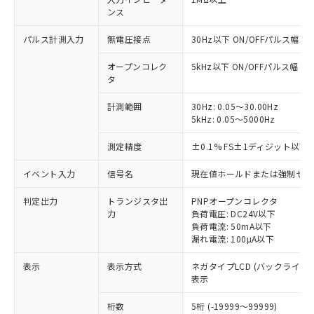
ンス
パルス計測入力
無電圧接点
30Hz以下 ON/OFFパルス幅 1
オープンコレク
5kHz以下 ON/OFFパルス幅 90
タ
計測範囲
30Hz: 0.05～30.00Hz
※1 対応状況
5kHz: 0.05～5000Hz
対応済み：EU RoHS指令（10物質）の
測定精度
±0.1% FS±1ディジット以下 (
非含有に対応した製品が提供可能な商品で
す。
イベント入力
信号名
現在値ホールドまたは強制ゼロ
対応予定：EU RoHS指令（10物質）の非含
ご利用条件
有に対応した製品に切り替える予定のある
判定出力
トランジスタ出
PNPオープンコレクタ
商品です。
力
負荷電圧: DC24V以下
負荷電流: 50mA以下
対応予定なし：EU RoHS指令（10物質）の
以下の条件をお読みいただき、同意のうえ
漏れ電流: 100µA以下
非含有に非対応の商品で、対応品を出す予
ご利用ください。
定はありません。
表示
表示方式
ネガタイプLCD (バックライト
調査・確認中：EU RoHS指令（10物質）の
本サービスは、当社制御機器事業取扱
表示
※1 中国RoHS○×表
非含有の対応状況を調査中または確認中の
商品の当社在庫状況および標準価格
商品です。
桁数
5桁 (-19999～99999)
(税抜)を提供させていただくもので
「○」：最大均質材料含有率が中国RoHSの