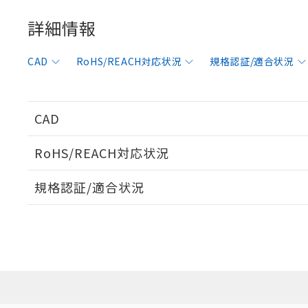
*中国RoHS10物質の基準値 
ル（DBP） 1000ppm
在庫状況およ
当社は規制貨
Pb(鉛) :1000ppm、 Hg
但し、RoHS指令で産
のであり、閲
ます。
詳細情報
Cr(Ⅵ)(六価クロム) : 
フタル酸エステル類の４
○
一定数以
DBP(フタル酸ジブチル) :
い。
当社は貴社製
DEHP(フタル酸ビス(2-エ
正式な納期状
置等に一切使
CAD
RoHS/REACH対応状況
規格認証/適合状況
当社販売員に
※2 対応予定月
△
一定数に
当社は、貴社
オムロン制御
また当社は、
※2 環境保護使
在庫状況およ
部品在庫の切り替
たしません。
－
在庫なし
す。
「ｅ」：有害物質
機器販売
CAD
マイパーツ機
「10」：通常の
ている必要が
味します。
空
受注生産
RoHS/REACH対応状況
お客様が当ウ
※3 非含有証明
「－」：未確認で
白
が、当社の製
ログイン/会員登録いただくと、CADデータをダウンロ
さい。
下記の非含有証明
規格認証/適合状況
※当社の共同
EU RoHS
注意事項・凡例
いる法人を指
EU RoHS指令（
UL認証
CSA認証
CEマーキング
51物質の非含有証
※本証明書は発行
また、RoHS指
No
No
Yes
対応状況
対応予定月
※1
※2
混在することから
ダウンロードデータをご利用いただく前に、以下を必ずお読
既に当社にて対応
対応済み
ソフトウェアの使用条件
り割愛しておりま