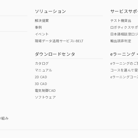
型式承認
NK型式承認
ABS型式承認
韓国
（日本
（アメリカ
ソリューション
サービスサポ
舶規格）
船舶規格）
船舶規格）
解決提案
テスト機貸出
事例
ロボティクスサ
No
No
イベント
日本語相談窓口
現場データ活用サービスi-BELT
輸出該非判定
I)
PBBs
PBDEs
DBP
ダウンロードセンタ
eラーニング
この製品の規格認証/適合
その他の認証はこちらのページからご
カタログ
eラーニングのご
マニュアル
コースを選んで受
O
O
O
2D CAD
eラーニングコー
3D CAD
電気制御CAD
在庫等で未対応品が混在する可能性があります。
ソフトウェア
問い合わせください。
この製品のRoHS/REACH対応
り組み