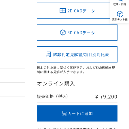
在庫・価格
2D CADデータ
無料テスト機
3D CADデータ
該非判定見解書/項目別対比表
。
日本の外為法に基づく該非判定、およびEAR再輸出規
商品です。
制に関する見解が入手できます。
定はありません。
オンライン購入
商品です。
¥ 79,200
を得ず変更すること
販売価格（税込）
を提供させていただ
カートに追加
規制貨物等」とい
引許可)を取得する
BDE) 1000ppm以下、
をご了承ください。
0ppm以下、フタル酸ジブチ