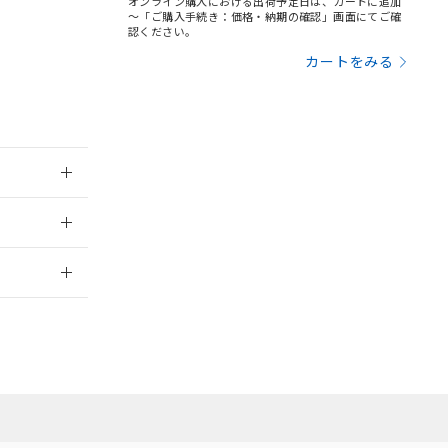
オンライン購入における出荷予定日は、カートに追加
基づき作成されるも
う必要な手段を講じ
～「ご購入手続き：価格・納期の確認」画面にてご確
ことをご了承くださ
認ください。
) : 1000ppm、
 1000ppm、
びにこれらの製造装
カートをみる
ン制御機器販売店・
三者に通知します。
さい。
合は、取り引きをい
ないようお願いしま
のオムロン制御
バーズにご登録され
及ぼさない年数を意
：2019/4/8
び当社の共同利用者
ることをご了承くだ
2026/7/29
範囲」に記載されて
のではありません。
荷製品に未対応品が
22年1月12日よ