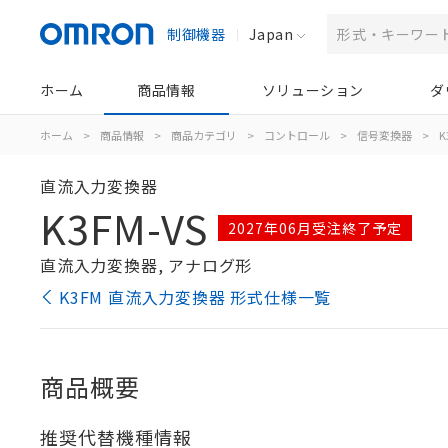
制御機器
Japan
ホーム
商品情報
ソリューション
ダ
ホーム
>
商品情報
>
商品カテゴリ
>
コントロール
>
信号変換器
>
K
直流入力変換器
K3FM-VS
2027年06月受注終了予定
直流入力変換器, アナログ形
K3FM 直流入力変換器 形式仕様一覧
商品概要
推奨代替機種情報