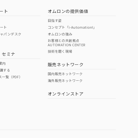
ート
オムロンの提供価値
目指す姿
ポート
コンセプト「i-Automation!」
ジャパンデスク
オムロンの強み
お客様との共創拠点
AUTOMATION CENTER
DIBP
BBP
DEHP
環境保護
技術を磨く現場
・セミナ
状況ページへ
使用期限
検索ください
案内
販売ネットワーク
講する
O
O
O
10
国内販売ネットワーク
ス一覧（PDF）
海外販売ネットワーク
オンラインストア
状況ページへ