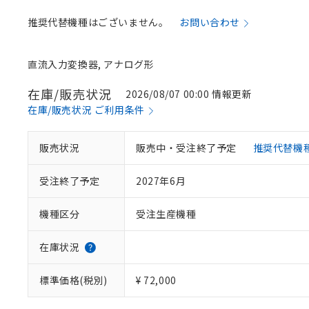
推奨代替機種はございません。
お問い合わせ
直流入力変換器, アナログ形
在庫/販売状況
2026/08/07 00:00 情報更新
在庫/販売状況 ご利用条件
※1 対応状況
販売状況
販売中・受注終了予定
推奨代替機
対応済み：EU
対応予定：EU R
受注終了予定
2027年6月
対応予定なし：EU
調査・確認中：EU
ご利用条件
機種区分
受注生産機種
非該当品：ライセ
※1 中国RoHS
仕入先様の事情に
があります。
以下の条件をお読
在庫状況
「○」：最大均質
「×」：最大均質
本サービスは
当社は、これ
*EU RoHS指令（10物
標準価格(税別)
¥ 72,000
「－」：未確認で
鉛(Pb) 1000ppm以下、
くものです。
う）を輸出ま
記
説明
六価クロム(Cr(Ⅵ)) 1
当社制御機器
などの必要な
フタル酸ビス(2-エチルヘ
号