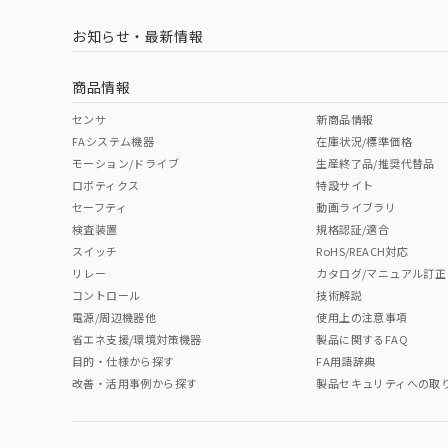
LR型式承認
DNV型式承認
BV型式承認
KR
（イギリス
（ノルウェー
（フランス
（
お知らせ・最新情報
中国 RoHS
注意事項・凡例
船舶規格）
船舶規格）
船舶規格）
船
商品情報
No
No
No
No
中国 RoHS表
※1 ※2
センサ
新商品情報
FAシステム機器
在庫状況/標準価格
Pb
Hg
Cd
Cr(V
モーション/ドライブ
生産終了品/推奨代替品
ロボティクス
特設サイト
セーフティ
動画ライブラリ
検査装置
規格認証/適合
X
O
O
O
スイッチ
RoHS/REACH対応
リレー
カタログ/マニュアル訂正
コントロール
技術解説
"対応済み"や非含有の記載がされた商品であっても、流通
電源/周辺機器他
使用上の注意事項
非含有品が必要な際は、弊社営業部門もしくは販売店へお
省エネ支援/環境対策機器
製品に関するFAQ
目的・仕様から探す
FA用語辞典
改善・活用事例から探す
製品セキュリティへの取