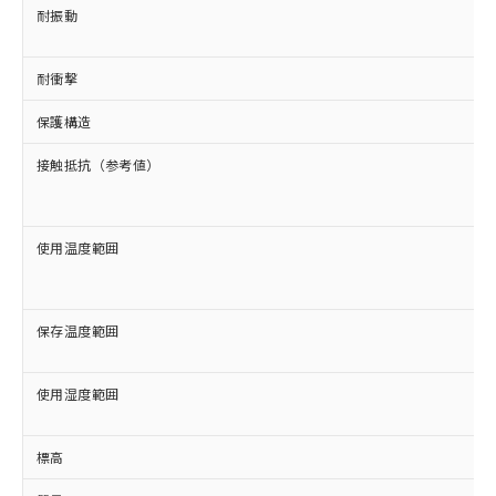
とができます。
合意する
キャンセル
耐振動
引・商談に必要な範囲で利用すること
をご了承ください。
EU RoHS指令（10物質）の非含有証明書
※当社の共同利用者とは、
"個人情報
51物質の非含有証明書（当社基準）
耐衝撃
の共同利用に関して"
の「1.共同利
※本証明書は発行日時点で非含有を証明す
用者の範囲」に記載されている法人を
保護構造
るもので、過去に遡って非含有を証明する
指します。
ものではありません。
接触抵抗（参考値）
また、RoHS指令のフタル酸エステル類４
物質の対応では、対応完了までの期間は出
荷製品に未対応品が混在することから備考
欄に対応日を記載しておりました。
使用温度範囲
既に当社にて対応品への在庫切替を完了
していることから、特段のことがない限
り、2022年1月12日より割愛しておりま
保存温度範囲
す。
使用湿度範囲
標高