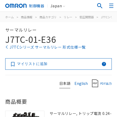
制御機器
Japan
ホーム
>
商品情報
>
商品カテゴリ
>
リレー
>
低圧開閉器
>
J7TCシリー
サーマルリレー
J7TC-01-E36
J7TCシリーズ サーマルリレー 形式仕様一覧
マイリストに追加
日本語
English
PDF出力
商品概要
サーマルリレー, トリップ電流 0.24-