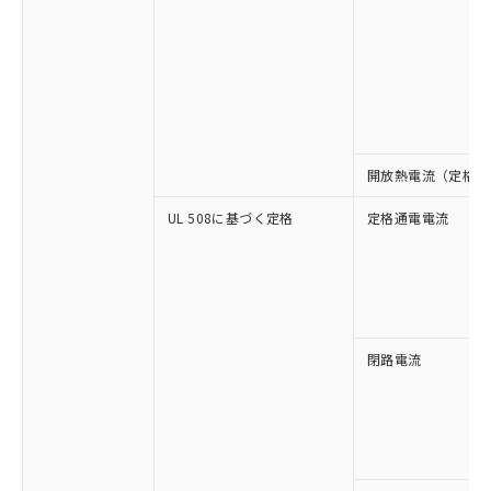
※1 対応状況
対応済み：EU RoHS指令（10物質）の
非含有に対応した製品が提供可能な商品で
す。
対応予定：EU RoHS指令（10物質）の非含
ご利用条件
有に対応した製品に切り替える予定のある
開放熱電流（定格通
商品です。
対応予定なし：EU RoHS指令（10物質）の
UL 508に基づく定格
定格通電電流
以下の条件をお読みいただき、同意のうえ
非含有に非対応の商品で、対応品を出す予
ご利用ください。
定はありません。
調査・確認中：EU RoHS指令（10物質）の
本サービスは、当社制御機器事業取扱
※1 中国RoHS○×表
非含有の対応状況を調査中または確認中の
商品の当社在庫状況および標準価格
商品です。
(税抜)を提供させていただくもので
「○」：最大均質材料含有率が中国RoHSの
非該当品：ライセンス料など無形物で、有
す。
閉路電流
基準値以下であることを示します。
害物質有無と関係のない商品です。
当社制御機器事業取扱商品の中には、
「×」：最大均質材料含有率が中国RoHSの
仕入先様の事情により、非含有部品として
本サービスの対象外となる商品もある
基準値を超えていることを示します。
いたものが、含有品と判明した場合などや
当社は、これら貴社製品のうち、外国
ことをご了承ください。
「－」：未確認です。当社販売部門へお問
むを得ず変更することがあります。
為替および外国貿易法に定める商品
在庫状況および標準価格照会結果は、
い合わせください。
（以下｢規制貨物等」という）を輸出
記載している更新日時点での社内デー
*EU RoHS指令（10物質）：
または国外への提供する場合は、日本