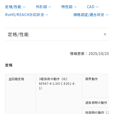
定格/性能
外形図
特性図
CAD
RoHS/REACH対応状況
規格認証/適合状況
定格/性能
情報更新：2025/10/23
定格
主回路定格
3極負荷の動作（IEC
限界動作
60947-4-1/JIS C 8201-4-
1）
過負荷時の動作（ホ
拘束時の動作（コー