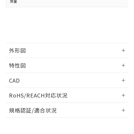
質量
外形図
情報更新：2025/10/23
特性図
外形図
情報更新：2025/10/23
CAD
動作特性曲線
ログイン/会員登録いただくと、CADデータをダウンロー
RoHS/REACH対応状況
ドすることができます。
情報更新：2026/7/29
規格認証/適合状況
ログイン/会員登録
EU RoHS
注意事項・凡例
UL認証
CSA認証
CEマーキング