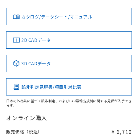
Yes
Yes
Yes
対応状況
対応予定月
※1
※2
ダウンロードデータをご利用いただく前に、以下を必ずお読
みください。
カタログ/データシート/マニュアル
対応済み
ソフトウェアの使用条件
LR型式承認
DNV型式承認
BV型式承認
KR型式承
（イギリス
（ノルウェー
（フランス
（韓国
船舶規格）
船舶規格）
船舶規格）
船舶規格
中国 RoHS
注意事項・凡例
2D CADデータ
No
No
No
No
中国 RoHS表
※1 ※2
3D CADデータ
この製品の規格認証/適合状況ページへ
Pb
Hg
Cd
Cr(VI)
その他の認証はこちらのページからご検索ください
該非判定見解書/項目別対比表
O
O
O
O
日本の外為法に基づく該非判定、およびEAR再輸出規制に関する見解が入手でき
ます。
"対応済み"や非含有の記載がされた商品であっても、流通
在庫等で未対応品が混在する可能性があります。
オンライン購入
非含有品が必要な際は、弊社営業部門もしくは販売店へお
問い合わせください。
¥ 6,710
販売価格（税込）