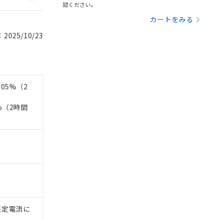
認ください。
カートをみる
025/10/23
05%（2
%（2時間
整定電流に