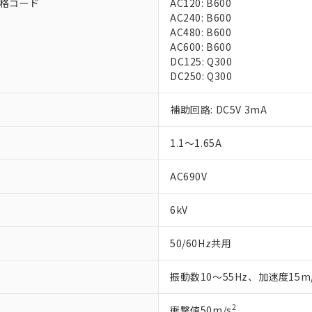
格コード
AC120: B600
AC240: B600
AC480: B600
AC600: B600
DC125: Q300
DC250: Q300
補助回路: DC5V 3mA
1.1～1.65A
AC690V
6kV
50/60Hz共用
振動数10～55Hz、加速度15m
2
衝撃値50m/s