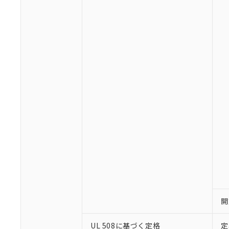
※1 対応状況
対応済み：EU
対応予定：EU R
対応予定なし：EU
調査・確認中：EU
ご利用条件
非該当品：ライセ
※1 中国RoHS
仕入先様の事情に
があります。
以下の条件をお読
「○」：最大均質
「×」：最大均質
本サービスは
当社は、これ
*EU RoHS指令（10物
「－」：未確認で
鉛(Pb) 1000ppm以下、
くものです。
う）を輸出ま
記
説明
六価クロム(Cr(Ⅵ)) 1
開
当社制御機器
などの必要な
フタル酸ビス(2-エチルヘ
号
*中国RoHS10物質の基準値 
ル（DBP） 1000ppm
在庫状況およ
当社は規制貨
Pb(鉛) :1000ppm、 Hg
但し、RoHS指令で産
のであり、閲
UL 508に基づく定格
定
ます。
Cr(Ⅵ)(六価クロム) : 
フタル酸エステル類の４