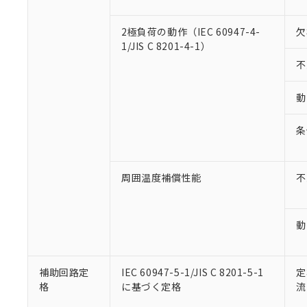
2極負荷の動作（IEC 60947-4-
欠
1/JIS C 8201-4-1）
不
動
条
周囲温度補償性能
不
動
補助回路定
IEC 60947-5-1/JIS C 8201-5-1
定
格
に基づく定格
流