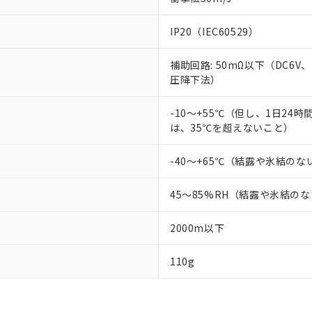
IP20（IEC60529）
補助回路: 50mΩ以下（DC6V
圧降下法）
-10～+55℃（但し、1日24
は、35℃を超えないこと）
-40～+65℃（結露や氷結のな
45～85%RH（結露や氷結の
2000m以下
110g