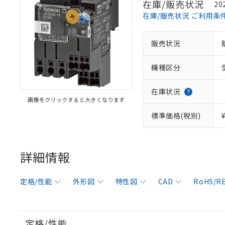
在庫/販売状況
20
在庫/販売状況 ご利用条
販売状況
機種区分
在庫状況
画像をクリックすると大きくなります
標準価格(税別)
詳細情報
定格/性能
外形図
特性図
CAD
RoHS/
定格/性能