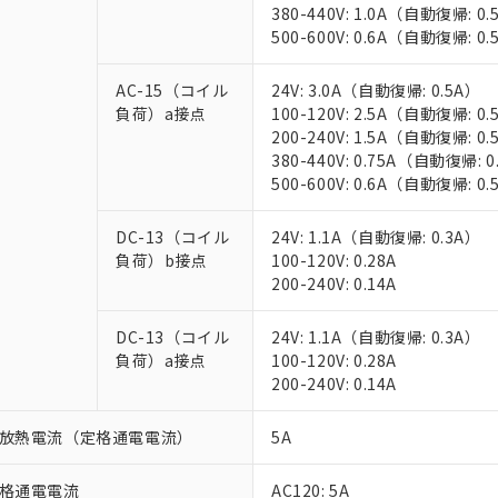
380-440V: 1.0A（自動復帰: 0.
500-600V: 0.6A（自動復帰: 0.
AC-15（コイル
24V: 3.0A（自動復帰: 0.5A）
負荷）a接点
100-120V: 2.5A（自動復帰: 0.
200-240V: 1.5A（自動復帰: 0.
380-440V: 0.75A（自動復帰: 0
500-600V: 0.6A（自動復帰: 0.
 RoHS指令（10物質）の非含有に対応した製品が提供可能な商品です
oHS指令（10物質）の非含有に対応した製品に切り替える予定のある
DC-13（コイル
24V: 1.1A（自動復帰: 0.3A）
 RoHS指令（10物質）の非含有に非対応の商品で、対応品を出す予
負荷）b接点
100-120V: 0.28A
 RoHS指令（10物質）の非含有の対応状況を調査中または確認中の
200-240V: 0.14A
ンス料など無形物で、有害物質有無と関係のない商品です。
○×表
より、非含有部品としていたものが、含有品と判明した場合などやむ
DC-13（コイル
24V: 1.1A（自動復帰: 0.3A）
みいただき、同意のうえご利用ください。
負荷）a接点
100-120V: 0.28A
材料含有率が中国RoHSの基準値以下であることを示します。
200-240V: 0.14A
材料含有率が中国RoHSの基準値を超えていることを示します。
、当社制御機器事業取扱商品の当社在庫状況および標準価格(税抜)
ら貴社製品のうち、外国為替および外国貿易法に定める商品（以下｢
質）：
す。当社販売部門へお問い合わせください。
 水銀(Hg) 1000ppm以下、 カドミウム(Cd) 100ppm以下、
たは国外への提供する場合は、日本国政府の輸出許可(または役務取
000ppm以下、ポリ臭化ビフェニル類(PBB) 1000ppm以下、ポリ臭化ジフェニルエーテル類(P
放熱電流（定格通電電流）
5A
事業取扱商品の中には、本サービスの対象外となる商品もあること
手続きをとります。
キシル) (DEHP)(別名：DOP) 1000ppm以下、フタル酸ブチルベンジル（BBP） 100
(GB/T26572)：
以下、フタル酸ジイソブチル (DIBP) 1000ppm以下
び標準価格照会結果は、記載している更新日時点での社内データに
物を破棄する場合は、完全に破砕するなど、違法に輸出されないよ
(水銀) : 1000ppm、 Cd(カドミウム) : 100ppm、
業用監視および制御機器に対する適用除外項目は除く。
覧された時点での実際の在庫および標準価格とは異なる場合がある
格通電電流
AC120: 5A
1000ppm、 PBBs(ポリ臭化ビフェニル類) : 1000ppm、 PBDEs(ポリ臭化ジフェニルエーテル類
物質については閾値を超える意図的な使用がないことを確認しています。