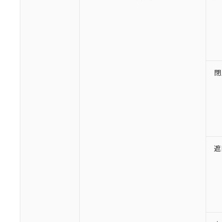
○
一定数以
DBP(フタル酸ジブチル) :
い。
当社は貴社製
DEHP(フタル酸ビス(2-エ
正式な納期状
置等に一切使
当社販売員に
※2 対応予定月
△
一定数に
当社は、貴社
オムロン制御
また当社は、
※2 環境保護使
在庫状況およ
部品在庫の切り替
たしません。
－
在庫なし
す。
「ｅ」：有害物質
機器販売
マイパーツ機
「10」：通常の
閉
ている必要が
味します。
空
受注生産
お客様が当ウ
※3 非含有証明
「－」：未確認で
白
が、当社の製
さい。
下記の非含有証明
※当社の共同
いる法人を指
EU RoHS指令（
51物質の非含有証
遮
※本証明書は発行
また、RoHS指
混在することから
既に当社にて対応
り割愛しておりま