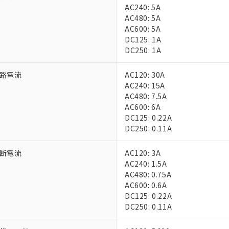
上の在庫あり
 1000ppm、 DIBP(フタル酸ジイソブチル) : 1000ppm、 BBP(フタル酸ブチルベンジル) :
AC240: 5A
品を、核兵器、ミサイル、化学兵器、生物兵器またはその他武器並
チルヘキシル)) : 1000ppm
況および標準価格はお客様のお取引先、またはお客様担当のオムロ
AC480: 5A
用いたしません。
ご相談ください。
AC600: 5A
は満たないが在庫あり
製品を第三者に販売する場合は、上記1、2および3の内容を当該第
機器販売店や当社販売拠点は「
販売ネットワーク
」をご確認くだ
DC125: 1A
販売先および販売に係わる関係者が違法に輸出するおそれがある場
用期限
び標準価格結果を当社の事前の承諾なく第三者に漏洩または開示し
DC250: 1A
え状況などにより、予定月が前後することがあります。
(最新の在庫状況については、お客様のお取引先、またはお客様担当
（10物質）のすべてが基準値以下であることを示します。
店・当社販売員にご確認ください)
能（部品リスト作成サービス）をご利用いただくには、I-Webメン
使用状況下において有害物質が外部に漏えいし、環境に深刻な影響を
路電流
AC120: 30A
あります。
AC240: 15A
機種、また在庫状況の情報を公開していない機種
ェブサイト上で当社にご登録された部品リストについて、当社およ
書ダウンロード
す。当社販売部門へお問い合わせください。
AC480: 7.5A
品・サービスに関するお客様との取引・商談に必要な範囲で利用す
合意する
キャンセル
AC600: 6A
書をダウンロードすることができます。
DC125: 0.22A
利用者とは、
"個人情報の共同利用に関して"
の「1.共同利用者の
DC250: 0.11A
します。
10物質）の非含有証明書
明書（当社基準）
断電流
AC120: 3A
日時点で非含有を証明するもので、過去に遡って非含有を証明するも
AC240: 1.5A
令のフタル酸エステル類４物質の対応では、対応完了までの期間は出
AC480: 0.75A
備考欄に対応日を記載しておりました。
AC600: 0.6A
品への在庫切替を完了していることから、特段のことがない限り、20
DC125: 0.22A
す。
DC250: 0.11A