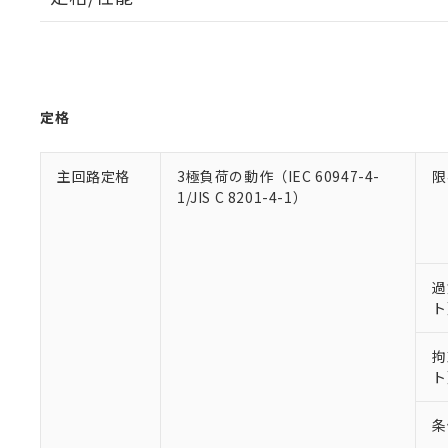
定格
主回路定格
3極負荷の動作（IEC 60947-4-
限
1/JIS C 8201-4-1）
過
ト
拘
ト
条