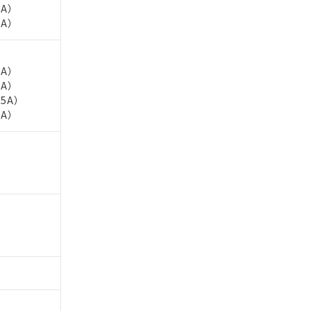
5A）
5A）
5A）
5A）
.5A）
5A）
。
商品です。
定はありません。
商品です。
を得ず変更すること
を提供させていただ
規制貨物等」とい
引許可)を取得する
BDE) 1000ppm以下、
をご了承ください。
0ppm以下、フタル酸ジブチ
基づき作成されるも
う必要な手段を講じ
ことをご了承くださ
) : 1000ppm、