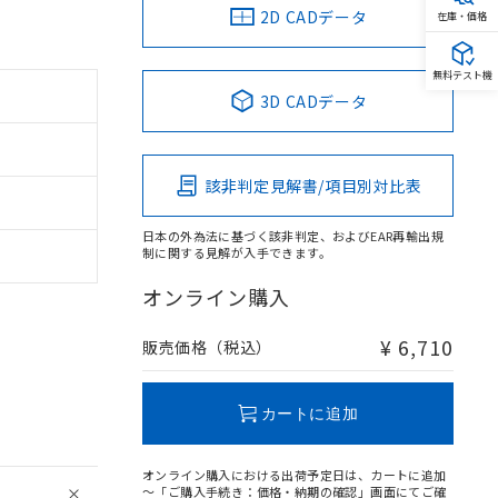
2D CADデータ
在庫・価格
無料テスト機
3D CADデータ
該非判定見解書/項目別対比表
日本の外為法に基づく該非判定、およびEAR再輸出規
制に関する見解が入手できます。
オンライン購入
¥ 6,710
販売価格（税込）
カートに追加
オンライン購入における出荷予定日は、カートに追加
～「ご購入手続き：価格・納期の確認」画面にてご確