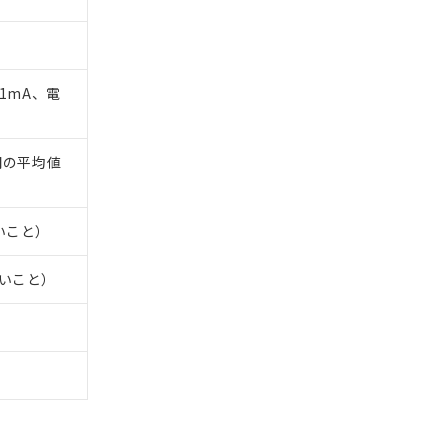
、1mA、電
時間の平均値
いこと）
ないこと）