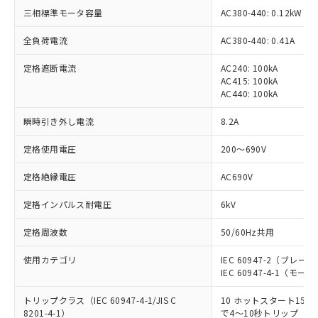
三相標準モータ容量
AC380-440: 0.12kW
全負荷電流
AC380-440: 0.41A
定格遮断電流
AC240: 100kA
AC415: 100kA
AC440: 100kA
瞬時引き外し電流
8.2A
定格使用電圧
200～690V
定格絶縁電圧
AC690V
定格インパルス耐電圧
6kV
定格周波数
50/60Hz共用
使用カテゴリ
IEC 60947-2（ブレーカ）、
IEC 60947-4-1（モータス
トリップクラス（IEC 60947-4-1/JIS C
10 ホットスタート150
8201-4-1）
で4～10秒トリップ