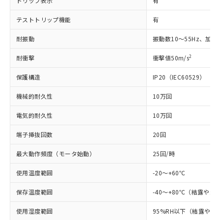
トリップ表示
有
（以下｢規制貨物等」という）を輸出
記載している更新日時点での社内デー
*EU RoHS指令（10物質）：
または国外への提供する場合は、日本
記
タに基づき作成されるものであり、閲
説明
鉛(Pb) 1000ppm以下、 水銀(Hg) 1000ppm以下、 カド
*中国RoHS10物質の基準値 (GB/T26572)：
テストトリップ機能
有
国政府の輸出許可(または役務取引許
号
覧された時点での実際の在庫および標
ミウム(Cd) 100ppm以下、
Pb(鉛) :1000ppm、 Hg(水銀) : 1000ppm、 Cd(カドミウ
可)を取得するなどの必要な手続きを
六価クロム(Cr(Ⅵ)) 1000ppm以下、ポリ臭化ビフェニル
ム) : 100ppm、
準価格とは異なる場合があることをご
耐振動
振動数10～55Hz、加速度
類(PBB) 1000ppm以下、ポリ臭化ジフェニルエーテル類
Cr(Ⅵ)(六価クロム) : 1000ppm、 PBBs(ポリ臭化ビフェ
とります。
了承ください。
(PBDE) 1000ppm以下、フタル酸ビス(2-エチルヘキシ
○
一定数以上の在庫あり
ニル類) : 1000ppm、 PBDEs(ポリ臭化ジフェニルエーテ
当社は規制貨物を破棄する場合は、完
ル) (DEHP)(別名：DOP) 1000ppm以下、フタル酸ブチ
正式な納期状況および標準価格はお客
ル類) : 1000ppm、
2
耐衝撃
衝撃値50m/s
ルベンジル（BBP） 1000ppm以下、フタル酸ジブチル
全に破砕するなど、違法に輸出されな
DBP(フタル酸ジブチル) : 1000ppm、 DIBP(フタル酸ジ
様のお取引先、またはお客様担当のオ
（DBP） 1000ppm以下、フタル酸ジイソブチル
イソブチル) : 1000ppm、 BBP(フタル酸ブチルベンジ
△
一定数には満たないが在庫あり
いよう必要な手段を講じます。
ムロン制御機器販売店・当社販売員に
(DIBP) 1000ppm以下
保護構造
IP20（IEC60529）
ル) : 1000ppm、
当社は貴社製品を、核兵器、ミサイ
但し、RoHS指令で産業用監視および制御機器に対する
DEHP(フタル酸ビス(2-エチルヘキシル)) : 1000ppm
ご相談ください。
適用除外項目は除く。
ル、化学兵器、生物兵器またはその他
－
在庫なし(最新の在庫状況につ
機械的耐久性
10万回
オムロン制御機器販売店や当社販売拠
フタル酸エステル類の４物質については閾値を超える意
武器並びにこれらの製造装置等に一切
いては、お客様のお取引先、ま
図的な使用がないことを確認しています。
点は「
販売ネットワーク
」をご確認
※2 環境保護使用期限
使用いたしません。
電気的耐久性
10万回
たはお客様担当のオムロン制御
ください。
当社は、貴社製品を第三者に販売する
機器販売店・当社販売員にご確
在庫状況および標準価格結果を当社の
※2 対応予定月
「ｅ」：有害物質（10物質）のすべてが基
端子挿抜回数
20回
場合は、上記1、2および3の内容を当
認ください)
事前の承諾なく第三者に漏洩または開
準値以下であることを示します。
該第三者に通知します。また当社は、
示しないようお願いします。
最大動作頻度（モータ始動）
25回/時
部品在庫の切り替え状況などにより、予定
「10」：通常の使用状況下において有害物
販売先および販売に係わる関係者が違
マイパーツ機能（部品リスト作成サー
空
受注生産機種、また在庫状況の
月が前後することがあります。
質が外部に漏えいし、環境に深刻な影響を
法に輸出するおそれがある場合は、取
ビス）をご利用いただくには、I-Web
白
情報を公開していない機種
使用温度範囲
-20～+60℃
及ぼさない年数を意味します。
り引きをいたしません。
メンバーズにご登録されている必要が
「－」：未確認です。当社販売部門へお問
あります。
保存温度範囲
-40～+80℃（結露や
い合わせください。
お客様が当ウェブサイト上で当社にご
※3 非含有証明書ダウンロード
登録された部品リストについて、当社
使用湿度範囲
95%RH以下（結露や氷