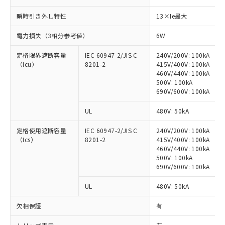
瞬時引き外し特性
13×Ie最大
※1 対応状況
電力損失（3相分参考値）
6W
対応済み：EU RoHS指令（10物質）の
非含有に対応した製品が提供可能な商品で
定格限界遮断容量
IEC 60947-2/JIS C
240V/200V: 100kA
（Icu）
8201-2
415V/400V: 100kA
す。
460V/440V: 100kA
対応予定：EU RoHS指令（10物質）の非含
500V: 100kA
ご利用条件
有に対応した製品に切り替える予定のある
690V/600V: 100kA
商品です。
対応予定なし：EU RoHS指令（10物質）の
UL
480V: 50kA
以下の条件をお読みいただき、同意のうえ
非含有に非対応の商品で、対応品を出す予
ご利用ください。
定はありません。
定格使用遮断容量
IEC 60947-2/JIS C
240V/200V: 100kA
調査・確認中：EU RoHS指令（10物質）の
（Ics）
8201-2
415V/400V: 100kA
本サービスは、当社制御機器事業取扱
※1 中国RoHS○×表
460V/440V: 100kA
非含有の対応状況を調査中または確認中の
商品の当社在庫状況および標準価格
500V: 100kA
商品です。
(税抜)を提供させていただくもので
690V/600V: 100kA
「○」：最大均質材料含有率が中国RoHSの
非該当品：ライセンス料など無形物で、有
す。
基準値以下であることを示します。
害物質有無と関係のない商品です。
UL
480V: 50kA
当社制御機器事業取扱商品の中には、
「×」：最大均質材料含有率が中国RoHSの
仕入先様の事情により、非含有部品として
本サービスの対象外となる商品もある
基準値を超えていることを示します。
いたものが、含有品と判明した場合などや
当社は、これら貴社製品のうち、外国
欠相保護
有
ことをご了承ください。
「－」：未確認です。当社販売部門へお問
むを得ず変更することがあります。
為替および外国貿易法に定める商品
在庫状況および標準価格照会結果は、
い合わせください。