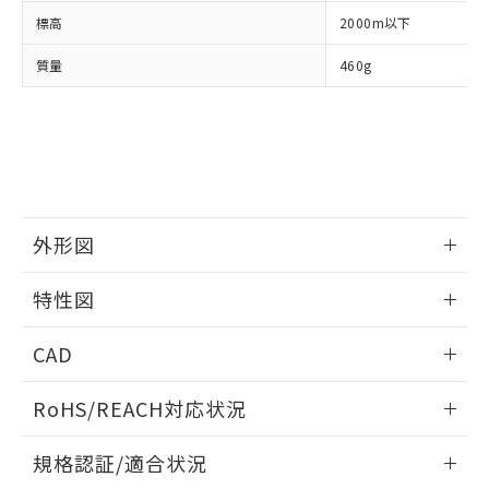
および当社の共同利用者が、当社の製
下記の非含有証明書をダウンロードするこ
標高
2000m以下
品・サービスに関するお客様との取
とができます。
合意する
キャンセル
引・商談に必要な範囲で利用すること
質量
460g
をご了承ください。
EU RoHS指令（10物質）の非含有証明書
※当社の共同利用者とは、
"個人情報
51物質の非含有証明書（当社基準）
の共同利用に関して"
の「1.共同利
※本証明書は発行日時点で非含有を証明す
用者の範囲」に記載されている法人を
るもので、過去に遡って非含有を証明する
指します。
ものではありません。
また、RoHS指令のフタル酸エステル類４
物質の対応では、対応完了までの期間は出
外形図
荷製品に未対応品が混在することから備考
欄に対応日を記載しておりました。
情報更新：2024/08/21
既に当社にて対応品への在庫切替を完了
特性図
していることから、特段のことがない限
外形図
り、2022年1月12日より割愛しておりま
情報更新：2024/08/21
CAD
す。
動作特性曲線
ログイン/会員登録いただくと、CADデータをダウンロー
RoHS/REACH対応状況
ドすることができます。
情報更新：2026/7/29
規格認証/適合状況