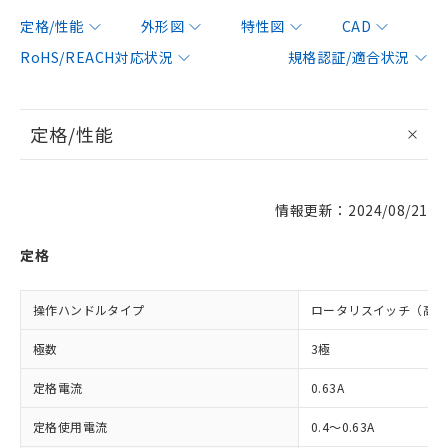
定格/性能
外形図
特性図
CAD
RoHS/REACH対応状況
規格認証/適合状況
定格/性能
情報更新：2024/08/21
定格
操作ハンドルタイプ
ロータリスイッチ（高性
極数
3極
定格電流
0.63A
定格使用電流
0.4～0.63A