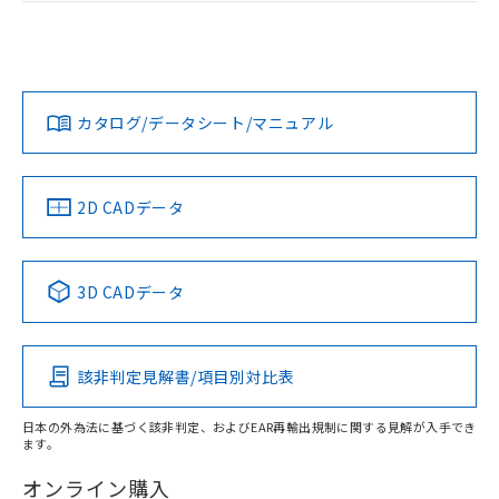
ログイン/会員登録
EU RoHS
注意事項・凡例
UL認証
CSA認証
CEマーキング
Yes
Yes
Yes
対応状況
対応予定月
※1
※2
ダウンロードデータをご利用いただく前に、以下を必ずお読
みください。
カタログ/データシート/マニュアル
対応済み
ソフトウェアの使用条件
LR型式承認
DNV型式承認
BV型式承認
KR型式承
（イギリス
（ノルウェー
（フランス
（韓国
船舶規格）
船舶規格）
船舶規格）
船舶規格
中国 RoHS
注意事項・凡例
2D CADデータ
No
No
No
No
中国 RoHS表
※1 ※2
3D CADデータ
この製品の規格認証/適合状況ページへ
Pb
Hg
Cd
Cr(VI)
その他の認証はこちらのページからご検索ください
該非判定見解書/項目別対比表
O
O
O
O
日本の外為法に基づく該非判定、およびEAR再輸出規制に関する見解が入手でき
ます。
"対応済み"や非含有の記載がされた商品であっても、流通
在庫等で未対応品が混在する可能性があります。
オンライン購入