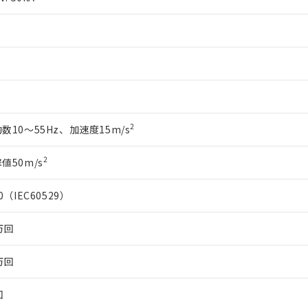
書をダウンロードすることができます。
利用者とは、
"個人情報の共同利用に関して"
の「1.共同利用者の
します。
10物質）の非含有証明書
明書（当社基準）
日時点で非含有を証明するもので、過去に遡って非含有を証明するも
令のフタル酸エステル類４物質の対応では、対応完了までの期間は出
備考欄に対応日を記載しておりました。
品への在庫切替を完了していることから、特段のことがない限り、20
す。
2
数10～55Hz、加速度15m/s
2
値50m/s
20（IEC60529）
万回
万回
回