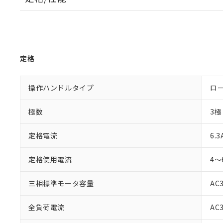
定格
操作ハンドルタイプ
ロ
極数
3極
定格電流
6.3
定格使用電流
4～
三相標準モータ容量
AC3
全負荷電流
AC3