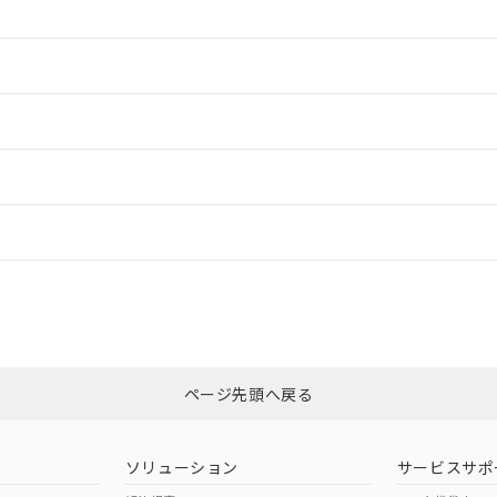
情報更新：2
情報更新：2
ードすることができます。
情報更新：
ログイン/会員登録
CCC認証
電波法
みください。
Yes
N/A
非含有証明書
※3
ページ先頭へ戻る
ダウンロードはこちら
型式承認
NK型式承認
ABS型式承認
韓国
（日本
（アメリカ
ソリューション
サービスサポ
舶規格）
船舶規格）
船舶規格）