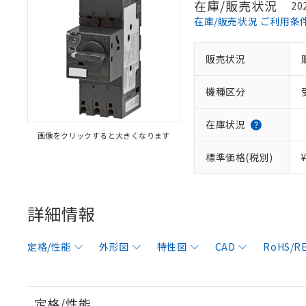
在庫/販売状況
20
在庫/販売状況 ご利用条
販売状況
機種区分
在庫状況
画像をクリックすると大きくなります
標準価格(税別)
詳細情報
定格/性能
外形図
特性図
CAD
RoHS/
定格/性能