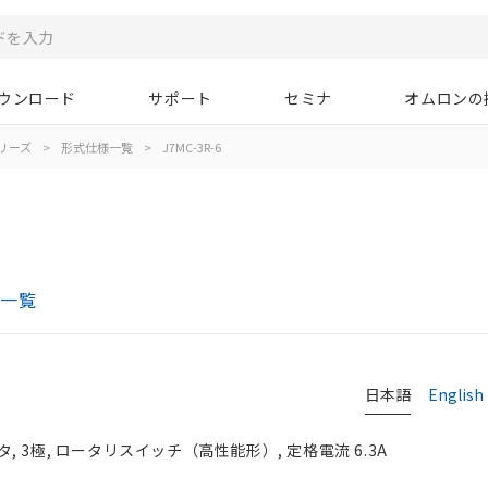
ウンロード
サポート
セミナ
オムロンの
シリーズ
>
形式仕様一覧
>
J7MC-3R-6
様一覧
日本語
English
 3極, ロータリスイッチ（高性能形）, 定格電流 6.3A