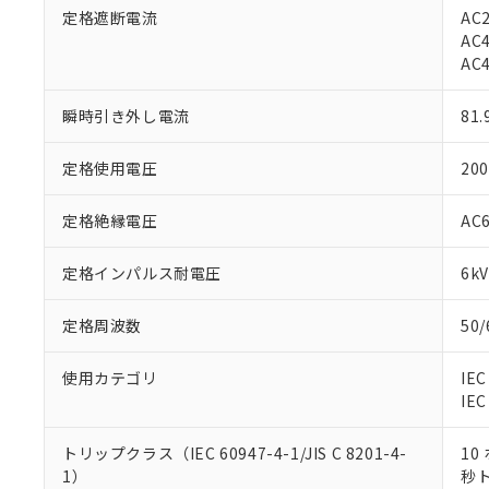
定格遮断電流
AC2
AC4
AC4
瞬時引き外し電流
81.
定格使用電圧
20
定格絶縁電圧
AC
定格インパルス耐電圧
6kV
定格周波数
50
使用カテゴリ
IEC
IE
※1 対応状況
トリップクラス（IEC 60947-4-1/JIS C 8201-4-
10
対応済み：EU
1）
秒
対応予定：EU R