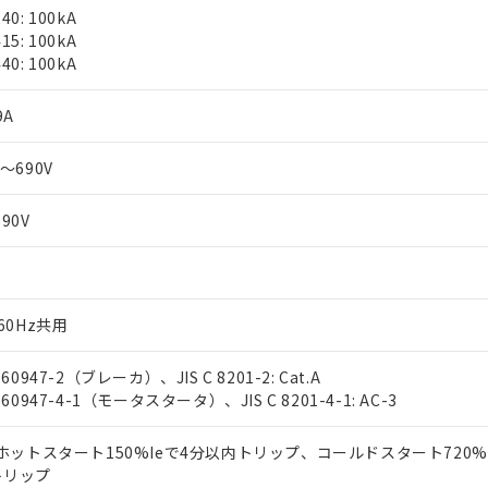
40: 100kA
15: 100kA
40: 100kA
9A
0～690V
690V
/60Hz共用
 60947-2（ブレーカ）、JIS C 8201-2: Cat.A
C 60947-4-1（モータスタータ）、JIS C 8201-4-1: AC-3
 ホットスタート150%Ieで4分以内トリップ、コールドスタート720%I
 RoHS指令（10物質）の非含有に対応した製品が提供可能な商品です
トリップ
oHS指令（10物質）の非含有に対応した製品に切り替える予定のある