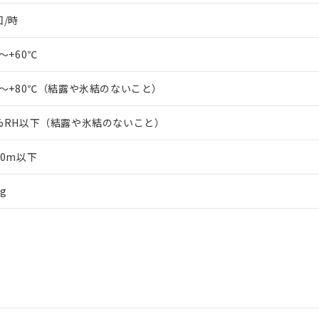
回/時
0～+60℃
0～+80℃（結露や氷結のないこと）
5%RH以下（結露や氷結のないこと）
00m以下
0g