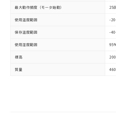
最大動作頻度（モータ始動）
25
使用温度範囲
-2
保存温度範囲
-4
使用湿度範囲
9
標高
20
質量
46