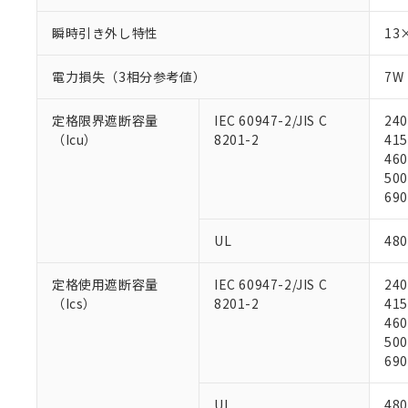
対応予定なし：EU
調査・確認中：EU
瞬時引き外し特性
13
ご利用条件
非該当品：ライセ
※1 中国RoHS
仕入先様の事情に
電力損失（3相分参考値）
7W
があります。
以下の条件をお読
「○」：最大均質
「×」：最大均質
定格限界遮断容量
IEC 60947-2/JIS C
240
本サービスは
当社は、これ
*EU RoHS指令（10物
「－」：未確認で
（Icu）
8201-2
415
鉛(Pb) 1000ppm以下、
くものです。
う）を輸出ま
記
説明
六価クロム(Cr(Ⅵ)) 1
460
当社制御機器
などの必要な
フタル酸ビス(2-エチルヘ
号
500
*中国RoHS10物質の基準値 
ル（DBP） 1000ppm
在庫状況およ
当社は規制貨
Pb(鉛) :1000ppm、 Hg
但し、RoHS指令で産
690
のであり、閲
ます。
Cr(Ⅵ)(六価クロム) : 
フタル酸エステル類の４
○
一定数以
DBP(フタル酸ジブチル) :
い。
当社は貴社製
DEHP(フタル酸ビス(2-エ
UL
480
正式な納期状
置等に一切使
当社販売員に
※2 対応予定月
△
一定数に
当社は、貴社
オムロン制御
また当社は、
※2 環境保護使
定格使用遮断容量
IEC 60947-2/JIS C
240
在庫状況およ
部品在庫の切り替
たしません。
（Ics）
8201-2
415
－
在庫なし
す。
460
「ｅ」：有害物質
機器販売
マイパーツ機
500
「10」：通常の
ている必要が
690
味します。
空
受注生産
お客様が当ウ
※3 非含有証明
「－」：未確認で
白
が、当社の製
UL
480