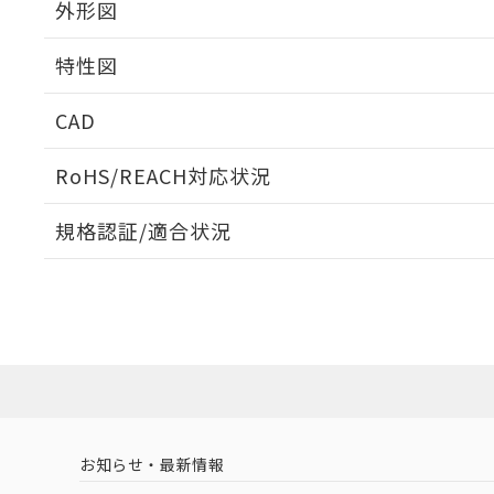
外形図
特性図
外形図
CAD
動作特性曲線
ログイン/会員登録いただくと、CADデータをダウンロ
RoHS/REACH対応状況
規格認証/適合状況
EU RoHS
注意事項・凡例
UL認証
CSA認証
CEマーキング
ダウンロードデータをご利用いただく前に、以下を必ずお読
Yes
Yes
Yes
対応状況
対応予定月
※1
※2
ソフトウェアの使用条件
対応済み
LR型式承認
DNV型式承認
BV型式承認
KR
（イギリス
（ノルウェー
（フランス
（
お知らせ・最新情報
中国 RoHS
注意事項・凡例
船舶規格）
船舶規格）
船舶規格）
船