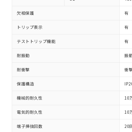
さい。
下記の非含有証明
※当社の共同
欠相保護
有
いる法人を指
EU RoHS指令（
51物質の非含有証
トリップ表示
※本証明書は発行
有
また、RoHS指
混在することから
テストトリップ機能
有
既に当社にて対応
り割愛しておりま
耐振動
振動
耐衝撃
衝撃
保護構造
IP
機械的耐久性
10
電気的耐久性
10
端子挿抜回数
20