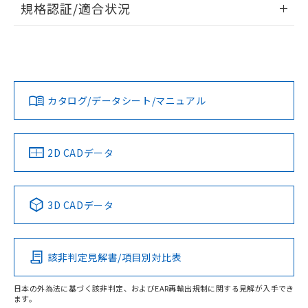
規格認証/適合状況
ログイン/会員登録
EU RoHS
注意事項・凡例
UL認証
CSA認証
CEマーキング
Yes
Yes
Yes
対応状況
対応予定月
※1
※2
ダウンロードデータをご利用いただく前に、以下を必ずお読
みください。
カタログ/データシート/マニュアル
対応済み
ソフトウェアの使用条件
LR型式承認
DNV型式承認
BV型式承認
KR型式承
（イギリス
（ノルウェー
（フランス
（韓国
船舶規格）
船舶規格）
船舶規格）
船舶規格
中国 RoHS
注意事項・凡例
2D CADデータ
No
No
No
No
中国 RoHS表
※1 ※2
3D CADデータ
この製品の規格認証/適合状況ページへ
Pb
Hg
Cd
Cr(VI)
その他の認証はこちらのページからご検索ください
該非判定見解書/項目別対比表
O
O
O
O
日本の外為法に基づく該非判定、およびEAR再輸出規制に関する見解が入手でき
ます。