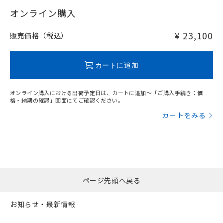
"対応済み"や非含有の記載がされた商品であっても、流通
在庫等で未対応品が混在する可能性があります。
オンライン購入
非含有品が必要な際は、弊社営業部門もしくは販売店へお
問い合わせください。
¥ 23,100
販売価格（税込）
この製品のRoHS/REACH対応状況ページへ
カートに追加
オンライン購入における出荷予定日は、カートに追加～「ご購入手続き：価
格・納期の確認」画面にてご確認ください。
カートをみる
ページ先頭へ戻る
お知らせ・最新情報