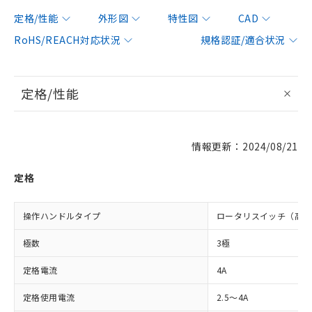
定格/性能
外形図
特性図
CAD
RoHS/REACH対応状況
規格認証/適合状況
定格/性能
情報更新：2024/08/21
定格
操作ハンドルタイプ
ロータリスイッチ（高性
極数
3極
定格電流
4A
定格使用電流
2.5～4A