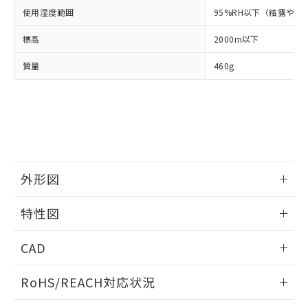
使用湿度範囲
95%RH以下（結露や氷
および当社の共同利用者が、当社の製
下記の非含有証明書をダウンロードするこ
品・サービスに関するお客様との取
とができます。
標高
2000m以下
合意する
キャンセル
引・商談に必要な範囲で利用すること
をご了承ください。
EU RoHS指令（10物質）の非含有証明書
質量
460g
※当社の共同利用者とは、
"個人情報
51物質の非含有証明書（当社基準）
の共同利用に関して"
の「1.共同利
※本証明書は発行日時点で非含有を証明す
用者の範囲」に記載されている法人を
るもので、過去に遡って非含有を証明する
指します。
ものではありません。
また、RoHS指令のフタル酸エステル類４
物質の対応では、対応完了までの期間は出
荷製品に未対応品が混在することから備考
外形図
欄に対応日を記載しておりました。
既に当社にて対応品への在庫切替を完了
情報更新：2024/08/21
していることから、特段のことがない限
特性図
り、2022年1月12日より割愛しておりま
外形図
情報更新：2024/08/21
す。
CAD
動作特性曲線
ログイン/会員登録いただくと、CADデータをダウンロー
RoHS/REACH対応状況
ドすることができます。
情報更新：2026/7/29