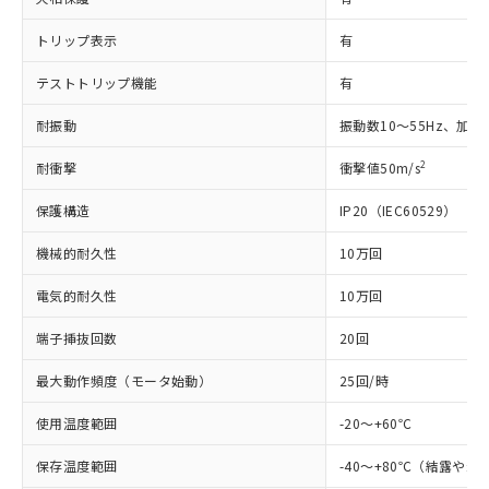
在庫状況および標準価格照会結果は、
い合わせください。
（以下｢規制貨物等」という）を輸出
記載している更新日時点での社内デー
トリップ表示
有
*EU RoHS指令（10物質）：
または国外への提供する場合は、日本
記
タに基づき作成されるものであり、閲
説明
鉛(Pb) 1000ppm以下、 水銀(Hg) 1000ppm以下、 カド
*中国RoHS10物質の基準値 (GB/T26572)：
国政府の輸出許可(または役務取引許
号
覧された時点での実際の在庫および標
ミウム(Cd) 100ppm以下、
Pb(鉛) :1000ppm、 Hg(水銀) : 1000ppm、 Cd(カドミウ
テストトリップ機能
有
可)を取得するなどの必要な手続きを
六価クロム(Cr(Ⅵ)) 1000ppm以下、ポリ臭化ビフェニル
ム) : 100ppm、
準価格とは異なる場合があることをご
類(PBB) 1000ppm以下、ポリ臭化ジフェニルエーテル類
Cr(Ⅵ)(六価クロム) : 1000ppm、 PBBs(ポリ臭化ビフェ
とります。
了承ください。
(PBDE) 1000ppm以下、フタル酸ビス(2-エチルヘキシ
耐振動
振動数10～55Hz、加速度
○
一定数以上の在庫あり
ニル類) : 1000ppm、 PBDEs(ポリ臭化ジフェニルエーテ
当社は規制貨物を破棄する場合は、完
ル) (DEHP)(別名：DOP) 1000ppm以下、フタル酸ブチ
正式な納期状況および標準価格はお客
ル類) : 1000ppm、
ルベンジル（BBP） 1000ppm以下、フタル酸ジブチル
全に破砕するなど、違法に輸出されな
DBP(フタル酸ジブチル) : 1000ppm、 DIBP(フタル酸ジ
様のお取引先、またはお客様担当のオ
2
耐衝撃
衝撃値50m/s
（DBP） 1000ppm以下、フタル酸ジイソブチル
イソブチル) : 1000ppm、 BBP(フタル酸ブチルベンジ
△
一定数には満たないが在庫あり
いよう必要な手段を講じます。
ムロン制御機器販売店・当社販売員に
(DIBP) 1000ppm以下
ル) : 1000ppm、
当社は貴社製品を、核兵器、ミサイ
但し、RoHS指令で産業用監視および制御機器に対する
DEHP(フタル酸ビス(2-エチルヘキシル)) : 1000ppm
保護構造
IP20（IEC60529）
ご相談ください。
適用除外項目は除く。
ル、化学兵器、生物兵器またはその他
－
在庫なし(最新の在庫状況につ
オムロン制御機器販売店や当社販売拠
フタル酸エステル類の４物質については閾値を超える意
武器並びにこれらの製造装置等に一切
機械的耐久性
10万回
いては、お客様のお取引先、ま
図的な使用がないことを確認しています。
点は「
販売ネットワーク
」をご確認
※2 環境保護使用期限
使用いたしません。
たはお客様担当のオムロン制御
ください。
電気的耐久性
10万回
当社は、貴社製品を第三者に販売する
機器販売店・当社販売員にご確
在庫状況および標準価格結果を当社の
※2 対応予定月
「ｅ」：有害物質（10物質）のすべてが基
場合は、上記1、2および3の内容を当
認ください)
事前の承諾なく第三者に漏洩または開
端子挿抜回数
20回
準値以下であることを示します。
該第三者に通知します。また当社は、
示しないようお願いします。
部品在庫の切り替え状況などにより、予定
「10」：通常の使用状況下において有害物
販売先および販売に係わる関係者が違
マイパーツ機能（部品リスト作成サー
空
受注生産機種、また在庫状況の
最大動作頻度（モータ始動）
25回/時
月が前後することがあります。
質が外部に漏えいし、環境に深刻な影響を
法に輸出するおそれがある場合は、取
ビス）をご利用いただくには、I-Web
白
情報を公開していない機種
及ぼさない年数を意味します。
り引きをいたしません。
メンバーズにご登録されている必要が
使用温度範囲
-20～+60℃
「－」：未確認です。当社販売部門へお問
あります。
い合わせください。
お客様が当ウェブサイト上で当社にご
保存温度範囲
-40～+80℃（結露や
※3 非含有証明書ダウンロード
登録された部品リストについて、当社