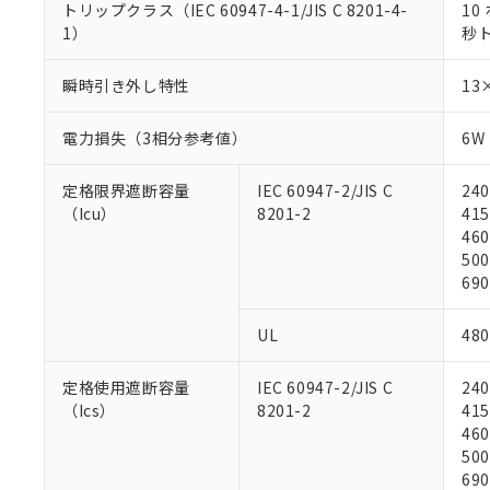
トリップクラス（IEC 60947-4-1/JIS C 8201-4-
10
対応予定：EU R
1）
秒
対応予定なし：EU
調査・確認中：EU
ご利用条件
非該当品：ライセ
瞬時引き外し特性
13
※1 中国RoHS
仕入先様の事情に
があります。
以下の条件をお読
電力損失（3相分参考値）
6W
「○」：最大均質
「×」：最大均質
本サービスは
当社は、これ
*EU RoHS指令（10物
「－」：未確認で
定格限界遮断容量
IEC 60947-2/JIS C
240
鉛(Pb) 1000ppm以下、
くものです。
う）を輸出ま
記
説明
六価クロム(Cr(Ⅵ)) 1
（Icu）
8201-2
415
当社制御機器
などの必要な
フタル酸ビス(2-エチルヘ
号
460
*中国RoHS10物質の基準値 
ル（DBP） 1000ppm
在庫状況およ
当社は規制貨
Pb(鉛) :1000ppm、 Hg
但し、RoHS指令で産
500
のであり、閲
ます。
Cr(Ⅵ)(六価クロム) : 
フタル酸エステル類の４
690
○
一定数以
DBP(フタル酸ジブチル) :
い。
当社は貴社製
DEHP(フタル酸ビス(2-エ
正式な納期状
置等に一切使
UL
480
当社販売員に
※2 対応予定月
△
一定数に
当社は、貴社
オムロン制御
また当社は、
※2 環境保護使
在庫状況およ
部品在庫の切り替
たしません。
定格使用遮断容量
IEC 60947-2/JIS C
240
－
在庫なし
す。
（Ics）
8201-2
415
「ｅ」：有害物質
機器販売
マイパーツ機
460
「10」：通常の
ている必要が
500
味します。
空
受注生産
お客様が当ウ
※3 非含有証明
690
「－」：未確認で
白