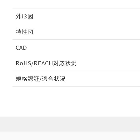
外形図
特性図
外形図
CAD
動作特性曲線
ログイン/会員登録いただくと、CADデータをダウンロ
RoHS/REACH対応状況
規格認証/適合状況
EU RoHS
注意事項・凡例
UL認証
CSA認証
CEマーキング
ダウンロードデータをご利用いただく前に、以下を必ずお読
Yes
Yes
Yes
対応状況
対応予定月
※1
※2
ソフトウェアの使用条件
対応済み
LR型式承認
DNV型式承認
BV型式承認
KR