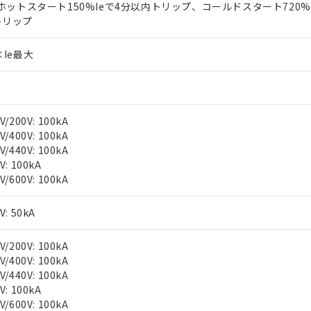
 ホットスタート150%Ieで4分以内トリップ、コールドスタート720%I
oHS指令（10物質）の非含有に対応した製品に切り替える予定のある
トリップ
 RoHS指令（10物質）の非含有に非対応の商品で、対応品を出す予
 RoHS指令（10物質）の非含有の対応状況を調査中または確認中の
ンス料など無形物で、有害物質有無と関係のない商品です。
×Ie最大
○×表
より、非含有部品としていたものが、含有品と判明した場合などやむ
みいただき、同意のうえご利用ください。
材料含有率が中国RoHSの基準値以下であることを示します。
材料含有率が中国RoHSの基準値を超えていることを示します。
、当社制御機器事業取扱商品の当社在庫状況および標準価格(税抜)
ら貴社製品のうち、外国為替および外国貿易法に定める商品（以下｢
質）：
す。当社販売部門へお問い合わせください。
V/200V: 100kA
 水銀(Hg) 1000ppm以下、 カドミウム(Cd) 100ppm以下、
たは国外への提供する場合は、日本国政府の輸出許可(または役務取
000ppm以下、ポリ臭化ビフェニル類(PBB) 1000ppm以下、ポリ臭化ジフェニルエーテル類(P
V/400V: 100kA
事業取扱商品の中には、本サービスの対象外となる商品もあること
手続きをとります。
キシル) (DEHP)(別名：DOP) 1000ppm以下、フタル酸ブチルベンジル（BBP） 100
V/440V: 100kA
(GB/T26572)：
以下、フタル酸ジイソブチル (DIBP) 1000ppm以下
び標準価格照会結果は、記載している更新日時点での社内データに
物を破棄する場合は、完全に破砕するなど、違法に輸出されないよ
(水銀) : 1000ppm、 Cd(カドミウム) : 100ppm、
業用監視および制御機器に対する適用除外項目は除く。
V: 100kA
覧された時点での実際の在庫および標準価格とは異なる場合がある
1000ppm、 PBBs(ポリ臭化ビフェニル類) : 1000ppm、 PBDEs(ポリ臭化ジフェニルエーテル類
物質については閾値を超える意図的な使用がないことを確認しています。
V/600V: 100kA
上の在庫あり
 1000ppm、 DIBP(フタル酸ジイソブチル) : 1000ppm、 BBP(フタル酸ブチルベンジル) :
品を、核兵器、ミサイル、化学兵器、生物兵器またはその他武器並
チルヘキシル)) : 1000ppm
況および標準価格はお客様のお取引先、またはお客様担当のオムロ
用いたしません。
V: 50kA
ご相談ください。
は満たないが在庫あり
製品を第三者に販売する場合は、上記1、2および3の内容を当該第
機器販売店や当社販売拠点は「
販売ネットワーク
」をご確認くだ
販売先および販売に係わる関係者が違法に輸出するおそれがある場
用期限
び標準価格結果を当社の事前の承諾なく第三者に漏洩または開示し
え状況などにより、予定月が前後することがあります。
V/200V: 100kA
(最新の在庫状況については、お客様のお取引先、またはお客様担当
V/400V: 100kA
（10物質）のすべてが基準値以下であることを示します。
店・当社販売員にご確認ください)
能（部品リスト作成サービス）をご利用いただくには、I-Webメン
V/440V: 100kA
使用状況下において有害物質が外部に漏えいし、環境に深刻な影響を
あります。
V: 100kA
機種、また在庫状況の情報を公開していない機種
ェブサイト上で当社にご登録された部品リストについて、当社およ
書ダウンロード
V/600V: 100kA
す。当社販売部門へお問い合わせください。