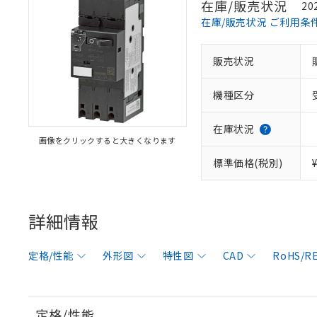
在庫/販売状況
20
在庫/販売状況 ご利用条
販売状況
機種区分
在庫状況
画像をクリックすると大きくなります
標準価格(税別)
詳細情報
定格/性能
外形図
特性図
CAD
RoHS/
定格/性能