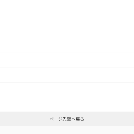
情報更新：2
情報更新：2
ードすることができます。
情報更新：
ログイン/会員登録
CCC認証
電波法
みください。
Yes
N/A
非含有証明書
※3
ページ先頭へ戻る
ダウンロードはこちら
型式承認
NK型式承認
ABS型式承認