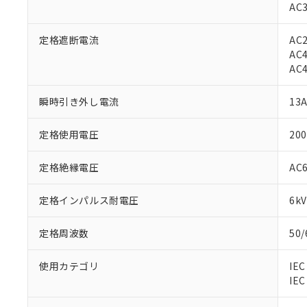
AC3
定格遮断電流
AC2
AC4
AC4
瞬時引き外し電流
13
定格使用電圧
20
定格絶縁電圧
AC
定格インパルス耐電圧
6kV
定格周波数
50
使用カテゴリ
IEC
※1 対応状況
IE
対応済み：EU