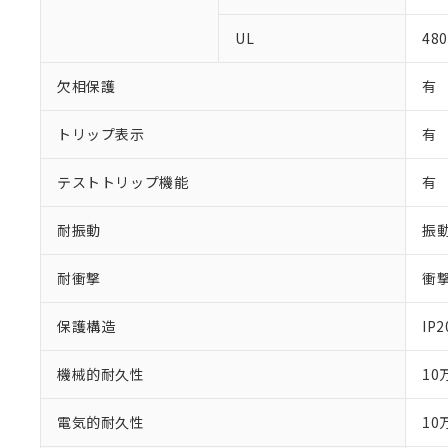
が、当社の製
さい。
下記の非含有証明
UL
480
※当社の共同
いる法人を指
EU RoHS指令（
欠相保護
有
51物質の非含有証
※本証明書は発行
トリップ表示
また、RoHS指
有
混在することから
既に当社にて対応
テストトリップ機能
有
り割愛しておりま
耐振動
振動
耐衝撃
衝撃
保護構造
IP
機械的耐久性
10
電気的耐久性
10