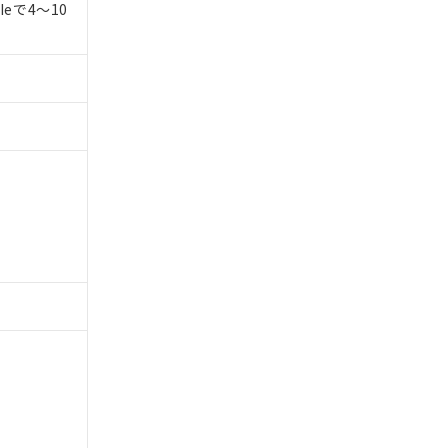
eで4～10
商品です。
定はありません。
商品です。
を得ず変更すること
を提供させていただ
規制貨物等」とい
引許可)を取得する
BDE) 1000ppm以下、
をご了承ください。
0ppm以下、フタル酸ジブチ
基づき作成されるも
う必要な手段を講じ
ことをご了承くださ
) : 1000ppm、
 1000ppm、
びにこれらの製造装
ン制御機器販売店・
三者に通知します。
さい。
合は、取り引きをい
ないようお願いしま
のオムロン制御
バーズにご登録され
及ぼさない年数を意
び当社の共同利用者