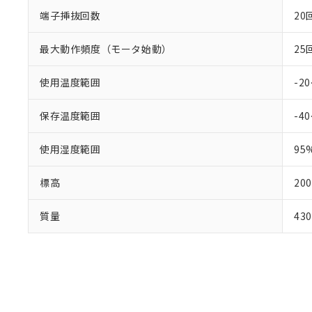
端子挿抜回数
20
最大動作頻度（モータ始動）
25
使用温度範囲
-2
保存温度範囲
-4
使用湿度範囲
9
標高
20
質量
43