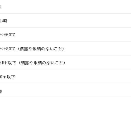
回
回/時
0～+60℃
0～+80℃（結露や氷結のないこと）
5%RH以下（結露や氷結のないこと）
00m以下
0g