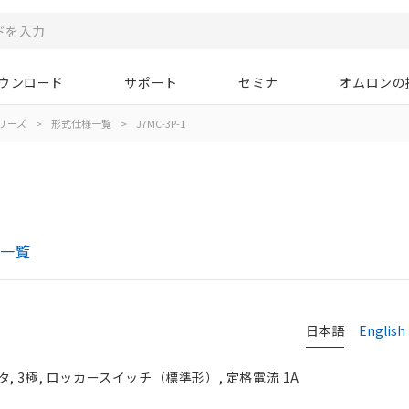
ウンロード
サポート
セミナ
オムロンの
シリーズ
>
形式仕様一覧
>
J7MC-3P-1
様一覧
日本語
English
 3極, ロッカースイッチ（標準形）, 定格電流 1A