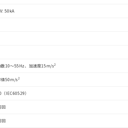
品・サービスに関するお客様との取引・商談に必要な範囲で利用す
合意する
キャンセル
書をダウンロードすることができます。
V: 50kA
利用者とは、
"個人情報の共同利用に関して"
の「1.共同利用者の
します。
10物質）の非含有証明書
明書（当社基準）
日時点で非含有を証明するもので、過去に遡って非含有を証明するも
令のフタル酸エステル類４物質の対応では、対応完了までの期間は出
備考欄に対応日を記載しておりました。
品への在庫切替を完了していることから、特段のことがない限り、20
す。
2
数10～55Hz、加速度15m/s
2
値50m/s
20（IEC60529）
万回
万回