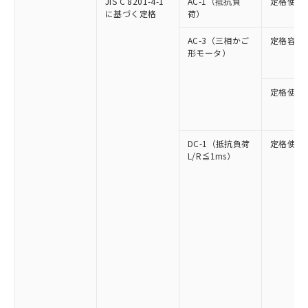
JIS C 8201-4-1
AC-1（抵抗負
定格使用
に基づく定格
荷）
AC-3（三相かご
定格容量
形モータ）
定格使用
DC-1（抵抗負荷
定格使用
L/R≦1ms）