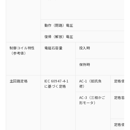
動作（閉路）電圧
復帰（解放）電圧
制御コイル特性
電磁石容量
投入時
（参考値）
保持時
主回路定格
IEC 60947-4-1
AC-1（抵抗負
定格使用
に基づく定格
荷）
AC-3（三相かご
定格容量
形モータ）
定格使用