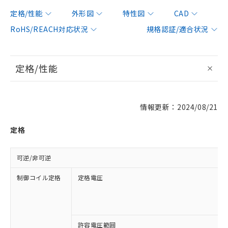
定格/性能
外形図
特性図
CAD
RoHS/REACH対応状況
規格認証/適合状況
定格/性能
情報更新：2024/08/21
定格
可逆/非可逆
制御コイル定格
定格電圧
許容電圧範囲