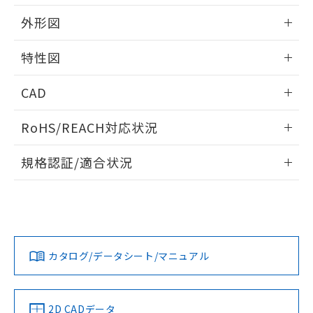
外形図
情報更新：2024/08/21
特性図
外形図
情報更新：2024/08/21
CAD
電気的耐久性曲線
ログイン/会員登録いただくと、CADデータをダウンロー
RoHS/REACH対応状況
ドすることができます。
情報更新：2026/7/29
規格認証/適合状況
ログイン/会員登録
EU RoHS
注意事項・凡例
UL認証
CSA認証
CEマーキング
Yes
Yes
Yes
対応状況
対応予定月
※1
※2
ダウンロードデータをご利用いただく前に、以下を必ずお読
みください。
カタログ/データシート/マニュアル
対応済み
ソフトウェアの使用条件
LR型式承認
DNV型式承認
BV型式承認
KR型式承
（イギリス
（ノルウェー
（フランス
（韓国
船舶規格）
船舶規格）
船舶規格）
船舶規格
中国 RoHS
注意事項・凡例
2D CADデータ