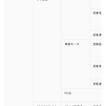
定格使用
定格通流
単相モータ
定格容量
定格使用
定格通流
FUSE