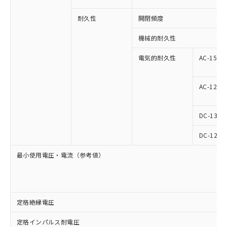
耐久性
開閉頻度
機械的耐久性
電気的耐久性
AC-15
AC-12
DC-13
DC-12
最小使用電圧・電流（参考値）
定格絶縁電圧
定格インパルス耐電圧