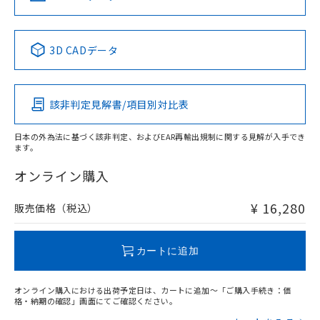
No
No
No
No
中国 RoHS表
※1 ※2
3D CADデータ
この製品の規格認証/適合状況ページへ
Pb
Hg
Cd
Cr(VI)
その他の認証はこちらのページからご検索ください
該非判定見解書/項目別対比表
O
O
O
O
日本の外為法に基づく該非判定、およびEAR再輸出規制に関する見解が入手でき
ます。
"対応済み"や非含有の記載がされた商品であっても、流通
在庫等で未対応品が混在する可能性があります。
オンライン購入
非含有品が必要な際は、弊社営業部門もしくは販売店へお
問い合わせください。
¥ 16,280
販売価格（税込）
この製品のRoHS/REACH対応状況ページへ
カートに追加
オンライン購入における出荷予定日は、カートに追加～「ご購入手続き：価
格・納期の確認」画面にてご確認ください。