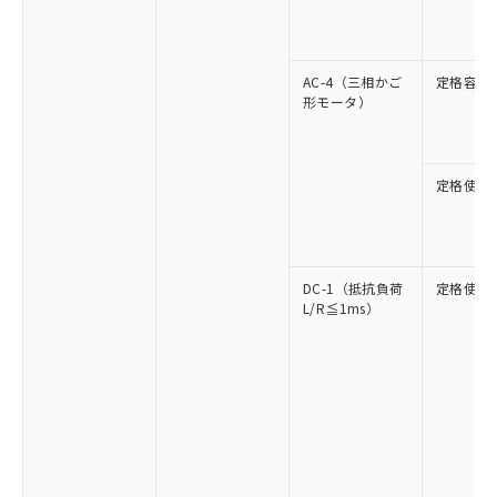
AC-4（三相かご
定格容量
形モータ）
定格使用
DC-1（抵抗負荷
定格使用
L/R≦1ms）