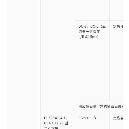
DC-3、DC-5（直
定格使用
流モータ負荷
L/R≦15ms）
開放熱電流（定格通電電流）
UL60947-4-1、
三相モータ
定格容量
CSA C22.2に基
づく定格