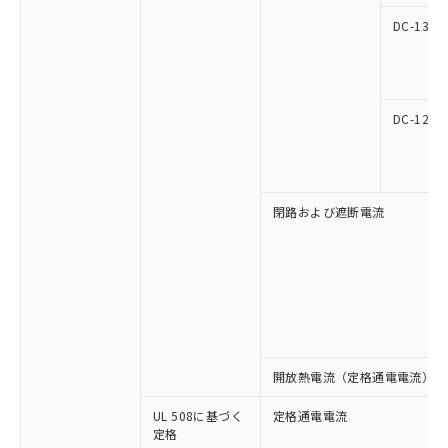
マイパーツ機能（部品リスト作成サー
空
受注生産機種、また在庫状況の
月が前後することがあります。
質が外部に漏えいし、環境に深刻な影響を
法に輸出するおそれがある場合は、取
ビス）をご利用いただくには、I-Web
DC-13
白
情報を公開していない機種
及ぼさない年数を意味します。
り引きをいたしません。
メンバーズにご登録されている必要が
「－」：未確認です。当社販売部門へお問
あります。
い合わせください。
お客様が当ウェブサイト上で当社にご
※3 非含有証明書ダウンロード
登録された部品リストについて、当社
DC-12
および当社の共同利用者が、当社の製
下記の非含有証明書をダウンロードするこ
品・サービスに関するお客様との取
とができます。
合意する
キャンセル
引・商談に必要な範囲で利用すること
をご了承ください。
EU RoHS指令（10物質）の非含有証明書
閉路および遮断電流
※当社の共同利用者とは、
"個人情報
51物質の非含有証明書（当社基準）
の共同利用に関して"
の「1.共同利
※本証明書は発行日時点で非含有を証明す
用者の範囲」に記載されている法人を
るもので、過去に遡って非含有を証明する
指します。
ものではありません。
また、RoHS指令のフタル酸エステル類４
物質の対応では、対応完了までの期間は出
荷製品に未対応品が混在することから備考
欄に対応日を記載しておりました。
開放熱電流（定格通電電流）
既に当社にて対応品への在庫切替を完了
していることから、特段のことがない限
UL 508に基づく
定格通電電流
定格
り、2022年1月12日より割愛しておりま