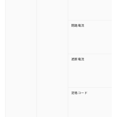
す。
閉路電流
遮断電流
定格コード