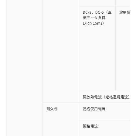
DC-3、DC-5（直
定格使用
流モータ負荷
L/R≦15ms）
※1 対応状況
対応済み：EU RoHS指令（10物質）の
非含有に対応した製品が提供可能な商品で
す。
対応予定：EU RoHS指令（10物質）の非含
ご利用条件
有に対応した製品に切り替える予定のある
開放熱電流（定格通電電流）
商品です。
対応予定なし：EU RoHS指令（10物質）の
以下の条件をお読みいただき、同意のうえ
耐久性
定格使用電流
非含有に非対応の商品で、対応品を出す予
ご利用ください。
定はありません。
調査・確認中：EU RoHS指令（10物質）の
閉路電流
本サービスは、当社制御機器事業取扱
※1 中国RoHS○×表
非含有の対応状況を調査中または確認中の
商品の当社在庫状況および標準価格