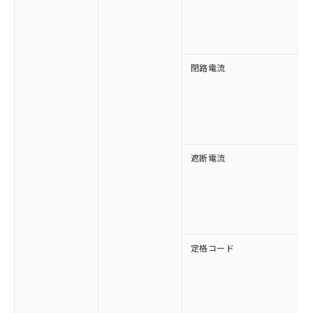
す。
閉路電流
遮断電流
定格コード