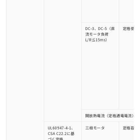
DC-3、DC-5（直
定格使用
流モータ負荷
L/R≦15ms）
開放熱電流（定格通電電流）
UL60947-4-1、
三相モータ
定格容量
CSA C22.2に基
づく定格