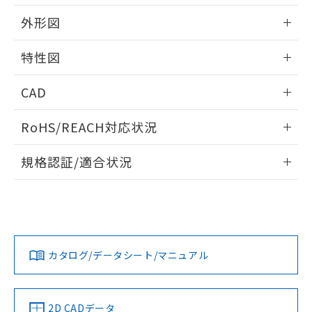
外形図
情報更新：2024/08/21
特性図
外形図
情報更新：2024/08/21
CAD
電気的耐久性曲線
ログイン/会員登録いただくと、CADデータをダウンロー
RoHS/REACH対応状況
ドすることができます。
情報更新：2026/7/29
規格認証/適合状況
ログイン/会員登録
EU RoHS
注意事項・凡例
UL認証
CSA認証
CEマーキング
Yes
Yes
Yes
対応状況
対応予定月
※1
※2
ダウンロードデータをご利用いただく前に、以下を必ずお読
みください。
カタログ/データシート/マニュアル
対応済み
ソフトウェアの使用条件
LR型式承認
DNV型式承認
BV型式承認
KR型式承
（イギリス
（ノルウェー
（フランス
（韓国
船舶規格）
船舶規格）
船舶規格）
船舶規格
中国 RoHS
注意事項・凡例
2D CADデータ