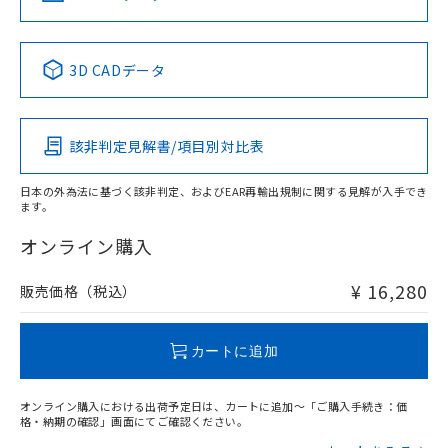
No
No
No
No
中国 RoHS表
※1 ※2
3D CADデータ
この製品の規格認証/適合状況ページへ
Pb
Hg
Cd
Cr(VI)
その他の認証はこちらのページからご検索ください
該非判定見解書/項目別対比表
O
O
O
O
日本の外為法に基づく該非判定、およびEAR再輸出規制に関する見解が入手でき
ます。
"対応済み"や非含有の記載がされた商品であっても、流通
在庫等で未対応品が混在する可能性があります。
オンライン購入
非含有品が必要な際は、弊社営業部門もしくは販売店へお
問い合わせください。
¥ 16,280
販売価格（税込）
この製品のRoHS/REACH対応状況ページへ
カートに追加
オンライン購入における出荷予定日は、カートに追加～「ご購入手続き：価
格・納期の確認」画面にてご確認ください。