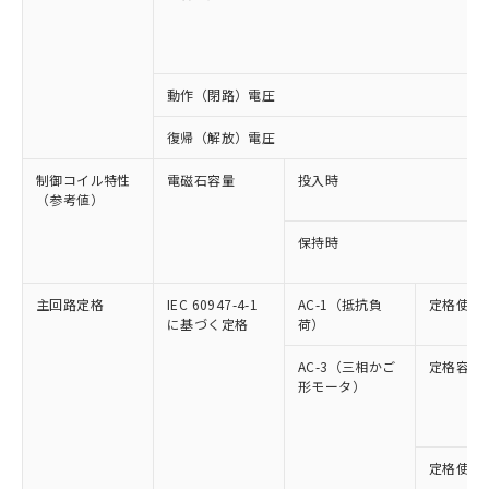
動作（閉路）電圧
復帰（解放）電圧
制御コイル特性
電磁石容量
投入時
（参考値）
保持時
主回路定格
IEC 60947-4-1
AC-1（抵抗負
定格使用
に基づく定格
荷）
AC-3（三相かご
定格容量
形モータ）
定格使用