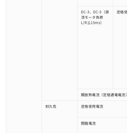
DC-3、DC-5（直
定格使用
流モータ負荷
L/R≦15ms）
※1 対応状況
対応済み：EU RoHS指令（10物質）の
非含有に対応した製品が提供可能な商品で
す。
対応予定：EU RoHS指令（10物質）の非含
ご利用条件
有に対応した製品に切り替える予定のある
開放熱電流（定格通電電流）
商品です。
対応予定なし：EU RoHS指令（10物質）の
以下の条件をお読みいただき、同意のうえ
耐久性
定格使用電流
非含有に非対応の商品で、対応品を出す予
ご利用ください。
定はありません。
調査・確認中：EU RoHS指令（10物質）の
閉路電流
本サービスは、当社制御機器事業取扱
※1 中国RoHS○×表
非含有の対応状況を調査中または確認中の
商品の当社在庫状況および標準価格