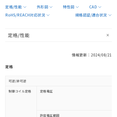
定格/性能
外形図
特性図
CAD
RoHS/REACH対応状況
規格認証/適合状況
定格/性能
情報更新：2024/08/21
定格
可逆/非可逆
制御コイル定格
定格電圧
許容電圧範囲