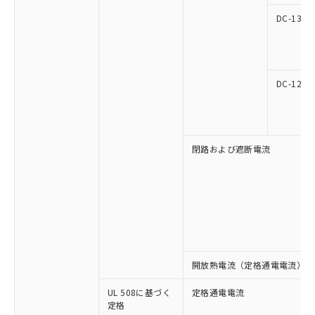
マイパーツ機能（部品リスト作成サー
空
受注生産機種、また在庫状況の
月が前後することがあります。
質が外部に漏えいし、環境に深刻な影響を
法に輸出するおそれがある場合は、取
ビス）をご利用いただくには、I-Web
DC-13
白
情報を公開していない機種
及ぼさない年数を意味します。
り引きをいたしません。
メンバーズにご登録されている必要が
「－」：未確認です。当社販売部門へお問
あります。
い合わせください。
お客様が当ウェブサイト上で当社にご
※3 非含有証明書ダウンロード
登録された部品リストについて、当社
DC-12
および当社の共同利用者が、当社の製
下記の非含有証明書をダウンロードするこ
品・サービスに関するお客様との取
とができます。
合意する
キャンセル
引・商談に必要な範囲で利用すること
をご了承ください。
EU RoHS指令（10物質）の非含有証明書
閉路および遮断電流
※当社の共同利用者とは、
"個人情報
51物質の非含有証明書（当社基準）
の共同利用に関して"
の「1.共同利
※本証明書は発行日時点で非含有を証明す
用者の範囲」に記載されている法人を
るもので、過去に遡って非含有を証明する
指します。
ものではありません。
また、RoHS指令のフタル酸エステル類４
物質の対応では、対応完了までの期間は出
荷製品に未対応品が混在することから備考
欄に対応日を記載しておりました。
開放熱電流（定格通電電流）
既に当社にて対応品への在庫切替を完了
していることから、特段のことがない限
UL 508に基づく
定格通電電流
定格
り、2022年1月12日より割愛しておりま