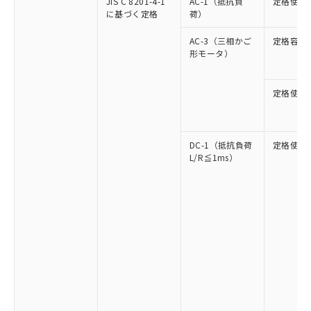
JIS C 8201-4-1
AC-1（抵抗負
定格使用
に基づく定格
荷）
AC-3（三相かご
定格容量
形モータ）
定格使用
DC-1（抵抗負荷
定格使用
L/R≦1ms）