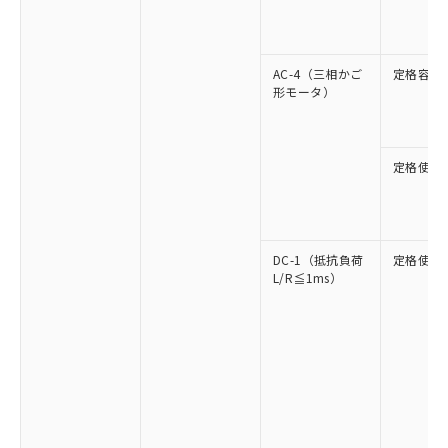
AC-4（三相かご
定格容量
形モータ）
定格使用
DC-1（抵抗負荷
定格使用
L/R≦1ms）