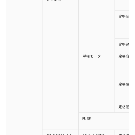
定格使用
定格通流
単相モータ
定格容量
定格使用
定格通流
FUSE