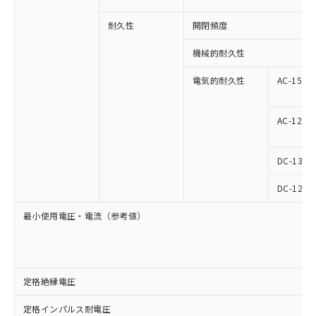
耐久性
開閉頻度
機械的耐久性
電気的耐久性
AC-15
AC-12
DC-13
DC-12
最小使用電圧・電流（参考値）
定格絶縁電圧
定格インパルス耐電圧