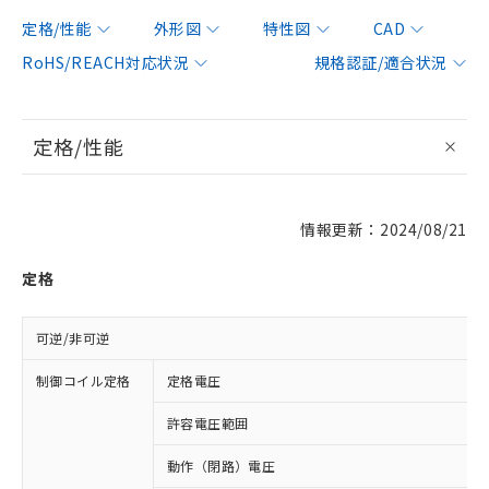
定格/性能
外形図
特性図
CAD
RoHS/REACH対応状況
規格認証/適合状況
定格/性能
情報更新：2024/08/21
定格
可逆/非可逆
制御コイル定格
定格電圧
許容電圧範囲
動作（閉路）電圧