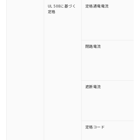
り、2022年1月12日より割愛しておりま
UL 508に基づく
定格通電電流
す。
定格
閉路電流
遮断電流
定格コード