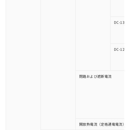
該第三者に通知します。また当社は、
示しないようお願いします。
部品在庫の切り替え状況などにより、予定
「10」：通常の使用状況下において有害物
販売先および販売に係わる関係者が違
マイパーツ機能（部品リスト作成サー
空
受注生産機種、また在庫状況の
月が前後することがあります。
質が外部に漏えいし、環境に深刻な影響を
法に輸出するおそれがある場合は、取
ビス）をご利用いただくには、I-Web
白
情報を公開していない機種
及ぼさない年数を意味します。
り引きをいたしません。
メンバーズにご登録されている必要が
DC-13
「－」：未確認です。当社販売部門へお問
あります。
い合わせください。
お客様が当ウェブサイト上で当社にご
※3 非含有証明書ダウンロード
登録された部品リストについて、当社
および当社の共同利用者が、当社の製
下記の非含有証明書をダウンロードするこ
DC-12
品・サービスに関するお客様との取
とができます。
合意する
キャンセル
引・商談に必要な範囲で利用すること
をご了承ください。
EU RoHS指令（10物質）の非含有証明書
※当社の共同利用者とは、
"個人情報
51物質の非含有証明書（当社基準）
の共同利用に関して"
の「1.共同利
閉路および遮断電流
※本証明書は発行日時点で非含有を証明す
用者の範囲」に記載されている法人を
るもので、過去に遡って非含有を証明する
指します。
ものではありません。
また、RoHS指令のフタル酸エステル類４
物質の対応では、対応完了までの期間は出
荷製品に未対応品が混在することから備考
欄に対応日を記載しておりました。
既に当社にて対応品への在庫切替を完了
開放熱電流（定格通電電流）
していることから、特段のことがない限