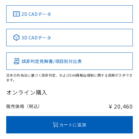
（イギリス
（ノルウェー
（フランス
（韓国
船舶規格）
船舶規格）
船舶規格）
船舶規格
中国 RoHS
注意事項・凡例
2D CADデータ
No
No
No
No
中国 RoHS表
※1 ※2
3D CADデータ
この製品の規格認証/適合状況ページへ
Pb
Hg
Cd
Cr(VI)
その他の認証はこちらのページからご検索ください
該非判定見解書/項目別対比表
O
O
O
O
日本の外為法に基づく該非判定、およびEAR再輸出規制に関する見解が入手でき
ます。
"対応済み"や非含有の記載がされた商品であっても、流通
在庫等で未対応品が混在する可能性があります。
オンライン購入
非含有品が必要な際は、弊社営業部門もしくは販売店へお
問い合わせください。
¥ 20,460
販売価格（税込）
この製品のRoHS/REACH対応状況ページへ
カートに追加