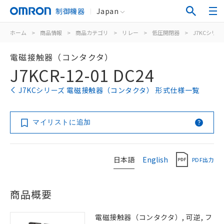
制御機器
Japan
ホーム
>
商品情報
>
商品カテゴリ
>
リレー
>
低圧開閉器
>
J7KCシリー
電磁接触器（コンタクタ）
J7KCR-12-01 DC24
J7KCシリーズ 電磁接触器（コンタクタ） 形式仕様一覧
マイリストに追加
日本語
English
PDF出力
商品概要
電磁接触器（コンタクタ）, 可逆, フ