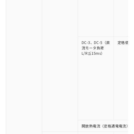
DC-3、DC-5（直
定格使用
流モータ負荷
L/R≦15ms）
開放熱電流（定格通電電流）