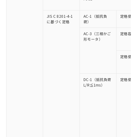
JIS C 8201-4-1
AC-1（抵抗負
定格使用
に基づく定格
荷）
AC-3（三相かご
定格容量
形モータ）
定格使用
DC-1（抵抗負荷
定格使用
L/R≦1ms）