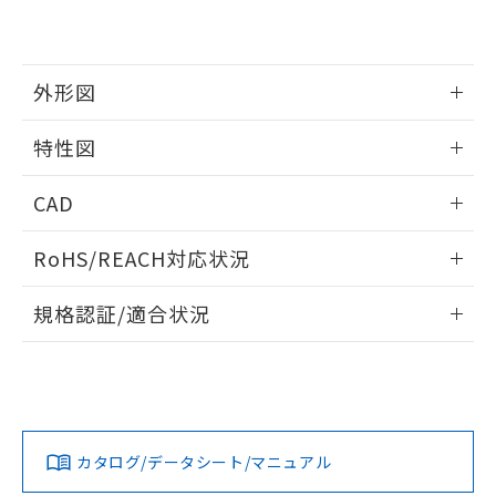
外形図
情報更新：2024/08/21
特性図
外形図
情報更新：2024/08/21
CAD
電気的耐久性曲線
ログイン/会員登録いただくと、CADデータをダウンロー
RoHS/REACH対応状況
ドすることができます。
情報更新：2026/7/29
規格認証/適合状況
ログイン/会員登録
EU RoHS
注意事項・凡例
UL認証
CSA認証
CEマーキング
Yes
Yes
Yes
対応状況
対応予定月
※1
※2
ダウンロードデータをご利用いただく前に、以下を必ずお読
みください。
カタログ/データシート/マニュアル
対応済み
ソフトウェアの使用条件
LR型式承認
DNV型式承認
BV型式承認
KR型式承