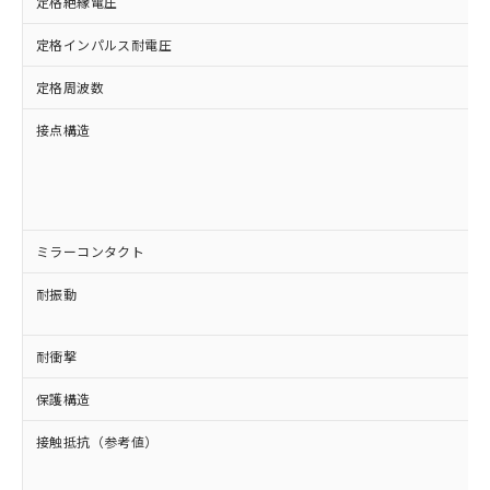
定格絶縁電圧
定格インパルス耐電圧
定格周波数
接点構造
ミラーコンタクト
耐振動
耐衝撃
保護構造
接触抵抗（参考値）