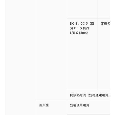
DC-3、DC-5（直
定格使用
流モータ負荷
L/R≦15ms）
※1 対応状況
対応済み：EU RoHS指令（10物質）の
非含有に対応した製品が提供可能な商品で
す。
対応予定：EU RoHS指令（10物質）の非含
ご利用条件
有に対応した製品に切り替える予定のある
商品です。
対応予定なし：EU RoHS指令（10物質）の
開放熱電流（定格通電電流）
以下の条件をお読みいただき、同意のうえ
非含有に非対応の商品で、対応品を出す予
ご利用ください。
耐久性
定格使用電流
定はありません。
調査・確認中：EU RoHS指令（10物質）の
本サービスは、当社制御機器事業取扱