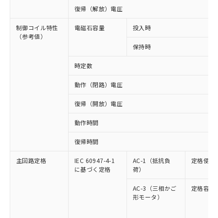
復帰（解放）電圧
制御コイル特性
電磁石容量
投入時
（参考値）
保持時
時定数
動作（閉路）電圧
復帰（開放）電圧
動作時間
復帰時間
主回路定格
IEC 60947-4-1
AC-1（抵抗負
定格使用
に基づく定格
荷）
AC-3（三相かご
定格容量
形モータ）