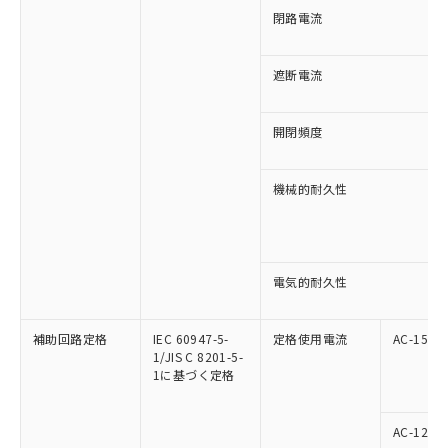
※1 中国RoHS○×表
非含有の対応状況を調査中または確認中の
商品の当社在庫状況および標準価格
閉路電流
商品です。
(税抜)を提供させていただくもので
「○」：最大均質材料含有率が中国RoHSの
非該当品：ライセンス料など無形物で、有
す。
基準値以下であることを示します。
害物質有無と関係のない商品です。
遮断電流
当社制御機器事業取扱商品の中には、
「×」：最大均質材料含有率が中国RoHSの
仕入先様の事情により、非含有部品として
本サービスの対象外となる商品もある
基準値を超えていることを示します。
いたものが、含有品と判明した場合などや
当社は、これら貴社製品のうち、外国
ことをご了承ください。
「－」：未確認です。当社販売部門へお問
むを得ず変更することがあります。
開閉頻度
為替および外国貿易法に定める商品
在庫状況および標準価格照会結果は、
い合わせください。
（以下｢規制貨物等」という）を輸出
記載している更新日時点での社内デー
*EU RoHS指令（10物質）：
または国外への提供する場合は、日本
記
タに基づき作成されるものであり、閲
説明
鉛(Pb) 1000ppm以下、 水銀(Hg) 1000ppm以下、 カド
機械的耐久性
*中国RoHS10物質の基準値 (GB/T26572)：
国政府の輸出許可(または役務取引許
号
覧された時点での実際の在庫および標
ミウム(Cd) 100ppm以下、
Pb(鉛) :1000ppm、 Hg(水銀) : 1000ppm、 Cd(カドミウ
可)を取得するなどの必要な手続きを
六価クロム(Cr(Ⅵ)) 1000ppm以下、ポリ臭化ビフェニル
ム) : 100ppm、
準価格とは異なる場合があることをご
類(PBB) 1000ppm以下、ポリ臭化ジフェニルエーテル類
Cr(Ⅵ)(六価クロム) : 1000ppm、 PBBs(ポリ臭化ビフェ
とります。
了承ください。
(PBDE) 1000ppm以下、フタル酸ビス(2-エチルヘキシ
○
一定数以上の在庫あり
ニル類) : 1000ppm、 PBDEs(ポリ臭化ジフェニルエーテ
当社は規制貨物を破棄する場合は、完
ル) (DEHP)(別名：DOP) 1000ppm以下、フタル酸ブチ
正式な納期状況および標準価格はお客
ル類) : 1000ppm、
ルベンジル（BBP） 1000ppm以下、フタル酸ジブチル
全に破砕するなど、違法に輸出されな
DBP(フタル酸ジブチル) : 1000ppm、 DIBP(フタル酸ジ
電気的耐久性
様のお取引先、またはお客様担当のオ
（DBP） 1000ppm以下、フタル酸ジイソブチル
イソブチル) : 1000ppm、 BBP(フタル酸ブチルベンジ
△
一定数には満たないが在庫あり
いよう必要な手段を講じます。
ムロン制御機器販売店・当社販売員に
(DIBP) 1000ppm以下
ル) : 1000ppm、
当社は貴社製品を、核兵器、ミサイ
但し、RoHS指令で産業用監視および制御機器に対する
DEHP(フタル酸ビス(2-エチルヘキシル)) : 1000ppm
ご相談ください。
補助回路定格
適用除外項目は除く。
IEC 60947-5-
定格使用電流
AC-15
ル、化学兵器、生物兵器またはその他
－
在庫なし(最新の在庫状況につ
オムロン制御機器販売店や当社販売拠
フタル酸エステル類の４物質については閾値を超える意
1/JIS C 8201-5-
武器並びにこれらの製造装置等に一切
いては、お客様のお取引先、ま
図的な使用がないことを確認しています。
点は「
販売ネットワーク
」をご確認
1に基づく定格
※2 環境保護使用期限
使用いたしません。
たはお客様担当のオムロン制御
ください。
当社は、貴社製品を第三者に販売する
機器販売店・当社販売員にご確
在庫状況および標準価格結果を当社の
※2 対応予定月
「ｅ」：有害物質（10物質）のすべてが基
場合は、上記1、2および3の内容を当
認ください)
AC-12
事前の承諾なく第三者に漏洩または開
準値以下であることを示します。