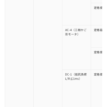
定格使用
AC-4（三相かご
定格容量
形モータ）
定格使用
DC-1（抵抗負荷
定格使用
L/R≦1ms）