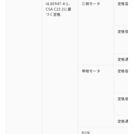
UL60947-4-1、
三相モータ
定格容量
CSA C22.2に基
づく定格
定格使用
定格通流
単相モータ
定格容量
定格使用
定格通流
FUSE