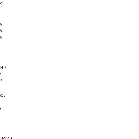
P
6A
6A
1A
4HP
P
P
.8A
A
、RK5)