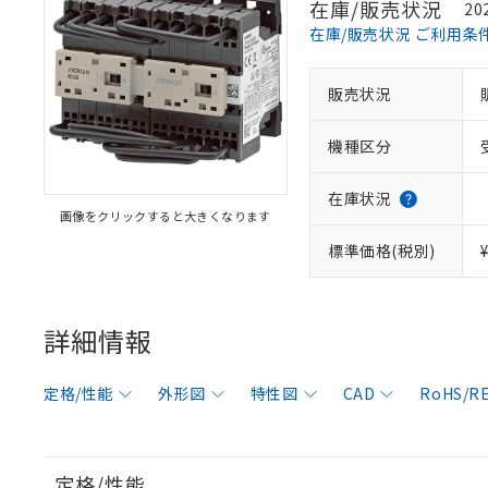
在庫/販売状況
20
在庫/販売状況 ご利用条
販売状況
機種区分
在庫状況
画像をクリックすると大きくなります
標準価格(税別)
詳細情報
定格/性能
外形図
特性図
CAD
RoHS/
定格/性能