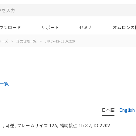
ウンロード
サポート
セミナ
オムロンの
シリーズ
>
形式仕様一覧
>
J7KCR-12-01 DC220
一覧
日本語
English
可逆, フレームサイズ 12A, 補助接点 1b×2, DC220V