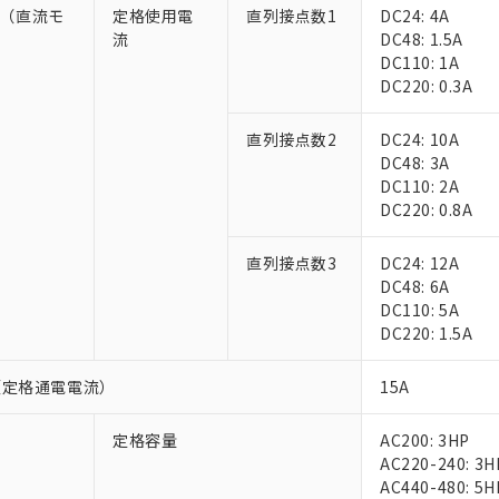
上の在庫あり
 1000ppm、 DIBP(フタル酸ジイソブチル) : 1000ppm、 BBP(フタル酸ブチルベンジル) :
-5（直流モ
定格使用電
直列接点数1
DC24: 4A
品を、核兵器、ミサイル、化学兵器、生物兵器またはその他武器並
チルヘキシル)) : 1000ppm
況および標準価格はお客様のお取引先、またはお客様担当のオムロ
流
DC48: 1.5A
用いたしません。
ご相談ください。
）
DC110: 1A
は満たないが在庫あり
製品を第三者に販売する場合は、上記1、2および3の内容を当該第
機器販売店や当社販売拠点は「
販売ネットワーク
」をご確認くだ
DC220: 0.3A
販売先および販売に係わる関係者が違法に輸出するおそれがある場
用期限
び標準価格結果を当社の事前の承諾なく第三者に漏洩または開示し
え状況などにより、予定月が前後することがあります。
(最新の在庫状況については、お客様のお取引先、またはお客様担当
（10物質）のすべてが基準値以下であることを示します。
直列接点数2
DC24: 10A
店・当社販売員にご確認ください)
能（部品リスト作成サービス）をご利用いただくには、I-Webメン
使用状況下において有害物質が外部に漏えいし、環境に深刻な影響を
DC48: 3A
あります。
DC110: 2A
機種、また在庫状況の情報を公開していない機種
ェブサイト上で当社にご登録された部品リストについて、当社およ
書ダウンロード
す。当社販売部門へお問い合わせください。
DC220: 0.8A
品・サービスに関するお客様との取引・商談に必要な範囲で利用す
合意する
キャンセル
書をダウンロードすることができます。
直列接点数3
DC24: 12A
利用者とは、
"個人情報の共同利用に関して"
の「1.共同利用者の
DC48: 6A
します。
10物質）の非含有証明書
DC110: 5A
明書（当社基準）
DC220: 1.5A
日時点で非含有を証明するもので、過去に遡って非含有を証明するも
令のフタル酸エステル類４物質の対応では、対応完了までの期間は出
（定格通電電流）
15A
備考欄に対応日を記載しておりました。
品への在庫切替を完了していることから、特段のことがない限り、20
す。
定格容量
AC200: 3HP
AC220-240: 3H
AC440-480: 5H