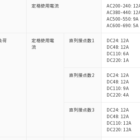
定格使用電流
AC200-240: 12
AC380-440: 12
AC500-550: 9A
AC600-690: 5A
負荷
定格使用電
直列接点数1
DC24: 12A
流
DC48: 12A
DC110: 6A
 RoHS指令（10物質）の非含有に対応した製品が提供可能な商品です
DC220: 1A
oHS指令（10物質）の非含有に対応した製品に切り替える予定のある
 RoHS指令（10物質）の非含有に非対応の商品で、対応品を出す予
直列接点数2
DC24: 12A
 RoHS指令（10物質）の非含有の対応状況を調査中または確認中の
DC48: 12A
ンス料など無形物で、有害物質有無と関係のない商品です。
DC110: 9A
○×表
より、非含有部品としていたものが、含有品と判明した場合などやむ
DC220: 4A
みいただき、同意のうえご利用ください。
材料含有率が中国RoHSの基準値以下であることを示します。
材料含有率が中国RoHSの基準値を超えていることを示します。
直列接点数3
DC24: 12A
、当社制御機器事業取扱商品の当社在庫状況および標準価格(税抜)
ら貴社製品のうち、外国為替および外国貿易法に定める商品（以下｢
質）：
す。当社販売部門へお問い合わせください。
DC48: 12A
 水銀(Hg) 1000ppm以下、 カドミウム(Cd) 100ppm以下、
たは国外への提供する場合は、日本国政府の輸出許可(または役務取
000ppm以下、ポリ臭化ビフェニル類(PBB) 1000ppm以下、ポリ臭化ジフェニルエーテル類(P
DC110: 12A
事業取扱商品の中には、本サービスの対象外となる商品もあること
手続きをとります。
キシル) (DEHP)(別名：DOP) 1000ppm以下、フタル酸ブチルベンジル（BBP） 100
(GB/T26572)：
DC220: 12A
以下、フタル酸ジイソブチル (DIBP) 1000ppm以下
び標準価格照会結果は、記載している更新日時点での社内データに
物を破棄する場合は、完全に破砕するなど、違法に輸出されないよ
(水銀) : 1000ppm、 Cd(カドミウム) : 100ppm、
業用監視および制御機器に対する適用除外項目は除く。
覧された時点での実際の在庫および標準価格とは異なる場合がある
1000ppm、 PBBs(ポリ臭化ビフェニル類) : 1000ppm、 PBDEs(ポリ臭化ジフェニルエーテル類
物質については閾値を超える意図的な使用がないことを確認しています。