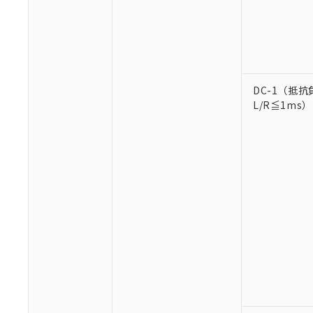
DC-1（抵抗
※1 対応状況
L/R≦1ms）
対応済み：EU
対応予定：EU R
対応予定なし：EU
調査・確認中：EU
ご利用条件
非該当品：ライセ
※1 中国RoHS
仕入先様の事情に
があります。
以下の条件をお読
「○」：最大均質
「×」：最大均質
本サービスは
当社は、これ
*EU RoHS指令（10物
「－」：未確認で
鉛(Pb) 1000ppm以下、
くものです。
う）を輸出ま
記
説明
六価クロム(Cr(Ⅵ)) 1
当社制御機器
などの必要な
フタル酸ビス(2-エチルヘ
号
*中国RoHS10物質の基準値 
ル（DBP） 1000ppm
在庫状況およ
当社は規制貨
Pb(鉛) :1000ppm、 Hg
但し、RoHS指令で産
のであり、閲
ます。
Cr(Ⅵ)(六価クロム) : 
フタル酸エステル類の４