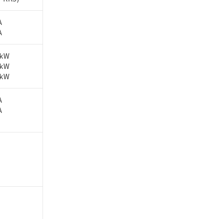
A
A
2kW
5kW
5kW
A
A