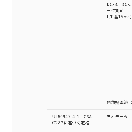
○
一定数以
DBP(フタル酸ジブチル) :
い。
DC-3、DC
当社は貴社製
DEHP(フタル酸ビス(2-エ
正式な納期状
ータ負荷
置等に一切使
当社販売員に
※2 対応予定月
L/R≦15ms
△
一定数に
当社は、貴社
オムロン制御
また当社は、
※2 環境保護使
在庫状況およ
部品在庫の切り替
たしません。
－
在庫なし
す。
「ｅ」：有害物質
機器販売
マイパーツ機
「10」：通常の
ている必要が
味します。
空
受注生産
お客様が当ウ
※3 非含有証明
「－」：未確認で
白
が、当社の製
さい。
下記の非含有証明
※当社の共同
いる法人を指
EU RoHS指令（
51物質の非含有証
※本証明書は発行
また、RoHS指
開放熱電流
混在することから
既に当社にて対応
り割愛しておりま
UL60947-4-1、CSA
三相モータ
C22.2に基づく定格