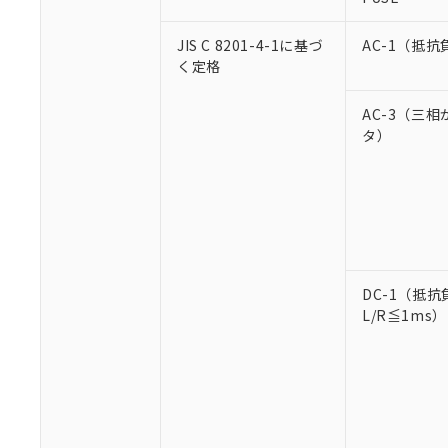
JIS C 8201-4-1に基づ
AC-1（抵抗
く定格
AC-3（三
タ）
DC-1（抵抗
L/R≦1ms）