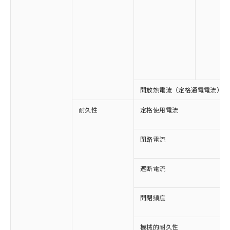
※1 対応状況
対応済み：EU RoHS指令（10物質）の
非含有に対応した製品が提供可能な商品で
開放熱電流（定格通電電流）
す。
対応予定：EU RoHS指令（10物質）の非含
耐久性
定格使用電流
ご利用条件
有に対応した製品に切り替える予定のある
商品です。
対応予定なし：EU RoHS指令（10物質）の
閉路電流
以下の条件をお読みいただき、同意のうえ
非含有に非対応の商品で、対応品を出す予
ご利用ください。
定はありません。
遮断電流
調査・確認中：EU RoHS指令（10物質）の
本サービスは、当社制御機器事業取扱
※1 中国RoHS○×表
非含有の対応状況を調査中または確認中の
商品の当社在庫状況および標準価格
商品です。
開閉頻度
(税抜)を提供させていただくもので
「○」：最大均質材料含有率が中国RoHSの
非該当品：ライセンス料など無形物で、有
す。
基準値以下であることを示します。
害物質有無と関係のない商品です。
当社制御機器事業取扱商品の中には、
「×」：最大均質材料含有率が中国RoHSの
仕入先様の事情により、非含有部品として
機械的耐久性