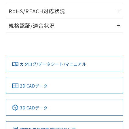
電気的耐久性曲線
ログイン/会員登録いただくと、CADデータをダウンロー
RoHS/REACH対応状況
ドすることができます。
情報更新：2026/7/29
規格認証/適合状況
ログイン/会員登録
EU RoHS
注意事項・凡例
UL認証
CSA認証
CEマーキング
Yes
Yes
Yes
対応状況
対応予定月
※1
※2
ダウンロードデータをご利用いただく前に、以下を必ずお読
みください。
カタログ/データシート/マニュアル
対応済み
ソフトウェアの使用条件
LR型式承認
DNV型式承認
BV型式承認
KR型式承
（イギリス
（ノルウェー
（フランス
（韓国
船舶規格）
船舶規格）
船舶規格）
船舶規格
中国 RoHS
注意事項・凡例
2D CADデータ
No
No
No
No
中国 RoHS表
※1 ※2
3D CADデータ
この製品の規格認証/適合状況ページへ
Pb
Hg
Cd
Cr(VI)
その他の認証はこちらのページからご検索ください