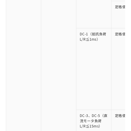
定格使用
DC-1（抵抗負荷
定格使用
L/R≦1ms）
DC-3、DC-5（直
定格使用
流モータ負荷
L/R≦15ms）