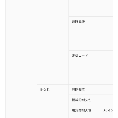
遮断電流
定格コード
耐久性
開閉頻度
機械的耐久性
電気的耐久性
AC-15