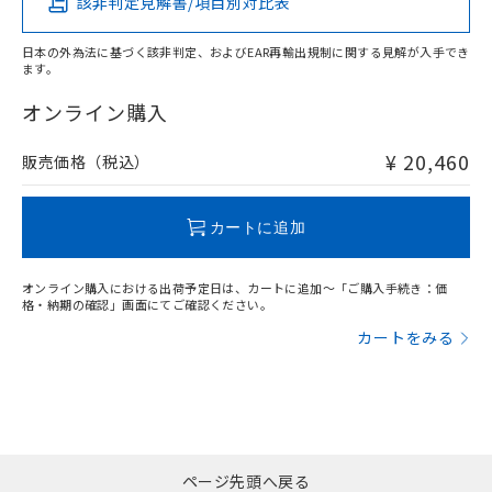
該非判定見解書/項目別対比表
O
O
O
O
日本の外為法に基づく該非判定、およびEAR再輸出規制に関する見解が入手でき
ます。
"対応済み"や非含有の記載がされた商品であっても、流通
在庫等で未対応品が混在する可能性があります。
オンライン購入
非含有品が必要な際は、弊社営業部門もしくは販売店へお
問い合わせください。
¥ 20,460
販売価格（税込）
この製品のRoHS/REACH対応状況ページへ
カートに追加
オンライン購入における出荷予定日は、カートに追加～「ご購入手続き：価
格・納期の確認」画面にてご確認ください。
カートをみる
ページ先頭へ戻る