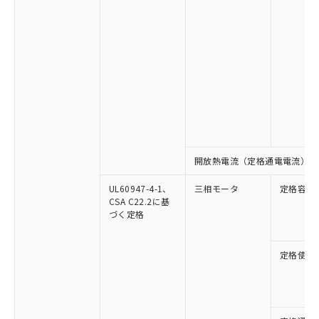
開放熱電流（定格通電電流）
UL60947-4-1、
三相モータ
定格容量
CSA C22.2に基
づく定格
定格使用