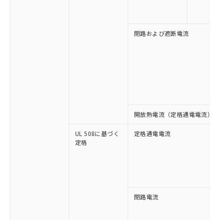
い合わせください。
お客様が当ウェブサイト上で当社にご
※3 非含有証明書ダウンロード
登録された部品リストについて、当社
および当社の共同利用者が、当社の製
閉路および遮断電流
下記の非含有証明書をダウンロードするこ
品・サービスに関するお客様との取
とができます。
合意する
キャンセル
引・商談に必要な範囲で利用すること
をご了承ください。
EU RoHS指令（10物質）の非含有証明書
※当社の共同利用者とは、
"個人情報
51物質の非含有証明書（当社基準）
の共同利用に関して"
の「1.共同利
※本証明書は発行日時点で非含有を証明す
用者の範囲」に記載されている法人を
るもので、過去に遡って非含有を証明する
指します。
ものではありません。
開放熱電流（定格通電電流）
また、RoHS指令のフタル酸エステル類４
物質の対応では、対応完了までの期間は出
UL 508に基づく
定格通電電流
荷製品に未対応品が混在することから備考
定格
欄に対応日を記載しておりました。
既に当社にて対応品への在庫切替を完了
していることから、特段のことがない限
り、2022年1月12日より割愛しておりま
す。
閉路電流