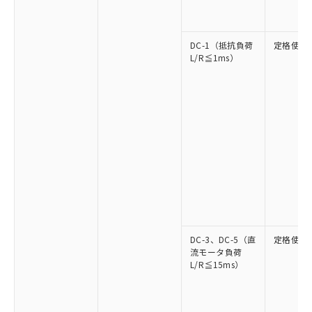
DC-1（抵抗負荷
定格使用
L/R≦1ms）
DC-3、DC-5（直
定格使用
流モータ負荷
L/R≦15ms）