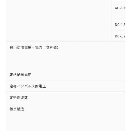
AC-12
DC-13
DC-12
最小使用電圧・電流（参考値）
定格絶縁電圧
定格インパルス耐電圧
定格周波数
接点構造