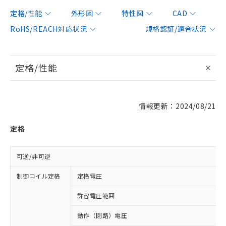
定格/性能
外形図
特性図
CAD
RoHS/REACH対応状況
規格認証/適合状況
定格/性能
情報更新：2024/08/21
定格
可逆/非可逆
制御コイル定格
定格電圧
許容電圧範囲
動作（閉路）電圧