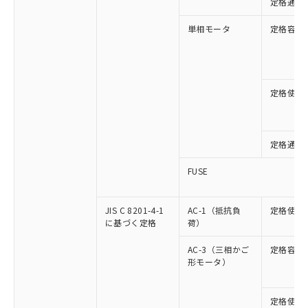
定格通流
単相モータ
定格容量
定格使用
定格通流
FUSE
JIS C 8201-4-1
AC-1（抵抗負
定格使用
に基づく定格
荷）
AC-3（三相かご
定格容量
形モータ）
定格使用