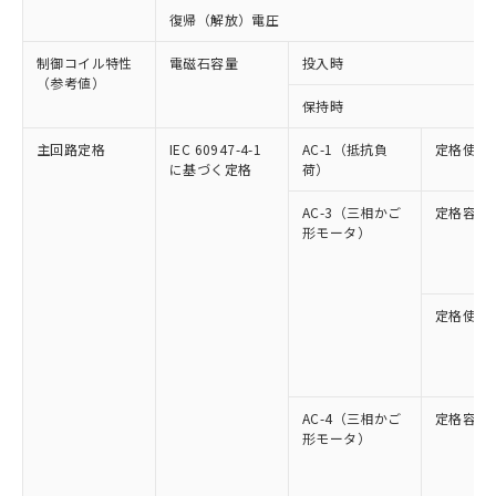
復帰（解放）電圧
制御コイル特性
電磁石容量
投入時
（参考値）
保持時
主回路定格
IEC 60947-4-1
AC-1（抵抗負
定格使用
に基づく定格
荷）
AC-3（三相かご
定格容量
形モータ）
定格使用
AC-4（三相かご
定格容量
形モータ）