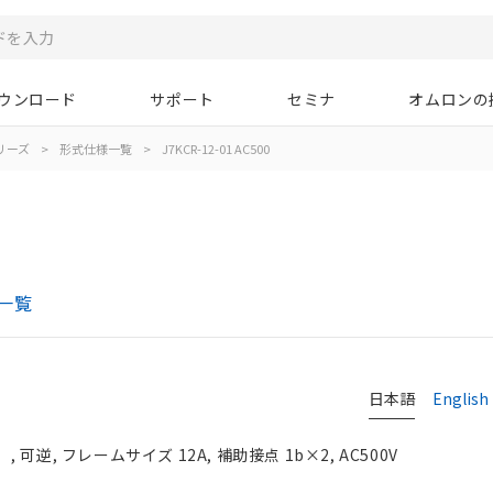
ウンロード
サポート
セミナ
オムロンの
シリーズ
>
形式仕様一覧
>
J7KCR-12-01 AC500
一覧
日本語
English
可逆, フレームサイズ 12A, 補助接点 1b×2, AC500V