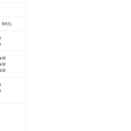
、RK5)
A
A
2kW
5kW
5kW
A
A