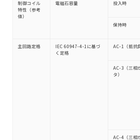
制御コイル
電磁石容量
投入時
特性（参考
値）
保持時
主回路定格
IEC 60947-4-1に基づ
AC-1（抵抗
く定格
AC-3（三
タ）
AC-4（三