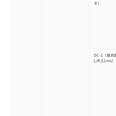
タ）
※1 対応状況
対応済み：EU
対応予定：EU R
DC-1（抵抗
対応予定なし：EU
L/R≦1ms）
調査・確認中：EU
ご利用条件
非該当品：ライセ
※1 中国RoHS
仕入先様の事情に
があります。
以下の条件をお読
「○」：最大均質
「×」：最大均質
本サービスは
当社は、これ
*EU RoHS指令（10物
「－」：未確認で
鉛(Pb) 1000ppm以下、
くものです。
う）を輸出ま
記
説明
六価クロム(Cr(Ⅵ)) 1
当社制御機器
などの必要な
フタル酸ビス(2-エチルヘ
号
*中国RoHS10物質の基準値 
ル（DBP） 1000ppm
在庫状況およ
当社は規制貨
Pb(鉛) :1000ppm、 Hg
但し、RoHS指令で産
のであり、閲
ます。
Cr(Ⅵ)(六価クロム) : 
フタル酸エステル類の４