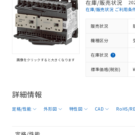
在庫/販売状況
20
在庫/販売状況 ご利用条
販売状況
機種区分
在庫状況
画像をクリックすると大きくなります
標準価格(税別)
詳細情報
定格/性能
外形図
特性図
CAD
RoHS/
定格/性能