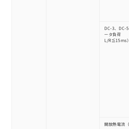
○
一定数以
DBP(フタル酸ジブチル) :
い。
当社は貴社製
DEHP(フタル酸ビス(2-エ
正式な納期状
置等に一切使
当社販売員に
※2 対応予定月
△
一定数に
当社は、貴社
オムロン制御
また当社は、
※2 環境保護使
在庫状況およ
DC-3、DC
部品在庫の切り替
たしません。
－
在庫なし
す。
ータ負荷
「ｅ」：有害物質
機器販売
マイパーツ機
L/R≦15ms
「10」：通常の
ている必要が
味します。
空
受注生産
お客様が当ウ
※3 非含有証明
「－」：未確認で
白
が、当社の製
さい。
下記の非含有証明
※当社の共同
いる法人を指
EU RoHS指令（
51物質の非含有証
※本証明書は発行
また、RoHS指
混在することから
既に当社にて対応
り割愛しておりま
開放熱電流