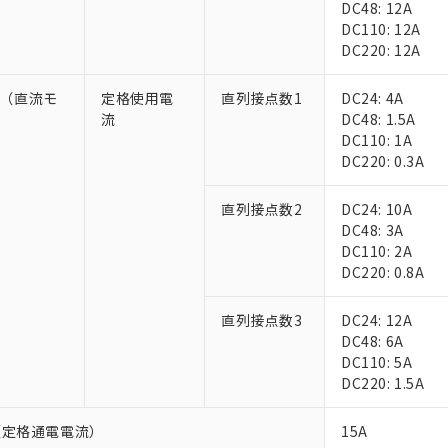
DC48: 12A
上の在庫あり
 1000ppm、 DIBP(フタル酸ジイソブチル) : 1000ppm、 BBP(フタル酸ブチルベンジル) :
品を、核兵器、ミサイル、化学兵器、生物兵器またはその他武器並
チルヘキシル)) : 1000ppm
DC110: 12A
況および標準価格はお客様のお取引先、またはお客様担当のオムロ
用いたしません。
DC220: 12A
ご相談ください。
は満たないが在庫あり
製品を第三者に販売する場合は、上記1、2および3の内容を当該第
機器販売店や当社販売拠点は「
販売ネットワーク
」をご確認くだ
販売先および販売に係わる関係者が違法に輸出するおそれがある場
用期限
び標準価格結果を当社の事前の承諾なく第三者に漏洩または開示し
-5（直流モ
定格使用電
直列接点数1
DC24: 4A
え状況などにより、予定月が前後することがあります。
(最新の在庫状況については、お客様のお取引先、またはお客様担当
流
DC48: 1.5A
（10物質）のすべてが基準値以下であることを示します。
店・当社販売員にご確認ください)
能（部品リスト作成サービス）をご利用いただくには、I-Webメン
）
DC110: 1A
使用状況下において有害物質が外部に漏えいし、環境に深刻な影響を
あります。
DC220: 0.3A
機種、また在庫状況の情報を公開していない機種
ェブサイト上で当社にご登録された部品リストについて、当社およ
書ダウンロード
す。当社販売部門へお問い合わせください。
品・サービスに関するお客様との取引・商談に必要な範囲で利用す
合意する
キャンセル
直列接点数2
DC24: 10A
書をダウンロードすることができます。
DC48: 3A
利用者とは、
"個人情報の共同利用に関して"
の「1.共同利用者の
DC110: 2A
します。
10物質）の非含有証明書
DC220: 0.8A
明書（当社基準）
日時点で非含有を証明するもので、過去に遡って非含有を証明するも
直列接点数3
DC24: 12A
令のフタル酸エステル類４物質の対応では、対応完了までの期間は出
DC48: 6A
備考欄に対応日を記載しておりました。
DC110: 5A
品への在庫切替を完了していることから、特段のことがない限り、20
DC220: 1.5A
す。
（定格通電電流）
15A