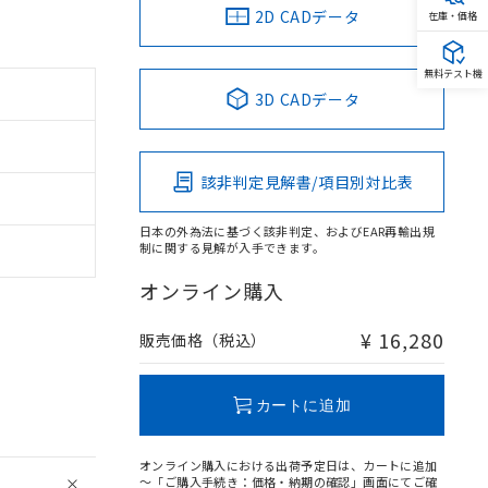
2D CADデータ
在庫・価格
無料テスト機
3D CADデータ
該非判定見解書/項目別対比表
日本の外為法に基づく該非判定、およびEAR再輸出規
制に関する見解が入手できます。
オンライン購入
¥ 16,280
販売価格（税込）
カートに追加
オンライン購入における出荷予定日は、カートに追加
～「ご購入手続き：価格・納期の確認」画面にてご確