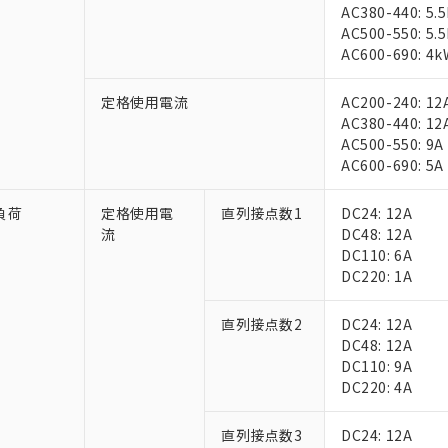
AC380-440: 5.
AC500-550: 5.
AC600-690: 4k
定格使用電流
AC200-240: 12
AC380-440: 12
AC500-550: 9A
AC600-690: 5A
 RoHS指令（10物質）の非含有に対応した製品が提供可能な商品です
oHS指令（10物質）の非含有に対応した製品に切り替える予定のある
負荷
定格使用電
直列接点数1
DC24: 12A
 RoHS指令（10物質）の非含有に非対応の商品で、対応品を出す予
流
DC48: 12A
 RoHS指令（10物質）の非含有の対応状況を調査中または確認中の
DC110: 6A
ンス料など無形物で、有害物質有無と関係のない商品です。
DC220: 1A
○×表
より、非含有部品としていたものが、含有品と判明した場合などやむ
みいただき、同意のうえご利用ください。
直列接点数2
DC24: 12A
材料含有率が中国RoHSの基準値以下であることを示します。
DC48: 12A
材料含有率が中国RoHSの基準値を超えていることを示します。
、当社制御機器事業取扱商品の当社在庫状況および標準価格(税抜)
ら貴社製品のうち、外国為替および外国貿易法に定める商品（以下｢
質）：
DC110: 9A
す。当社販売部門へお問い合わせください。
 水銀(Hg) 1000ppm以下、 カドミウム(Cd) 100ppm以下、
たは国外への提供する場合は、日本国政府の輸出許可(または役務取
DC220: 4A
000ppm以下、ポリ臭化ビフェニル類(PBB) 1000ppm以下、ポリ臭化ジフェニルエーテル類(P
事業取扱商品の中には、本サービスの対象外となる商品もあること
手続きをとります。
キシル) (DEHP)(別名：DOP) 1000ppm以下、フタル酸ブチルベンジル（BBP） 100
(GB/T26572)：
以下、フタル酸ジイソブチル (DIBP) 1000ppm以下
び標準価格照会結果は、記載している更新日時点での社内データに
物を破棄する場合は、完全に破砕するなど、違法に輸出されないよ
(水銀) : 1000ppm、 Cd(カドミウム) : 100ppm、
業用監視および制御機器に対する適用除外項目は除く。
直列接点数3
DC24: 12A
覧された時点での実際の在庫および標準価格とは異なる場合がある
1000ppm、 PBBs(ポリ臭化ビフェニル類) : 1000ppm、 PBDEs(ポリ臭化ジフェニルエーテル類
物質については閾値を超える意図的な使用がないことを確認しています。