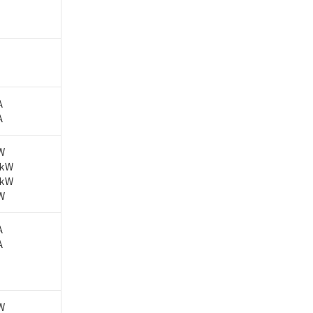
A
A
W
5kW
5kW
W
A
A
W