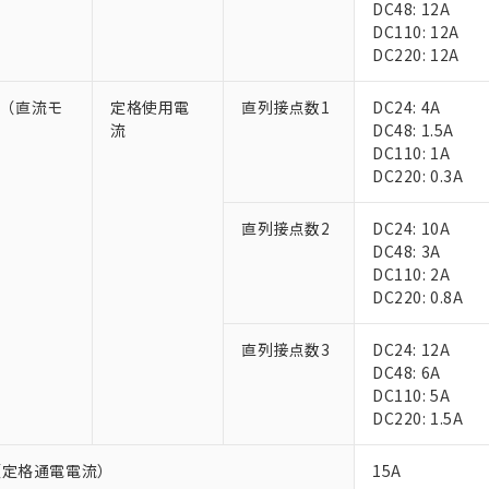
DC48: 12A
上の在庫あり
 1000ppm、 DIBP(フタル酸ジイソブチル) : 1000ppm、 BBP(フタル酸ブチルベンジル) :
品を、核兵器、ミサイル、化学兵器、生物兵器またはその他武器並
チルヘキシル)) : 1000ppm
DC110: 12A
況および標準価格はお客様のお取引先、またはお客様担当のオムロ
用いたしません。
DC220: 12A
ご相談ください。
は満たないが在庫あり
製品を第三者に販売する場合は、上記1、2および3の内容を当該第
機器販売店や当社販売拠点は「
販売ネットワーク
」をご確認くだ
販売先および販売に係わる関係者が違法に輸出するおそれがある場
用期限
び標準価格結果を当社の事前の承諾なく第三者に漏洩または開示し
-5（直流モ
定格使用電
直列接点数1
DC24: 4A
え状況などにより、予定月が前後することがあります。
(最新の在庫状況については、お客様のお取引先、またはお客様担当
流
DC48: 1.5A
（10物質）のすべてが基準値以下であることを示します。
店・当社販売員にご確認ください)
能（部品リスト作成サービス）をご利用いただくには、I-Webメン
）
DC110: 1A
使用状況下において有害物質が外部に漏えいし、環境に深刻な影響を
あります。
DC220: 0.3A
機種、また在庫状況の情報を公開していない機種
ェブサイト上で当社にご登録された部品リストについて、当社およ
書ダウンロード
す。当社販売部門へお問い合わせください。
品・サービスに関するお客様との取引・商談に必要な範囲で利用す
合意する
キャンセル
直列接点数2
DC24: 10A
書をダウンロードすることができます。
DC48: 3A
利用者とは、
"個人情報の共同利用に関して"
の「1.共同利用者の
DC110: 2A
します。
10物質）の非含有証明書
DC220: 0.8A
明書（当社基準）
日時点で非含有を証明するもので、過去に遡って非含有を証明するも
直列接点数3
DC24: 12A
令のフタル酸エステル類４物質の対応では、対応完了までの期間は出
DC48: 6A
備考欄に対応日を記載しておりました。
DC110: 5A
品への在庫切替を完了していることから、特段のことがない限り、20
DC220: 1.5A
す。
（定格通電電流）
15A