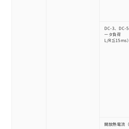
○
一定数以
DBP(フタル酸ジブチル) :
い。
当社は貴社製
DEHP(フタル酸ビス(2-エ
正式な納期状
置等に一切使
当社販売員に
※2 対応予定月
△
一定数に
当社は、貴社
オムロン制御
また当社は、
※2 環境保護使
在庫状況およ
DC-3、DC
部品在庫の切り替
たしません。
－
在庫なし
す。
ータ負荷
「ｅ」：有害物質
機器販売
マイパーツ機
L/R≦15ms
「10」：通常の
ている必要が
味します。
空
受注生産
お客様が当ウ
※3 非含有証明
「－」：未確認で
白
が、当社の製
さい。
下記の非含有証明
※当社の共同
いる法人を指
EU RoHS指令（
51物質の非含有証
※本証明書は発行
また、RoHS指
混在することから
既に当社にて対応
り割愛しておりま
開放熱電流