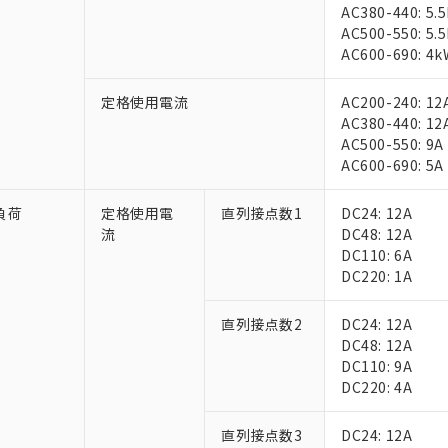
AC380-440: 5.
AC500-550: 5.
AC600-690: 4k
定格使用電流
AC200-240: 12
AC380-440: 12
AC500-550: 9A
AC600-690: 5A
 RoHS指令（10物質）の非含有に対応した製品が提供可能な商品です
oHS指令（10物質）の非含有に対応した製品に切り替える予定のある
負荷
定格使用電
直列接点数1
DC24: 12A
 RoHS指令（10物質）の非含有に非対応の商品で、対応品を出す予
流
DC48: 12A
 RoHS指令（10物質）の非含有の対応状況を調査中または確認中の
DC110: 6A
ンス料など無形物で、有害物質有無と関係のない商品です。
DC220: 1A
○×表
より、非含有部品としていたものが、含有品と判明した場合などやむ
みいただき、同意のうえご利用ください。
直列接点数2
DC24: 12A
材料含有率が中国RoHSの基準値以下であることを示します。
DC48: 12A
材料含有率が中国RoHSの基準値を超えていることを示します。
、当社制御機器事業取扱商品の当社在庫状況および標準価格(税抜)
ら貴社製品のうち、外国為替および外国貿易法に定める商品（以下｢
質）：
DC110: 9A
す。当社販売部門へお問い合わせください。
 水銀(Hg) 1000ppm以下、 カドミウム(Cd) 100ppm以下、
たは国外への提供する場合は、日本国政府の輸出許可(または役務取
DC220: 4A
000ppm以下、ポリ臭化ビフェニル類(PBB) 1000ppm以下、ポリ臭化ジフェニルエーテル類(P
事業取扱商品の中には、本サービスの対象外となる商品もあること
手続きをとります。
キシル) (DEHP)(別名：DOP) 1000ppm以下、フタル酸ブチルベンジル（BBP） 100
(GB/T26572)：
以下、フタル酸ジイソブチル (DIBP) 1000ppm以下
び標準価格照会結果は、記載している更新日時点での社内データに
物を破棄する場合は、完全に破砕するなど、違法に輸出されないよ
(水銀) : 1000ppm、 Cd(カドミウム) : 100ppm、
業用監視および制御機器に対する適用除外項目は除く。
直列接点数3
DC24: 12A
覧された時点での実際の在庫および標準価格とは異なる場合がある
1000ppm、 PBBs(ポリ臭化ビフェニル類) : 1000ppm、 PBDEs(ポリ臭化ジフェニルエーテル類
物質については閾値を超える意図的な使用がないことを確認しています。