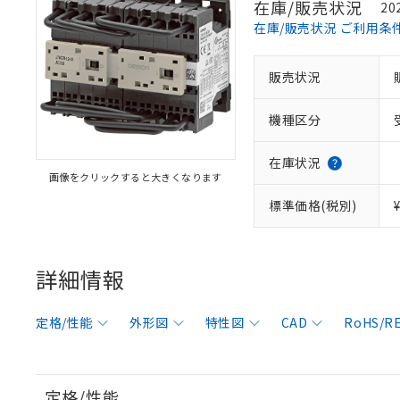
在庫/販売状況
20
在庫/販売状況 ご利用条
販売状況
機種区分
在庫状況
画像をクリックすると大きくなります
標準価格(税別)
詳細情報
定格/性能
外形図
特性図
CAD
RoHS/
定格/性能