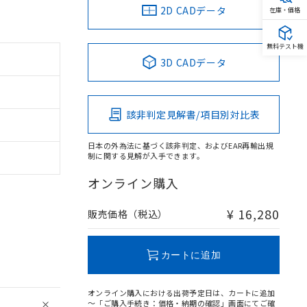
2D CADデータ
在庫・価格
無料テスト機
3D CADデータ
該非判定見解書/項目別対比表
日本の外為法に基づく該非判定、およびEAR再輸出規
制に関する見解が入手できます。
オンライン購入
¥ 16,280
販売価格（税込）
カートに追加
オンライン購入における出荷予定日は、カートに追加
～「ご購入手続き：価格・納期の確認」画面にてご確