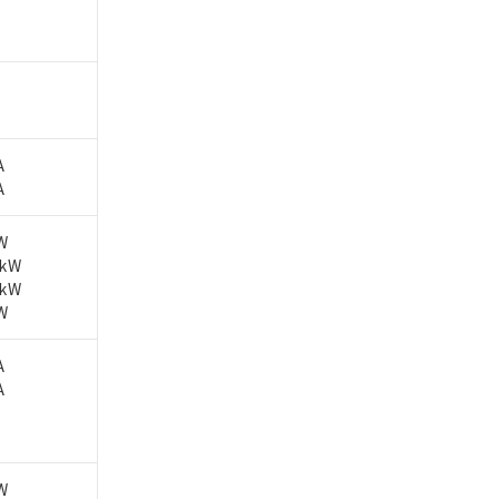
A
A
W
5kW
5kW
W
A
A
W