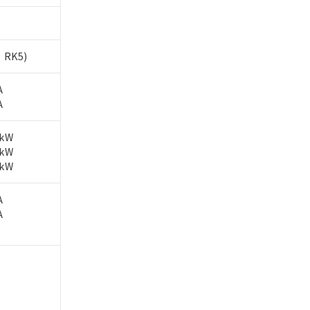
、RK5)
A
A
2kW
5kW
5kW
A
A