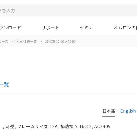
ウンロード
サポート
セミナ
オムロンの
シリーズ
>
形式仕様一覧
>
J7KCR-12-01 AC240
一覧
日本語
English
可逆, フレームサイズ 12A, 補助接点 1b×2, AC240V