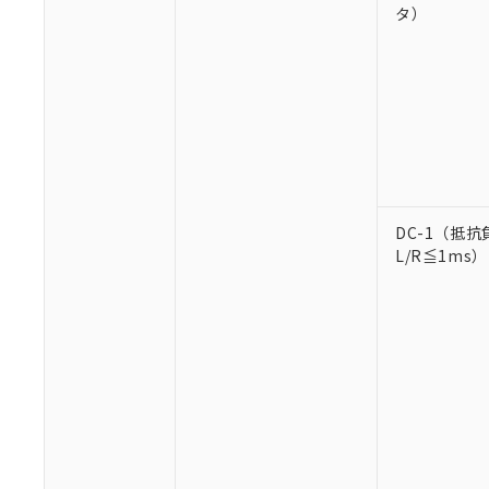
タ）
※1 対応状況
対応済み：EU
対応予定：EU R
DC-1（抵抗
対応予定なし：EU
L/R≦1ms）
調査・確認中：EU
ご利用条件
非該当品：ライセ
※1 中国RoHS
仕入先様の事情に
があります。
以下の条件をお読
「○」：最大均質
「×」：最大均質
本サービスは
当社は、これ
*EU RoHS指令（10物
「－」：未確認で
鉛(Pb) 1000ppm以下、
くものです。
う）を輸出ま
記
説明
六価クロム(Cr(Ⅵ)) 1
当社制御機器
などの必要な
フタル酸ビス(2-エチルヘ
号
*中国RoHS10物質の基準値 
ル（DBP） 1000ppm
在庫状況およ
当社は規制貨
Pb(鉛) :1000ppm、 Hg
但し、RoHS指令で産
のであり、閲
ます。
Cr(Ⅵ)(六価クロム) : 
フタル酸エステル類の４