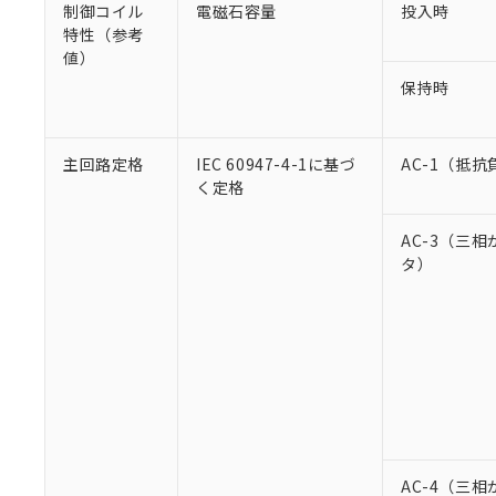
制御コイル
電磁石容量
投入時
特性（参考
値）
保持時
主回路定格
IEC 60947-4-1に基づ
AC-1（抵抗
く定格
AC-3（三
タ）
AC-4（三