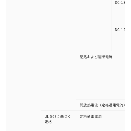
月が前後することがあります。
質が外部に漏えいし、環境に深刻な影響を
DC-13
法に輸出するおそれがある場合は、取
ビス）をご利用いただくには、I-Web
白
情報を公開していない機種
及ぼさない年数を意味します。
り引きをいたしません。
メンバーズにご登録されている必要が
「－」：未確認です。当社販売部門へお問
あります。
い合わせください。
お客様が当ウェブサイト上で当社にご
※3 非含有証明書ダウンロード
登録された部品リストについて、当社
DC-12
および当社の共同利用者が、当社の製
下記の非含有証明書をダウンロードするこ
品・サービスに関するお客様との取
とができます。
合意する
キャンセル
引・商談に必要な範囲で利用すること
をご了承ください。
閉路および遮断電流
EU RoHS指令（10物質）の非含有証明書
※当社の共同利用者とは、
"個人情報
51物質の非含有証明書（当社基準）
の共同利用に関して"
の「1.共同利
※本証明書は発行日時点で非含有を証明す
用者の範囲」に記載されている法人を
るもので、過去に遡って非含有を証明する
指します。
ものではありません。
また、RoHS指令のフタル酸エステル類４
物質の対応では、対応完了までの期間は出
荷製品に未対応品が混在することから備考
開放熱電流（定格通電電流）
欄に対応日を記載しておりました。
既に当社にて対応品への在庫切替を完了
UL 508に基づく
定格通電電流
していることから、特段のことがない限
定格
り、2022年1月12日より割愛しておりま