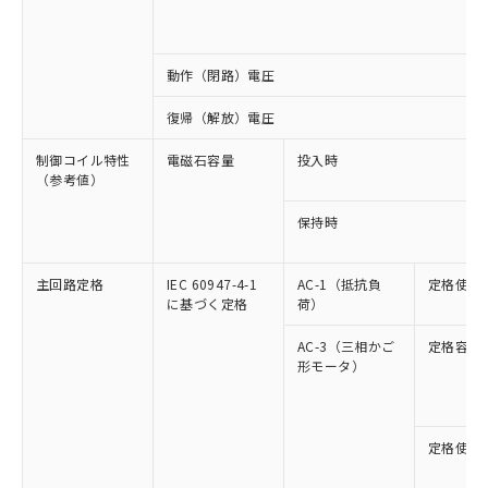
動作（閉路）電圧
復帰（解放）電圧
制御コイル特性
電磁石容量
投入時
（参考値）
保持時
主回路定格
IEC 60947-4-1
AC-1（抵抗負
定格使用
に基づく定格
荷）
AC-3（三相かご
定格容量
形モータ）
定格使用