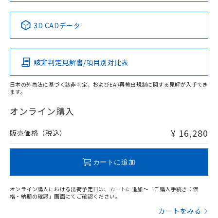
No
No
No
No
中国 RoHS表
※1 ※2
3D CADデータ
この製品の規格認証/適合状況ページへ
Pb
Hg
Cd
Cr(VI)
その他の認証はこちらのページからご検索ください
該非判定見解書/項目別対比表
O
O
O
O
日本の外為法に基づく該非判定、およびEAR再輸出規制に関する見解が入手でき
ます。
"対応済み"や非含有の記載がされた商品であっても、流通
在庫等で未対応品が混在する可能性があります。
オンライン購入
非含有品が必要な際は、弊社営業部門もしくは販売店へお
問い合わせください。
¥ 16,280
販売価格（税込）
この製品のRoHS/REACH対応状況ページへ
カートに追加
オンライン購入における出荷予定日は、カートに追加～「ご購入手続き：価
格・納期の確認」画面にてご確認ください。
カートをみる