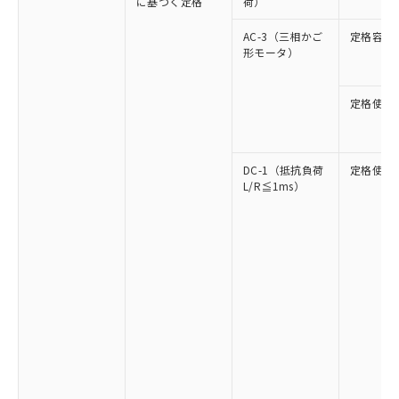
に基づく定格
荷）
AC-3（三相かご
定格容量
形モータ）
定格使用
DC-1（抵抗負荷
定格使用
L/R≦1ms）