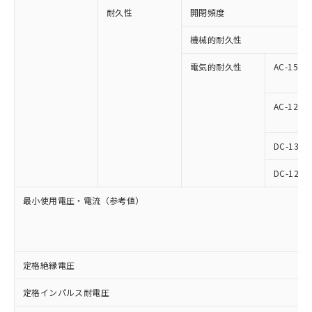
耐久性
開閉頻度
機械的耐久性
電気的耐久性
AC-15
AC-12
DC-13
DC-12
最小使用電圧・電流（参考値）
定格絶縁電圧
定格インパルス耐電圧