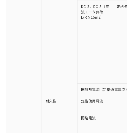
DC-3、DC-5（直
定格使用
流モータ負荷
L/R≦15ms）
※1 対応状況
対応済み：EU RoHS指令（10物質）の
非含有に対応した製品が提供可能な商品で
す。
対応予定：EU RoHS指令（10物質）の非含
ご利用条件
有に対応した製品に切り替える予定のある
開放熱電流（定格通電電流）
商品です。
対応予定なし：EU RoHS指令（10物質）の
耐久性
定格使用電流
以下の条件をお読みいただき、同意のうえ
非含有に非対応の商品で、対応品を出す予
ご利用ください。
定はありません。
調査・確認中：EU RoHS指令（10物質）の
閉路電流
本サービスは、当社制御機器事業取扱
※1 中国RoHS○×表
非含有の対応状況を調査中または確認中の
商品の当社在庫状況および標準価格
商品です。