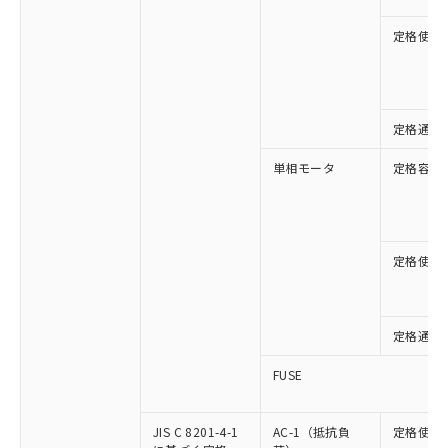
定格使用
定格通流
単相モータ
定格容量
定格使用
定格通流
FUSE
JIS C 8201-4-1
AC-1（抵抗負
定格使用