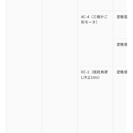
AC-4（三相かご
定格容量
形モータ）
定格使用
DC-1（抵抗負荷
定格使用
L/R≦1ms）