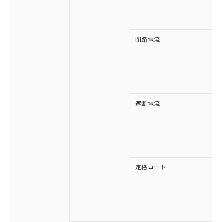
す。
閉路電流
遮断電流
定格コード