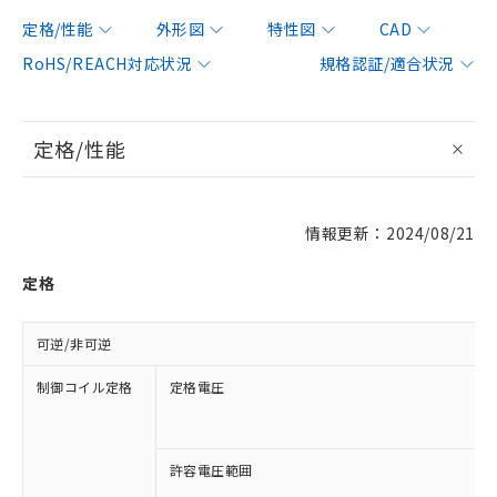
定格/性能
外形図
特性図
CAD
RoHS/REACH対応状況
規格認証/適合状況
定格/性能
情報更新：2024/08/21
定格
可逆/非可逆
制御コイル定格
定格電圧
許容電圧範囲