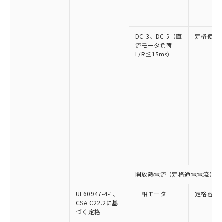
DC-3、DC-5（直
定格使用
流モータ負荷
L/R≦15ms）
開放熱電流（定格通電電流）
UL60947-4-1、
三相モータ
定格容量
CSA C22.2に基
づく定格