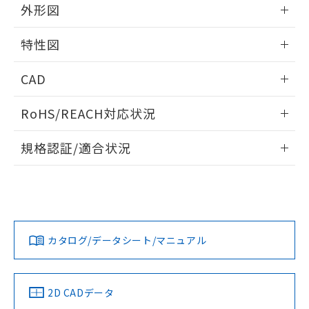
外形図
情報更新：2024/08/21
特性図
外形図
情報更新：2024/08/21
CAD
電気的耐久性曲線
ログイン/会員登録いただくと、CADデータをダウンロー
RoHS/REACH対応状況
ドすることができます。
情報更新：2026/7/29
規格認証/適合状況
ログイン/会員登録
EU RoHS
注意事項・凡例
UL認証
CSA認証
CEマーキング
Yes
Yes
Yes
対応状況
対応予定月
※1
※2
ダウンロードデータをご利用いただく前に、以下を必ずお読
みください。
カタログ/データシート/マニュアル
対応済み
ソフトウェアの使用条件
LR型式承認
DNV型式承認
BV型式承認
KR型式承
（イギリス
（ノルウェー
（フランス
（韓国
船舶規格）
船舶規格）
船舶規格）
船舶規格
中国 RoHS
注意事項・凡例
2D CADデータ