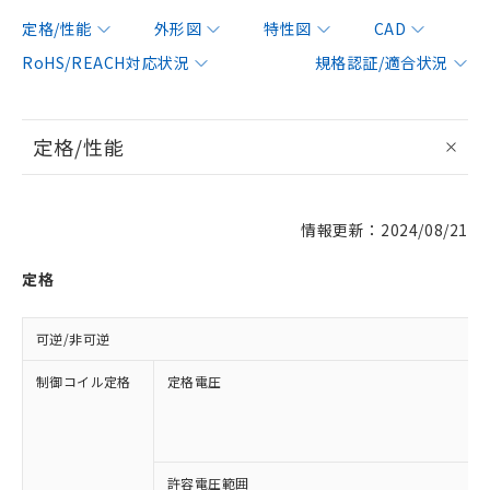
定格/性能
外形図
特性図
CAD
RoHS/REACH対応状況
規格認証/適合状況
定格/性能
情報更新：2024/08/21
定格
可逆/非可逆
制御コイル定格
定格電圧
許容電圧範囲