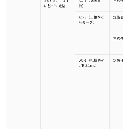
JIS C 8201-4-1
AC-1（抵抗負
定格使用
に基づく定格
荷）
AC-3（三相かご
定格容量
形モータ）
定格使用
DC-1（抵抗負荷
定格使用
L/R≦1ms）