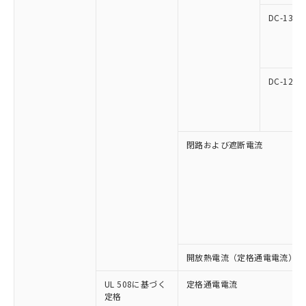
マイパーツ機能（部品リスト作成サー
空
受注生産機種、また在庫状況の
月が前後することがあります。
質が外部に漏えいし、環境に深刻な影響を
法に輸出するおそれがある場合は、取
ビス）をご利用いただくには、I-Web
DC-13
白
情報を公開していない機種
及ぼさない年数を意味します。
り引きをいたしません。
メンバーズにご登録されている必要が
「－」：未確認です。当社販売部門へお問
あります。
い合わせください。
お客様が当ウェブサイト上で当社にご
※3 非含有証明書ダウンロード
登録された部品リストについて、当社
DC-12
および当社の共同利用者が、当社の製
下記の非含有証明書をダウンロードするこ
品・サービスに関するお客様との取
とができます。
合意する
キャンセル
引・商談に必要な範囲で利用すること
をご了承ください。
EU RoHS指令（10物質）の非含有証明書
閉路および遮断電流
※当社の共同利用者とは、
"個人情報
51物質の非含有証明書（当社基準）
の共同利用に関して"
の「1.共同利
※本証明書は発行日時点で非含有を証明す
用者の範囲」に記載されている法人を
るもので、過去に遡って非含有を証明する
指します。
ものではありません。
また、RoHS指令のフタル酸エステル類４
物質の対応では、対応完了までの期間は出
荷製品に未対応品が混在することから備考
欄に対応日を記載しておりました。
開放熱電流（定格通電電流）
既に当社にて対応品への在庫切替を完了
していることから、特段のことがない限
UL 508に基づく
定格通電電流
定格
り、2022年1月12日より割愛しておりま