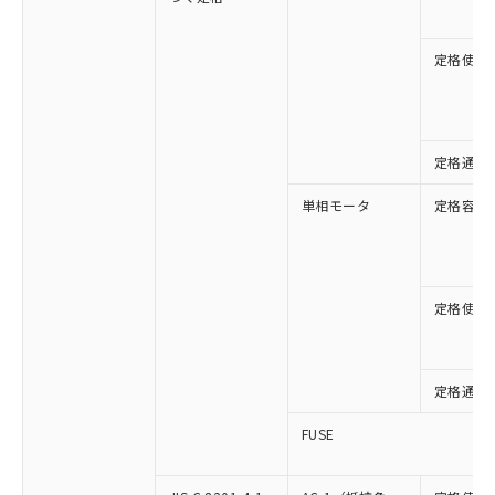
定格使用
定格通流
単相モータ
定格容量
定格使用
定格通流
FUSE