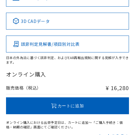
No
No
No
No
中国 RoHS表
※1 ※2
3D CADデータ
この製品の規格認証/適合状況ページへ
Pb
Hg
Cd
Cr(VI)
その他の認証はこちらのページからご検索ください
該非判定見解書/項目別対比表
O
O
O
O
日本の外為法に基づく該非判定、およびEAR再輸出規制に関する見解が入手でき
ます。
"対応済み"や非含有の記載がされた商品であっても、流通
在庫等で未対応品が混在する可能性があります。
オンライン購入
非含有品が必要な際は、弊社営業部門もしくは販売店へお
問い合わせください。
¥ 16,280
販売価格（税込）
この製品のRoHS/REACH対応状況ページへ
カートに追加
オンライン購入における出荷予定日は、カートに追加～「ご購入手続き：価
格・納期の確認」画面にてご確認ください。