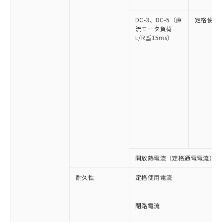
DC-3、DC-5（直
定格使用
流モータ負荷
L/R≦15ms）
※1 対応状況
対応済み：EU RoHS指令（10物質）の
非含有に対応した製品が提供可能な商品で
す。
対応予定：EU RoHS指令（10物質）の非含
ご利用条件
有に対応した製品に切り替える予定のある
開放熱電流（定格通電電流）
商品です。
対応予定なし：EU RoHS指令（10物質）の
以下の条件をお読みいただき、同意のうえ
耐久性
定格使用電流
非含有に非対応の商品で、対応品を出す予
ご利用ください。
定はありません。
調査・確認中：EU RoHS指令（10物質）の
閉路電流
本サービスは、当社制御機器事業取扱
※1 中国RoHS○×表
非含有の対応状況を調査中または確認中の
商品の当社在庫状況および標準価格