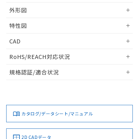
外形図
情報更新：2024/08/21
特性図
外形図
情報更新：2024/08/21
CAD
電気的耐久性曲線
ログイン/会員登録いただくと、CADデータをダウンロー
RoHS/REACH対応状況
ドすることができます。
情報更新：2026/7/29
規格認証/適合状況
ログイン/会員登録
EU RoHS
注意事項・凡例
UL認証
CSA認証
CEマーキング
Yes
Yes
Yes
対応状況
対応予定月
※1
※2
ダウンロードデータをご利用いただく前に、以下を必ずお読
みください。
カタログ/データシート/マニュアル
対応済み
ソフトウェアの使用条件
LR型式承認
DNV型式承認
BV型式承認
KR型式承
（イギリス
（ノルウェー
（フランス
（韓国
船舶規格）
船舶規格）
船舶規格）
船舶規格
中国 RoHS
注意事項・凡例
2D CADデータ