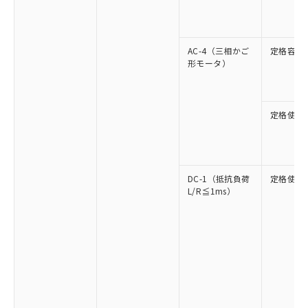
AC-4（三相かご
定格容量
形モータ）
定格使用
DC-1（抵抗負荷
定格使用
L/R≦1ms）