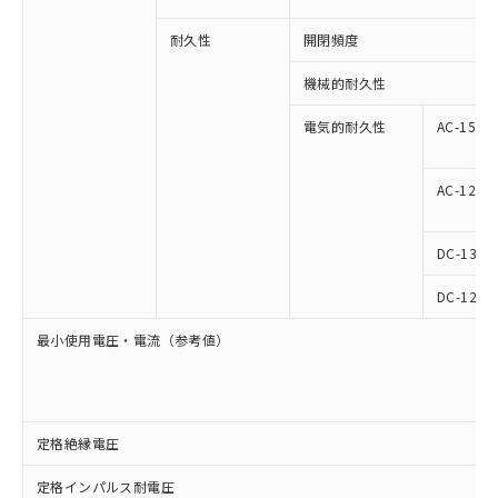
耐久性
開閉頻度
機械的耐久性
電気的耐久性
AC-15
AC-12
DC-13
DC-12
最小使用電圧・電流（参考値）
定格絶縁電圧
定格インパルス耐電圧