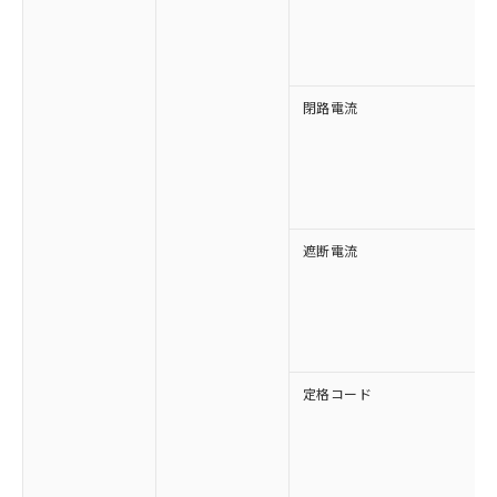
す。
閉路電流
遮断電流
定格コード