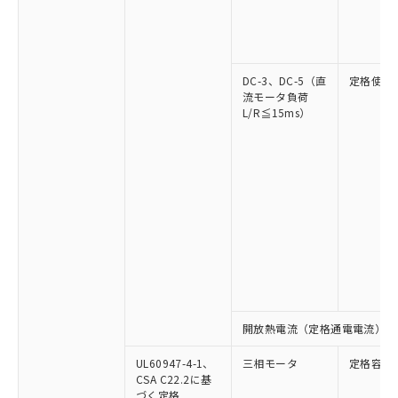
DC-3、DC-5（直
定格使用
流モータ負荷
L/R≦15ms）
開放熱電流（定格通電電流）
UL60947-4-1、
三相モータ
定格容量
CSA C22.2に基
づく定格