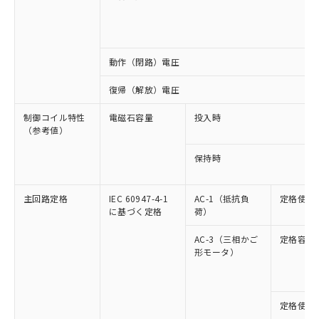
動作（閉路）電圧
復帰（解放）電圧
制御コイル特性
電磁石容量
投入時
（参考値）
保持時
主回路定格
IEC 60947-4-1
AC-1（抵抗負
定格使用
に基づく定格
荷）
AC-3（三相かご
定格容量
形モータ）
定格使用