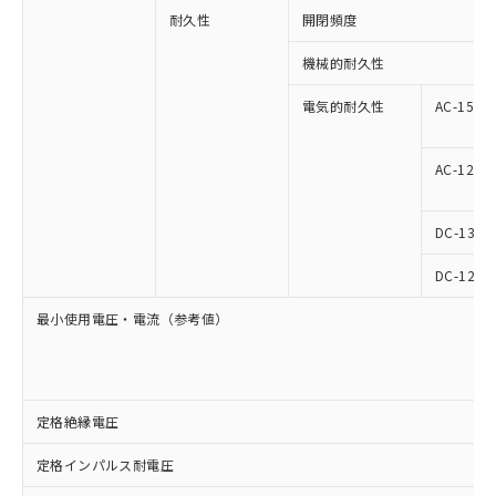
耐久性
開閉頻度
機械的耐久性
電気的耐久性
AC-15
AC-12
DC-13
DC-12
最小使用電圧・電流（参考値）
定格絶縁電圧
定格インパルス耐電圧