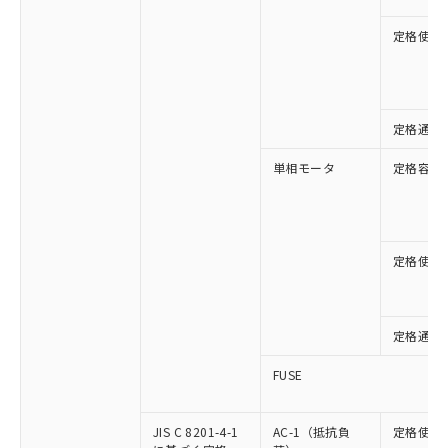
定格使用
定格通流
単相モータ
定格容量
定格使用
定格通流
FUSE
JIS C 8201-4-1
AC-1（抵抗負
定格使用