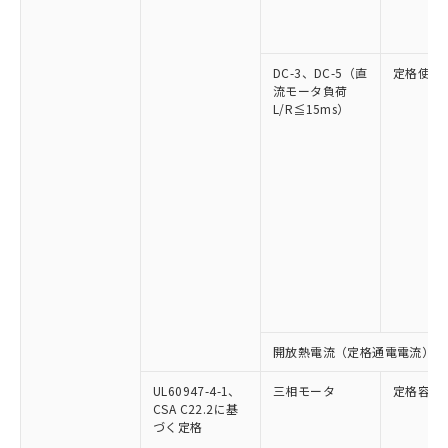
DC-3、DC-5（直
定格使用
流モータ負荷
L/R≦15ms）
開放熱電流（定格通電電流）
UL60947-4-1、
三相モータ
定格容量
CSA C22.2に基
づく定格