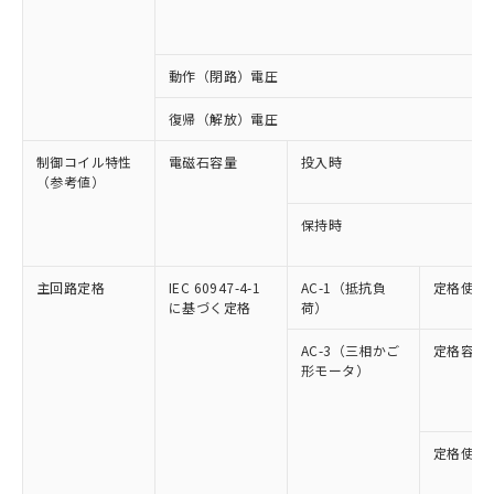
動作（閉路）電圧
復帰（解放）電圧
制御コイル特性
電磁石容量
投入時
（参考値）
保持時
主回路定格
IEC 60947-4-1
AC-1（抵抗負
定格使用
に基づく定格
荷）
AC-3（三相かご
定格容量
形モータ）
定格使用