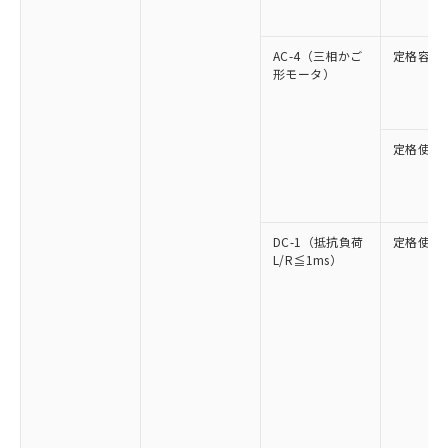
AC-4（三相かご
定格容量
形モータ）
定格使用
DC-1（抵抗負荷
定格使用
L/R≦1ms）