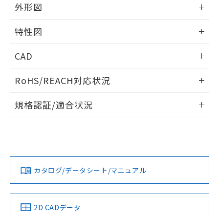
外形図
情報更新：2024/08/21
特性図
外形図
情報更新：2024/08/21
CAD
電気的耐久性曲線
ログイン/会員登録いただくと、CADデータをダウンロー
RoHS/REACH対応状況
ドすることができます。
情報更新：2026/7/29
規格認証/適合状況
ログイン/会員登録
EU RoHS
注意事項・凡例
UL認証
CSA認証
CEマーキング
Yes
Yes
Yes
対応状況
対応予定月
※1
※2
ダウンロードデータをご利用いただく前に、以下を必ずお読
みください。
カタログ/データシート/マニュアル
対応済み
ソフトウェアの使用条件
LR型式承認
DNV型式承認
BV型式承認
KR型式承
（イギリス
（ノルウェー
（フランス
（韓国
船舶規格）
船舶規格）
船舶規格）
船舶規格
中国 RoHS
注意事項・凡例
2D CADデータ