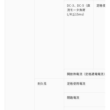
DC-3、DC-5（直
定格使用
流モータ負荷
L/R≦15ms）
※1 対応状況
対応済み：EU RoHS指令（10物質）の
非含有に対応した製品が提供可能な商品で
す。
対応予定：EU RoHS指令（10物質）の非含
ご利用条件
有に対応した製品に切り替える予定のある
開放熱電流（定格通電電流）
商品です。
対応予定なし：EU RoHS指令（10物質）の
耐久性
定格使用電流
以下の条件をお読みいただき、同意のうえ
非含有に非対応の商品で、対応品を出す予
ご利用ください。
定はありません。
調査・確認中：EU RoHS指令（10物質）の
閉路電流
本サービスは、当社制御機器事業取扱
※1 中国RoHS○×表
非含有の対応状況を調査中または確認中の
商品の当社在庫状況および標準価格
商品です。