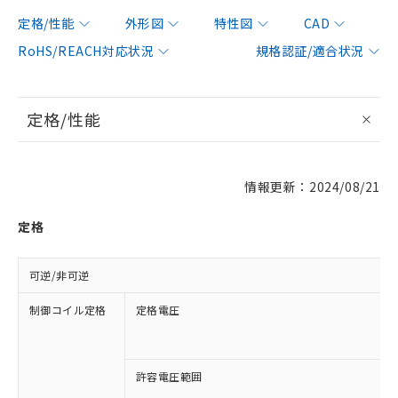
定格/性能
外形図
特性図
CAD
RoHS/REACH対応状況
規格認証/適合状況
定格/性能
情報更新：2024/08/21
定格
可逆/非可逆
制御コイル定格
定格電圧
許容電圧範囲