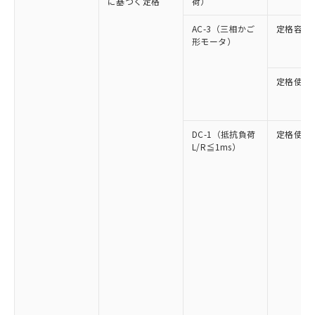
に基づく定格
荷）
AC-3（三相かご
定格容量
形モータ）
定格使用
DC-1（抵抗負荷
定格使用
L/R≦1ms）