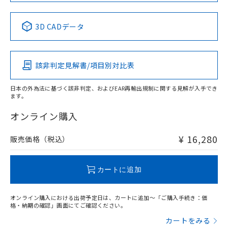
No
No
No
No
中国 RoHS表
※1 ※2
3D CADデータ
この製品の規格認証/適合状況ページへ
Pb
Hg
Cd
Cr(VI)
その他の認証はこちらのページからご検索ください
該非判定見解書/項目別対比表
O
O
O
O
日本の外為法に基づく該非判定、およびEAR再輸出規制に関する見解が入手でき
ます。
"対応済み"や非含有の記載がされた商品であっても、流通
在庫等で未対応品が混在する可能性があります。
オンライン購入
非含有品が必要な際は、弊社営業部門もしくは販売店へお
問い合わせください。
¥ 16,280
販売価格（税込）
この製品のRoHS/REACH対応状況ページへ
カートに追加
オンライン購入における出荷予定日は、カートに追加～「ご購入手続き：価
格・納期の確認」画面にてご確認ください。
カートをみる