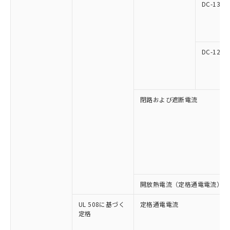
月が前後することがあります。
質が外部に漏えいし、環境に深刻な影響を
DC-13
法に輸出するおそれがある場合は、取
ビス）をご利用いただくには、I-Web
白
情報を公開していない機種
及ぼさない年数を意味します。
り引きをいたしません。
メンバーズにご登録されている必要が
「－」：未確認です。当社販売部門へお問
あります。
い合わせください。
お客様が当ウェブサイト上で当社にご
※3 非含有証明書ダウンロード
登録された部品リストについて、当社
DC-12
および当社の共同利用者が、当社の製
下記の非含有証明書をダウンロードするこ
品・サービスに関するお客様との取
とができます。
合意する
キャンセル
引・商談に必要な範囲で利用すること
をご了承ください。
閉路および遮断電流
EU RoHS指令（10物質）の非含有証明書
※当社の共同利用者とは、
"個人情報
51物質の非含有証明書（当社基準）
の共同利用に関して"
の「1.共同利
※本証明書は発行日時点で非含有を証明す
用者の範囲」に記載されている法人を
るもので、過去に遡って非含有を証明する
指します。
ものではありません。
また、RoHS指令のフタル酸エステル類４
物質の対応では、対応完了までの期間は出
荷製品に未対応品が混在することから備考
開放熱電流（定格通電電流）
欄に対応日を記載しておりました。
既に当社にて対応品への在庫切替を完了
UL 508に基づく
定格通電電流
していることから、特段のことがない限
定格
り、2022年1月12日より割愛しておりま